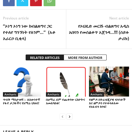
Previous article
Next article
“ኦነግ ኦነግ ነው ከብልጽግና ጋር
የኦህዴድ መርሹ ብልጽግና አዲስ
የተለየ ግንኙነት የለንም…” (አቶ
አበባን የመሰልቀጥ አጀንዳ…!!! (ሰይፉ
አራርሶ ቢቂላ)
ታሪኩ)
RELATED ARTICLES
MORE FROM AUTHOR
Amharic
Amharic
Amharic
በዐማራ ደም የጨቀየው ርእዮትና
የፅምዶ ስትራቴጂያዊ ፍላጎቶች
ጥብቅ ማስታወሻ :- ለእውነተኛ
አመለካከቱ!
እና ፅምዶን የተቀላቀለው
የፋኖ ታጋዬችና የአማራ ህዝብ!
የአፋብን ክንፍ!
LEAVE A REPLY