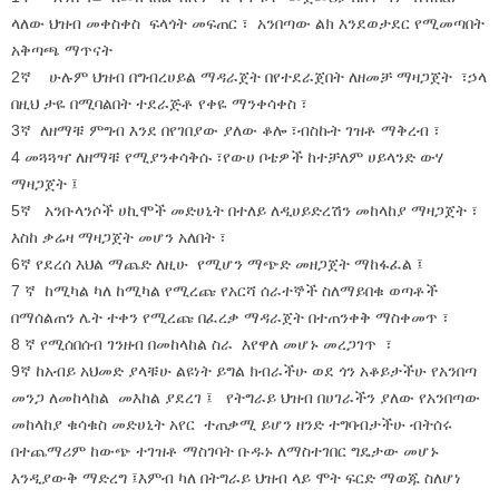
ላለው ህዝብ መቀስቀስ ፍላጎት መፍጠር ፣ አንበጣው ልክ እንደወታደር የሚመጣበት
አቅጣጫ ማጥናት
2ኛ ሁሉም ህዝብ በግብረሀይል ማዳራጀት በየተደራጀበት ለዘመቻ ማዛጋጀት ፣ኃላ
በዚህ ታዬ በሚባልበት ተደራጅቶ የቀዬ ማንቀሳቀስ ፣
3ኛ ለዘማቹ ምግብ እንደ በየገበያው ያለው ቆሎ ፣ብስኩት ገዝቶ ማቅረብ ፣
4 መጓጓዣ ለዘማቹ የሚያንቀሳቅሱ ፣የውሀ ቦቴዎች ከተቻለም ሀይላንድ ውሃ
ማዛጋጀት ፤
5ኛ አንቡላንሶች ሀኪሞች መድሀኒት በተለይ ለዲሀይድረሽን መከላከያ ማዛጋጀት ፣
እስከ ቃሬዛ ማዛጋጀት መሆን አለበት ፣
6ኛ የደረሰ እህል ማጨድ ለዚሁ የሚሆን ማጭድ መዘጋጀት ማከፋፈል ፤
7 ኛ ከሚካል ካለ ከሚካል የሚረጩ የአርሻ ሰራተኞች ስለማይበቁ ወጣቶች
በማሰልጠን ሌት ተቀን የሚረጩ በፈረቃ ማዳራጀት በተጠንቀቅ ማስቀመጥ ፣
8 ኛ የሚሰበሰብ ገንዘብ በመከላከል ስራ እየዋለ መሆኑ መረጋገጥ ፣
9ኛ ከአብይ አህመድ ያላቹሁ ልዩነት ይግል ክብራችሁ ወደ ጎን አቆይታችሁ የአንበጣ
መንጋ ለመከላከል መእከል ያደረገ ፤ የትግራይ ህዝብ በሀገራችን ያለው የአንበጣው
መከላከያ ቁሳቁስ መድሀኒት አየር ተጠቃሚ ይሆን ዘንድ ተግባብታችሁ ብትሰሩ
በተጨማሪም ከውጭ ተገዝቶ ማስገባት ቡዱኑ ለማስተገበር ግዴታው መሆኑ
እንዲያውቅ ማድረግ ፤እምብ ካለ በትግራይ ህዝብ ላይ ሞት ፍርድ ማወጁ ስለሆነ