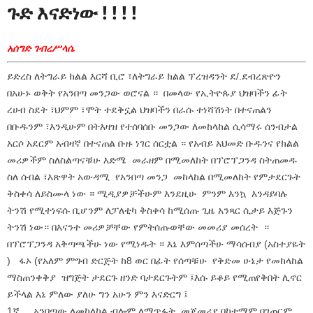
ጉድ እናድነው ! ! ! !
አሰግድ ገብረሥላሴ
ይድረስ ለትግራይ ክልል እርሻ ቢሮ ፣ለትግራይ ክልል ፕረዝዳንት ደ/.ደብረጽዮን
በአሁኑ ወቅት የአንበጣ መንጋው ወሮናል ። በመላው የኢትዮጱያ ህዝባችን ፊት
ረሀብ ስደት ፣ህምም ፣ሞት ተደቅኗል ህዝባችን በራሱ ተነሻሽነት በተናጠልን
በቡዱንም ፣እንዲሁም በትእዛዝ የተሰባሰቡ መንጋው ለመከላከል ሲሳማሩ ሰንብታል
አርሶ አደርም አብዛኛ በተናጠል ቡዙ ነገር ሰርቷል ። የአብይ አህመድ ቡዱንና የክልል
መሪዎችም ስለስልጣናቹሁ እድሜ መራዘም በሚመለከት በፕሮፕጋንዳ ስትጠመዱ
ስለ ሰብል ፣እጽዋት አውዳሚ የአንበጣ መንጋ መከላከል በሚመለከት የምታደርጉት
ቅስቀሳ ለይስሙላ ነው ። ሚዲያዎቻችሁም እንደዚሁ ምንም እንኳ እንዳይባሉ
ትንሽ የሚተነፍሱ ቢሆንም ለፓለቲካ ቅስቀሳ ከሚሰጡ ጊዜ አንጻር ሲታይ እጅጉን
ትንሽ ነው። በእናንተ መሪዎቻቸው የምትሰጡወቸው መመሪያ መሰረት ።
በፕሮፕጋንዳ አቅጣጫችሁ ነው የሚነዱት ። እኔ እምሰጣችሁ ማሳሰብያ (አስተያዬት
) ፋኦ (የአለም ምግብ ድርጅት ከ8 ወር በፊት የሰጣቹሁ የቅድመ ሁኔታ የመከላከል
ማስጠንቀቅያ ዝግጅት ታደርጉ ዘንድ ባታደርጉትም ፤እሱ ይቆይ የሚጠየቅበት ሊኖር
ይችላል እኔ ምለው ያለሁ ግን አሁን ምን እናድርግ ፤
1ኛ አንበጣው ለመከላከል ብሎም ለማጥፋት መጀመሪያ በከተማም በገጠርም