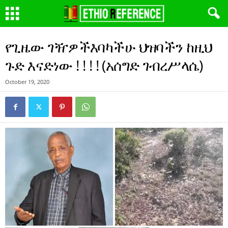
የጊዜው ገዥዎችእባካችሁ ህዝባችን ከዚህ
ጉድ እናድነው ! ! ! ! (አሰግድ ገብረሥላሴ)
October 19, 2020