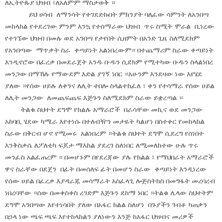
ለኢትዮጱያ ህዝብ ፣ለአለምም ማስታወቅ ።
ይህ ሀሳብ ለማንሳት የተገደድኩበት ምክንያት ባለፈው ሳምንት ለአንበጣ
መከላከል የተደረገው ምንም እንኳ የተሰማራው ህዝብ ጥሩ ስሚት ሞራል ቢነረው
የተገኜው ህዝብ በመሉ ወደ አንበጣ የታየበት ሲዘምት በአንድ ጊዜ ስለሚደክም
የአንበጣው ማጥቃት ስራ ቀጣይነት አልነበረውም። በተጨማሪም ስራው ቀጣይነት
እንዲኖሮው በፈረቃ በመደራጀት አንዱ ቡዱን ሲደክም የሚተካው ቡዱን ስላልነበረ
መንጋው በማኸሉ የማውደም እድል ያገኝ ነበር ።አሁንም እንደዛው ነው እየሄደ
ያለው ።የሰው ሀይሉ ለቀንና ለሊት ተበሎ ስላልተከፈለ ፣ ቀን የተሳማራ የሰው ሀይል
ለሊት መንጋው ለመጨፍጨፍ እጅጉን ስለሚደክም ስራው ይቋረጣል ።
ትልቁ ስህተት ደግሞ የክልሉ አማራሮች በራሳቸው መኪና ወደ መንጋው
አከባቢ ሄደው ካሜራ እየተነሱ በተለብዥን መታዬት ካልሆነ በስተቀር የመከላከል
ስራው በቅርብ ሆኖ የሚመሩ አልነበረም ።ትልቁ ስህተት ደግሞ ሲደረግ የሰነበተ
እንቅስቃሴ ለፖለቲካ ፍጆታ ማእከል ያደረገ ስለነበር ለሚመለከተው ሁሉ ጥሩ
መንፈስ አልፈጠረም ። በመሆኑም በየደረጃው ያሉ የክልል ፣ የማህበራት አማራሮች
ዋና ስራቸው በደጀን በፊት በመሰለፍ ፊት በመሆን ስራው ቀጣይነት እንዲነረው
የሰው ሀይል በፈረቃ እያዳራጁ መሳማራት አስፈላጊ ሎጅስትክስ በመግፋት መረባረብ
ነበረባቸው ።ሰው በመቀስቀስ ረገድም እጅጉን ደከማ ነበር ።ትልቁ ሌላው ስህተትም
ደግሞ አንበጣው እየተነሳበት ያለው በአፋር ክልል ስለሆነ በጉያችን ገብቶ ካጠቃን
በኃላ ነው ጫፍ ጫፍ እየተከላከልን ያለነውን እንጅ ከአፋር ህዝብና መሪዎች