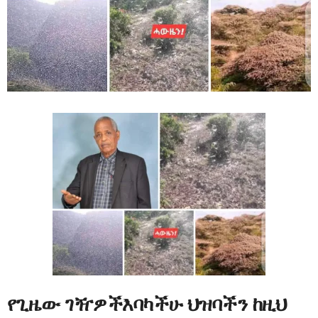
የጊዜው ገዥዎችእባካችሁ ህዝባችን ከዚህ