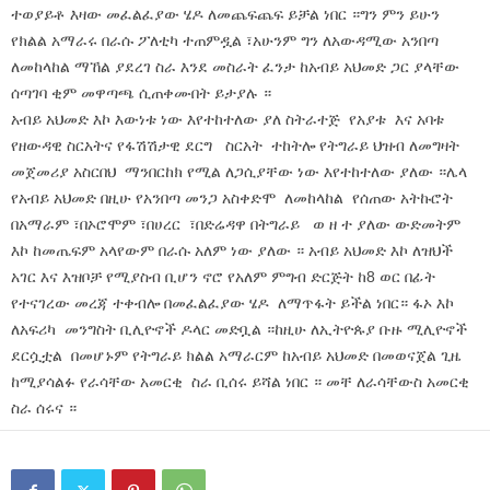
ተወያይቶ እዛው መፈልፈያው ሄዶ ለመጨፍጨፍ ይቻል ነበር ።ግን ምን ይሁን
የክልል አማራሩ በራሱ ፖለቲካ ተጠምዷል ፣አሁንም ግን ለአውዳሚው አንበጣ
ለመከላከል ማኸል ያደረገ ስራ እንደ መስራት ፈንታ ከአብይ አህመድ ጋር ያላቸው
ሰጣገባ ቂም መዋጣጫ ሲጠቀሙበት ይታያሉ ።
አብይ አህመድ እኮ እውነቱ ነው እየተከተለው ያለ ስትራተጅ የአያቱ እና አባቱ
የዘውዳዊ ስርአትና የፋሽሽታዊ ደርግ ስርአት ተከትሎ የትግራይ ህዝብ ለመግዛት
መጀመሪያ አስርበህ ማንበርከክ የሚል ለጋሲያቸው ነው እየተከተለው ያለው ።ሌላ
የአብይ አህመድ በዚሁ የአንበጣ መንጋ አስቀድሞ ለመከላከል የሰጠው አትኩሮት
በአማራም ፣በኦሮሞም ፣በሀረር ፣በድሬዳዋ በትግራይ ወ ዘ ተ ያለው ውድመትም
እኮ ከመጤፍም አላየውም በራሱ አለም ነው ያለው ። አብይ አህመድ እኮ ለዝህች
አገር እና እዝቦቻ የሚያስብ ቢሆን ኖሮ የአለም ምግብ ድርጅት ከ8 ወር በፊት
የተናገረው መረጃ ተቀብሎ በመፈልፈያው ሄዶ ለማጥፋት ይችል ነበር። ፋኦ እኮ
ለአፍሪካ መንግስት ቢሊዮኖች ዶላር መድቧል ።ከዚሁ ለኢትዮጱያ ቡዙ ሚሊዮኖች
ደርሷቷል በመሆኑም የትግራይ ክልል አማራርም ከአብይ አህመድ በመወናጀል ጊዜ
ከሚያሳልፉ የራሳቸው አመርቂ ስራ ቢሰሩ ይሻል ነበር ። መቸ ለራሳቸውስ አመርቂ
ስራ ሰሩና ።