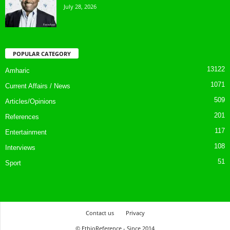
July 28, 2026
POPULAR CATEGORY
13122
Amharic
1071
Current Affairs / News
509
Articles/Opinions
201
References
117
Entertainment
108
Interviews
51
Sport
Contact us
Privacy
© EthioReference - Since 2014