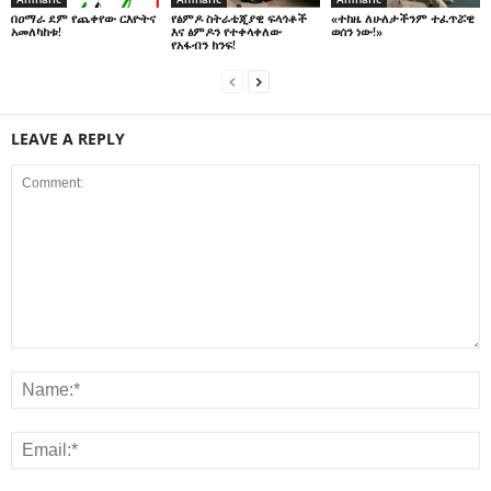
በዐማራ ደም የጨቀየው ርእዮትና
የፅምዶ ስትራቴጂያዊ ፍላጎቶች
«ተከዜ ለሁለታችንም ተፈጥሯዊ
አመለካከቱ!
እና ፅምዶን የተቀላቀለው
ወሰን ነው!»
የአፋብን ክንፍ!
LEAVE A REPLY