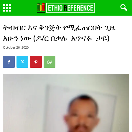
ትብብር እና ቅንጅት የሚፈጠርበት ጊዜ
አሁን ነው (ዶ/ር በቃሉ አጥናፉ ታዬ)
October 26, 2020