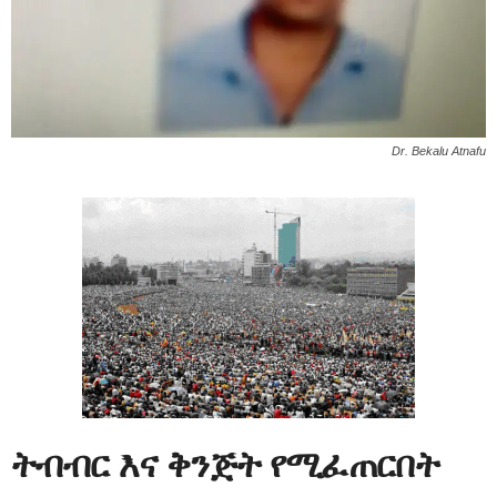
Dr. Bekalu Atnafu
ትብብር እና ቅንጅት የሚፈጠርበት