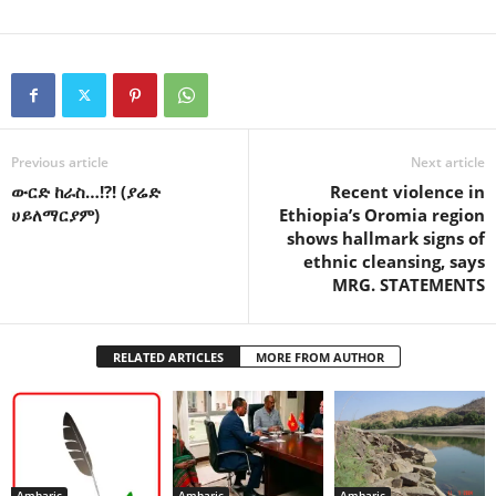
Previous article
Next article
ውርድ ከራስ…!?! (ያሬድ
Recent violence in
ሀይለማርያም)
Ethiopia’s Oromia region
shows hallmark signs of
ethnic cleansing, says
MRG. STATEMENTS
RELATED ARTICLES
MORE FROM AUTHOR
Amharic
Amharic
Amharic