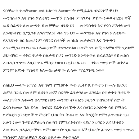
ጎሳቸውን ተጠቅመው ወደ ስልጣን ለመውጣት የሚፈልጉ ብሄርተኞች ህገ –
መንግስቱን እና የጎሳ ፖለቲካን ሙጥኝ ያሉበት ምክንያት ይኸው ነው፡፡ ብሄርተኞች
ወደ ስልጣን ለመውጣት ይመቻቸው ዘንድ ህገ – መንግስቱን እና የጎሳ ፖለቲካውን
እንዳይቀየር ሲሟገቱ እንሰማለን፤ ዳሩ ግን ህገ – መንግስቱ እና የጎሳ ፖለቲካው
የአንድነት ፀር ከመሆኑም ባሻገር በዜጎች መካከል መቃቃርን እና ግጭትን
እንደሚጋብዝ የዘርፉ ባለሙያዎች ተናግረዋል፡፡ ሁኖም ግን ሰሚ የለም፡፡ ምክንያቱም
ይህ ብሄር – ተኮር ጥቃት ስልታዊ በሆነ መንገድ እንዲቀጥል ይፈለጋል፡፡ የሽመልስ
አብዲሳ ንግግር ለዚህ ጥሩ ማሳያ ነው፡፡ በዚህ ሁሉ ዘር – ተኮር ግድያዎች ጠቅላዩ
ምንም አይነት ማፅናኛ አለመስጠታቸው ሌላው ማረጋገጫ ነው፡፡
ስለዚህ መላው አማራ እና ግፍን የሚፀየፉ ውድ ኢትዮጲያውያን በሙሉ በአንድ
ድምፅ በጋራ በመቆም ይህንን ዘረኛ ስርዓት ልንታገለው ይገባል፡፡ በጥቃቅን ጉዳዬች
መለያየትን አቁመን ሰላማዊ በሆነ መንገድ ተባብረን ይህንን የብሄርተኛ ስርዓት
ልናስቆመው ግድ ይላል፡፡ ከብሄር ይልቅ በዜግነት እና በሀገር አንድነት ላይ የሚሰሩ
የፖለቲካ ፓርቲዎች ጥምረት፤ ህብርት፣ ትብብር እና ቅንጅት የምንፈጥርበት ጊዜ
አሁን ነው፡፡ ጉዳዩ ለፖለቲካ ስልጣን የምንራኮትበት ሳይሆን ሀገርን እና ህዝብን
ለመታደግ ኃላፊነታችንን የምንወጣበት ጊዜ ነው፡፡ እኛ ህብረት ፈጥረን ግድያና ግፍን
ማስቆም እስካልቻልን ድረስ ሰቆቃው ይቀጥላል፡፡