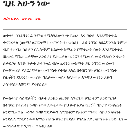
ጊዜ አሁን ነው
ዶ/ር በቃሉ አጥናፉ ታዬ
ጠቅላዩ በቤኒሻንጉል ጉምዝ የሚካሄደውን ጭፍጨፋ እና ግድያ እንደሚቀጥል
ተናግረዋል (ጠ/ሚ/ ለፓርላማ ከተናገሩት የተወሰደ)፡፡ ይህ ንግግር ለቤኒሻንጉል ጉምዝ
ብቻ የተነገረ ሳይሆን በሌሎችም ክልሎች አማራን የማጥቃት ስልት እንደሚቀጥል
በስውር ማስታወቃቸው እንደሆነ ይታወቃል፡፡ ሀገርን የሚመራ መሪ የህዝቡን ጥቃት
ይታደጋል እንጅ ጥቃቱ ይቀጥላል ብሎ ሲናገሩ መስማት ይህ ንግግር መሪውን
የመጀመሪያ ያደርጋቸዋል፡፡ መንግስት የተባለ አካል በተበየነበት ሀገር፤ መንግስት
የዜጎችን ደህንነት መጠበቅ ግዴታው መሆኑ እየታወቀ እንዲህ መነገሩ እጅግ
ያሳዝናል፡፡ እጅግም ያሳፍራል፡፡
የመከላከያ ሰራዊታችን ብቃት እንኳን ለዜጎቹ ለጉረቤት ሀገራትም እንደሚበቃ
በተግባር የተፈተነ ጉዳይ ነው፡፡ እውነታው ይህ ሁኖ እያለ የዜጎች ግድያና ጭፍጨፋ
እንደሚቀጥል መነገሩ ጉዳዩ ግድያውን ለማስቆም የአቅም ማጣት ሳይሆን ፍላጎቱ
እንደሌለ ማሳያ ነው፡፡ አማራ በራሱ ሀገር ይገደል፣ ይገለል እና ይሸማቀቅ ዘንድ ህገ –
መንግስታዊ ድንጋጌ ተጥሎበታል፡፡