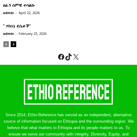
ዘፈን ሰምቼ ተሳልኩ
admin
-
April 22, 2026
” የኩነኔ ደሴቶች’’
admin
-
February 25, 2026
Facebook
TikTok
X
Since 2014, Ethio-Reference has served as an independent, alternative
source of information focused on Ethiopia and the surrounding region. We
believe that what matters to Ethiopia and its people matters to us. To
ensure we serve our community with integrity, Diversity, Equity, and