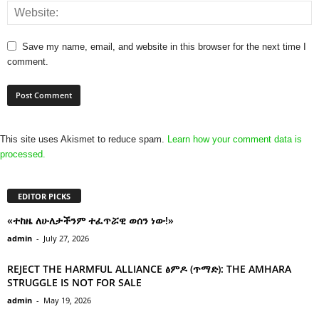
Save my name, email, and website in this browser for the next time I
comment.
This site uses Akismet to reduce spam.
Learn how your comment data is
processed.
EDITOR PICKS
«ተከዜ ለሁለታችንም ተፈጥሯዊ ወሰን ነው!»
admin
-
July 27, 2026
REJECT THE HARMFUL ALLIANCE ፅምዶ (ጥማድ): THE AMHARA
STRUGGLE IS NOT FOR SALE
admin
-
May 19, 2026