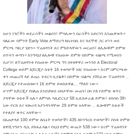
አሁን ነገሮችን ወደራሳችን መልሰን፤ ምሳሌውን በራሳችን አድርገን እንጨዋወት።
ባለፈው ሳምንት Early Vote ለማድረግ ከቤተሰቤ እና ጓደኞቼ ጋር ሆነን ወደ
ምርጫ ጣቢያ ሄድን። ፕሬዘዳንት እና ምክትላቸውን መርጠን፤ ለሌሎቹም ድምጽ
ሰጥተን ወጣን። እንግዲህ ለሌሎቹ የሰጠነው ድምጽ በድምጽ ብልጫ የሚወሰን
ሲሆን፤ ለፕሬዘዳንቱ የሰጠነው ምርጫ ግን በተዘዋዋሪ መንገድ ለ Electoral
College ወይም ለጆርጂያ ስቴት 16 ተወካዮች ነበር የሰጠነው። እናም በምርጫው
ቀን መጨረሻ ላይ ቆጠራ ተደርጎ ሲያልቅ፤ በድምጽ ብልጫ ያሸነፈው ፕሬዘዳንት…
ለጆርጂያ የተመደበውን 16 ድምጽ ይወስደዋል… ማለት ነው።
ሆኖም ከጆርጂያ የበለጠ እንደህዝብ ብዛታቸው መጠን፤ በዛ ያለ የድምጽ ቁጥር
ያላቸው ስቴቶች አሉ። ለምሳሌ ካሊፎርኒያ 58 ኤሌክቶራል ድምጽ፤ ቴክሳስ 38፣
ኒው ዮርክ እና ፍሎሪዳ እያንዳንዳቸው 29 ድምጽ አላቸው… ሌሎቹም ስቴቶች
የተለያየ ቁጥር አላቸው።
በአጠቃላይ 100 ድምጽ ለሴኔት ተወካዮች፤ 435 ለኮንግረስ ተወካዮች፤ ሶስቱ ድምጽ
ለዋሺንግተን ዲሲ ይከፋፈላል። የዚህ ድምር ውጤት 538 ነው። እናም ፕሬዘዳንት