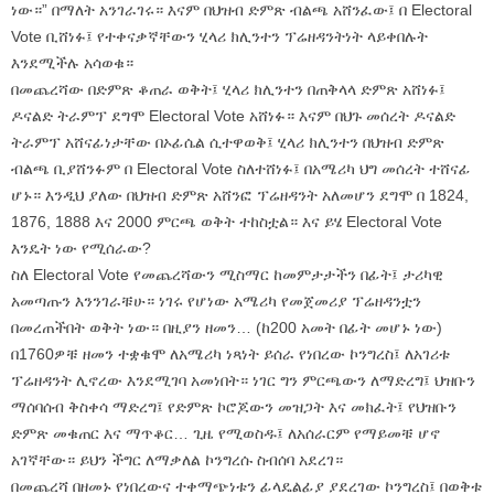
ነው።” በማለት አንገራገሩ። እናም በህዝብ ድምጽ ብልጫ አሸንፈው፤ በ Electoral
Vote ቢሸነፉ፤ የተቀናቃኛቸውን ሂላሪ ክሊንተን ፕሬዘዳንትነት ላይቀበሉት
እንደሚችሉ አሳወቁ።
በመጨረሻው በድምጽ ቆጠራ ወቅት፤ ሂላሪ ክሊንተን በጠቅላላ ድምጽ አሸነፉ፤
ዶናልድ ትራምፕ ደግሞ Electoral Vote አሸነፉ። እናም በህጉ መሰረት ዶናልድ
ትራምፕ አሸናፊነታቸው በኦፊሴል ሲተዋወቅ፤ ሂላሪ ክሊንተን በህዝብ ድምጽ
ብልጫ ቢያሸንፉም በ Electoral Vote ስለተሸነፉ፤ በአሜሪካ ህግ መሰረት ተሸናፊ
ሆኑ። እንዲህ ያለው በህዝብ ድምጽ አሸንፎ ፕሬዘዳንት አለመሆን ደግሞ በ 1824,
1876, 1888 እና 2000 ምርጫ ወቅት ተከስቷል። እና ይሄ Electoral Vote
እንዴት ነው የሚሰራው?
ስለ Electoral Vote የመጨረሻውን ሚስማር ከመምታታችን በፊት፤ ታሪካዊ
አመጣጡን እንንገራቹሁ። ነገሩ የሆነው አሜሪካ የመጀመሪያ ፕሬዘዳንቷን
በመረጠችበት ወቅት ነው። በዚያን ዘመን… (ከ200 አመት በፊት መሆኑ ነው)
በ1760ዎቹ ዘመን ተቋቁሞ ለአሜሪካ ነጻነት ይሰራ የነበረው ኮንግረስ፤ ለአገሪቱ
ፕሬዘዳንት ሊኖረው እንደሚገባ አመነበት። ነገር ግን ምርጫውን ለማድረግ፤ ህዝቡን
ማሰባሰብ ቅስቀሳ ማድረግ፤ የድምጽ ኮሮጆውን መዝጋት እና መክፈት፤ የህዝቡን
ድምጽ መቁጠር እና ማጥቆር… ጊዜ የሚወስዱ፤ ለአሰራርም የማይመቹ ሆኖ
አገኛቸው። ይህን ችግር ለማቃለል ኮንግረሱ ስብሰባ አደረገ።
በመጨረሻ በዘመኑ የነበረውና ተቀማጭነቱን ፊላዴልፊያ ያደረገው ኮንግረስ፤ በወቅቱ