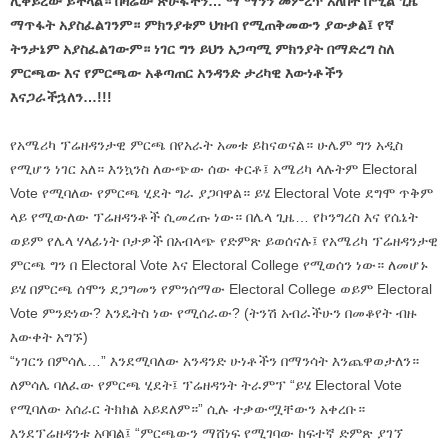
ሊቀይረው ይችላል። በዛሬው ጽሁፋችን… ማ ማንን መምረጥ አለበት በሚል ጊዜ
ማጥፋት አያስፈልገንም። ምክንያቱም ህዝብ የሚጠቅመውን ያውቃል፤ የኛ
ትንታኔም አያስፈልገውም። ነገር ግን ይህን አጋጣሚ ምክንያት በማድረግ ስለ
ምርጫው እና የምርጫው አቆጣጠር አንዳንድ ታሪካዊ እውነቶችን
እናጋራችኋለን…!!!
የአሜሪካ ፕሬዘዳንታዊ ምርጫ በየአራት አመቱ ይከናወናል። ሁሌም ግን አዲስ
የሚሆን ነገር አለ። እንኳንስ ለውጭው ሰው ቀርቶ፤ አሜሪካ ላሉትም Electoral
Vote የሚባለው የምርጫ ሂደት ግራ ያጋባዋል። ይሄ Electoral Vote ደግሞ ጥቅም
ላይ የሚውለው ፕሬዘዳንቶች ሲመረጡ ነው። በሌላ ጊዜ… የኮንግረስ እና የሴኔት
ወይም የሌላ ሃላፊነት ቦታዎች በአብላጭ የድምጽ ይወሰናሉ፤ የአሜሪካ ፕሬዘዳንታዊ
ምርጫ ግን በ Electoral Vote እና Electoral College የሚወሰን ነው። ለመሆኑ
ይሄ በምርጫ ሰሞን ደጋግመን የምንሰማው Electoral College ወይም Electoral
Vote ምንድነው? እንዴትስ ነው የሚሰራው? (ትንሽ አብራችሁን በመቆየት ብዙ
እውቀት አግኙ)
“ነገርን በምሳሌ…” እንደሚባለው አንዳንድ ሁነቶችን በማንሳት እንጨዋወታለን።
ለምሳሌ ባለፈው የምርጫ ሂደት፤ ፕሬዘዳንት ትራምፕ “ይሄ Electoral Vote
የሚባለው አሰራር ትክክል አይደለም።” ሲሉ ተቃውሟቸውን አቀረቡ።
እንደፕሬዘዳንቱ አባባል፤ “ምርጫውን ማሸነፍ የሚገባው ከፍተኛ ድምጽ ያገኘ