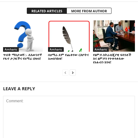
RELATED ARTICLES
MORE FROM AUTHOR
Amharic
Amharic
Amharic
በዐማራ ደም የጨቀየው ርእዮትና
የፅምዶ ስትራቴጂያዊ ፍላጎቶች
ጥብቅ ማስታወሻ :- ለእውነተኛ
አመለካከቱ!
እና ፅምዶን የተቀላቀለው
የፋኖ ታጋዬችና የአማራ ህዝብ!
የአፋብን ክንፍ!
LEAVE A REPLY