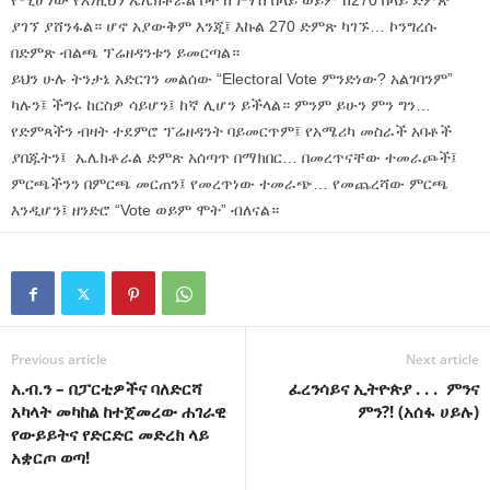
የሚሆነው የእነዚህን ኤሌክቶራል ቮት ከግማሽ በላይ ወይም ከ270 በላይ ድምጽ
ያገኘ ያሸንፋል። ሆኖ አያውቅም እንጂ፤ እኩል 270 ድምጽ ካገኙ… ኮንግረሱ
በድምጽ ብልጫ ፕሬዘዳንቱን ይመርጣል።
ይህን ሁሉ ትንታኔ አድርገን መልሰው “Electoral Vote ምንድነው? አልገባንም”
ካሉን፤ ችግሩ ከርስዎ ሳይሆን፤ ከኛ ሊሆን ይችላል። ምንም ይሁን ምን ግን…
የድምጻችን ብዛት ተደምሮ ፕሬዘዳንት ባይመርጥም፤ የአሜሪካ መስራች አባቶች
ያበጁትን፤ ኤሌክቶራል ድምጽ አሰጣጥ በማክበር… በመረጥናቸው ተመራጮች፤
ምርጫችንን በምርጫ መርጠን፤ የመረጥነው ተመራጭ… የመጨረሻው ምርጫ
እንዲሆን፤ ዘንድሮ “Vote ወይም ሞት” ብለናል።
Previous article
Next article
አ.ብ.ን – በፓርቲዎችና ባለድርሻ
ፈረንሳይና ኢትዮጵያ . . . ምንና
አካላት መካከል ከተጀመረው ሐገራዊ
ምን?! (አሰፋ ሀይሉ)
የውይይትና የድርድር መድረክ ላይ
አቋርጦ ወጣ!