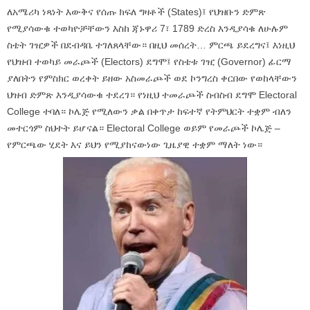
ለአሜሪካ ነጻነት እውቅና የሰጡ ክፍለ ግዛቶች (States)፤ የህዝቡን ድምጽ
የሚያሳውቁ ተወካዮቻቸውን እስከ ጃኑዋሪ 7፣ 1789 ድረስ እንዲያሳቁ ለሁሉም
ስቴት ገዢዎች በደብዳቤ ተገለጸላቸው። በዚህ መሰረት… ምርጫ ይደረግና፤ እነዚህ
የህዝብ ተወካይ መራጮች (Electors) ደግሞ፤ የስቴቱ ገዢ (Governor) ፊርማ
ያለበትን የምስክር ወረቀት ይዘው አስመራጮች ወደ ኮንግረስ ቀርበው የወከላቸውን
ህዝብ ድምጽ እንዲያሳውቁ ተደረገ። የነዚህ ተመራጮች ስብስብ ደግሞ Electoral
College ተባለ። ኮሌጅ የሚለውን ቃል በቀጥታ ከፍተኛ የትምህርት ተቋም ብለን
መተርጎም ስህተት ይሆናል። Electoral College ወይም የመራጮች ኮሌጅ –
የምርጫው ሂደት እና ይህን የሚያከናውነው ጊዜያዊ ተቋም ማለት ነው።