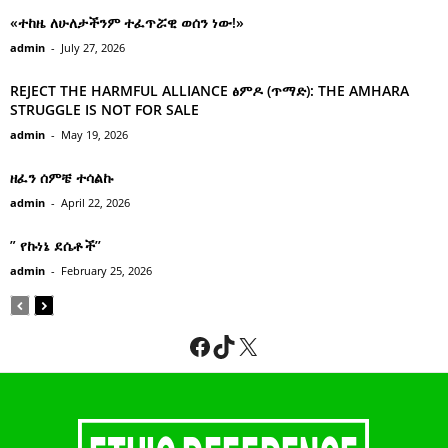
«ተከዜ ለሁለታችንም ተፈጥሯዊ ወሰን ነው!»
admin
-
July 27, 2026
REJECT THE HARMFUL ALLIANCE ፅምዶ (ጥማድ): THE AMHARA
STRUGGLE IS NOT FOR SALE
admin
-
May 19, 2026
ዘፈን ሰምቼ ተሳልኩ
admin
-
April 22, 2026
” የኩነኔ ደሴቶች’’
admin
-
February 25, 2026
Facebook
TikTok
X