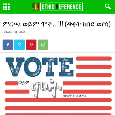
ምርጫ ወይም ሞት…!!! (ዳዊት ከበደ ወየሳ)
October 31, 2020