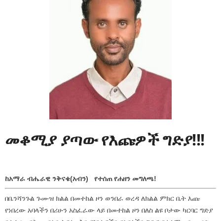
መቆሚያ ያጣው የእጩዎች ግድያ!!!
ከአማራ ብሔራዊ ንቅናቄ(አብን) የተሰጠ የሐዘን መግለጫ!
በቤንሻንጉል ጉሙዝ ክልል በመተከል ዞን ወንበራ ወረዳ ለክልል ምክር ቤት እጩ
የነበረው አባላችን በሪሁን አስፈራው ላይ በመተከል ዞን በለስ ልዩ ቦታው ካርባር ግድያ