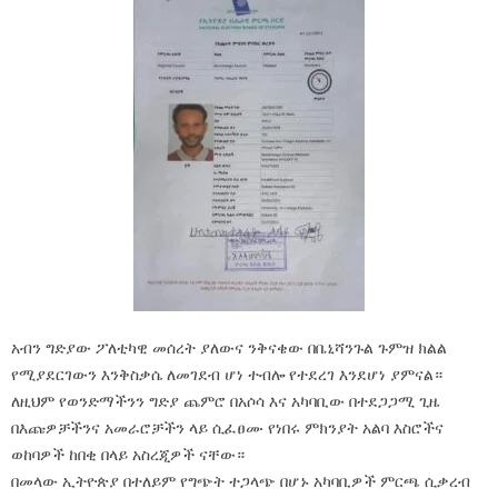
አብን ግድያው ፖለቲካዊ መሰረት ያለውና ንቅናቄው በቤኒሻንጉል ጉምዝ ክልል
የሚያደርገውን እንቅስቃሴ ለመገደብ ሆነ ተብሎ የተደረገ እንደሆነ ያምናል።
ለዚህም የወንድማችንን ግድያ ጨምሮ በአሶሳ እና አካባቢው በተደጋጋሚ ጊዜ
በእጩዎቻችንና አመራሮቻችን ላይ ሲፈፀሙ የነበሩ ምክንያት አልባ እስሮችና
ወከባዎች ከበቂ በላይ አስረጂዎች ናቸው።
በመላው ኢትዮጵያ በተለይም የግጭት ተጋላጭ በሆኑ አካባቢዎች ምርጫ ሲቃረብ