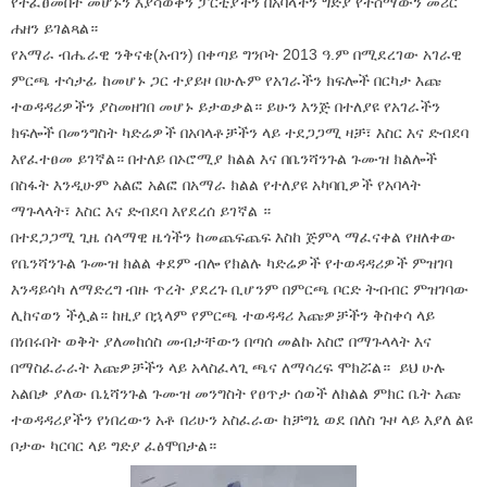
የተፈፀመበት መሆኑን እያሳወቅን ፓርቲያችን በአባላችን ግድያ የተሰማውን መሪር
ሐዘን ይገልጻል።
የአማራ ብሔራዊ ንቅናቄ(አብን) በቀጣይ ግንቦት 2013 ዓ.ም በሚደረገው አገራዊ
ምርጫ ተሳታፊ ከመሆኑ ጋር ተያይዞ በሁሉም የአገራችን ክፍሎች በርካታ እጩ
ተወዳዳሪዎችን ያስመዘገበ መሆኑ ይታወቃል። ይሁን እንጅ በተለያዩ የአገራችን
ክፍሎች በመንግስት ካድሬዎች በአባላቶቻችን ላይ ተደጋጋሚ ዛቻ፣ እስር እና ድብደባ
እየፈተፀመ ይገኛል። በተለይ በኦሮሚያ ክልል እና በቤንሻንጉል ጉሙዝ ክልሎች
በስፋት እንዲሁም አልፎ አልፎ በአማራ ክልል የተለያዩ አካባቢዎች የአባላት
ማጉላላት፣ እስር እና ድብደባ እየደረሰ ይገኛል ።
በተደጋጋሚ ጊዜ ሰላማዊ ዜጎችን ከመጨፍጨፍ እስከ ጅምላ ማፈናቀል የዘለቀው
የቤንሻንጉል ጉሙዝ ክልል ቀደም ብሎ የክልሉ ካድሬዎች የተወዳዳሪዎች ምዝገባ
እንዳይሳካ ለማድረግ ብዙ ጥረት ያደረጉ ቢሆንም በምርጫ ቦርድ ትብብር ምዝገባው
ሊከናወን ችሏል። ከዚያ በኋላም የምርጫ ተወዳዳሪ እጩዎቻችን ቅስቀሳ ላይ
በነበሩበት ወቅት ያለመከሰስ መብታቸውን በጣሰ መልኩ አስሮ በማጉላላት እና
በማስፈራራት እጩዎቻችን ላይ አላስፈላጊ ጫና ለማሳረፍ ሞክሯል። ይህ ሁሉ
አልበቃ ያለው ቤኒሻንጉል ጉሙዝ መንግስት የፀጥታ ሰወች ለክልል ምክር ቤት እጩ
ተወዳዳሪያችን የነበረውን አቶ በሪሁን አስፈራው ከቻግኒ ወደ በለስ ጉዞ ላይ እያለ ልዩ
ቦታው ካርባር ላይ ግድያ ፈፅሞበታል።