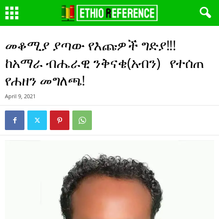
መቆሚያ ያጣው የእጩዎች ግድያ!!!
ከአማራ ብሔራዊ ንቅናቄ(አብን) የተሰጠ
የሐዘን መግለጫ!
April 9, 2021