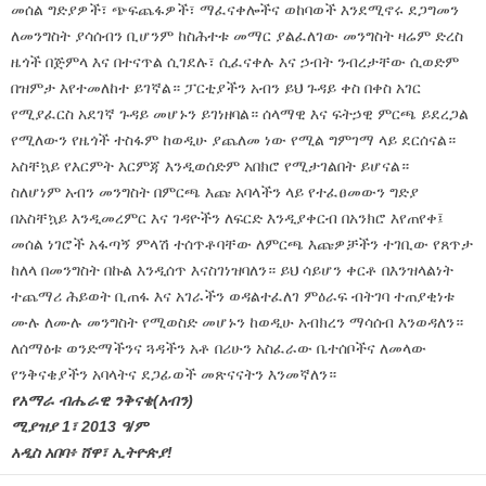
መሰል ግድያዎች፣ ጭፍጨፋዎች፣ ማፈናቀሎችና ወከባወች እንደሚኖሩ ደጋግመን
ለመንግስት ያሳሰብን ቢሆንም ከስሕተቱ መማር ያልፈለገው መንግስት ዛሬም ድረስ
ዜጎች በጅምላ እና በተናጥል ሲገደሉ፣ ሲፈናቀሉ እና ኃብት ንብረታቸው ሲወድም
በዝምታ እየተመለከተ ይገኛል። ፓርቲያችን አብን ይህ ጉዳይ ቀስ በቀስ አገር
የሚያፈርስ አደገኛ ጉዳይ መሆኑን ይገነዘባል። ሰላማዊ እና ፍትኃዊ ምርጫ ይደረጋል
የሚለውን የዜጎች ተስፋም ከወዲሁ ያጨለመ ነው የሚል ግምገማ ላይ ደርሰናል።
አስቸኳይ የእርምት እርምጃ እንዲወሰድም አበክሮ የሚታገልበት ይሆናል።
ስለሆነም አብን መንግስት በምርጫ እጩ አባላችን ላይ የተፈፀመውን ግድያ
በአስቸኳይ እንዲመረምር እና ገዳዮችን ለፍርድ እንዲያቀርብ በአንክሮ እየጠየቀ፤
መሰል ነገሮች አፋጣኝ ምላሽ ተሰጥቶባቸው ለምርጫ እጩዎቻችን ተገቢው የጸጥታ
ከለላ በመንግስት በኩል እንዲሰጥ እናስገነዝባለን። ይህ ሳይሆን ቀርቶ በእንዝላልነት
ተጨማሪ ሕይወት ቢጠፋ እና አገራችን ወዳልተፈለገ ምዕራፍ ብትገባ ተጠያቂነቱ
ሙሉ ለሙሉ መንግስት የሚወስድ መሆኑን ከወዲሁ አብክረን ማሳሰብ እንወዳለን።
ለሰማዕቱ ወንድማችንና ጓዳችን አቶ በሪሁን አስፈራው ቤተሰቦችና ለመላው
የንቅናቄያችን አባላትና ደጋፊወች መጽናናትን እንመኛለን።
የአማራ ብሔራዊ ንቅናቄ(አብን)
ሚያዝያ 1፣ 2013 ዓ/ም
አዲስ አበባ፥ ሸዋ፣ ኢትዮጵያ!