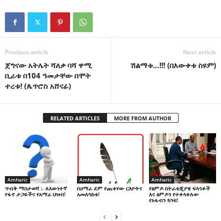
Previous article
Next article
ጀግናው አትሌት ሻለቃ ባሻ ዋሚ
ሽልማቱ…!!! (በእውቀቱ ስዩም)
ቢራቱ በ104 ዓመታቸው በሞት
ተረቱ! (ጴጥሮስ አሸናፊ)
RELATED ARTICLES
MORE FROM AUTHOR
Amharic
Amharic
Amharic
በዐማራ ደም የጨቀየው ርእዮትና
የፅምዶ ስትራቴጂያዊ ፍላጎቶች
ጥብቅ ማስታወሻ :- ለእውነተኛ
አመለካከቱ!
እና ፅምዶን የተቀላቀለው
የፋኖ ታጋዬችና የአማራ ህዝብ!
የአፋብን ክንፍ!