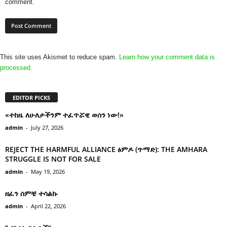
comment.
This site uses Akismet to reduce spam.
Learn how your comment data is
processed.
EDITOR PICKS
«ተከዜ ለሁለታችንም ተፈጥሯዊ ወሰን ነው!»
admin
-
July 27, 2026
REJECT THE HARMFUL ALLIANCE ፅምዶ (ጥማድ): THE AMHARA
STRUGGLE IS NOT FOR SALE
admin
-
May 19, 2026
ዘፈን ሰምቼ ተሳልኩ
admin
-
April 22, 2026