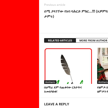
Previous article
ሰሚ ያላገኘው የአባ ባሕርይ ምክር…!!! (አቻምየ
ታምሩ)
RELATED ARTICLES
MORE FROM AUTHOR
Amharic
Amhari
በዐማራ ደም የጨቀየው ርእዮትና
የፅምዶ 
አመለካከቱ!
ፅምዶን የ
LEAVE A REPLY