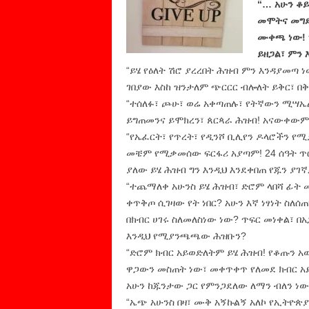
“… አሁን ቆይ
መሞትና መግደ
ሙቀጫ ነው! 
ይዘጋል፣ ምን
“ይሄ የዕለት ሽሮ ያረረበት ሕዝብ ምን እንዳያመጣ 
ገበያው እስከ ዝንታለም ጭርርር ብሎለት ይቅር፣ በ
“ተሰለፉ፣ ጮሁ፣ ወሬ አቀጣጠሉ፣ የትኛውን ሚሣኤል
ይግጠመንና ይሞክረን፣ ጰርጳራ ሕዝብ! አናውቀውም
“የኤፈርት፣ የጥረት፣ የዲንሾ ቢሊየን ዶላሮችን የ
መቼም የሚቃመሰው ፍርፋሪ አያጣም! 24 ሰዓት ጥ
ያለው ይሄ ሕዝብ ግን እንዲህ እንደቀበጠ የጁን ያገ
“ተጨማለቀ አሁንስ ይሄ ሕዝብ፣ ድሮም ላበሻ ፊት መ
ቀጥቅጦ ሲገዛው የት ነበር? አሁን እኛ ነፃነት ስለ
በክብር ሀገሩ ስለመለስነው ነው? ጥፍር መነቀል፣ በ
እንዲህ የሚያንጫጫው ሕዝቡን?
“ድሮም ክብር አይወድለትም ይሄ ሕዝብ! የቆጡን አወ
ዋጋውን መስጠት ነው፣ መቀጥቀጥ የለመደ ክብር አይ
አሁን ከጁንታው ጋር የምንጋደለው ለማን ብለን ነው?
“ኤጭ አሁንስ በዛ፣ ሙቅ አኝኩልኝ አለኮ የኢትዮጵ