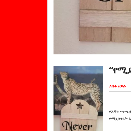
“የሚያ
አሰፋ ሀይሉ
የእኛን ጫጫታ
የሚነጋገሩት 