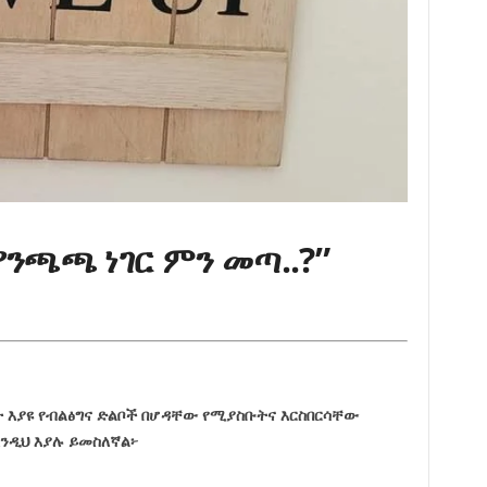
ንጫጫ ነገር ምን መጣ..?”
 እያዩ የብልፅግና ድልቦች በሆዳቸው የሚያስቡትና እርስበርሳቸው
እንዲህ እያሉ ይመስለኛል፦