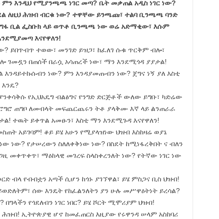
 ምን እንዲህ የሚያንጫጫ ነገር መጣ? ቤት መቃጠል አዲስ ነገር ነው?
ል ለዚህ ሕዝብ ብርቁ ነው? ተዋቸው ይንጫጩ፣ ተልባ ቢንጫጫ ባንድ
ግፋ ቢል ፌስቡክ ላይ ወጥቶ ቢንጫጫ ነው ወሬ አድማቂው፣ እሱም
 እንደሚያመጣ እናየዋለን!
ነው? ይበጥብጥ ተወው፣ መንገድ ይዝጋ፣ ከፈለገ ሱቁ ጥርቅም ብሎ፣
ቅሎ ገመዷን በጠሰች በራሷ አሳጠረች ነው፣ ማን እንደሚጎዳ ያያታል!
 እንዳይተኩሱብን ነው? ምን እንዳያመጡብን ነው? ጀግና ነኝ ያለ እስቲ
 እንዴ?
ሚያንቀሳቅሱ የኢህአዴግ ብልፅግና የንግድ ድርጅቶች ውለው ይግቡ፣ ካድሬው
ሮግሮ ጠግቦ ለመብላት መፍጨርጨሩን ትቶ ያላቅሙ እኛ ላይ ልንጠራራ
ኛታል! ተዉት ይቀጥል አመፁን፣ እስቲ ማን እንደሚጉዳ እናየዋለን!
ስጠት አይገባም! ቆይ ይሄ አሁን የሚያላዝነው ህዝብ እስከዛሬ ወያኔ
ሰጠነው ነው? የታሠረውን ስለለቀቅነው ነው? በስደት ከሚነፋረቅበት ና ብለን
አጋዚ መቀጥቀጥ፣ ማዕከላዊ መገረፍ ስላስቀረንለት ነው? የትኛው ነገር ነው
ርድ ብላ የብብቷን አጣች ሲሆን ከጎኑ ያገኘዋል፣ ይሄ ምስጋና ቢስ ህዝብ!
ወድለትም፣ ሰው እንዴት የከፈልንለትን ያን ሁሉ መሥዋዕትነት ይረሳል?
 በግላችን የጎደለብን ነገር ነበር? ይሄ ሾርት ሚሞሪያም ህዝብ!
ያ ሕዝብ! ኢትዮጵያዊ ሆኖ ከመፈጠርስ እዚያው የሩዋንዳ ሠላም አስከባሪ