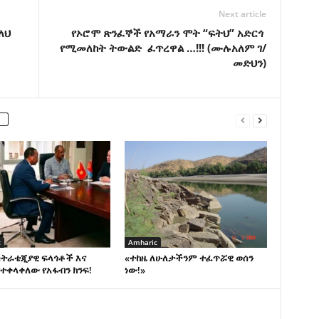
Next article
ለህ
የኦሮሞ ጽንፈኞች የአማራን ሞት “ፍትህ” አድርጎ
የሚመለከት ትውልድ ፈጥረዋል …!!! (ሙሉአለም ገ/
መድህን)
c
Amharic
ስትራቴጂያዊ ፍላጎቶች እና
«ተከዜ ለሁለታችንም ተፈጥሯዊ ወሰን
ተቀላቀለው የአፋብን ክንፍ!
ነው!»