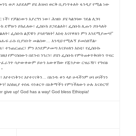
 መንጌ ወዶ አይደለም ይሄ ሕዝብ ወርቅ ቢያነጥፉለት ፋንዲያ የሚል ነው
ር ነች፣ የቻልነውን እያረግን ነው፣ ሕዝቡ ይሄ ካልገባው ገደል ሊገባ
ክ ደሞዙን ይክፈለው፣ ፌስቡክ ይጋደልለት፣ ፌስቡክ ሊጡን ያቡካለት
ለት፣ ፌስቡክ ልጆቹን ያሳድግለት! እስቲ እናየዋለን ምን እንደሚያመጣ!”
 ፅሑፍ ራሱ ቢያነቡት መልሰው… እንዲህ የሚሉኝ ይመስለኛል፦
ጫጫ፣ ተንጨርጨር፣ ምን እንደምታመጣ እናይሀለን እስቲ፣ የፌስቡኩ
 ብለህ የምናስበውን በደንብ ንገረን፣ ይሄን ፌስቡክ የምትጠቀጥቅበትን ጥፍር
ህ ስትፈራገጥ ሳታውቀውም ይሁን አውቀኸው የጁንታው ርዝራዥ፣ የግብፅ
 “
ን፣ እየተናነቅንና እየተናናቅን… በአንዱ ቀን ላይ ሁላችንም ሀባ ሀባችንን
ቃን! እስከዚያ ተስፋ ሳንቆርጥ በአቅማችን የምንችለውን ሁሉ እናድርግ!
r give up! God has a way! God bless Ethiopia!