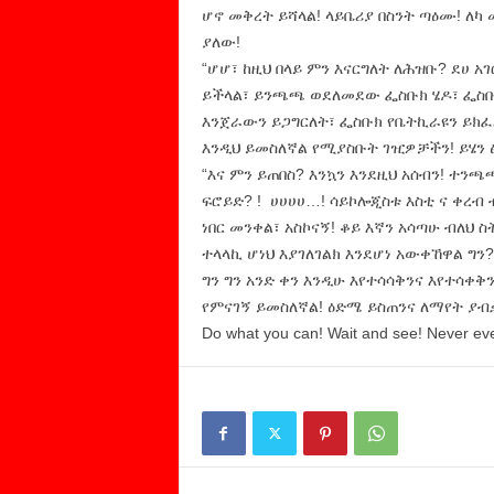
ሆኖ መቅረት ይሻላል! ላይቤሪያ በስንት ጣዕሙ! ለካ
ያለው!
“ሆሆ፣ ከዚህ በላይ ምን እናርግለት ለሕዝቡ? ደሀ አገ
ይችላል፣ ይንጫጫ ወደለመደው ፌስቡክ ሄዶ፣ ፌስቡ
እንጀራውን ይጋግርለት፣ ፌስቡክ የቤትኪራዩን ይክፈል
እንዲህ ይመስለኛል የሚያስቡት ገዢዎቻችን! ይሄን
“እና ምን ይጠበስ? እንኳን እንደዚህ አሰብን! ተን
ፍሮይድ? ! ሀሀሀሀ…! ሳይኮሎጂስቱ እስቲ ና ቀረብ
ነበር መንቀል፣ አስኮናኝ! ቆይ እኛን አሳጣሁ ብለ
ተላላኪ ሆነህ እያገለገልክ እንደሆነ አውቀኸዋል ግን?
ግን ግን አንድ ቀን እንዲሁ እየተሳሳቅንና እየተሳቀቅ
የምናገኝ ይመስለኛል! ዕድሜ ይስጠንና ለማየት ያብ
Do what you can! Wait and see! Never eve