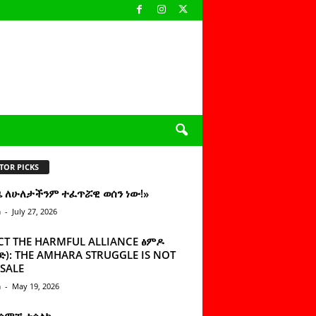
TOR PICKS
ዜ ለሁለታችንም ተፈጥሯዊ ወሰን ነው!»
n
-
July 27, 2026
CT THE HARMFUL ALLIANCE ፅምዶ
): THE AMHARA STRUGGLE IS NOT
SALE
n
-
May 19, 2026
 ሰምቼ ተሳልኩ