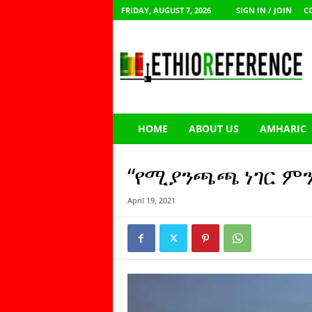
FRIDAY, AUGUST 7, 2026
SIGN IN / JOIN
C
E
t
h
i
o
R
e
HOME
ABOUT US
AMHARIC
f
e
r
“የሚያንጫጫ ነገር ምን 
e
n
April 19, 2021
c
e