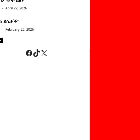
n
-
April 22, 2026
ነኔ ደሴቶች’’
n
-
February 25, 2026
Facebook
TikTok
X