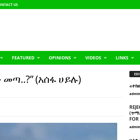
ONTACT US
FEATURED
OPINIONS
VIDEOS
LINKS
EDI
መጣ..?” (አሰፋ ሀይሉ)
«ተከ
admi
REJE
(ጥማድ
FOR 
admi
ዘፈን