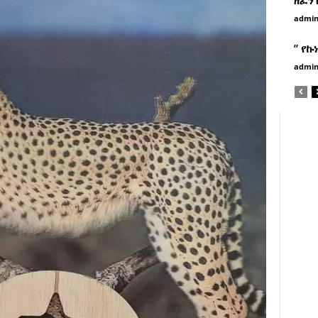
admi
” የኩ
admi