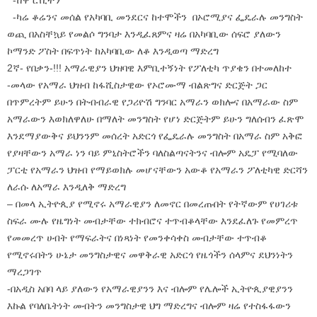
-ሸዋ ሮቢትን
-ካሬ ቆሬንና መሰል የአካባቢ መንደርና ከተሞችን በኦሮሚያና ፌዴራሉ መንግስት
ወጪ በአስቸኳይ የመልሶ ግንባታ እንዲፈጸምና ዛሬ በአካባቢው ሰፍሮ ያለውን
ኮማንድ ፖስት በፍጥነት ከአካባቢው ለቆ እንዲወጣ ማድረግ
2ኛ- የበቃን-!!! አማራዊያን ህዝባዊ እምቢተኝነት የፖለቲካ ጥያቄን በተመለከተ
-መላው የአማራ ህዝብ ከፋሺስታዊው የኦሮሙማ ብልጽግና ድርጅት ጋር
በጥምረትም ይሁን በትብብራዊ የጋሪዮሽ ግንባር አማራን ወክሎና በአማራው ስም
አማራውን እወክለዋለሁ በማለት መንግስት የሆነ ድርጅትም ይሁን ግለሰብን ፈጽሞ
እንደማያውቅና ይህንንም መሰረት አድርጎ የፌዴራሉ መንግስት በአማራ ስም አቅፎ
የያዛቸውን አማራ ነን ባይ ምኒስትሮችን ባለስልጣናትንና ብሎም አዴፓ የሚባለው
ፓርቲ የአማራን ህዝብ የማይወክሉ መሆናቸውን አውቆ የአማራን ፖለቲካዊ ድርሻን
ለራሱ ለአማራ እንዲለቅ ማድረግ
– በመላ ኢትዮጲያ የሚኖሩ አማራዊያን ለመኖር በመረጡበት የትኛውም የሀገሪቱ
ስፍራ ሙሉ የዜግነት መብታቸው ተክብሮና ተጥብቆላቸው እንደፈለጉ የመምረጥ
የመመረጥ ሀብት የማፍራትና በነጻነት የመንቀሳቀስ መብታቸው ተጥብቆ
የሚኖሩበትን ሁኔታ መንግስታዊና መዋቅራዊ አድርጎ የዜጎችን ሰላምና ደህንነትን
ማረጋገጥ
-በአዲስ አበባ ላይ ያለውን የአማራዊያንን እና ብሎም የሌሎች ኢትዮጲያዊያንን
እኩል የባለቤትነት መብትን መንግስታዊ ህግ ማድረግና ብሎም ዛሬ የተስፋፋውን