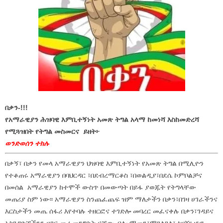
በቃን-!!!
የአማራዊያን ሕዝባዊ እምቢተኝነት አመጽ ትግል አላማ ከመነሻ እስከመድረሻ
የሚጓዝበት የትግል መስመርና ይዘት፦
ወንድወሰን ተክሉ
በቃኝ፣ በቃን የመላ አማራዊያን ህዝባዊ እምቢተኝነት የአመጽ ትግል በሚሊዮን
የተቆጠሩ አማራዊያን በባህርዳር ፣በደብረማርቆስ ፣በወልዲያ፣በደሴ ኮምቦልቻና
በመሰል አማራዊያን ከተሞች ውስጥ በመውጣት በይፋ ያወጁት የትግላቸው
መጠሪያ ስም ነው፡፡ አማራዊያን ስንጨፈጨፍ ዝም ማለታችን በቃን፣በገዛ ሀገራችንና
እርስታችን መጤ ሰፋሪ እየተባሉ ተዘርፎና ተገድሎ መባረር መፈናቀሉ በቃን፣ገዳይና