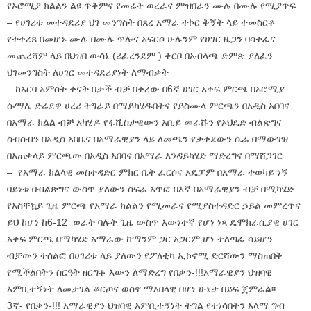
የኦሮሚያ ክልልን ልዩ ጥቅምና የመሬት ወረራና ምዝበራን ሙሉ በሙሉ የሚያጥፍ
– የሀገሪቱ መተዳደሪያ ህገ መንግስት በጸረ አማራ ተኮር ቅኝት ላይ ተመስርቶ
የተቀረጸ በመሆኑ ሙሉ በሙሉ ጥሎና አፍርሶ ሁሉንም የሀገር ዜጋን ባሳተፈና
መጨረሻም ላይ በህዝበ ውሳኔ (ሪፈረንደም ) ቀርቦ በአብላጫ ድምጽ ያለፈን
ህገመንግስት ለሀገር መተዳደሪያነት ለማብቃት
– ከአርባ አምስት ቀናት በታች ብቻ በቀረው በ6ኛ ሀገር አቀፍ ምርጫ በኦሮሚያ
ሱማሌ ድሬደዋ ሀረሪ ትግራይ በማይካሄዱበትና የይስሙላ ምርጫን በአዲስ አበባና
በአማራ ክልል ብቻ አካሂዶ የፋሺስታዊውን አቢይ መራሹን የኦህዴድ ብልጽግና
ስብስብን በአዲስ አበቤና በአማራዊያን ላይ ለመጫን የታቀደውን ሴራ በማውገዝ
በአጠቃላይ ምርጫው በአዲስ አበባና በአማራ እንዳይካሄድ ማድረግና በማሸጋገር
– የአማራ ክልላዊ መስተዳድር ምክር ቤት ፈርሶና አዴፓም በአማራ ተወካይ ነኝ
ባይነቱ በብልጽግና ውስጥ ያለውን ስፍራ አጥፎ በእኛ በአማራዊያን ብቻ በሚካሄድ
የአስቸኳይ ጊዜ ምርጫ የአማራ ክልልን የሚመራና የሚያስተዳድር ኃይል መምረጥና
ይህ ከሆነ ከ6-12 ወራት ባሉት ጊዜ ውስጥ እውነተኛ የሆነ ነጻ ዴሞክራሲያዊ ሀገር
አቀፍ ምርጫ በማካሄድ አማራው ከማንም ጋር አጋርም ሆነ ተለጣፊ ሳይሆን
ብቻውን ተሰልፎ በሀገሪቱ ላይ ያለውን የፖለቲካ ኢኮኖሚ ድርሻውን ማስጠበቅ
የሚችልበትን ስርዓት ዘርግቶ እውን ለማድረግ የበቃን-!!!አማራዊያን ህዝባዊ
እምቢተኝነት ለመታገል ቆርጦና ወስኖ ማእበላዊ በሆነ ሁኔታ በይፍ ጀምራል፡፡
3ኛ- የበቃን-!!! አማራዊያን ህዝባዊ እምቢተኝነት ትግል የተነሳበትን አላማ ግብ