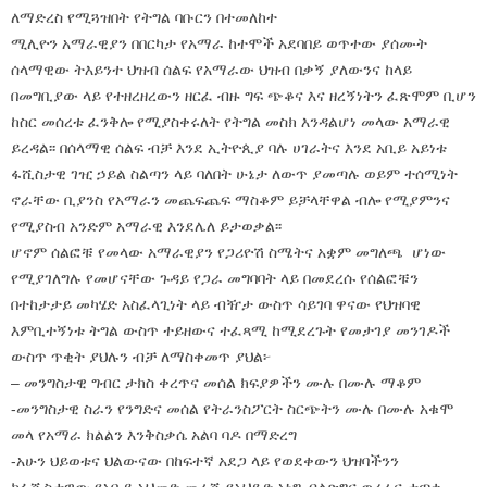
ለማድረስ የሚጓዝበት የትግል ባቡርን በተመለከተ
ሚሊዮን አማራዊያን በበርካታ የአማራ ከተሞች አደባበይ ወጥተው ያሰሙት
ሰላማዊው ትእይንተ ህዝብ ሰልፍ የአማራው ህዝብ በቃኝ ያለውንና ከላይ
በመግቢያው ላይ የተዘረዘረውን ዘርፈ ብዙ ግፍ ጭቆና እና ዘረኝነትን ፈጽሞም ቢሆን
ከስር መሰረቱ ፈንቅሎ የሚያስቀሩለት የትግል መስክ እንዳልሆነ መላው አማራዊ
ይረዳል፡፡ በሰላማዊ ሰልፍ ብቻ እንደ ኢትዮጲያ ባሉ ሀገራትና እንደ አቢይ አይነቱ
ፋሺስታዊ ገዢ ኃይል ስልጣን ላይ ባለበት ሁኔታ ለውጥ ያመጣሉ ወይም ተሰሚነት
ኖራቸው ቢያንስ የአማራን መጨፍጨፍ ማስቆም ይቻላቸዋል ብሎ የሚያምንና
የሚያስብ አንድም አማራዊ እንደሌለ ይታወቃል፡፡
ሆኖም ሰልፎቹ የመላው አማራዊያን የጋሪዮሽ ስሜትና አቋም መግለጫ ሆነው
የሚያገለግሉ የመሆናቸው ጉዳይ የጋራ መግባባት ላይ በመደረሱ የሰልፎቹን
በተከታታይ መካሄድ አስፈላጊነት ላይ ብዥታ ውስጥ ሳይገባ ዋናው የህዝባዊ
እምቢተኝነቱ ትግል ውስጥ ተይዘውና ተፈጻሚ ከሚደረጉት የመታገያ መንገዶች
ውስጥ ጥቂት ያህሉን ብቻ ለማስቀመጥ ያህል፦
– መንግስታዊ ግብር ታክስ ቀረጥና መሰል ክፍያዎችን ሙሉ በሙሉ ማቆም
-መንግስታዊ ስራን የንግድና መሰል የትራንስፖርት ስርጭትን ሙሉ በሙሉ አቁሞ
መላ የአማራ ክልልን እንቅስቃሴ አልባ ባዶ በማድረግ
-አሁን ህይወቱና ህልውናው በከፍተኛ አደጋ ላይ የወደቀውን ህዝባችንን