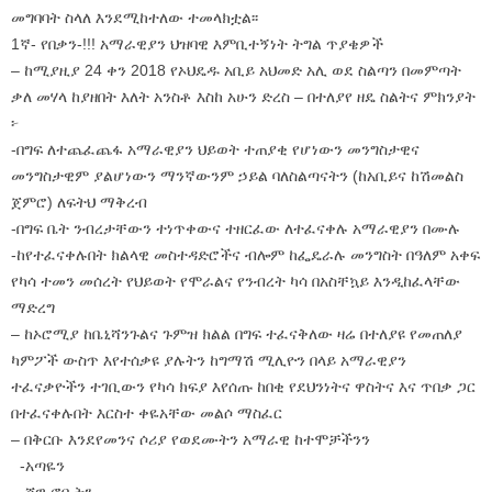
መግባባት ስላለ እንደሚከተለው ተመላክቷል፡፡
1ኛ- የበቃን-!!! አማራዊያን ህዝባዊ እምቢተኝነት ትግል ጥያቄዎች
– ከሚያዚያ 24 ቀን 2018 የኦህዴዱ አቢይ አህመድ አሊ ወደ ስልጣን በመምጣት
ቃለ መሃላ ከያዘበት እለት አንስቶ እስከ አሁን ድረስ – በተለያየ ዘዴ ስልትና ምክንያት
፦
-በግፍ ለተጨፈጨፋ አማራዊያን ህይወት ተጠያቂ የሆነውን መንግስታዊና
መንግስታዊም ያልሆነውን ማንኛውንም ኃይል ባለስልጣናትን (ከአቢይና ከሽመልስ
ጀምሮ) ለፍትህ ማቅረብ
-በግፍ ቤት ንብረታቸውን ተነጥቀውና ተዘርፈው ለተፈናቀሉ አማራዊያን በሙሉ
-ከየተፈናቀሉበት ክልላዊ መስተዳድሮችና ብሎም ከፌዴራሉ መንግስት በዓለም አቀፍ
የካሳ ተመን መሰረት የህይወት የሞራልና የንብረት ካሳ በአስቸኳይ እንዲከፈላቸው
ማድረግ
– ከኦሮሚያ ከቤኒሻንጉልና ጉምዝ ክልል በግፍ ተፈናቅለው ዛሬ በተለያዩ የመጠለያ
ካምፖች ውስጥ እየተሰቃዩ ያሉትን ከግማሽ ሚሊዮን በላይ አማራዊያን
ተፈናቃዮችን ተገቢውን የካሳ ክፍያ እየሰጡ ከበቂ የደህንነትና ዋስትና እና ጥበቃ ጋር
በተፈናቀሉበት እርስተ ቀዬአቸው መልሶ ማስፈር
– በቅርቡ እንደየመንና ሶሪያ የወደሙትን አማራዊ ከተሞቻችንን
-አጣዬን