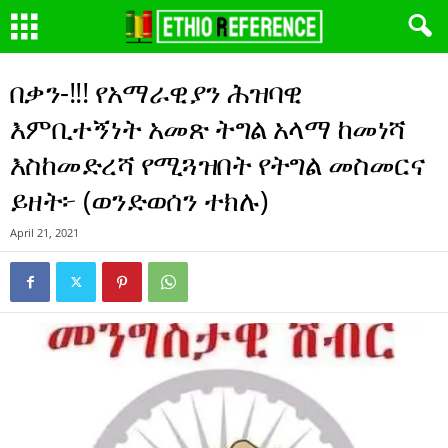
በቃን-!!! የአማራዊያን ሕዝባዊ
እምቢተኝነት አመጽ ትግል አላማ ከመነሻ
እስከመድረሻ የሚጓዝበት የትግል መስመርና
ይዘት፦ (ወንድወሰን ተክሉ)
April 21, 2021