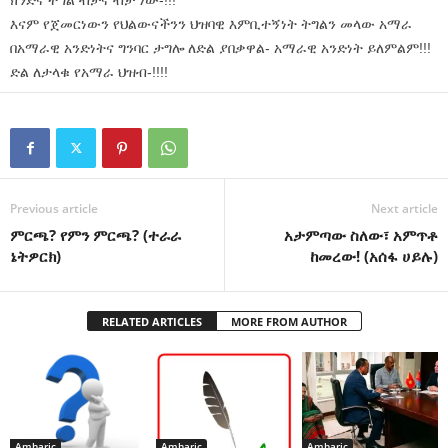
ክንድና ትግል ብቻና ብቻ ነው-!!!
እናም የጀመርነውን የህልውናችንን ህዝባዊ እምቢተኝነት ትግልን መላው አማራ
በአማራዊ አንድነትና ግንባር ታግሎ ለድል ያበቃዋል- አማራዊ አንድነት ይለምልም!!!
ድል ለታላቁ የአማራ ህዝብ-!!!!
Previous article
Next article
ምርጫ? የምን ምርጫ? (ተራራ
አታምጣው ስለው፣ አምጥቶ
ኔትዎርክ)
ከመረው! (አሰፋ ሀይሉ)
RELATED ARTICLES
MORE FROM AUTHOR
Amharic
Amharic
Amharic