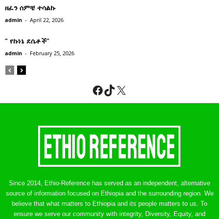
ዘፈን ሰምቼ ተሳልኩ
admin
-
April 22, 2026
” የኩነኔ ደሴቶች’’
admin
-
February 25, 2026
Facebook
TikTok
X
Since 2014, Ethio-Reference has served as an independent, alternative
source of information focused on Ethiopia and the surrounding region. We
believe that what matters to Ethiopia and its people matters to us. To
ensure we serve our community with integrity, Diversity, Equity, and