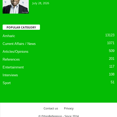
July 28, 2026
POPULAR CATEGORY
13123
Amharic
1071
Current Affairs / News
509
Articles/Opinions
201
References
117
Entertainment
108
Interviews
51
Sport
Contact us
Privacy
© EthioReference - Since 2014