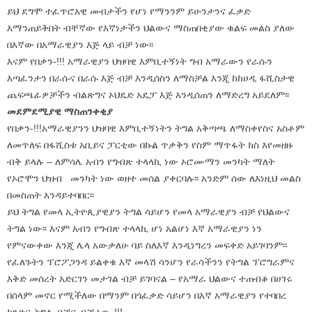
ይህ ደግሞ ተፈጥሮአዊ መብታችን የሆነ የማንንም ይሁንታንና ፈቃድ
እማንጠይቅበት ብቸኛው የእኛነታችን ህልውና ማስጠበቂያው ቁልፍ መልስ ያለው
በእኛው በአማራዊያን እጅ ላይ ብቻ ነው፡፡
እናም የበቃን-!!! አማራዊያን ህዝባዊ እምቢተኝነት ግብ አማራውን የራሱን
እጣፈንታን በራሱና በራሱ እጅ ብቻ እንዲሰስን ለማስቻል እንጂ ከከሀዲ ፋሺስታዊ
ጨፍጫፊዎቻችን ብልጽግና ኦህዴድ አዴፓ እጅ እንዲሰጠን ለማድረግ አይደለም፡፡
መደምደሚያዊ ማስጠንቀቂያ
የበቃን-!!!አማራዊያንን ህዝባዊ እምቢተኝነትን ትግል አቅጣጫ ለማስቀየስና አስቶም
ለመጥለፍ በፋሺስቱ አቢይና ፓርቲው በኩል ጥቃቅን የስም ማጥፋት ክስ እየመዘዙ
ብቅ ይላሉ – ለምሳሌ አብን የግብጽ ተላላኪ ነው ኦሮሙማን መንካት ማለት
የኦሮሞን ህዝብ መንካት ነው ወዘተ መሰል ያቀርባሉ፡፡ አንድም ሰው ለእነዚህ መልስ
በመስጠት እንዳይተባበር፡፡
ይህ ትግል የመላ ኢትዮጲያዊያን ትግል ሳይሆን የመላ አማራዊያን ብቻ የህልውና
ትግል ነው፡፡ እናም አብን የግብጽ ተላላኪ ሆነ አልሆነ እኛ አማራዊያን ነን
የምናውቀው እንጂ ሌላ አውቃለሁ ባይ ስለእኛ እንዲነግረን መፍቀድ አይገባንም፡፡
የፈለጉትን ፕሮፖጋንዳ ይልቀቁ እኛ መላሽ ሳንሆን የራሳችንን የትግል ፕሮግራምና
እቅድ መሰረት አድርገን መታገል ብቻ ይገባናል – የአማራ ህልውና ተጠብቆ በሀገሩ
በሰላም መኖር የሚችለው በማንም በጎፈቃድ ሳይሆን በእኛ አማራዊያን የተባበረ