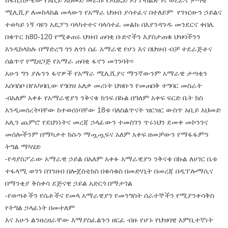
ከፋሺስታዊው የአቢይ አህመድ መራሹ የኦህዴድ ኦነግ ብልጽግና ወረራና ታጣቂ
ሚሊሺያ ለመከላከል መላውን የአማራ ህዝብ ያሳተፈና በተለይም የገዢውን ኃይልና
ተወካይ ነኝ ባዩን አዴፓን ባላካተተና ባላሳተፈ መልኩ በእያንዳንዱ መንደርና ቀበሌ
በቁጥር ከ80-120 የሚቆጠሩ ህዝብ ጠባቂ ቡድኖችን እያስታጠቁ ህዝባችንን
እንዲከላከሉ በማድረግ ጎን ለጎን ሰፊ አማራዊ የሆነ እና በህዝብ ብቻ ተደራጅቶና
ሰልጥኖ የሚዘጋጅ የአማራ ጠባቂ ፋኖን መገንባት፡፡
አሁን ግን ያሉንን ፋኖዎች የአማራ ሚሊሺያና ማንኛውንም አማራዊ ታጣቂን
አሰባስቦ በየአካባቢው የጎበዝ አለቃ መሪነት ህዝቡን የመጠበቅ ተግባር መስራት
-በአለም አቀፉ የአማራዊያን ንቅናቄ ክንፍ በኩል በዓለም አቀፍ ፍርድ ቤት ክስ
እንዲመሰረትባቸው ከተወሰነባቸው 18ቱ ባለስልጥናት ዝርዝር ውስጥ አቢይ አህመድ
አሊን ጨምሮ የደህንነትና መረጃ ኃላፊውን ተመስገን ጥሩነህን ደመቀ መኮንንና
መሰሎችንም በማካታተ ክሱን ማጧጧፍና አለም አቀፍ ዘመቻውን የማፋፋምን
ትግል ማካሄድ
-የዳያስፖራው አማራዊ ኃይል በአለም አቀፉ አማራዊያን ንቅናቄ በኩል ለሀገር ቤቱ
ተፋላሚ ወገን በገንዘብ በሎጀስቲክስ በቁሳቁስ በመድሃኒት በመረጃ በዲፕሎማሲና
በማንቂያ ቅስቀሳ ደጅናዊ ኃይል አድርጎ በማታገል
-የወጣቶችን የሴቶችና የመላ አማራዊያን የመንግስት ሰራተኞችን የሚያንቀሳቅስ
የትግል ኃላፊነት በመተለም
እና አሁን ልንዘረዘራቸው እማያስፈልጉን ዘርፈ ብዙ የሆኑ የህዝባዊ እምቢተኛነት