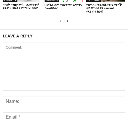
በዐማራ ደም የጨቀየው ርእዮትና
የፅምዶ ስትራቴጂያዊ ፍላጎቶች
ጥብቅ ማስታወሻ :- ለእውነተኛ
አመለካከቱ!
እና ፅምዶን የተቀላቀለው
የፋኖ ታጋዬችና የአማራ ህዝብ!
የአፋብን ክንፍ!
LEAVE A REPLY