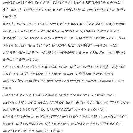
መታገያ መንገዶችን ይዞ በቃን!!! የአማራዊያን ህዝባዊ እምቢተኝነት ይታገላል፡፡
4ኛ- በቃን-!!!የአማራዊያን ህዝባዊ እምቢተኝነት ትግል መልስ የሚያገኘው ከማን
ነው???
በቃን-!!! የአማራዊያን ህዝባዊ እምቢተኝነት ዛሬ ስልጣን ላይ ያለው ፋሺስታዊው
አቢይ መራሹ የኦህዴድ ኦነግ ብልጽግና መንግስት ለሚታገልለት አላማና ላነሳው
ጥያቄዎች መልስ አገኛለሁ ብሎ አያምንም አይጠብቅምም፡፡የህዝባዊ እምቢተኝነቱ
ንቅናቄ ከአቢይ ብልጽግናም ሆነ ከባህርዳሩ አዴፓ አንዳችም መፍትሄና መልስ
አላገኝም ብሎ ሲያምን መልሶቹንና መፍትሄዎቹን በሙሉ በእጁ ያሉ መሆናቸውን
በማወቅና በማመን ነው፡፡
የምንታገልለት አላማና ጥያቄ መልስ ያለው በእኛው በአማራዊያን እጅና እጅ ብቻ
ያለ ሲሆን ይህም ተግባራዊ ሆኖ ለውጥ መፍጠር የሚችለው የያዝናቸውን
መፍትሄዎችና መልሶችን ተፈጻሚ ለማድረግ የሚያበቃ ስልጣንን በመጨበጥ ብቻ
ነው፡፡
ይህ ማለት የአማራ ህዝብ ህልውናዊ አደጋን ማስቆምም ሆነ አክሽፎ ወራሪ
ጨፍጫፊዎቹን ሰብሮ ለፍርድ ለማቅረብ ከእኛ ከአማራዊያን በስተቀር ማንም ኃይል
ሊፈጽምልን እንደማይችልና እንደማይፈልግም አውቀን ተረድተናል፡፡
ስለዚህ የምንታገለው መንግስት የሚባለውን ቡድን ለጥያቄዎቻችን መልስ እንዲሰጥ
ሳይሆን በእኛ በአማራዊያን እጅ ላይ ያለውን መፍትሄ ለመተግበር የምንችልበትን
መንግስታዊ ስልጣንን ለመያዝ ብቻ ነው፡፡