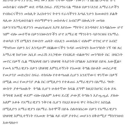
አስገዳዮቻችንን ሀገር መሪ መንግስት ናቸው ብሎ ማመን፣ማገልገል፣ታዛዥ ሆኖ
መከተልና ብሎም ወደ ተሻለ ስፍራ ያሸጋግሩናል ማለቱ በቃን፣እንደ አማራነታችን
የብኩርናችንን መክሊት እረስተንና ትተን የራሳችንን እጣፈንታን ከመወሰን ይልቅ
ላሌው እንዲወስንልን ተስማምተን መከተሉና አብሮም በሎሌነት መጓዙ
በቃን፣የአማራዊያንን መጨፍጨፍ እያዩ እየሰሙ ማየትና እንዳላዩና እንዳልሰሙ ሆኖ
ዝም ብሎ መተኛቱ በቃን፣በውስጥችን ሆኖ አማራዊ ማንነትን ሳይጎናጸፍ የአማራ
ተወካይ ነኝ በሚለን የውስጥ ጠላት ብአዴን መወከሉና ብሎም ተገዢ ሆኖ አብሮ
ማዝገሙ በቃን እና እንዲሁም በህልውናችን ጉዳይ መፍትሄን ከመንግስት ነኝ ባዩ ጸረ
አማራዊ ከሆነው አቢይ መራሹ ኦነጋዊው የኦህዴድ ብልጽግና መንግስት ስር በባርነት
መኖር በቃኝ ሲል ማእበላዊ በሆነ ህዝባዊ ትእይንት በግልጽ አደባባይ በይፋ አውጇል፡፡
የመላ አማራዊያኑ በቃን ህዝባዊ እምቢተኝነት የአመጽ ትግል በሁለት መሰረታዊ
የመታገያ መድረክና ስፍራ ተከፍሎ የተቀጣጠለ ሲሆን አንደኛውና ዋነኛው በቃኝ
በሚል መሪ የመታገያ ቃል ስር በሚሊዮን የተቆጠሩ አማራዊያን በአማራ ግዛት
ውስጥ ያቀጣጠሉት ትግል ሲሆን ሁለተኛው ክፍል ደግሞ ከዚህ ከሀገር ቤቱ ይፋ
ትግላዊ እወጃ ቀደም ብሎ በአለም አቀፍ ደረጃ ታውጆ ትግሉን እያጧጧፈ ያለው
አለም አቀፉ የአማራዊያን ንቅናቄ ሲሆን የዚህ ጽሁፍ ዋና ትኩረትና አስኳል
በሚሊዮን አማራዊያን በአማራ ከተሞች በይፋ ስለተበሰረው በቃን የአማራዊያን
ህዝባዊ እምቢተኝነት የአመጽ ትግል ላይ ብቻ ያተኮረ መሆኑን በቅድሚያ ማስገንዘብ
እወዳለሁ፡፡