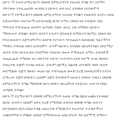
በቃን -!!! የመላ አማራዊያን ህዝባዊ እምቢተኝነት የአመጽ ትግል ዋና አላማና
ንቅናቄው የተፈጠረበት መንስኤን በአጭር ወፍ በረር አገላለጽ ስናስቀምጥ
በቃን-!!! የአማራዊያን ህዝባዊ እምቢተኝነት የአመጽ ትግልን የወለዱት እናትና አባቱ
ፋሺስታዊው የኦሮሙማ አይዲኦሎጂ በነገደ አማራ ህዝብ ላይ ያወጀው የዘር
ማጥፋት የጭፍጨፋ ዘመቻና እያካሄደ ያለው ወረራ ነው በማለት በአጭሩ
ማስቀመጥ ይገባል፡፡ ይህንን ሂደትና ሁኔታን ጀስቲፋይ ለማድረግ በአማራ ህዝብ ላይ
የተፈጸመውን እጅግ ዘግናኝና አሰቃቂ የሆነውን ጭፍጨፋን በመዘርዘር ጊዜያችንን
ማባከን ይገባናል ብለን አናስብም፡፡ ሆኖም በአጭር አገላለጽ በቤኒሻንጉልና በኦሮሚያ
ውስጥ በገፍ እየተፈጸመ ስንሰማው የነበረው በመቶ የሚቆጠሩ አማራ ተወላጆች
ተጨፈጨፉ የሚለው ዜና በፍጥነት አድጎና ተመንድጎ አንድ ከተማ ሙሉ ህዝብና
ንብረታዊ ተቋም እንዳለ ወደመ -ያውም በአማራ ክልላዊ መንግስት ግዛት ውስጥ
ወደሚለው እጅግ ግዙፍና መጠነ ሰፊ የጭፍጨፋ ዘመቻ ደረጃ በመድረሳችን የተነሳ
አማራው እጅግ ዘግይቶና ሲበዛም እጅግ ትእግስተኛ በመሆኑ ዘግይቶ የነበረን ህዝባዊ
እምቢተኝነት ትግል ማእበላዊ በሆነ ይዘትና ቁርጠኝነት የተጀመረ መሆኑን በስሱ
መግለጽ ይገባል፡፡
በቃን-!!! የአማራዊያን ህዝባዊ እምቢተኝነት አመጽ ትግል በዚህ መልኩ የተወለደ
በሀገር ውስጥና በአለም አቀፍ ደረጃ የሚካሄድ ሁለገብ ህዝባዊ ትግል መሆኑን
ከተገነዘብን በኃላ የዚህ ትግል መሰረታዊ የሚባሉትን የመታገያ ጥያቄዎችንና
መልሶቻቸውን በግልጽ አስፍሮ በማስቀመጡ አስፈላጊነት ላይ አስማሚ ስሜትና