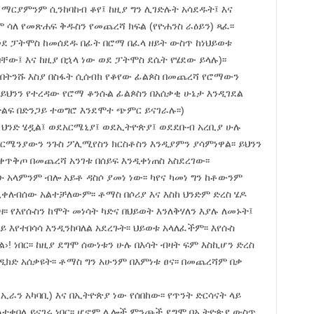
 ማርያምንም ሲንከባከብ ቆየ፤ ከዚያ ግን ሊገድሉት አሳደዱት፤ እና
ም ሳለ የመጽሐፍ ቅዱስን የመጨረሻ ክፍል (የዮሐንስ ራዕይን) ጻፈ፡፡
ወደ ፓትሞስ ከመሰደዱ በፊት በሮማ በፈላ ዘይት ውስጥ ከነህይወቱ
ው፤ እና ከዚያ በኋላ ነው ወደ ፓትሞስ ደሴት የሄደው ይላሉ)፡፡
እና በትንሹ እስያ በስፋት ሲሰብክ የቆየው ፊልጶስ በመጨረሻ የሮማውን
 ይህንን የተረዳው የሮማ ቆንሱል ፊልጶስን በአሰቃቂ ሁኔታ እንዲገደል
ታልፍ በድንጋይ ተወግሮ እንደሞተ ጭምር ይናገራሉ፡፡)
 ህንድ ሄዷል፤ ወደአርሜኒያ፤ ወደኢትዮጵያ፤ ወደደቡብ አረቢያ ሁሉ
አርሜንያውን ንጉስ ፖሊሚየስን ክርስቶስን እንዲያምን ያሳምነዋል፡፡ ይህንን
ጥቅጦ በመጨረሻ አንገቱ በሰይፍ እንዲቀነጠስ አስደረገው፡፡
ሁ አላምንም ብሎ አይቶ ዳስሶ ያመነ ነው፡፡ ካየና ካመነ ግን ከቶውንም
ቀለብሰው አልተቻለውም፡፡ ቶማስ በሶሪያ እና እስከ ህንድም ድረስ ሄዶ
ዘ፡፡ የእየሱስን ከሞት መነሳት ካድና በህይወት እንለቅሃለን እያሉ ለመኑት፤
 እየተበሳሳ እንዲንከባለል አደረጉት፡፡ ህይወቱ አላለፈችም፡፡ እየሱስ
›! ነበር፡፡ ከዚያ ደግሞ ሰውነቱን ሁሉ በእሳት ብዛት ፍም እስኪሆን ድረስ
ዲክድ አሰቃዩት፡፡ ቶማስ ግን አሁንም በእምነቱ ፀና፡፡ በመጨረሻም በቃ
ኢራን አካባቢ) እና በኢትዮጵያ ነው የሰበከው፡፡ የጥንት ድርሳናት ላይ
ልተቀበለ ይናገሩ ነበር፡፡ ሆኖም ሌሎች ምንጮች ደግሞ በኢትዮጵያ ውስጥ