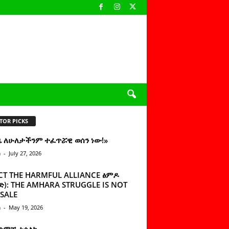
TOR PICKS
ዜ ለሁለታችንም ተፈጥሯዊ ወሰን ነው!»
n
-
July 27, 2026
CT THE HARMFUL ALLIANCE ፅምዶ
): THE AMHARA STRUGGLE IS NOT
SALE
n
-
May 19, 2026
 ሰምቼ ተሳልኩ