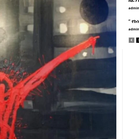
admi
” የኩ
admi