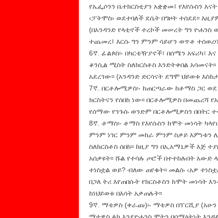
የኤፌሶንን ቤተክርስቲያን አቋቋመ፤ የእየሱስን እናት
‹ፓትሞስ› ወደተባለች ደሴት በግዞት ተሰደደ፡፡ እዚያ
(በአንዳንድ የላቲኖች ተረኮች መሠረት ግን ዮሐንስ 
ተጨመረ፤ እርሱ ግን ምንም ሳይሆን ወጥቶ ተሰወረባቸ
6ኛ. ፊልጶስ፡- በካርቴዥያኖች፣ በሰሜን አፍሪካ፣ 
ቆንሲል ሚስት ስለክርስቶስ እንድትቀበል አሳመናት፡፡
አደረገው፡፡ (አንዳንድ ድርሳናት ደግሞ ህይወቱ እስክ
7ኛ. በርቶሎሚዎስ፡- ከጠርጣራው ከቶማስ ጋር ወደ
ክርስትናን የሰበከ ነው፡፡ በርቶሎሚዎስ በመጨረሻ የ
የሰማው የንጉሱ ወንድም በርቶሎሚዎስን በበትር ተቀ
8ኛ. ቶማስ፡- ቶማስ የእየሱስን ከሞት መነሳት ካላየ
ምንም ነገር ምንም መከራ ምንም ስቃይ እምነቱን ሊ
ስለክርስቶስ ሰበከ፡፡ ከዚያ ግን በኢአማኒዎች እጅ ተያ
አሰቃዩት፡፡ ሹል የተሳሉ ጦሮች በተተከሉበት አውድ ላይ
ተነስቷል ወይ? ብለው ጠየቁት፡፡ መልሱ ‹አዎ ተነስቷል
በጋለ ትሪ እየጠበሱት የክርስቶስን ከሞት መነሳት እን
ከነህይወቱ በእሳት አቃጠሉት፡፡
9ኛ. ማቴዎስ (ቀራጩ)፡- ማቴዎስ በፐርሺያ (አሁን 
ማቴዎስ ልክ እንደዮሐንስ ሞትን በሰማዕትነት እንዳ