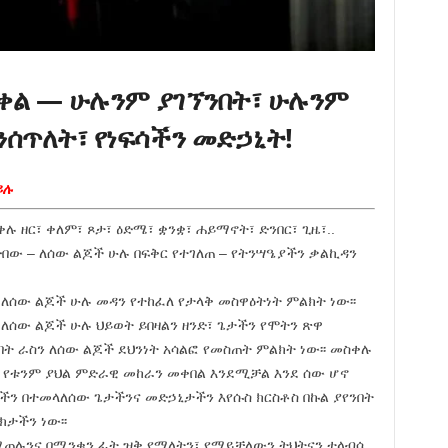
ቀል — ሁሉንም ያገኘንበት፣ ሁሉንም
ንሰጥለት፣ የነፍሳችን መድኃኒት!
ይሉ
ቀሉ ዘር፣ ቀለም፣ ጾታ፣ ዕድሜ፣ ቋንቋ፣ ሐይማኖት፣ ድንበር፣ ጊዜ፣..
በው – ለሰው ልጆች ሁሉ በፍቅር የተገለጠ – የትንሣዔያችን ቃልኪዳን
ለሰው ልጆች ሁሉ መዳን የተከፈለ የታላቅ መስዋዕትነት ምልክት ነው፡፡
ለሰው ልጆች ሁሉ ህይወት ይበዛልን ዘንድ፣ ጌታችን የሞትን ጽዋ
በት ራስን ለሰው ልጆች ደህንነት አሳልፎ የመስጠት ምልክት ነው፡፡ መስቀሉ
 የቱንም ያህል ምድራዊ መከራን መቀበል እንደሚቻል እንደ ሰው ሆኖ
ችን በተመላለሰው ጌታችንና መድኃኒታችን እየሱስ ክርስቶስ በኩል ያየንበት
ክታችን ነው፡፡
ሚጠሉንና በሚንቁን ፊት ዝቅ የማለትን፣ የማይቻለውን ትህትናን ተላብሶ