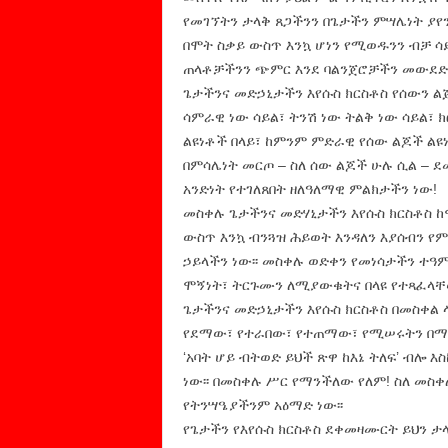
የመገኘትን ታላቅ ጸጋችንን በጌታችን ምሣሌነት ያየ
በሞት ስቃይ ውስጥ እንኳ ሆነን የሚወዱንን ብቻ 
ጠላቶቻችንን ጭምር እንደ ባልንጀሮቻችን መውደድ እ
ጌታችንና መድኃኒታችን እየሱስ ክርስቶስ የሰውን ልጅ
ሳምራዊ ነው ሳይል፣ ትንሽ ነው ትልቅ ነው ሳይል፣ ክ
ልዩነቶች በላይ፣ ከምንም ምድራዊ የሰው ልጆች ልዩ
በምሳሌነት መርጦ – ስለ ሰው ልጆች ሁሉ ሲል – ደ
አንድነት የተገለጸበት ዘለዓለማዊ ምልክታችን ነው!
መስቀሉ ጌታችንና መድሃኒታችን እየሱስ ክርስቶስ ከሞ
ውስጥ እንኳ ብንጓዝ ሕይወት እንዳለን እያሰብን የም
ኃይላችን ነው፡፡ መስቀሉ ወድቀን የመነሳታችን ተዓ
ሞኝነት፣ ትርጉሙን ለሚያውቁትና በላዩ የተጻፈላቸ
ጌታችንና መድኃኒታችን እየሱስ ክርስቶስ በመስቀል 
የደማው፣ የተራበው፣ የተጠማው፣ የሚሠሩትን በማያ
‘አባት ሆይ ብትወድ ይህች ጽዋ ከእኔ ትለፍ’ ብሎ እ
ነው፡፡ በመስቀሉ ሥር የማንችለው የለም! ስለ መስ
የትንሣዔያችንም አዕማድ ነው፡፡
የጌታችን የእየሱስ ክርስቶስ ደቀመዛሙርት ይህን ታ