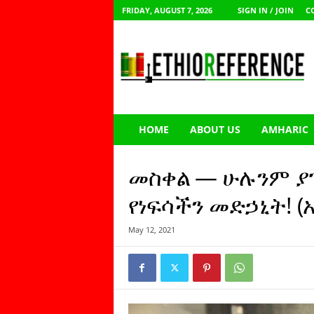
FRIDAY, AUGUST 7, 2026
SIGN IN / JOIN
C
E
t
h
i
o
R
e
HOME
ABOUT US
AMHARIC
f
e
r
መስቀል — ሁሉንም ያ
e
n
የነፍሳችን መድኃኒት! (
c
e
May 12, 2021