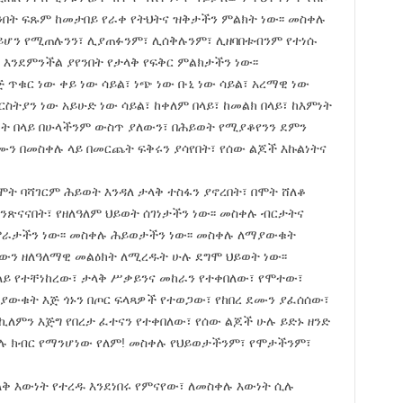
ንበት ፍጹም ከመታበይ የራቀ የትህትና ዝቅታችን ምልክት ነው፡፡ መስቀሉ
ሳይሆን የሚጠሉንን፣ ሊያጠፉንም፣ ሊሰቅሉንም፣ ሊዘባበቱብንም የተነሱ
ንደምንችል ያየንበት የታላቅ የፍቅር ምልክታችን ነው፡፡
 ጥቁር ነው ቀይ ነው ሳይል፣ ነጭ ነው ቡኒ ነው ሳይል፣ አረማዊ ነው
ርስትያን ነው አይሁድ ነው ሳይል፣ ከቀለም በላይ፣ ከመልክ በላይ፣ ከእምነት
ነት በላይ በሁላችንም ውስጥ ያለውን፣ በሕይወት የሚያቆየንን ደምን
ሙን በመስቀሉ ላይ በመርጨት ፍቅሩን ያሳየበት፣ የሰው ልጆች እኩልነትና
ት ባሻገርም ሕይወት እንዳለ ታላቅ ተስፋን ያኖረበት፣ በሞት ሸለቆ
ንጽናናበት፣ የዘለዓለም ህይወት ሰገነታችን ነው፡፡ መስቀሉ ብርታትና
ምራታችን ነው፡፡ መስቀሉ ሕይወታችን ነው፡፡ መስቀሉ ለማያውቁት
ውን ዘለዓለማዊ መልዕክት ለሚረዱት ሁሉ ደግሞ ህይወት ነው፡፡
ላይ የተቸነከረው፣ ታላቅ ሥቃይንና መከራን የተቀበለው፣ የሞተው፣
ውቁት እጅ ጎኑን በጦር ፍላጻዎች የተወጋው፣ የከበረ ደሙን ያፈሰሰው፣
ስኪለምን እጅግ የበረታ ፈተናን የተቀበለው፣ የሰው ልጆች ሁሉ ይድኑ ዘንድ
ቀሉ ክብር የማንሆነው የለም! መስቀሉ የህይወታችንም፣ የሞታችንም፣
ላቅ እውነት የተረዱ እንደነበሩ የምናየው፣ ለመስቀሉ እውነት ሲሉ