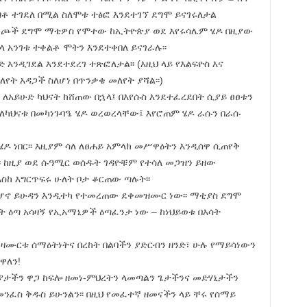
ግቶ ተገደለ በሚል ስለሞቱ ተፅፎ እንደተገኘ ደግሞ ይናገሩለታል
ንጮች ደግሞ ማቴዎስ የሞተው ከኢትዮጵያ ወደ እየሩሳሌም ሄዶ በዚያው
ላ አንገቱ ተቀልቶ ሞትን እንደተቀበለ ይናገራሉ፡፡
ድ እንዲገደል እንደተደረገ ተጽፎለታል፡፡ (እዚህ ላይ የእልፍዮስ እና
የት አዳጋች ስለሆነ በጥንቃቄ መለየት ያሻል፡፡)
ብር ለአይሁድ ካህናት ከሸጠው በኋላ፤ በእየሱስ እንደተፈረደበት ሲያይ ፀፀቱን
 ለካህናቱ በመካነጉባዔ ሄዶ ወረወረላቸው፤ እየሮጠም ሄዶ ራሱን በራሱ
ሄዶ ነበር፡፡ እዚያም ሳለ ለፀሐይ አምላክ መሥዋዕትን እንዲሰዋ ሲጠየቅ
፡፡ ከዚያ ወደ ሱዓሚር ወሰዱት ገዳዮቹም የተሳለ መጋዝን ይዘው
ስከ እግርጥፍሩ ሁለት ቦታ ቆርጠው ጣሉት፡፡
ኛ ሆኖ ይሁዳን እንዲተካ የተመረጠው ደቀመዝሙር ነው፡፡ ማቲያስ ደግሞ
ረሰበት ዕጣ አሳዛኝ የኢአማኒዎች ዕጣፈንታ ነው – ከነህይወቱ በእሳት
መዛሙርቱ ሰማዕትነትና በረከት በልባችን ያድርብን ዘንድ፣ ሁሉ የማይሳነውን
ዋለን!
ያታችን ዋጋ ከፍሎ ዘመነ-ምህረትን ላመጣልን ጌታችንና መድሃኒታችን
ለመንፈስ ቅዱስ ይሁንልን፡፡ በዚህ የመፈተኛ ዘመናችን ላይ ቸሩ የሰማይ