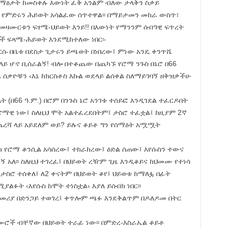
ሰማዕታት ከመስቀሉ እውነት ፈቅ አንልም ብለው ታላቅን ስቃይ
፣ የምድሩን ሕይወት አሳልፈው ሰጥተዋል፡፡ በማይታመን መከራ ውስጥ፣
ቀመዛሙርቱን ፍፃሜ-ህይወት እንይ!! በእውነት የማንንም ሰብዓዊ ፍጥረት
ሮች ፍጻሜ-ሕይወት እንደሚከተለው ነበር፡-
እርሱ በቤቱ በደስታ ጊታሩን ይጫወት በነበረው፤ ምነው አንዴ ቀንጥሼ
ላይ ሆኖ ቢሰራልኝ! ብሎ በተቆጨው በጨካኙ የሮማ ንጉስ በኔሮ በ66
ል ሰቃዮቹን ‹እኔ ከክርስቶስ እኩል ወደላይ ልሰቀል ስለማይገባኝ ዘቅዝቃችሁ
ት (በ66 ዓ.ም.) በሮም በንጉስ ኔሮ አንገቱ ተሰይፎ እንዲገደል ተፈርዶበት
 ሮማዊ ነው፤ ስለዚህ ሞት አልተፈረደበትም፤ ታስሮ ተፈቷል፤ ከዚያም 2ኛ
ጨረሻ ላይ አይደለም ወይ? ይሉና ቆይቶ ግን የሰማዕት አሟሟት
ሪክ የሮማ ቆንሲል አሳሰረው፤ ተከራከረው፤ ዕድል ሰጠው፤ እየሱስን ተውና
ኝ አለ፡፡ ስለዚህ ተገረፈ፤ በህይወት ረዥም ጊዜ እንዲቆይና ከህመሙ የተነሳ
ታስሮ ተሰቀለ፤ ለ2 ቀናትም በህይወት ቆየ፤ ህይወቱ ከማለፏ በፊት
ያልፉት ‹እየሱስ ከሞት ተነስቷል› እያለ ይሰብክ ነበር፡፡
በመጀመሪያ በድንጋይ ተወገረ፤ ቀጥሎም ጫፉ እንደቅልጥም በዶለዶመ በትር
ዝሙሮች ብቸኛው በህይወት ተራፊ ነው፡፡ በምድረ-እስራኤል ቆይቶ