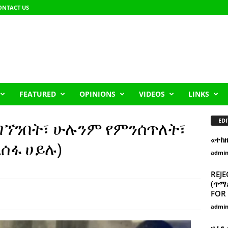
ONTACT US
FEATURED
OPINIONS
VIDEOS
LINKS
EDI
ገኘንበት፣ ሁሉንም የምንሰጥለት፣
«ተከ
አሰፋ ሀይሉ)
admi
REJE
(ጥማድ
FOR 
admi
ዘፈን