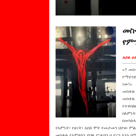
መስ
የም
አሰፋ ሀ
«† መስ
የማይገድ
ነው!»
መስቀሉ 
መስቀሉ 
የተቀበለ
በእምነት
በመካከላ
የእምነት፣ የፅናት፣ እስከ ሞት የመታመን ህያው ምል
መስቀሉ የአምላክን ያህል ሥልጣን ቢኖረን እንኳ በ