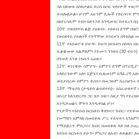
ሳለ ህይወቱ እስክታልፍ ድረስ በጦር ፍላፃዎች ተወጋ
ተብሎለታል፡፡ ሆኖም አሁንም ሌሎች የድርሳናት ም
በእየሩሳሌም ተይዞ በድንጋይ እንዲወገር ከተደረገ በኋ
10ኛ. የዘብድዮስ ልጅ ያዕቆብ፡- ያዕቆብ ደግሞ በሄሮ
የዘብድየስ ያዕቆቦች የትኛቸው እንደሆኑ በትክክል መለ
11ኛ. የአስቆሮቱ ይሁዳ፡- ይሁዳ እየሱስን በሰላሳ 
ሊቋቋመው አልቻለም፡፡ የደሙን ገንዘብ (30 ብሩን)
በገመድ አንቆ ነፍሱን አጠፋ፡፡
12ኛ. ቀነናዊው ስምዖን፡- ስምዖን ደግሞ በፐርሺያ 
አላደርገውም አለ፡፡ እጅጉን ቢለመንም አሻፈረኝ አለ
ወደታሰረው ስምዖን ቀረቡ፡፡ በመጋዙም ከራስፀጉሩ እ
13ኛ. ማቲያስ (ታዲዮስ ልብድዮስ)፡- አስራሁለተ
በሶሪያ ከእንድርያስ ጋር ሄዶ ነበር፡፡ ከዚያ ግን የደ
እንዲቃጠልና ሞትን እንዲቀበል ሆነ፡፡
የጌታችን የእየሱስ ክርስቶስ ቅድስናና ክብር፣ የደቀ
የሠማዩን አምላክ በመስቀሉ ሥር ተደፍተን እንለምነ
የማይቋረጥ ምስጋናና ክብር በመስቀሉ ላይ ስለ ኃጢ
እየሱስ ክርስቶስ ይሁን፡፡ ምስጋና ለአብ፣ ለወልድ፣ 