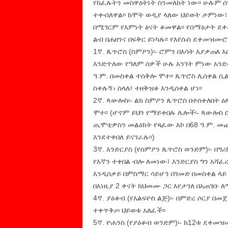
የከፈሉትን መስዋዕትነት ስንመለከት ነው፡፡ ሁሉም 
ተቀብለዋል፡፡ ከሞት ወዲያ ላለው ህይወት ታምነው
በሚገርም የእምነት ፅናት ቆመዋል፡፡ የሰማዕታት ደ
ልብ በሐዘንና በፍቅር ይነካሉ፡፡ የእየሱስ ደቀመዝሙ
1ኛ. ጴጥሮስ (ስምዖን)፡- ሮምን በእሳት እያቃጠለ 
እንድጥለው የዓለም ሰዎች ሁሉ አንገት ምነው አንድ
ዓ.ም. በመስቀል ተሰቅሎ ሞተ፡፡ ጴጥሮስ ሊሰቀል ሲ
ስቀሉኝ› ስላለ፤ ተዘቅዝቆ እንዲሰቀል ሆነ፡፡
2ኛ. ጳውሎስ፡- ልክ ስምዖን ጴጥሮስ በተሰቀለበት ዕለ
ሞተ፡፡ (ሆኖም ይህን የማይቀበሉ ሌሎች፡- ጳውሎስ
ጢሞቲዎስን መልዕክት የጻፈው እኮ በ68 ዓ.ም. መ
እንደተቀበለ ይናገራሉ፡፡)
3ኛ. እንድርያስ (የስምዖን ጴጥሮስ ወንድም)፡- በግ
የእኛን ተቀበል ብሎ ለመነው፤ እንድርያስ ግን አሻፈረ
እንዲሰቃይ በምስማር ሳይሆን በገመድ በመስቀል ላይ 
በእነዚያ 2 ቀናት ከህመሙ ጋር እየታገለ በአጠገቡ ለሚ
4ኛ. ያዕቆብ (የእልፍዮስ ልጅ)፡- በምድረ ሶርያ 
ተቀጥቅጦ ህይወቱ አለፈች፡፡
5ኛ. ዮሐንስ (የያዕቆብ ወንድም)፡- ከ12ቱ ደቀመ