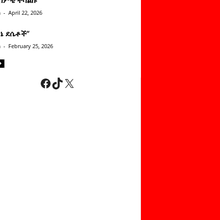
n
-
April 22, 2026
ነኔ ደሴቶች’’
n
-
February 25, 2026
Facebook
TikTok
X