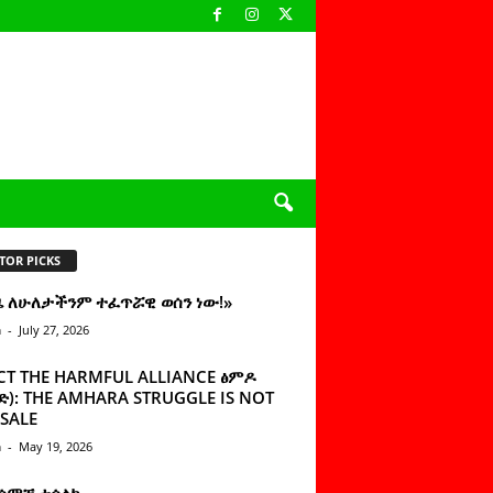
TOR PICKS
ዜ ለሁለታችንም ተፈጥሯዊ ወሰን ነው!»
n
-
July 27, 2026
CT THE HARMFUL ALLIANCE ፅምዶ
): THE AMHARA STRUGGLE IS NOT
SALE
n
-
May 19, 2026
 ሰምቼ ተሳልኩ