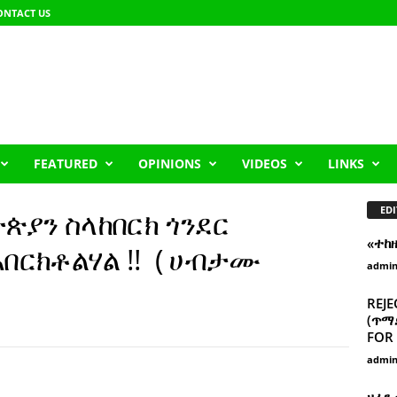
ONTACT US
FEATURED
OPINIONS
VIDEOS
LINKS
EDI
ጵያን ስላከበርክ ጎንደር
«ተከ
አበርክቶልሃል !! ( ሀብታሙ
admi
REJE
(ጥማድ
FOR 
admi
ዘፈን