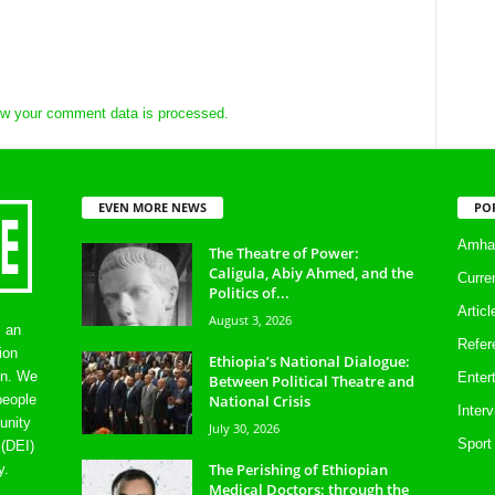
w your comment data is processed.
EVEN MORE NEWS
PO
Amhar
The Theatre of Power:
Caligula, Abiy Ahmed, and the
Curre
Politics of...
Artic
August 3, 2026
s an
Refer
ion
Ethiopia’s National Dialogue:
on. We
Enter
Between Political Theatre and
National Crisis
people
Inter
unity
July 30, 2026
Sport
 (DEI)
The Perishing of Ethiopian
y.
Medical Doctors: through the