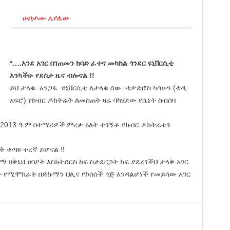
ሀብታሙ አያሌው
*….እንደ አገር በገጠመን ከባድ ፈተና መካከል ጎንደር ዩኒቨርሲቲ
እንካችሁ የደስታ ዜና ብሎናል !!
ይህ ታላቁ አንጋፋ ዩኒቨርሲቲ ለታላቁ ሰው ቴዎድሮስ ካሳሁን (ቴዲ
አፍሮ) የክብር ዶክትሬት ለመስጠት ዛሬ ባካሄደው የሴኔት ስብሰባ
2013 ዓ.ም በተማሪዎች ምረቃ ዕለት ተገኝቶ የክብር ዶክትሬቱን
 ቀጣዩ ተረኛ ይሆናል !!
 በቅኔህ ፀባዖት እስክትደርስ ከፍ ስታደርጋት ከፍ ያደረገችህ ታላቅ አገር
ት የሚሞክራት በድኩማን ህሊና የኮሰሰች ጎጅ እንዳልሆነች የመይሳው አገር