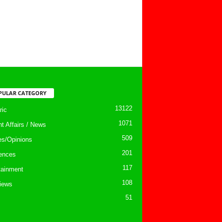
PULAR CATEGORY
13122
ic
1071
nt Affairs / News
509
les/Opinions
201
ences
117
tainment
108
views
51