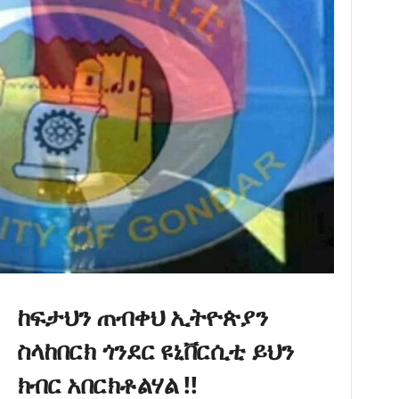
ከፍታህን ጠብቀህ ኢትዮጵያን
ስላከበርክ ጎንደር ዩኒቨርሲቲ ይህን
ክብር አበርክቶልሃል !!