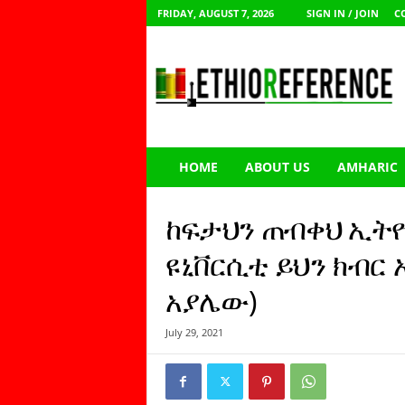
FRIDAY, AUGUST 7, 2026
SIGN IN / JOIN
C
E
t
h
i
o
R
e
HOME
ABOUT US
AMHARIC
f
e
r
ከፍታህን ጠብቀህ ኢትዮ
e
n
ዩኒቨርሲቲ ይህን ክብር 
c
አያሌው)
e
July 29, 2021