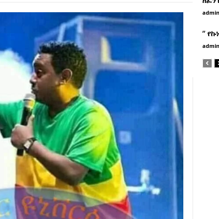
admi
” የኩ
admi