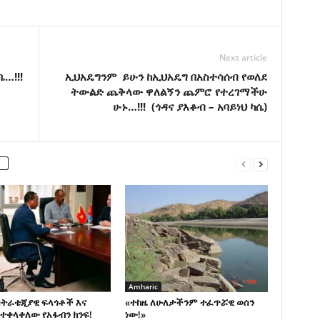
Next article
…!!!
ኢህአዴግንም ይሁን ከኢህአዴግ በአስተሳሰብ የወለደ
ትውልድ ጨቅላው ዋለልኝን ጨምሮ የተረገማችሁ
ሁኑ…!!! (ጎዳና ያእቆብ – አባይነህ ካሴ)
c
Amharic
ስትራቴጂያዊ ፍላጎቶች እና
«ተከዜ ለሁለታችንም ተፈጥሯዊ ወሰን
ተቀላቀለው የአፋብን ክንፍ!
ነው!»