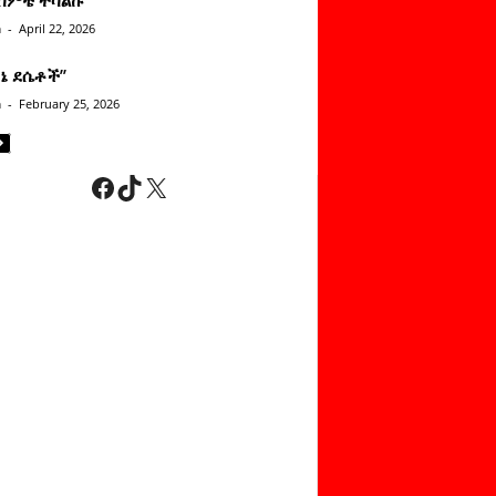
n
-
April 22, 2026
ነኔ ደሴቶች’’
n
-
February 25, 2026
Facebook
TikTok
X