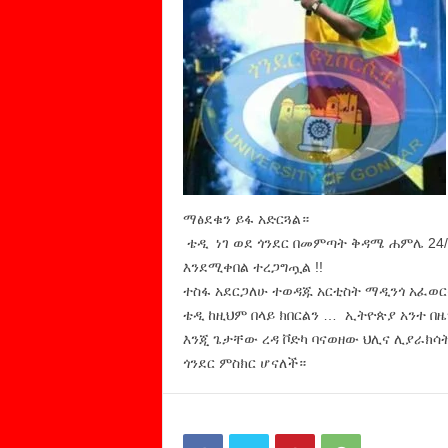
ማፅደቁን ይፋ አድርጓል።
ቴዲ ነገ ወደ ጎንደር በመምጣት ቅዳሜ ሐምሌ 24/
እንደሚቀበል ተረጋግጧል !!
ተስፋ አደርጋለሁ ተወዳጁ አርቲስት ማዲንጎ አፈወርቅ
ቴዲ ከዚህም በላይ ክበርልን … ኢትዮጵያ አንተ በዜማ
እንጂ ጌታቸው ረዳ ቮድካ ባናወዘው ህሊና ሊያራክሳ
ጎንደር ምስክር ሆናለች።