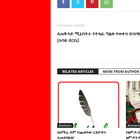
Previous article
ለጠቅላይ ሚኒስትሩ የተጻፈ ግልጽ የወቀሳ ደብዳቤ
(አሳዬ ደርቤ)
RELATED ARTICLES
MORE FROM AUTHOR
Amharic
Amhari
በዐማራ ደም የጨቀየው ርእዮትና
የፅምዶ 
አመለካከቱ!
ፅምዶን የ