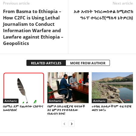
Previous article
Next article
From Basma to Ethiopia –
አቶ አብነት ገብረመስቀል ከሚድሮክ
How C2FC is Using Lethal
ግሩፕ ተባረሩ!!(ማለዳ ኔትዎርክ)
Journalism to Conduct
Information Warfare and
Lawfare against Ethiopia –
Geopolitics
RELATED ARTICLES
MORE FROM AUTHOR
Amharic
Amharic
Amharic
በዐማራ ደም የጨቀየው ርእዮትና
የፅምዶ ስትራቴጂያዊ ፍላጎቶች
«ተከዜ ለሁለታችንም ተፈጥሯዊ
አመለካከቱ!
እና ፅምዶን የተቀላቀለው
ወሰን ነው!»
የአፋብን ክንፍ!