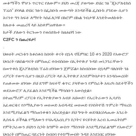
መቆማችን ሞሆኑ ጥርጥር የለውም። ይህን መረጃ ያወጣው ድህረ ገፅ “ጂኦፖለቲክስ
ፕሬስ” ይባላል ድህረ ገፁን በፌስቡክ መውጣት እንዳይችል ፌስቡክ ያገደው ሲሆን
እናንተ ግን ከፍቶ ለማየት ካስፈለጋቹ በክሮም በኩል ገብታቹ እንድትመለከቱት
ከጹሁፉ መጨረሻ ላይ አስቀምጠዋለው።
ከታች ያለውን ትርጉሙን የወሰድኩተ ከዘሐበሻ ነው
C2FC ን በጨረፍታ!
.
ህወሀት ጦርነቱን ከቆሰቆሰ ከሰባት ቀናት በኋላ ኖቬምበር 10 ቀን 2020 የአውሮፓ
ህብረት ባለስልጣናት በምስጢር ተሰብስበው በኢትዮጵያ ጉዳይ መነጋገራቸውን
በመጥቀስ ጂኦፖለቲክስ ፕሬስ ዘገባውን ጀምሯል፡፡ ከስብሰባው በኋላም ባለሰባት ገፅ
ሪፖርት የወጣ ሲሆን በዚህ ሪፖርት ላይ ኢትዮጵያ እንደምትበታተን እንዳሰመረበት
የጠቆመው ዘገባው ይህ ደግሞ ከፍተኛ ቁጥር ያላቸውን የምስራቅ አፍሪካ ስደተኞችን
ወደአውሮፓ ሊያፈልስ እንደሚችል ማሳሰቡን አውስቷል፡፡
በተጨማሪም ሪፓርቱ የኢትዮጵያውን አብይ አህመድ፣ የኤርትራውን ኢሳያስ
አፈወርቂና የሶማሊያውን መሀመድ አብዱላሂ መሀመድ የሶስትዮሽ ጥምረት ማፍረስ
እንደሚያስፈልግ ማስጠንቀቁን አስረድቷል፡፡ ይህ ግጭት ወደባህረሰላጤው አገራት
ሊስፋፋ ይችላል የሚለውን የሳኡዲአረቢያን ስጋትና ዩናይትድ አረብ ኤመሬትስም
የምትጋራውን ይህንን ስጋት ከግምት ውስጥ ማስገባት እንደሚያስፈልግም የአውሮፓ
ህብረት በምስጢር ባደረጉት ስብሰባ የተስማሙበት ጉዳይ እንደነበር ዘገባው