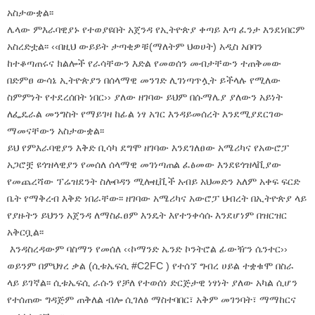
አስታውቋል፡፡
ሌላው ምእራባዊያኑ የተወያዩበት አጀንዳ የኢትዮጵያ ቀጣይ እጣ ፈንታ እንደነበርም
አስረድቷል፡፡ ‹‹በዚህ ውይይት ታጣቂዎቹ(ማለትም ህወሀት) አዲስ አበባን
ከተቆጣጠሩና ክልሎች የራሳቸውን እድል የመወሰን መብታቸውን ተጠቅመው
በድምፀ ውሳኔ ኢትዮጵያን በሰላማዊ መንገድ ሊገነጣጥሏት ይችላሉ የሚለው
ስምምነት የተደረሰበት ነበር›› ያለው ዘገባው ይህም በሱማሌያ ያለውን አይነት
ለፌዴራል መንግስት የማይገዛ ከፊል ነፃ አገር እንዳይመሰረት እንደሚያደርገው
ማመናቸውን አስታውቋል፡፡
ይህ የምእራባዊያን እቅድ ቢሳካ ደግሞ ዘገባው እንደገለፀው አሜሪካና የአውሮፓ
አጋሮቿ ዩጎዝላዊያን የመሰለ ሰላማዊ መገነጣጠል ፈፅመው እንደዩጎዝላቪያው
የመጨረሻው ፕሬዝደንት ስሎቦዳን ሚሎዚቪች አብይ አህመድን አለም አቀፍ ፍርድ
ቤት የማቅረብ እቅድ ነበራቸው፡፡ ዘገባው አሜሪካና አውሮፓ ህብረት በኢትዮጵያ ላይ
የያዙትን ይህንን አጀንዳ ለማስፈፀም እንዴት እየተንቀሳሱ እንደሆነም በዝርዝር
አቅርቧል፡፡
እንዳስረዳውም ባስማን የመሰለ ‹‹ኮማንድ ኤንድ ኮንትሮል ፊውዥን ሴንተር››
ወይንም በምህፃረ ቃል (ሲቱኤፍሲ #C2FC ) የተሰኘ ግብረ ሀይል ተቋቁሞ በስራ
ላይ ይገኛል፡፡ ሲቱኤፍሲ ራሱን የቻለ የተወሰነ ድርጅታዊ ነፃነት ያለው አካል ሲሆን
የተሰጠው ግዳጅም ጠቅለል ብሎ ሲገለፅ ማስተባበር፣ አቅም መገንባት፣ ማማከርና