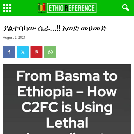
ያልተሳካው ሴራ…!! አወድ መሀመድ
August 2, 2021