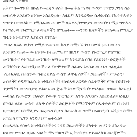
መሰለል ናቸው፡፡
አቅም በመገንባት በኩል የመረጃን ፍሰት በመጠቅል ማናቸውንም የፕሮፓጋንዳ ስራ
መስራት እንደሆነ ዘገባው አስረድቷል፡፡ ለዚህም እንዲረዳው ሲቱኤፍሲ የኢትዮጵያን
ግጭት በተመለከተ በሚሰራጩ ዘገባዎች ላይ የኢትዮጵያን መንግስት በሚያጣጥሉና
የትግራይና የኦሮሚያ ታጣቂዎችን በሚጠቅሙ መንገድ ዜናዎችን እየለወጠ የሚዲያ
ሽፋን እንዲያገኙ እያደረገ ይገኛል፡፡
ግብረ ሀይሉ ይህንን የሚያከናውነው ኬንያ ከሚገኙ ተባባሪዎቹ ጋር በመሆን
እንደሆነ የጠቆመው ዘገባው በተጨማሪም በኬንያ ውስጥ የኦሮሚያ የሽግግር
መንግስትና የትግራይ መንግስት ለማቋቋም እንዲቻል በግል የደህንነት ድርጅቶች
አማካኝነት ለአክቲቪስቶችና ለፕሮሞተሮች ስልጠና እየሰጠ መሆኑን ገልጿል፡፡
ሲቱኤፍሲ በተሰኘው ግብረ ሀይል ውስጥ ታዋቂ ሰዎች፣ ጋዜጠኞች፣ ምሁራን፣
ጠበቆች፣ የዲሞክራሲ አክቲቪስቶች፣ የሰብአዊ እርዳታ ሰራተኞች፣ የግል የደህንነት
ተቋማት፣ መንግስታዊ ያልሆኑ ድርጅቶች እንደሚገኙበት የገለፀው ዘገባው ከእነዚህ
መካከል የአውሮፓ የአፍሪካ የውጭ ፕሮግራም አንዱ እንደሆነ አስረድቷል፡፡ እነዚህ
በግብረ ሀይሉ ውስጥ ያሉት ሰዎችና ድርጅቶች የሚገኙትም በኢትዮጵያ፣ በኬንያ፣
በታንዛኒያ፣ በሶማሊያና በኡጋንዳ ሲሆን ከአፍሪካ ውጭም በአውሮፓ፣ ኦሺያና ሰሜን
አሜሪካ የሚገኙ እንደሆነም ጠቅሷል፡፡
ሲቱኤፍሲ የስለላ አክቲቪስቶችንና ገዳይ ጋዜጠኞችን ያካተተ መሆኑን ያስረዳው
ዘገባው የግብረ ሀይሉ አባላት ማናቸውንም ኢትዮጵያን የተመለከቱ መረጃዎችን