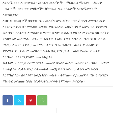
እንደሚሰስቡ አስታውቋል፡፡ እነዚህን መረጃዎች ከማህበራዊ ሚዲያ፣ ከህወሀት
ካድሬዎች፣ ከጦርነቱ ተጎጂዎችና ከትግራይ ዲያስፖራዎች እንደሚያገኙም
አመልክቷል፡፡
እነዚህን መረጃዎች ባሻቸው ጊዜ መረጃን ለማዛባትና ሀሰተኛ ዜናን ለማሰራጨት
እንደሚጠቀሙበት የገለፀው ዘገባው የሲቱኤፍሲ አባላት ዋነኛ አላማ የኢትዮጵያን
መንግስት ከስልጣን ለማስወገድ ማናቸውንም ኪሳራ ቢያከትለም የገዳይ ጋዜጠኝነት
ተግባር ላይ መሰማራት እንደሆነ አስታውቋል፡፡ በቅርቡ አዲስ ስታንዳርድ በተሰኘው
ሚዲያ ላይ የኢትዮጵያ መንግስት ቅጣት ጥሎ በነበረበት ወቅት ምእራባዊያን
ያደረጉት የተቃውሞ መረባረብ ሲቱኤፍሲ ምን ያህል ተፅእኖ የመፍጠር አቅም
እንዳለው እንደሚያሳይም አመልክቷል፡፡
ይህ አይነቱ ድርጊት ባስማ በሚል መጠሪያ በሶሪያ ውስጥ መከናወኑን ዘገባው ጨምሮ
አውስቷል፡፡ ሲቱኤፍሲን በተመለከተ መረጃዎችን እየተከታተልን ለማቅረብ
እንሞክራለን፡፡ በተለይም አዲስ አበባ ውስጥ ተቀምጠው በጋዜጠኝነት ሽፋን የአገርን
ሚስጥር እየሰለሉ ስላሉ የሲቱኤፍሲ አባላት የምንለው ይኖረናል።