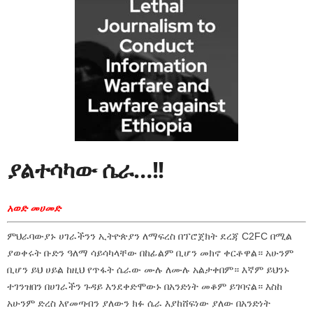
ያልተሳካው ሴራ…!!
አወድ መሀመድ
ምህራባውያኑ ሀገራችንን ኢትዮጵያን ለማፍረስ በፕሮጀክት ደረጃ C2FC በሚል
ያወቀሩት ቡድን ዓለማ ሳይሳካላቸው በከፊልም ቢሆን መክኖ ቀርቶዋል። አሁንም
ቢሆን ይህ ሀይል ከዚህ የጥፋት ሴራው ሙሉ ለሙሉ አልታቀበም። እኛም ይህንኑ
ተገንዝበን በሀገራችን ጉዳይ እንደቀድሞውኑ በአንድነት መቆም ይገባናል። እስከ
አሁንም ድረስ እየመጣብን ያለውን ክፉ ሴራ እያከሸፍነው ያለው በአንድነት