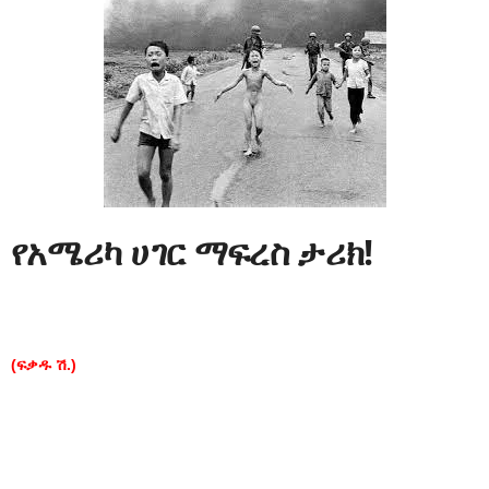
የአሜሪካ ሀገር ማፍረስ ታሪክ!
(ፍቃዱ ሽ.)