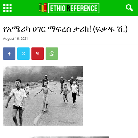
የአሜሪካ ሀገር ማፍረስ ታሪክ! (ፍቃዱ ሽ.)
August 16, 2021