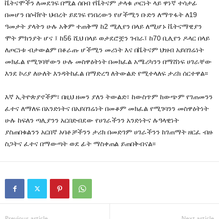
ቬትናሞችን ለመደገፍ በሚል ሰበብ የቬትናም ታላቁ ጦርነት ላይ ዋነኛ ተሳታፊ
በመሆን በሶቭየት ህብረት ይደገፍ የነበረውን የሆችሚን ቡድን ለማጥፋት ለ19
ዓመታት ያላትን ሁሉ አቅም ተጠቅማ ከ2 ሚሊየን በላይ ለሚሆኑ ቬትናማዊያን
ሞት ምክንያት ሆና ፤ ከ56 ሺህ በላይ ወታደሮቿን ገብራ፤ ከ70 ቢሊየን ዶላር በላይ
ለጦርነቱ ብታውልም በቆራጡ ሆችሚን መሪነት እና በቬትናም ህዝብ አይበገሬነት
መክፈል የሚገባቸውን ሁሉ መስዋዕትነት በመክፈል አሜሪካንን በማሸነፍ ሀገራቸው
እንደ ኮሪያ ለሁለት እንዳትከፈል በማድረግ ለትውልድ የሚተላለፍ ታሪክ ሰርተዋል፡፡
እኛ ኢትዮጵያኖችም፣ በዚህ ዘመን ያለን ትውልድ፣ ከውስጥም ከውጭም የገጠመንን
ፈተና ለማለፍ በአንድነትና በአይበገሬነት በመቆም መክፈል የሚገባንን መስዋዕትነት
ሁሉ ከፍለን ጣሊያንን አርበድብደው የሀገራችንን አንድነትና ሉዓላዊነት
ያስጠበቁልንን አርበኛ አባቶቻችንን ታሪክ በመድገም ሀገራችንን ከገጠማት ዘርፈ ብዙ
ስጋትና ፈተና በማውጣት ወደ ፊት ማስቀጠል ይጠበቅብናል፡፡
Previous article
Next article