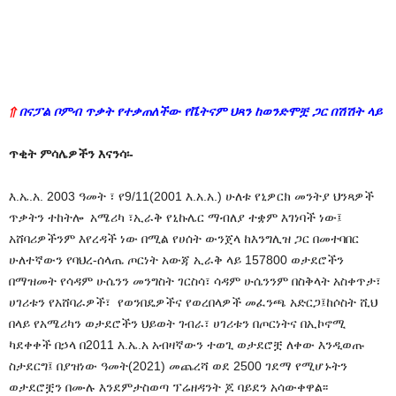
⇑
በናፓል ቦምብ ጥቃት የተቃጠለችው የቬትናም ህጻን ከወንድሞቿ ጋር በሽሽት ላይ
ጥቂት ምሳሌዎችን እናንሳ፡-
እ.ኤ.አ. 2003 ዓመት ፣ የ9/11(2001 እ.አ.አ.) ሁለቱ የኒዎርክ መንትያ ህንጻዎች
ጥቃትን ተከትሎ አሜሪካ ፣ኢራቅ የኒኩሌር ማብለያ ተቋም እገነባች ነው፤
አሸባሪዎችንም እየረዳች ነው በሚል የሀሰት ውንጀላ ከእንግሊዝ ጋር በመተባበር
ሁለተኛውን የባህረ-ሰላጤ ጦርነት አውጃ ኢራቅ ላይ 157800 ወታደሮችን
በማዝመት የሳዳም ሁሴንን መንግስት ገርስሳ፣ ሳዳም ሁሴንንም በስቅላት አስቀጥታ፣
ሀገሪቱን የአሸባራዎች፣ የወንበዴዎችና የወረበላዎች መፈንጫ አድርጋ፤ከሶስት ሺህ
በላይ የአሜሪካን ወታደሮችን ህይወት ገብራ፣ ሀገሪቱን በጦርነትና በኢኮኖሚ
ካደቀቀች በኃላ በ2011 እ.ኤ.አ አብዛኛውን ተወጊ ወታደሮቿ ለቀው እንዲወጡ
ስታደርግ፤ በያዝነው ዓመት(2021) መጨረሻ ወደ 2500 ገደማ የሚሆኑትን
ወታደሮቿን በሙሉ እንደምታስወጣ ፕሬዘዳንት ጆ ባይደን አሳውቀዋል፡፡