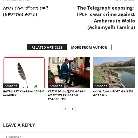
እየሆነ ያለው ምንድን ነው?
The Telegraph exposing:
(አቻምየለህ ታምሩ)
TPLF`s war crime against
Amharas in Wollo
(Achamyelh Tamiru)
RELATED ARTICLES
MORE FROM AUTHOR
Amharic
Amharic
Amharic
በዐማራ ደም የጨቀየው ርእዮትና
የፅምዶ ስትራቴጂያዊ ፍላጎቶች
«ተከዜ ለሁለታችንም ተፈጥሯዊ
አመለካከቱ!
እና ፅምዶን የተቀላቀለው
ወሰን ነው!»
የአፋብን ክንፍ!
LEAVE A REPLY