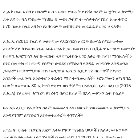
ኢራቅ በአሁኑ ሰዓት በሳዳም ሁሴን ዘመን የነበራት የተሻለ ሰላም እርቋት፣ ኢኮኖሚዋ
ደቆ እና የተሻለ የነበረው ማህበራዊ መስተጋብሯ ተመሰቃቅሎ፣የስራ አጡ ቁጥር
ከ70 በመቶ በላይ አሻቅቦ የአሸባሪዎች መሸሸጊያን መፈልፈያ ሀገር ሆናለች፡፡
እ.ኤ.አ. በ2011 የሊቢያ ሁለተኛው የእርስበርስ ጦርነት በመባል በሚታወቀው
ጦርነት ላይ ከተወሰኑ የኔቶ አባል ሀገራት ጋር በመተባበር በሲቪል ዋሩ ጣልቃ በመግባት
ከተዋጊ አይሮፕላን እና ከመርከብ ላይ የሚተኮሱ ሀገር አቋራጭ ክሩዝ ሚሳኤሎችን
በገፍ በመተኮስና ከፍተኛ የቦምብ ድብደባ በማድረግ የጋዳፊ መንግስት እንዲወገድ
ጋዳፊም በተቃዋሚዎቹ ተይዞ እዲገደል አድርጋ ሊቢያ የሽብርተኞችና የጦር
አበጋዞች መፈንጫ እንድትሆን ትልቁን ሚና ተጫውታለች፡፡ ኑሮአቸውን ለማሻሻል
በስደት ላይ የነበሩ 30 ኢትዮጵያዊያን ወገኞቻችን በአይሲሲ ቢለዋ በሊቢያ(2015
እ.ኤ.አ) የታረዱት አሜሪካ ሀገሪቱን በጦር ከፈታች በኋላ መሆኑን ልብ ይሏል፡፡
ዛሬ ላይ ሊቢያ የራቃትን ሰላም ለመመለስ እና በጦርነት የወደመውን ኢኮኖሚዋን
እንዲያገግም ለማድረግ እየተወተረተረች ትገኛለች፡፡
አሜሪካ፣ ሁለቱ የኒዎርክ አለም አቀፍ የገባያ ማዕከል ህጻዎች በአልቃይዳ አጥፍቶ
ጠፊዎች በተጠለፉ አይሮፕላኞች በ መስከረም 11/2001 እ.ኤ.አ. ዓመት ወደ