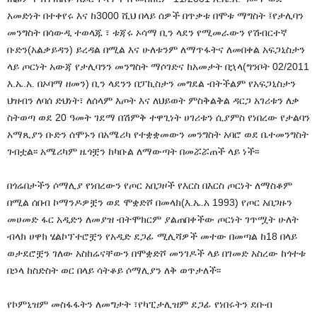
አመድነት በተቀየሩ እና ከ3000 ሺህ በላይ ሰዎች በጥቃቱ በሞቱ ማግስት ፤የታሊባን
መንግስት በሳውዲ ተወላጁ ፣ ቱጃሩ ኦሳማ ቢን ላደን የሚመራውን የሽብርተኛ
ቡድን(አልቃይዳን) ይረዳል በሚል እና ሁለቱንም ለማጥፋትና ለመበቀል አፍጋኒስታን
ላይ ጦርነት አውጃ የታሊባንን መንግስት ማሶገድና ከአመታት በኋላ(ግንቦት 02/2011
እ.ኤ.አ. በኦባማ ዘመን) ቢን ላደንን በፓኪስታን መግደል ብትችልም የአፍጋኒስታን
ህዝብን ለባሰ ድህነት፣ ለሰላም እጦት እና ለህይወት ምስቅልቅል ዳርጋ አገሪቱን ለቃ
ስትወጣ ወደ 20 ዓመት ገደማ በሽምቅ ተዋጊነት ሀገሪቱን ሲያምስ የነበረው የታልባን
አማጺያን ቡድን ሰሞኑን በአሜሪካ የተቋቋመውን መንግስት አባሮ ወደ ቤተመንግስት
ገብቷል፡፡ አሜሪካም ዜጎቿን ከካቡል ለማውጣት በመሯሯጠች ላይ ነች፡፡
በጎሬበታችን ሶማሊያ የነበረውን የጦር አበጋዞች የእርስ በእርስ ጦርነት ለማስቆም
በሚል ሰበብ ኮማንዶዎቿን ወደ ሞቋድሾ በመላክ(እ.ኤ.አ 1993) የጦር አበጋዙን
መሀመድ ፋር አዲድን ለመያዝ ብትሞክርም ያልጠበቀችው ጦርነት ገጥሟት ሁለት
ብላክ ሀዋክ ሄልኮፕተሮቿን የአዲድ ደጋፊ ሚሊሻዎች መተው በመጣል ከ18 በላይ
ወታደሮቿን ገለው አስከሬናቸውን በሞቋድሾ መንገዶች ላይ በገመድ አስረው ከጎተቱ
በኃላ ከስድስት ወር በላይ ሳትቆይ ሶማሊያን ለቅ ወጥታለች፡፡
የኮምኒዝም መስፋፋትን ለመግታት ፣የካፒታሊዝም ደጋፊ የነበሩትን ደቡብ