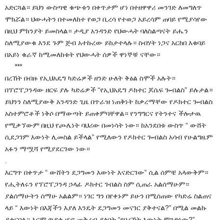
አድርጓል። ይህን ውስጣዊ ቁጭቱን በቀጥታም ሆነ በተዘዋዋሪ መንገድ ለመግለጥ
ሞክሯል። ህውሓትን በተመለከተ የወጋ ቢረሳ የተወጋ አይረሳም ጠባይ የሚያሳየው
በዚህ ምክንያት ይመስላል። ታዲያ አንዳንድ የህውሓት ባለስልጣናት ይሔን
ስለሚያውቁ እንደ ጉም ጅብ አተኩረው ይከታተላሉ። ስብሃት ነጋና አርከበ እቁባይ
በአይነ ቁራኛ ከሚመለከቱት የህውሓት ሰዎች ዋነኞቹ ናቸው።
***
በረኸት በብዙ የኢህአዴግ ካድሬዎች ዘንድ ሁለት ቅፅል ስሞች አሉት።
በፕሮፐጋንዳው ዘርፍ ያሉ ካድሬዎች “የኢህአዴግ ዶክተር ጆሴፍ ጐብልስ” ይሉታል።
ይህንን ስለሚያውቅ አንዳንድ ጊዜ በጥራዝ ነጠቅነት ከቃረማቸው የዶክተር ጐብልስ
አስተምሮቶች ነቅሶ በማውጣት ይጠቀምባቸዋል። የንግግርና የትንተና ችሎታዉ
የሚቃኘውም በዚህ የጮሌነት ባህሪው በመነሳት ነው። ከአንደበቱ ውስጥ “ ውሸት
ሲደጋገም እውነት ሊመስል ይችላል” የሚለውን የዶክተር ጐብልስ አሳብ የሁልግዜም
አፉን ማሟሻ የሚያደርገው ነው።
.
እርግጥ በቀጥታ “ ውሸትን ደጋግመን እውነት እናድርገው” ሲል ሰምቼ አላውቅም።
የሒትለሩን የፕሮፐጋንዳ ኃላፊ ዶክተር ገብልስ ስም ሲጠራ አልሰማሁም።
ያልሰማሁትን ሰማሁ አልልም። ነገር ግን በየቀኑም ይሁን በሚሰጠው የካድሬ ስልጠና
ላይ “ እውነት በእጃችን እያለ እንዴት ደጋግመን መናገር ያቅተናል?” በሚል መልኩ
ያቀርባል። እናም ጥያቄ ሆኖ መቅረብ ያለበት “የበረኸት እውነት ምንድነው?”