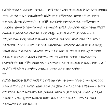
.
በረኸት ተወልዶ ያደገው በጐንደር ከተማ ነው። አባቱ ገብረህይወት እና እናቱ ወይዘሮ
ሓዳስ ይባላሉ። አቶ ገብረህይወት በእጅ ሙያ የሚተዳደሩ በመሆናቸው በድፍን
የጐንደር ሕዝብ ይታወቃሉ። የበረኸት ቤተሰቦች የትውልድ ሐረግ የሚመዘዘው
ከኤርትራ በመሆኑ በተወሰነ መልኩ የመጤነት ስሜት ይታይበት ነበር። በተጨማሪም
በወቅቱ የህብረተሰብ የእድገት ደረጃ የእጅ ሙያተኞች በማህበረሰቡ ውስጥ
የሚሰጣቸው ደረጃ ዝቅተኛ በመሆኑ በበረኸት ቤተሰቦች ዘንድ የበታችነት ስሜት
የተጋረደበት ነበር። ይህም ሆኖ አባቱ ገብረህይወት በጐንደር ሕዝብ ዘንድ ተወዳጅ
ነበሩ። ቆርቆሮ ሲያፈስ ተፈልገው የሚጠሩት እሳቸው ናቸው። የወራጅና ማገር
እንጨት መምረጥ ሲፈለግ የቅድሚያ ምርጫ እሳቸው ናቸው። በአናጢነትና
በግምበኝነት ብዙዎችን ያስከነዳሉ። ያለማጋነን አቶ ገብረህይወት ለጠራቸው ሁሉ “
አቤት” በማለት ቅን ታዛዥና አገልጋይ ሆነው ያለፉ ሰው ናቸው።
***
በረኸት ከልጅነቱ ጀምሮ ጓደኞቹን በማቄል የታወቀ ነው። ስሉጥ ነው። አንድ ነገር
አይቶ ለማብራራት ካየበት ሰአት እጥፍ ይፈጅበታል። ለአንደበት የሚጥሙ ወጐችን
በማምጣት አብሮ አደጐቹን አፍ ያስከፍት ነበር። በዚህ ምክንያት ውዳሴ ፈላጊነት
ከወጣትነቱ ጊዜ ጀምሮ አዳበረ። ይህም ሁሉን ነገር አውቃለሁ የማለት በሽታ
እንዲጠናወተው በር ከፈተ።
.