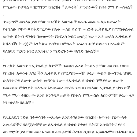
የሚለው ይሆናል። በርግጥም የበረኸት “ እውነት” ምንድነው? ይዘቱ ምን ይመስላል?
.
ተደጋግሞ መገለፅ ያለባቸው የበረኸት እውነቶች በራሱ መፅሀፍ ላይ በድፍረት
የተገለፁ ናቸው። የቅድሚያው በአቶ መለስ ቆራጥ መሪነት ኢትዬጲያ ከማሽቆልቆል
ወጥታ ሽቅብ ዳገቱን በመውጣት የአፍሪካ ነብር መሆኗ ነው። አቶ መለስ ኢትዬጲያ
ካሸለበችበት ረጅም እንቅልፍ ቀስቅሶ በምስራቅ አፍሪካ ብቻ ሳይሆን በአፍሪካም
ባለከባድ ሚዛን አገር እንድትሆን ማድረጉ ነው።አንድ በሉልኝ።
.
የበረከት እውነት የኢትዬጲያ ከተሞች በመለስ ራዕይ ትንሳኤያቸው መበሰሩ ነው።
የበረከት እውነት አገራችን ኢትዬጲያ በሚያስጐመዥ ሁኔታ ውስጥ በመገኘቷ ህዝቧ
ሁለንተናዊ ለውጥ ውስጥ መግባቱ ነው። የኢትዬጲያ ህዝብ በሚያየው ለውጥ
በመደሰቱ ምክንያት ፍላጐቱ እየጨመረ መሄዱ ነው። በመላው ኢትዬጲያ ህንፃዎች
ማታ ማታ ተዘርተው እንደ እንጉዳይ ጠዋት የበቀሉ የሚመስሉ አስጐምዥ ሁኔታ ላይ
ነን።ሁለት በሉልኝ።
.
የኢህአዴግ ገድል በተወሳበት መጽሐፉ እንደተገለፀው የበረከት እውነት የህውሓት
አመራሮችና ባለሟሎቻቸው ለኢትዬጲያ ህዝብ የተለየ ፍቅር፣ አክብሮትና የፀና
ወገናዊነት ያላቸው መሆኑ ነው። አመራሮቹ ሕዝብ ሲበደል አይወዱም። በሕዝብ ላይ