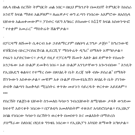
በሌላ በኩል በረኸት ትምህርት ጠል ነበር። በዚህ ምክንያት በመደበኛ ትምህርት ከአስራ
አንደኛ ክፍል ማለፍ አልቻለም። ለጨዋታና ወግ ፈጣን የነበረው አእምሮው ለአስኳላ
ህይወቱ አልጠቀመውም። ፓስተር ባደግ እግዜር ይስጠውና ከ11ኛ ክፍል አስወንጭፎ
“ የተቋም አመራር” ማስትሬት ሸልሞታል።
.
በፓርላማ ለሹመት ሲቀርብ አቶ ኃይለማርያም በለበጣ ፈገግታ ታጅቦ “ ከግሪንውቺ
ዩንቨርስቲ በኦርጋናይዜሽናል ሊደርሺፕ ማስትሬት ዲግሪ” በማለት አሞግሶታል።
የዛሬን አያድርገውና። ታዲያ የዚያ የፓርላማ ሹመት እለት ልዩ ድምቀት የሰጡት
አንጋፋው አቶ ቡልቻ ደመቅሳ ነበሩ። አቶ ቡልቻ አንገታቸውን አጐንብሰው “ እንዴት
የኢህአዴግ ቁልፍና የተማረ ሰው በጽህፈት ቤት ደረጃ ዝቅ ብሎ ይሰራል” በማለት
ሸንጐውን አስቀውታል። መቼም አቶ ቡልቻ የኮሙዩኒኬሽን ጽህፈት ቤት ያነገው
ድብቅ ስልጣን ከጠቅላይ ሚኒስትሩ ቀጥሎ መሆኑን ሳይረዱት ቀርተው አይደለም።
***
የበረኸት የልጅነቱ ህይወት ስንመለስ ካሳሁን ገብረህይወት ለሚባለው ታላቅ ወንድሙ
ከፍተኛ አድናቆት ነበረው። በፓለቲካ አመለካከትም ተጽእኖ አሳድሮበታል። የኢህአፓ
አባል የነበረው ካሳሁን በረኸትን ወረቀት በመበተን እና መልእክት በማድረስ
ያሰማራው ስለነበር በሂደቱ ግንዛቤ ነበረው። የኢህአፓን አካሄድ ለማወቅ አግዞታል።
.