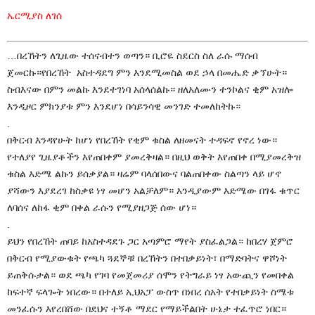
ኤርሚያስ ለገሰ
…በረኸትን ለጊዜው ተሰናብተን ወጣን። ቢሮዬ ስደርስ ስለ ራሱ ማሰብ
ጀመርኩ።የበረኸት አስተዳደግ ምን እንደሚመስል ወደ ኃላ በመሔድ ቃኘሁት።
ስብእናው በምን መልኩ እንደተገነባ አሰላሰልኩ። ዘለአለሙን ተንኮልና ቂም አዝሎ
እንዲዞር ምክንያቱ ምን እንደሆነ በሳይንሳዊ መንገድ ተመለከትኩ።
.
በቅርብ እንዳየሁት ከሆነ የበረኸት የቂም ቁስል ለዘመናት ተዳፍኖ የኖረ ነው።
የተለያየ ጊዜያቶችን እየጠበቀም ያመረቅዛል። በዚህ ወቅት እየጠበቀ በሚያመረቅዝ
ቁስል እድሜ ልኩን ይሰቃያል። ዛሬም ባላሰበውና ባልጠበቀው ስልጣን ላይ ሆኖ
ያሻውን እያደረገ ከስቃዩ ነፃ መሆን አልቻለም። እንዲያውም እድሜው በገፋ ቁጥር
ለባሰና ለከፋ ቂም በቀል ራሱን የሚያዘጋጅ ሰው ሆነ።
.
ይህን የበረኸት ጠባይ ከአስተዳደጉ ጋር አጣምሮ ማየት ያስፈልጋል። ከበረሃ ጀምሮ
በቅርብ የሚያውቁት የጫካ ጓደኞቹ በረኸትን በተበቃይነት፣ በማድባትና ዋሾነት
ይጠቅሱታል። ወደ ጫካ የገባ የመጀመሪያ ሰሞን የትግራይ ነፃ አውጪን የመበቀል
ከፍተኛ ፍላጐት ነበረው። በተለይ ኢህአፓ ውስጥ በነበረ ሰአት የተበቃይነት ስሜቱ
መንፈሱን እየረበሸው በደህና ተኝቶ ማደር የማይችልበት ሁኔታ ተፈጥሮ ነበር።