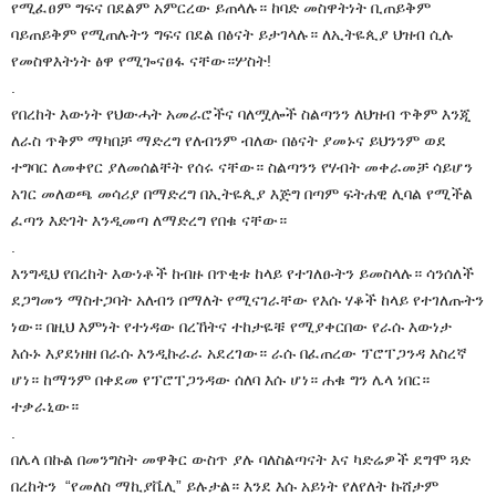
የሚፈፀም ግፍና በደልም አምርረው ይጠላሉ። ከባድ መስዋትነት ቢጠይቅም
ባይጠይቅም የሚጠሉትን ግፍና በደል በፅናት ይታገላሉ። ለኢትዬጲያ ህዝብ ሲሉ
የመስዋእትነት ፅዋ የሚጐናፀፋ ናቸው።ሦስት!
.
የበረከት እውነት የህውሓት አመራሮችና ባለሟሎች ስልጣንን ለህዝብ ጥቅም እንጂ
ለራስ ጥቅም ማካበቻ ማድረግ የለብንም ብለው በፅናት ያመኑና ይህንንም ወደ
ተግባር ለመቀየር ያለመሰልቸት የሰሩ ናቸው። ስልጣንን የሃብት መቀራመቻ ሳይሆን
አገር መለወጫ መሳሪያ በማድረግ በኢትዬጲያ እጅግ በጣም ፍትሐዊ ሊባል የሚችል
ፈጣን እድገት እንዲመጣ ለማድረግ የበቁ ናቸው።
.
እንግዲህ የበረከት እውነቶች ከብዙ በጥቂቱ ከላይ የተገለፁትን ይመስላሉ። ሳንሰለች
ደጋግመን ማስተጋባት አለብን በማለት የሚናገራቸው የእሱ ሃቆች ከላይ የተገለጡትን
ነው። በዚህ እምነት የተነዳው በረኸትና ተከታዬቹ የሚያቀርበው የራሱ እውነታ
እሱኑ እያደነዘዘ በራሱ እንዲኩራራ አደረገው። ራሱ በፈጠረው ፕሮፐጋንዳ እስረኛ
ሆነ። ከማንም በቀደመ የፕሮፐጋንዳው ሰለባ እሱ ሆነ። ሐቁ ግን ሌላ ነበር።
ተቃራኒው።
.
በሌላ በኩል በመንግስት መዋቅር ውስጥ ያሉ ባለስልጣናት እና ካድሬዎች ደግሞ ጓድ
በረከትን “የመለስ ማኪያቬሊ” ይሉታል። እንደ እሱ አይነት የለየለት ኩሸታም