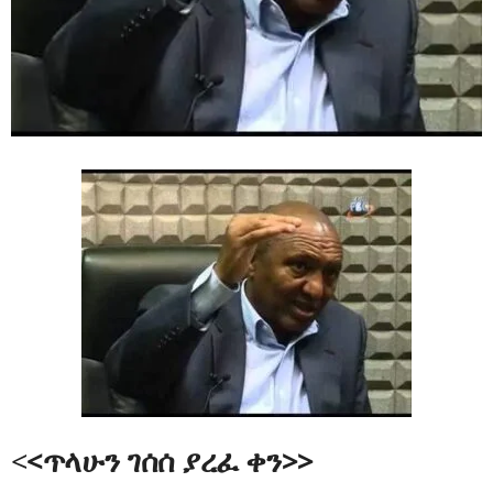
<
<ጥላሁን ገሰሰ ያረፈ ቀን>>