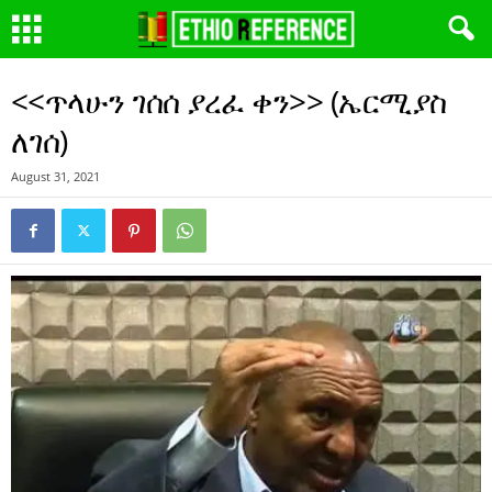
<<ጥላሁን ገሰሰ ያረፈ ቀን>> (ኤርሚያስ
ለገሰ)
August 31, 2021