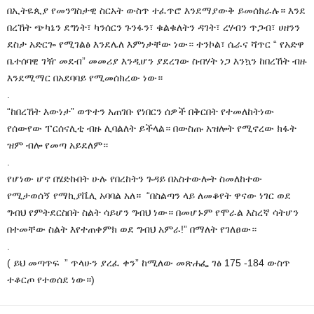
በኢትዬጲያ የመንግስታዊ ስርአት ውስጥ ተፈጥሮ እንደማያውቅ ይመሰክራሉ። እንደ
በረኸት ጭካኔን ደግነት፣ ካንሰርን ጉንፋን፣ ቁልቁለትን ዳገት፣ ረሃብን ጥጋብ፣ ሀዘንን
ደስታ አድርጐ የሚገልፅ እንደሌለ እምነታቸው ነው። ተንኮል፣ ሴራና ሻጥር “ የአድዋ
ቤተሰባዊ ገዥ መደብ” መመሪያ እንዲሆን ያደረገው ስብሃት ነጋ እንኳን ከበረኸት ብዙ
እንደሚማር በአደባባይ የሚመሰክረው ነው።
.
“ከበረኸት እውነታ” ወጥተን አጠገቡ የነበርን ሰዎች በቅርበት የተመለከትነው
የሰውየው ፐርሰናሊቲ ብዙ ሊባልለት ይችላል። በውስጡ አዝሎት የሚኖረው ክፋት
ዝም ብሎ የመጣ አይደለም።
.
የሆነው ሆኖ በሄድኩበት ሁሉ የበረከትን ጉዳይ በአስተውሎት ስመለከተው
የሚታወሰኝ የማኪያቬሊ አባባል አለ። “በስልጣን ላይ ለመቆየት ዋናው ነገር ወደ
ግብህ የምትደርስበት ስልት ሳይሆን ግብህ ነው። በመሆኑም የሞራል እስረኛ ሳትሆን
በተመቸው ስልት እየተጠቀምክ ወደ ግብህ አምራ!” በማለት የገለፀው።
.
( ይህ መጣጥፍ ” ጥላሁን ያረፈ ቀን” ከሚለው መጽሐፌ ገፅ 175 -184 ውስጥ
ተቆርጦ የተወሰደ ነው።)