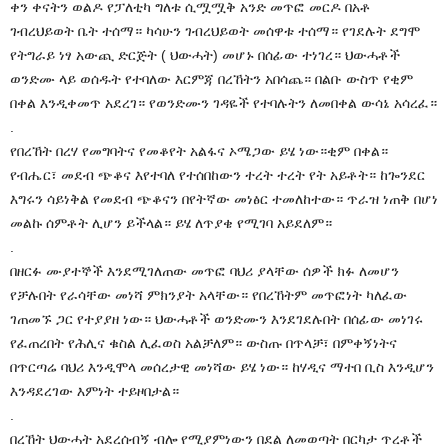
ቀን ቀናትን ወልዶ የፓለቲካ ግለቱ ሲሟሟቅ አንድ መጥፎ መርዶ በአቶ
ገብረህይወት ቤት ተሰማ። ካሳሁን ገብረህይወት መሰዋቱ ተሰማ። የገደሉት ደግሞ
የትግራይ ነፃ አውጪ ድርጅት ( ህውሓት) መሆኑ በሰፊው ተነገረ። ህውሓቶች
ወንድሙ ላይ ወሰዱት የተባለው እርምጃ በረኸትን አበሳጨ። በልቡ ውስጥ የቂም
በቀል እንዲቀመጥ አደረገ። የወንድሙን ገዳዬች የተባሉትን ለመበቀል ውሳኔ አሳረፈ።
.
የበረኸት በረሃ የመግባትና የመቆየት አልፋና ኦሜጋው ይሄ ነው።ቂም በቀል።
የብሔር፣ መደብ ጭቆና እየተባለ የተሰበከውን ተረት ተረት የት አይቶት። ከጐንደር
እግሩን ሳይነቅል የመደብ ጭቆናን በየትኛው መነፅር ተመለከተው። ጥራዝ ነጠቅ በሆነ
መልኩ ሰምቶት ሊሆን ይችላል። ይሄ ለጥያቄ የሚገባ አይደለም።
.
በዘርፉ ሙያተኞች እንደሚገለጠው መጥፎ ባህሪ ያላቸው ሰዎች ክፉ ለመሆን
የቻሉበት የራሳቸው መነሻ ምክንያት አላቸው። የበረኸትም መጥፎነት ካለፈው
ገጠመኙ ጋር የተያያዘ ነው። ህውሓቶች ወንድሙን እንደገደሉበት በሰፊው መነገሩ
የፈጠረበት የሕሊና ቁስል ሊፈወስ አልቻለም። ውስጡ በጥላቻ፣ በምቀኝነትና
በጥርጣሬ ባህሪ እንዲሞላ መሰረታዊ መነሻው ይሄ ነው። ከሃዲና ማተበ ቢስ እንዲሆን
እንዳደረገው እምነት ተይዞበታል።
.
በረኸት ህውሓት አደረሰብኝ ብሎ የሚያምነውን በደል ለመወጣት በርካታ ጥረቶች