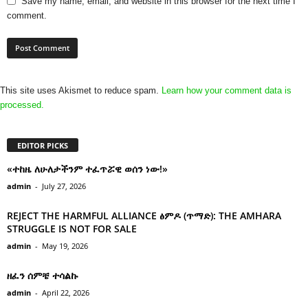
Save my name, email, and website in this browser for the next time I
comment.
This site uses Akismet to reduce spam.
Learn how your comment data is
processed.
EDITOR PICKS
«ተከዜ ለሁለታችንም ተፈጥሯዊ ወሰን ነው!»
admin
-
July 27, 2026
REJECT THE HARMFUL ALLIANCE ፅምዶ (ጥማድ): THE AMHARA
STRUGGLE IS NOT FOR SALE
admin
-
May 19, 2026
ዘፈን ሰምቼ ተሳልኩ
admin
-
April 22, 2026