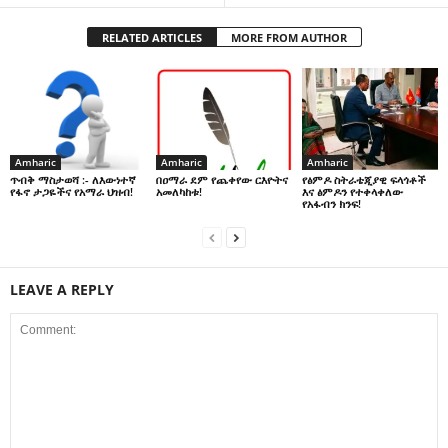
RELATED ARTICLES
MORE FROM AUTHOR
Amharic
Amharic
Amharic
በዐማራ ደም የጨቀየው ርእዮትና
የፅምዶ ስትራቴጂያዊ ፍላጎቶች
ጥብቅ ማስታወሻ :- ለእውነተኛ
አመለካከቱ!
እና ፅምዶን የተቀላቀለው
የፋኖ ታጋዬችና የአማራ ህዝብ!
የአፋብን ክንፍ!
LEAVE A REPLY