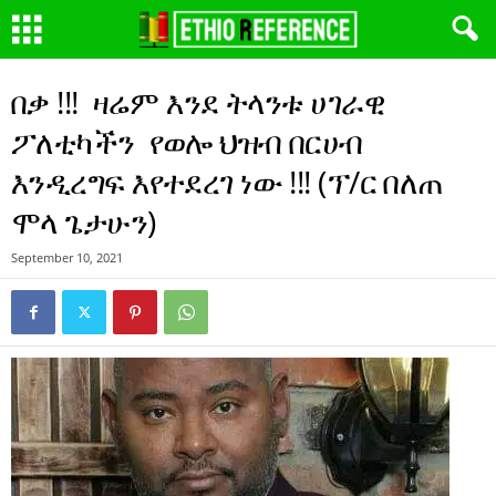
በቃ !!! ዛሬም እንደ ትላንቱ ሀገራዊ
ፖለቲካችን የወሎ ህዝብ በርሀብ
እንዲረግፍ እየተደረገ ነው !!! (ፕ/ር በለጠ
ሞላ ጌታሁን)
September 10, 2021