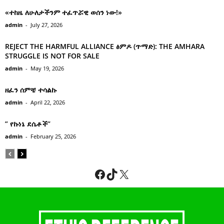
«ተከዜ ለሁለታችንም ተፈጥሯዊ ወሰን ነው!»
admin
-
July 27, 2026
REJECT THE HARMFUL ALLIANCE ፅምዶ (ጥማድ): THE AMHARA
STRUGGLE IS NOT FOR SALE
admin
-
May 19, 2026
ዘፈን ሰምቼ ተሳልኩ
admin
-
April 22, 2026
” የኩነኔ ደሴቶች’’
admin
-
February 25, 2026
Facebook
TikTok
X