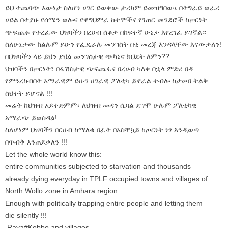
ይህ ተጨባጭ እውነታ ስለሆነ ሀገር ይወቀው ታሪክም ይመዝግበው፤ በትግራይ ወራሪ
ሀይል በተያዙ የሰሜን ወሎና የዋግህምራ ከተሞችና የገጠር መንደሮች ከጦርነት
ጭፍጨፉ የተረፈው ህዝባችን በረሀብ ሰቆቃ በከፍተኛ ሁኔታ እየረገፈ ይገኛል።
ስለሁኔታው ክልሉም ይሁን የፌዴራሉ መንግስት በቂ መረጃ እንዳላቸው እናውቃለን!
በህዝባችን ላይ ይህን ያህል መንግስታዊ ጭካኔና ክህደት ለምን??
ህዝባችን በጦርነት፣ በፋሽስታዊ ጭፍጨፋና በረሀብ ካለቀ በኋላ ምድረ በዳ
የምንረከብበት አማራዊም ይሁን ሀገራዊ ፖለቲካ ይኖራል ተብሎ ከታሠበ ትልቅ
ስህተት ይሆናል !!!
መሬት ከህዝብ አይቀድምም፣ ለህዝብ መዳን ሲባል ደግሞ ሁሉም ፖለቲካዊ
አማራጭ ይወሰዳል!
ስለሆነም ህዝባችን በርሀብ ከማለቁ በፊት በአስቸኳይ ከጦርነት ነፃ እንዲወጣ
በጥብቅ እንጠይቃለን !!!
Let the whole world know this:
entire communities subjected to starvation and thousands
already dying everyday in TPLF occupied towns and villages of
North Wollo zone in Amhara region.
Enough with politically trapping entire people and letting them
die silently !!!
Raya#Kobbo and villages