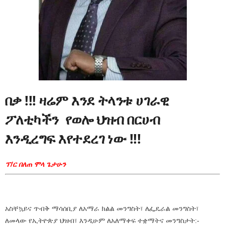
በቃ !!!
ዛሬም እንደ ትላንቱ ሀገራዊ
ፖለቲካችን የወሎ ህዝብ በርሀብ
እንዲረግፍ
እየተደረገ ነው !!!
ፕ/ር በለጠ ሞላ ጌታሁን
አስቸኳይና ጥብቅ ማሳሰቢያ ለአማራ ክልል መንግስት፣ ለፌዴራል መንግስት፣
ለመላው የኢትዮጵያ ህዝብ፣ እንዲሁም ለአለማቀፍ ተቋማትና መንግስታት:-