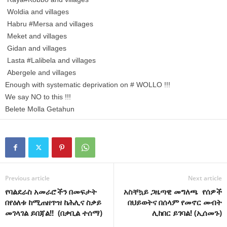
Woldia and villages
Habru #Mersa and villages
Meket and villages
Gidan and villages
Lasta #Lalibela and villages
Abergele and villages
Enough with systematic deprivation on # WOLLO !!!
We say NO to this !!!
Belete Molla Getahun
Previous article
Next article
የባልደራስ አመራሮችን በመፍታት
አስቸኳይ ጋዜጣዊ መግለጫ የሰዎች
በየዕለቱ ከሚጠዘጥዝ ከሕሊና ስቃይ
በህይወትና በሰላም የመኖር መብት
መገላገል ይበጃል!! (በቃቢል ተሰማ)
ሊከበር ይገባል! (ኢሰመጉ)