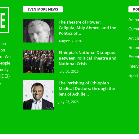
EVEN MORE NEWS
PO
Amhar
The Theatre of Power:
Caligula, Abiy Ahmed, and the
Curre
Politics of...
Artic
August 3, 2026
s an
Refer
ion
Ethiopia’s National Dialogue:
on. We
Enter
Between Political Theatre and
National Crisis
people
Inter
unity
July 30, 2026
Sport
 (DEI)
The Perishing of Ethiopian
y.
Medical Doctors: through the
lens of Achille...
July 28, 2026