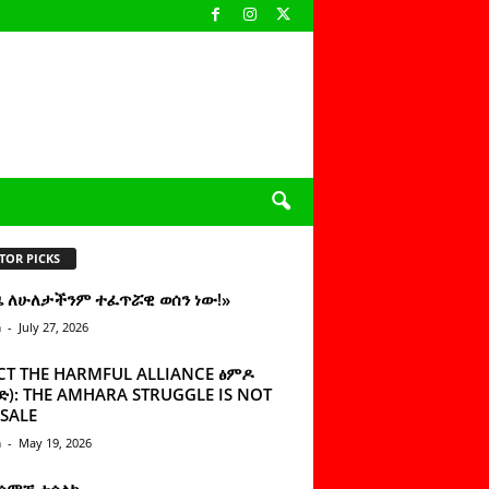
TOR PICKS
ዜ ለሁለታችንም ተፈጥሯዊ ወሰን ነው!»
n
-
July 27, 2026
CT THE HARMFUL ALLIANCE ፅምዶ
): THE AMHARA STRUGGLE IS NOT
SALE
n
-
May 19, 2026
 ሰምቼ ተሳልኩ