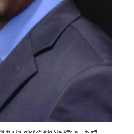
ኖቹ ግን ቢያንስ መሳሪያ አቅርቡልን እያሉ ይማጸናሉ … ግና ሰሚ