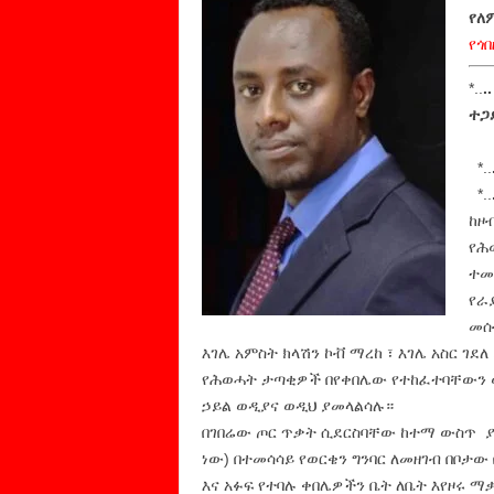
የለም
የጎ
*..
.
ተጋ
*..
*..
ከዞብ
የሕ
ተመ
የራ
መሰ
እገሌ አምስት ክላሽን ኮቭ ማረከ ፣ እገሌ አስር ገደለ
የሕወሓት ታጣቂዎች በየቀበሌው የተከፈተባቸውን ው
ኃይል ወዲያና ወዲህ ያመላልሳሉ።
በገበሬው ጦር ጥቃት ሲደርስባቸው ከተማ ውስጥ ያለ
ነው) በተመሳሳይ የወርቄን ግንባር ለመዘገብ በቦታ
እና አፉፍ የተባሉ ቀበሌዎችን ቤት ለቤት እየዞሩ 