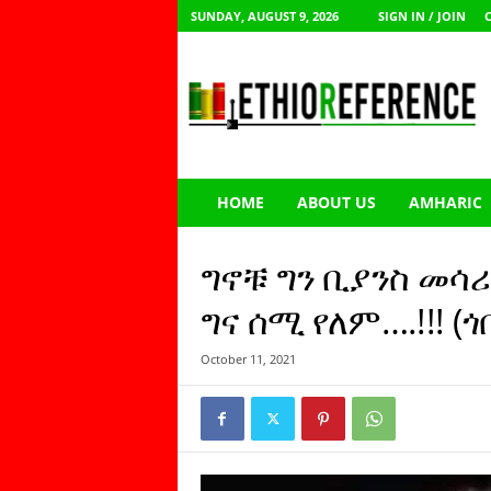
SUNDAY, AUGUST 9, 2026
SIGN IN / JOIN
E
t
h
i
o
R
e
HOME
ABOUT US
AMHARIC
f
e
r
ግኖቹ ግን ቢያንስ መሳ
e
n
ግና ሰሚ የለም….!!! (ጎ
c
e
October 11, 2021