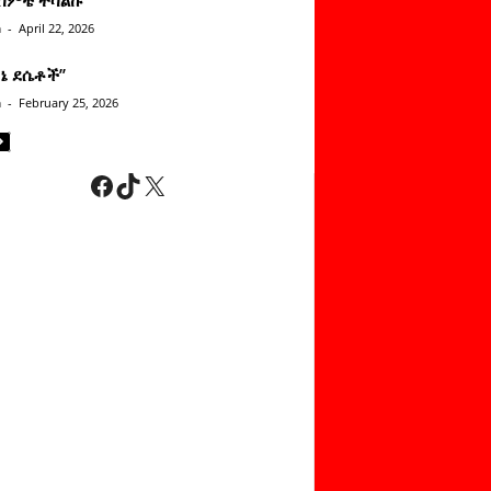
n
-
April 22, 2026
ነኔ ደሴቶች’’
n
-
February 25, 2026
Facebook
TikTok
X