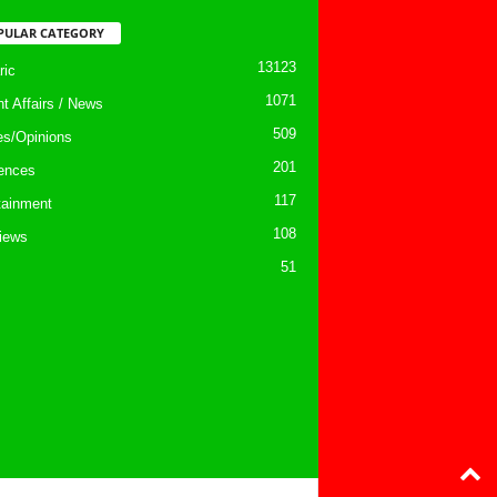
PULAR CATEGORY
13123
ic
1071
nt Affairs / News
509
les/Opinions
201
ences
117
tainment
108
views
51