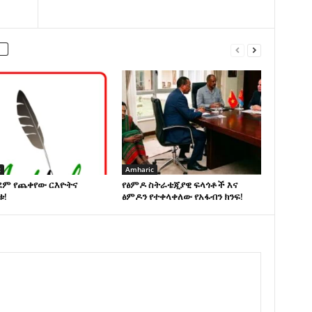
c
Amharic
ደም የጨቀየው ርእዮትና
የፅምዶ ስትራቴጂያዊ ፍላጎቶች እና
ቱ!
ፅምዶን የተቀላቀለው የአፋብን ክንፍ!