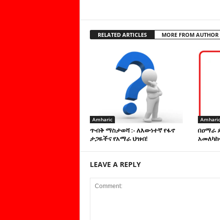
RELATED ARTICLES
MORE FROM AUTHOR
Amharic
Amhari
ጥብቅ ማስታወሻ :- ለእውነተኛ የፋኖ
በዐማራ 
ታጋዬችና የአማራ ህዝብ!
አመለካከ
LEAVE A REPLY