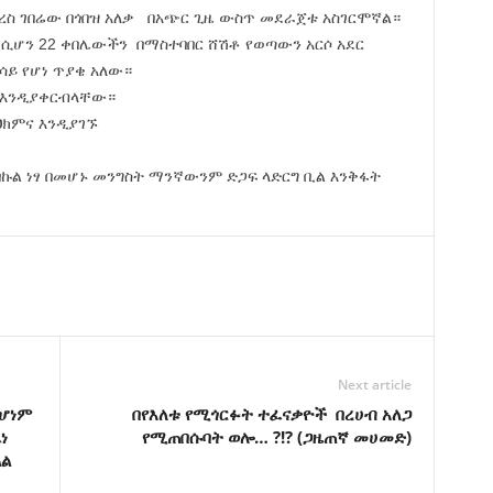
 ድረስ ገበሬው በጎበዝ አለቃ በአጭር ጊዜ ውስጥ መደራጀቱ አስገርሞኛል።
 ሲሆን 22 ቀበሌውችን በማስተባበር ሸሽቶ የወጣውን አርሶ አደር
ይ የሆነ ጥያቄ አለው።
ቅ እንዲያቀርብላቸው።
ህክምና እንዲያገኙ
 በኩል ነፃ በመሆኑ መንግስት ማንኛውንም ድጋፍ ላድርግ ቢል እንቅፋት
Next article
ልሆነም
በየእለቱ የሚጎርፉት ተፈናቃዮች በረሀብ አለጋ
ነ
የሚጠበሱባት ወሎ… ?!? (ጋዜጠኛ መሀመድ)
ልል