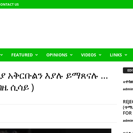
CONTACT US
FEATURED
OPINIONS
VIDEOS
LINKS
EDI
ሪያ አቅርቡልን እያሉ ይማጸናሉ …
«ተከ
በዜ ሲሳይ )
admi
REJE
(ጥማድ
FOR 
admi
ዘፈን