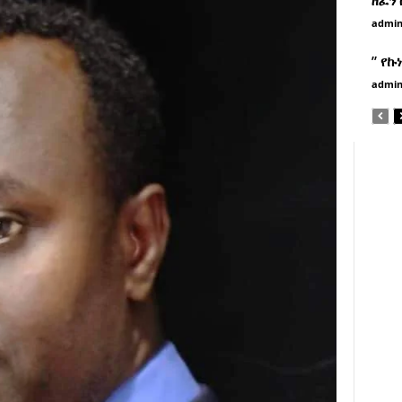
admi
” የኩ
admi