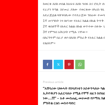
ከወርቄ እስከ ዞብል ከአፋፍ እስከ ጎብዬ እና ሮቢት
የራያን ትግል እየመራ ያለው የወርቄው በካሪስ ጎቤ
አደራጅቷል።በየቀበሌው የተደራጀው ገበሬው ተመሳሳ
1ኛ መንግስት ነፃ በሆነው የአፋር ክልል በኩል ትጥ
2ኛ ቁስለኞች በአፋር ክልል በኩል ወጥተው በቶሎ 
3ኛ የምግብ አቅርቦት የሚሉ ናቸው።
በእርግጥም በራያ ቆቦ በእስከ ምስራቅ የአፋር ክልል
የለበትም።
Previous article
“አሸባሪው ህወሓት የበላይነቴን አስቀጥላለሁ ካ
ኢትዮጵያን አፈርሳለሁ የሚል የሞኝ ዘፈን እየዘፈ
ነው….!!!” – አቶ ሙስጠፌ መሀመድ የሶማሌ ክ
ምክትል ርዕሰ መስተዳድር