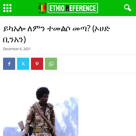
ይካአሎ ለምን ተመልሶ መጣ? (ኦሀድ
ቢንአን)
December 6, 2021