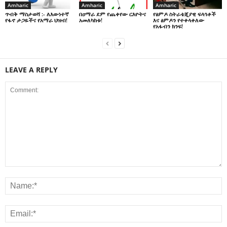
Amharic
Amharic
Amharic
በዐማራ ደም የጨቀየው ርእዮትና
የፅምዶ ስትራቴጂያዊ ፍላጎቶች
ጥብቅ ማስታወሻ :- ለእውነተኛ
አመለካከቱ!
እና ፅምዶን የተቀላቀለው
የፋኖ ታጋዬችና የአማራ ህዝብ!
የአፋብን ክንፍ!
LEAVE A REPLY