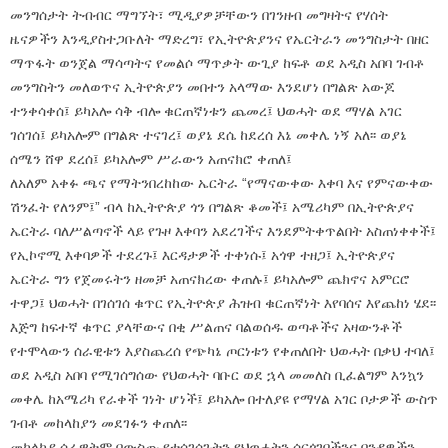
መንግሰታት ትብብር ማግኘት፣ ሚዲያዎቻቸውን በገንዘብ መግዛትና የሃሰት
ዜናዎችን እንዲያስተጋቡለት ማድረግ፣ የኢትዮጵያንና የኤርትራን መንግስታት በዘር
ማጥፋት ወንጀል ማሳጣትና የመልሶ ማጥቃት ውጊያ ከፍቶ ወደ አዲስ አበባ ገብቶ
መንግስትን መለወጥና ኢትዮጵያን መበተን አላማው እንደሆነ በግልጽ አውጆ
ተንቀሳቀሰ፤ ይካአሎ ሳቅ ብሎ ቁርጠኛነቱን ጨመረ፤ ህወሓት ወደ ማሃል አገር
ገሰገሰ፤ ይካአሎም በግልጽ ተናገረ፤ ወያኔ ደሴ ከደረሰ እኔ መቀሌ ነኝ አለ፡፡ ወያኔ
ሰሜን ሸዋ ደረሰ፤ ይካአሎም ሥራውን አጠናክሮ ቀጠለ፤
ለአለም አቀፉ ጫና የማትንበረከከው ኤርትራ “የማናውቀው እቀባ እና የምናውቀው
ሽንፈት የለንም፤” ብላ ከኢትዮጵያ ጎን በግልጽ ቆመች፤ አሜሪካም በኢትዮጵያና
ኤርትራ ባለሥልጣኖች ላይ የጉዞ እቀባን አደረገችና እንደምትቀጥልበት አስጠነቀቀች፤
የኢኮኖሚ እቀባዎች ተደረጉ፤ እርዳታዎች ተቀነሱ፤ አጎዋ ተዘጋ፤ ኢትዮጵያና
ኤርትራ ግን የጀመሩትን ዘመቻ አጠናክረው ቀጠሉ፤ ይካአሎም ጨክኖና አምርሮ
ተዋጋ፤ ህወሓት በገሰገሰ ቁጥር የኢትዮጵያ ሕዝብ ቁርጠኛነት እየባሰና እየጨከነ ሄደ፡፡
እጅግ ከፍተኛ ቁጥር ያላቸውና በቂ ሥልጠና ባልወሰዱ ወጣቶችና አዛውንቶች
የተሞላውን ሰራዊቱን እያስጨረሰ የጭካኔ ጦርነቱን የቀጠለበት ህወሓት በቃህ ተባለ፤
ወደ አዲስ አበባ የሚገሰግሰው የህወሓት ባቡር ወደ ኋላ መመለስ ቢፈልግም እንኳን
መቀሌ ከአሜሪካ የራቀች ገነት ሆነች፤ ይካአሎ በተለያዩ የማሃል አገር ቦታዎች ውስጥ
ገብቶ መከላከያን መደገፉን ቀጠለ፡፡
መከላከያ ሰራዊትም በውስጡ የተሰገሰጉትን የህወሓትን ሰርጎገቦችንና ባንዳዎችን