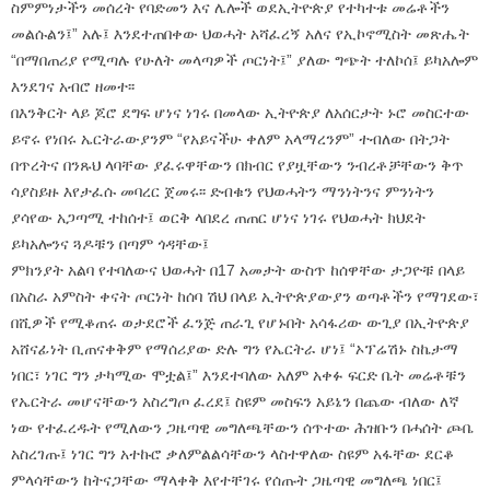
ስምምነታችን መሰረት የባድመን እና ሌሎች ወደኢትዮጵያ የተካተቱ መሬቶችን
መልሱልን፤” አሉ፤ እንደተጠበቀው ህወሓት አሻፈረኝ አለና የኢኮኖሚስት መጽሔት
“በማበጠሪያ የሚጣሉ የሁለት መላጣዎች ጦርነት፤” ያለው ግጭት ተለኮሰ፤ ይካአሎም
እንደገና አብሮ ዘመተ፡፡
በእንቅርት ላይ ጆሮ ደግፍ ሆነና ነገሩ በመላው ኢትዮጵያ ለአሰርታት ኑሮ መስርተው
ይኖሩ የነበሩ ኤርትራውያንም “የአይናችሁ ቀለም አላማረንም” ተብለው በትጋት
በጥረትና በንጹህ ላባቸው ያፈሩዋቸውን በክብር የያዟቸውን ንብረቶቻቸውን ቅጥ
ሳያስይዙ እየታፈሱ መባረር ጀመሩ፡፡ ድብቁን የህወሓትን ማንነትንና ምንነትን
ያሳየው አጋጣሚ ተከሰተ፤ ወርቅ ላበደረ ጠጠር ሆነና ነገሩ የህወሓት ክህደት
ይካአሎንና ጓዶቹን በጣም ጎዳቸው፤
ምክንያት አልባ የተባለውና ህወሓት በ17 አመታት ውስጥ ከሰዋቸው ታጋዮቹ በላይ
በአስራ አምስት ቀናት ጦርነት ከሰባ ሽህ በላይ ኢትዮጵያውያን ወጣቶችን የማገደው፣
በሺዎች የሚቆጠሩ ወታደሮች ፈንጅ ጠራጊ የሆኑበት አሳፋሪው ውጊያ በኢትዮጵያ
አሸናፊነት ቢጠናቀቅም የማሰሪያው ድሉ ግን የኤርትራ ሆነ፤ “ኦፕሬሽኑ ስኬታማ
ነበር፣ ነገር ግን ታካሚው ሞቷል፤” እንደተባለው አለም አቀፉ ፍርድ ቤት መሬቶቹን
የኤርትራ መሆናቸውን አስረግጦ ፈረደ፤ ስዩም መስፍን አይኔን በጨው ብለው ለኛ
ነው የተፈረዱት የሚለውን ጋዜጣዊ መግለጫቸውን ሰጥተው ሕዝቡን በሓሰት ጮቤ
አስረገጡ፤ ነገር ግን አተኩሮ ቃለምልልሳቸውን ላስተዋለው ስዩም አፋቸው ደርቆ
ምላሳቸውን ከትናጋቸው ማላቀቅ እየተቸገሩ የሰጡት ጋዜጣዊ መግለጫ ነበር፤