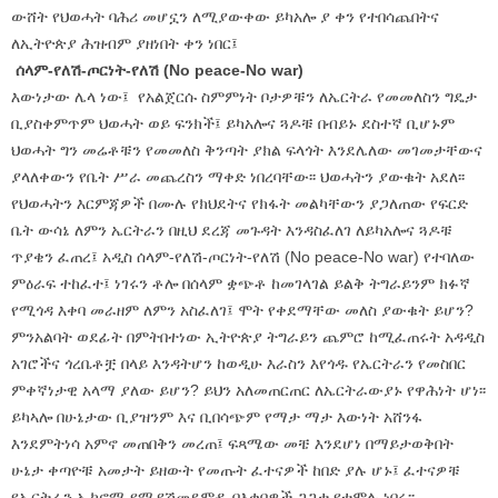
ውሸት የህወሓት ባሕሪ መሆኗን ለሚያውቀው ይካአሎ ያ ቀን የተበሳጨበትና
ለኢትዮጵያ ሕዝብም ያዘነበት ቀን ነበር፤
ሰላም-የለሽ-ጦርነት-የለሽ (No peace-No war)
እውነታው ሌላ ነው፤ የአልጀርሱ ስምምነት ቦታዎቹን ለኤርትራ የመመለስን ግዴታ
ቢያስቀምጥም ህወሓት ወይ ፍንክች፤ ይካአሎና ጓዶቹ በብይኑ ደስተኛ ቢሆኑም
ህወሓት ግን መሬቶቹን የመመለስ ቅንጣት ያክል ፍላጎት እንደሌለው መገመታቸውና
ያላለቀውን የቤት ሥራ መጨረስን ማቀድ ነበረባቸው፡፡ ህወሓትን ያውቁት አደለ፡፡
የህወሓትን እርምጃዎች በሙሉ የክህደትና የክፋት መልካቸውን ያጋለጠው የፍርድ
ቤት ውሳኔ ለምን ኤርትራን በዚህ ደረጃ መጉዳት እንዳስፈለገ ለይካአሎና ጓዶቹ
ጥያቄን ፈጠረ፤ አዲስ ሰላም-የለሽ-ጦርነት-የለሽ (No peace-No war) የተባለው
ምዕራፍ ተከፈተ፤ ነገሩን ቶሎ በሰላም ቋጭቶ ከመገላገል ይልቅ ትግራይንም ክፉኛ
የሚጎዳ እቀባ መራዘም ለምን አስፈለገ፤ ሞት የቀደማቸው መለስ ያውቁት ይሆን?
ምንአልባት ወደፊት በምትበተነው ኢትዮጵያ ትግራይን ጨምሮ ከሚፈጠሩት አዳዲስ
አገሮችና ጎረቤቶቿ በላይ እንዳትሆን ከወዲሁ እራስን እየጎዱ የኤርትራን የመስበር
ምቀኛነታዊ አላማ ያለው ይሆን? ይህን አለመጠርጠር ለኤርትራውያኑ የዋሕነት ሆነ፡፡
ይካኣሎ በሁኔታው ቢያዝንም እና ቢበሳጭም የማታ ማታ እውነት አሸንፋ
እንደምትነሳ አምኖ መጠበቅን መረጠ፤ ፍጻሜው መቼ እንደሆነ በማይታወቅበት
ሁኔታ ቀጣዮቹ አመታት ይዘውት የመጡት ፈተናዎች ከበድ ያሉ ሆኑ፤ ፈተናዎቹ
የኤርትራን ኢኮኖሚ የሚያሽመደምዱ በእቀባዎች ጋጋታ የተሞሉ ነበሩ፡፡