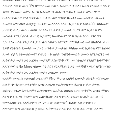
አጽድቶ ስውር መረቦችን በጣጥሶ ዘመቻውን አጠናክሮ ቀጠለ፤ አዲስ የአመራር ስሌት
ይዘው የመጡት ጠ/ሚ አብይ አሕመድ የህወሓትን ግብአተ መሬት ለማረጋገጥ
ቤተሰባቸውንና ሥልጣናቸውን ትተው ወደ ግንባር ዘመቱ፤ አመራራቸው ውጤት
አመጣ፤ አሜሪካና ወዳጆቿ የአቋም መለሳለስ አሳዩ፤ ኢትዮጵያ አሸነፈች፤ ይካአሎም
ታሪካዊ ውለታውን ተወጣ፤ ይካአሎ የኢትዮጵያ ጠላት ቢሆን ኖሮ ኢትዮጵያን
መጉዳት የሚችልበት ታሪካዊ አጋጣሚ ከመቼውም በላይ በፊቱ ነበረ፤ ነገር ግን
የይካአሎ ጠላት የኢትዮጵያ ሕዝብ ሳይሆን ለምንም የማይታመነውና በክህደት ታሪክ
ገጾቹ የነተቡት ህወሓት መሆኑን ጠንቅቆ ያውቃል፤ ይካአሎ ወደ ኢትዮጵያም ከሰላሳ
አመት በኋላ የተመለሰውም የዚህን ክፉ ጠላት ግብዓተ-መሬት እውን ለማድረግ ነው፤
ኢትዮጵያውያን እና ኤርትራውያንም ደስተኞች ናቸው፡፡ በተለያዩ የአለም ከተሞችና
አደባባዮች #No More ብለው ጎን ለጎን የነአሜሪካን እና ወዳጆቿን ጫና ለማስወገድ
ኢትዮጵያውያን እና ኤርትራውያን አብረው ቆሙ፡፡
የአለም መንፈስ ተለወጠ፤ አፍሪካም #No More አለች፤ ህወሓት ለክፋት የጀመረው
ዘመቻ ተገልብጦ ጠላቶቹን አንድ አድርጎ፣ የኢትዮጵያን ሕዝብ የበለጠ ለሃገሩ
ጨክኖና ቆርጦ እንዲቆም፣ ኢትዮጵያና ኤርትራ ለበለጠ የጋራ ጥቅምና አብሮ ማደግ
እንዲተባበሩ ግኑኙነታቸውን አጠናክረው እንዲቀጥሉ ያደረገ ውጤት ይዞ መጣ፤
የምዕራባውያኑ አለኝታዎቹም “ሥራው ያውጣው” ብለው እጆቻቸውንና
እግሮቻቸውን መሰብሰብ ጀመሩ፤ ኢትዮጵያና ኤርትራ አንድ ላይ ሆነው አለምን