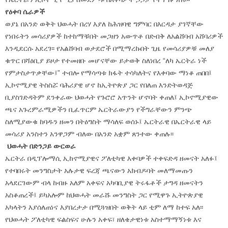
የዕቀባ ሴራዎች
ወያኔ በአንድ ወቅት ህወሓት በረሃ እያለ ከሕዝባዊ ግምባር በእርዳታ ያገኛቸው
የነበሩትን መሳሪያዎች ከተከማቹበት መጋዘን አውጥቶ በድብቅ ለአልሸባብ አሸባሪዎች
እንዲደርሱ አደረገ፡፡ የአልሸባብ ወታደሮች በሚማረኩበት ጊዜ የመሳሪያዎቹ መለያ
ቁጥር በሻዕቢያ ይዞታ የተመዘቡ መሆናቸው ይታወቅ ስለነበረ “ለካ ኤርትራ ነች
የምታስታጥቃቸው፤” ተብሎ የማሳጣቱ ክፋት ተሳካለትና የእቀባው ማነቆ ጠበበ፤
ኢኮኖሚያዊ ትስስሯ ባሕሪያዊ ሆኖ ከኢትዮጵያ ጋር የበለጠ እንድትወዳጅ
ቢያስገድዳትም ደንቀራው ህወሓት የጉሮሮ አጥንት ሆኖባት ቀጠለ፤ ኢኮኖሚያዊው
ጫና አጉረምራሚዎችን ቢፈጥርም ኤርትራውያን የችግራቸውን ምንጭ
ስለሚያውቁ ከባዱን ዘመን በትዕግስት ማሳለፍ ወሰኑ፤ ኤርትራዊ በኤርትራዊ ላይ
መሳሪያ አንስተን አንዋጋም ብለው በአንድ አቋም ጸንተው ቀጠሉ፡፡
ህወሓት በድንጋይ ውርወራ
ኤርትራ በዲፕሎማሲ ኢከኖሚያዊና ፖለቲካዊ እቀባዎች ተቀፍድዳ ዘመናት አለፉ፤
የተባበሩት መንግስታት አሉታዊ ፍረጃ ጫናውን አክብዶባት መለማመጡን
አላደርገውም ብላ ከብዙ አለም አቀፍና አካባቢያዊ ትሩፋቶች ታግዳ ዘመናትን
አስቆጠረች፤ ይካአሎም ከህወሓት መራሹ መንግስት ጋር የሚዋጉ ኢትዮጵያዊ
አካላትን እያሰለጠነና እያበረታታ በሚጓዝበት ወቅት ላይ ቲም ለማ ከተፍ አለ፡፡
የህወሓት ፖለቲካዊ ፍልስፍና ሁሉን አቀፍ፣ ዘለቄታዊነቱ አስተማማኝነቱ እና