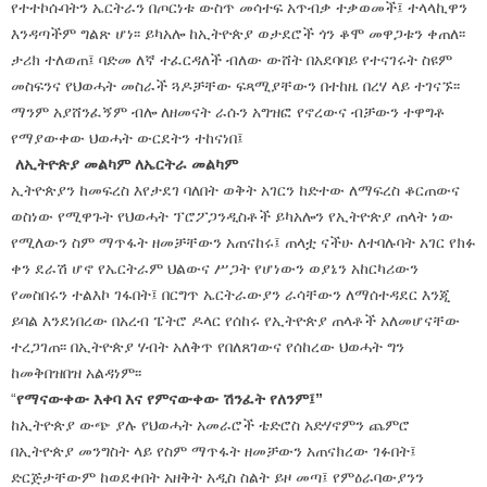
የተተኮሱባትን ኤርትራን በጦርነቱ ውስጥ መሳተፍ አጥብቃ ተቃወመች፤ ተላላኪዋን
እንዳጣችም ግልጽ ሆነ፡፡ ይካአሎ ከኢትዮጵያ ወታደሮች ጎን ቆሞ መዋጋቱን ቀጠለ፡፡
ታሪክ ተለወጠ፤ ባድመ ለኛ ተፈርዳለች ብለው ውሸት በአደባባይ የተናገሩት ስዩም
መስፍንና የህወሓት መስራች ጓዶቻቸው ፍጻሚያቸውን በተከዜ በረሃ ላይ ተገናኙ፡፡
ማንም አያሸንፈኝም ብሎ ለዘመናት ራሱን አግዝፎ የኖረውና ብቻውን ተዋግቶ
የማያውቀው ህወሓት ውርደትን ተከናነበ፤
ለኢትዮጵያ መልካም ለኤርትራ መልካም
ኢትዮጵያን ከመፍረስ እየታደገ ባለበት ወቅት አገርን ከድተው ለማፍረስ ቆርጠውና
ወስነው የሚዋጉት የህወሓት ፕሮፖጋንዲስቶች ይካአሎን የኢትዮጵያ ጠላት ነው
የሚለውን ስም ማጥፋት ዘመቻቸውን አጠናከሩ፤ ጠላቷ ናችሁ ለተባሉባት አገር የክፉ
ቀን ደራሽ ሆኖ የኤርትራም ህልውና ሥጋት የሆነውን ወያኔን አከርካሪውን
የመስበሩን ተልእኮ ገፋበት፤ በርግጥ ኤርትራውያን ራሳቸውን ለማሰተዳደር እንጂ
ይባል እንደነበረው በአረብ ፔትሮ ዶላር የሰከሩ የኢትዮጵያ ጠላቶች አለመሆናቸው
ተረጋገጠ፡፡ በኢትዮጵያ ሃብት አለቅጥ የበለጸገውና የሰከረው ህወሓት ግን
ከመቅበዝበዝ አልዳነም፡፡
“
የማናውቀው እቀባ እና የምናውቀው ሽንፈት የለንም፤”
ከኢትዮጵያ ውጭ ያሉ የህወሓት አመራሮች ቴድሮስ አድሃኖምን ጨምሮ
በኢትዮጵያ መንግስት ላይ የስም ማጥፋት ዘመቻውን አጠናክረው ገፉበት፤
ድርጅታቸውም ከወደቀበት አዘቅት አዲስ ስልት ይዞ መጣ፤ የምዕራባውያንን