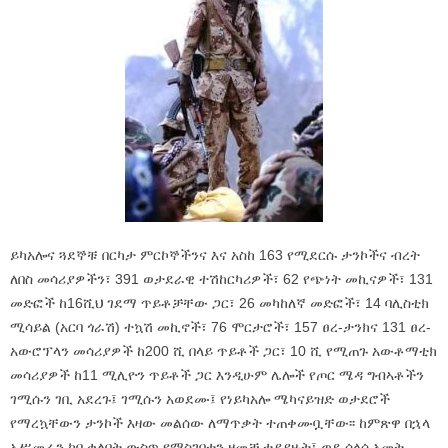
ይካአሎና ጓደኞቹ በርካታ ምርኮኞችንና እና አስከ 163 የሚደርሱ ታንኮችና ብረት
ለበስ መሳሪያዎችን፣ 391 ወታደራዊ ተሽከርካሪዎች፣ 62 የጭነት መኪናዎች፣ 131
መድፎች ከ16ሺህ ገደማ ጥይቶቻቸው ጋር፣ 26 መካከለኛ መድፎች፣ 14 ባሊስቲክ
ሚሳይል (አርባ ጎራሽ) ተኳሽ መኪኖች፣ 76 ሞርታሮች፣ 157 ፀረ-ታንክና 131 ፀረ-
አውሮፕላን መሳሪያዎች ከ200 ሺ በላይ ጥይቶች ጋር፣ 10 ሺ የሚጠጉ አውቶማቲክ
መሳሪያዎች ከ11 ሚሊዮን ጥይቶች ጋር እንዲሁም ሌሎች የጦር ሜዳ ግብኣቶችን
ገሚሱን ገቢ አደረጉ፤ ገሚሱን አወደሙ፤ የነይካአሎ ሜካናይዝድ ወታደሮች
የማረኳቸውን ታንኮች እዛው መልሰው ለማጥቃት ተጠቀሙቧቸው፡፡ ከምጽዋ በኋላ
አሥመራን ከቦ ቀለበት ውስጥ የማስገባቱን ዘመቻ ተያያዙት፤ ወደ ሰላሳ አመት