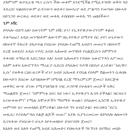
ያለምንም ወታደራዊ ጫና ራሱን ችሎ መቆም እንደሚችል የሚፈተንበት ወቅት ላይ
ተደረሰ፤ ፍልስፍናውም ፈተናውን ወደቀና በመሳሪያ ወደ ሥልጣን የመጣው ህወሓት
በድንጋይ ውርወራ ወደቀና ወደ መቀሌ ተሰበሰበ፡፡ መቀሌ ግን ጠበበችው፡፡
ጌም ኦቨር
ይካኣሎ ብድግ አለ፡፡ እውነትም ጌም ኦቨር ሆነ፤ የኢትዮጵያውያንንም ቀልብ
ተቆጣጠረ፤ አዲስ መንግስትም ለውጥም በኢትዮጵያ ሰማያት ስር ታየ፤ ሁኔታውን
በከፍተኛ ትኩረት ይከታተል የነበረው ይካአሎ የጠ/ሚ አብይን መመረጥ በከፍተኛ
ደረጃ አወደሰ፤ አዲሱ የዶ/ር አብይ አሕመድ መንግስት የአልጀርሱን ስምምነት
ተቀብዬ ተግባራዊ አደርጋለሁ አለ፤ አብይ አሕመድን የያዘው አውሮፕላን አሥመራ
አለም አቀፍ አውሮፕላን ማረፊያ ሲደርስ ይካአሎና ጓዶቹ በደስታ ፈነደቁ፡፡ “አቢቹና
ኢሱ” የወቅቱ ርዕሰ ዜናዎች ሆኑ፤ አብይ አሕመድ የኖቤል የሰላም ሽልመትን ሲቀበሉ
ህወሓትን ደበረው አይገልጸውም በሚባል ደረጃ ማጉረምረም ጀመረ፤ ከድርጅቱ
መዋቅር ውጭ ሆነው የሚያገለግሉት ነባር ታጋዮቹ የሁለቱን መሪዎች ፍቅር
ማጠልሸት ጀመሩ፤ “ስምምነቱ አየር ላይ ነው፤ ኢትዮጵያን ሊጎዳ ይችላል፤ ዝርዝሩን
አናውቀውም፤” የሚሉ ስሞታዎችን ማሰማት ቀጠሉ፤ ይካአሎና አጋሮቹ ኢትዮጵያ
መምጣት እና መመላለስ ጀምረዋል፤ ህወሓት ግን ደብሮታል፤ ቀስ በቀስ “ደርጊ
መጺኡ፣ የኃይለሥላሴ የልጅ ልጆች መጡ፤” እያሉ ሲያጉረመርሙ ለይካኣሎ ለዘመናት
ሲናፍቀው የነበረውን ሁኔታ እየተመለከተ ይዝናናበት ጀመር፡፡
ከእለት ወደ እለት የጠ/ሚ አብይ አሕመድና የህወሓቶች ግኑኙነት እየሻከረ መሄድ