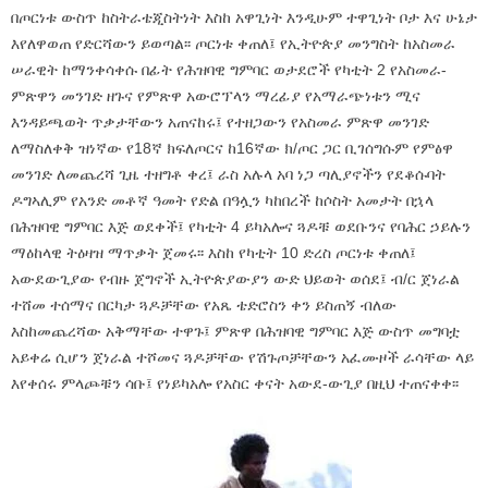
በጦርነቱ ውስጥ ከስትራቴጂስትነት እስከ አዋጊነት እንዲሁም ተዋጊነት ቦታ እና ሁኔታ
እየለዋወጠ የድርሻውን ይወጣል፡፡ ጦርነቱ ቀጠለ፤ የኢትዮጵያ መንግስት ከአስመራ
ሠራዊት ከማንቀሳቀሱ በፊት የሕዝባዊ ግምባር ወታደሮች የካቲት 2 የአስመራ-
ምጽዋን መንገድ ዘጉና የምጽዋ አውሮፕላን ማረፊያ የአማራጭነቱን ሚና
እንዳይጫወት ጥቃታቸውን አጠናከሩ፤ የተዘጋውን የአስመራ ምጽዋ መንገድ
ለማስለቀቅ ዝነኛው የ18ኛ ክፍለጦርና ከ16ኛው ክ/ጦር ጋር ቢገሰግሱም የምፅዋ
መንገድ ለመጨረሻ ጊዜ ተዘግቶ ቀረ፤ ራስ አሉላ አባ ነጋ ጣሊያኖችን የደቆሱባት
ዶግኣሊም የአንድ መቶኛ ዓመት የድል በዓሏን ካከበረች ከሶስት አመታት በኋላ
በሕዝባዊ ግምባር እጅ ወደቀች፤ የካቲት 4 ይካአሎና ጓዶቹ ወደቡንና የባሕር ኃይሉን
ማዕከላዊ ትዕዛዝ ማጥቃት ጀመሩ፡፡ እስከ የካቲት 10 ድረስ ጦርነቱ ቀጠለ፤
አውደውጊያው የብዙ ጀግኖች ኢትዮጵያውያን ውድ ህይወት ወሰደ፤ ብ/ር ጀነራል
ተሸመ ተሰማና በርካታ ጓዶቻቸው የአጼ ቴድሮስን ቀን ይስጠኝ ብለው
እስከመጨረሻው አቅማቸው ተዋጉ፤ ምጽዋ በሕዝባዊ ግምባር እጅ ውስጥ መግባቷ
አይቀሬ ሲሆን ጀነራል ተሾመና ጓዶቻቸው የሽጉጦቻቸውን አፈሙዞች ራሳቸው ላይ
እየቀሰሩ ምላጮቹን ሳቡ፤ የነይካአሎ የአስር ቀናት አውደ-ውጊያ በዚህ ተጠናቀቀ፡፡