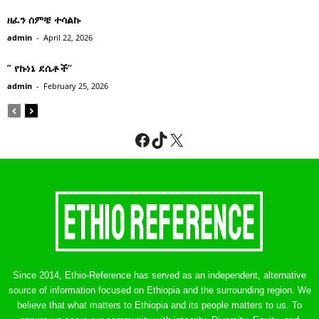
ዘፈን ሰምቼ ተሳልኩ
admin
-
April 22, 2026
” የኩነኔ ደሴቶች’’
admin
-
February 25, 2026
Facebook
TikTok
X
Since 2014, Ethio-Reference has served as an independent, alternative
source of information focused on Ethiopia and the surrounding region. We
believe that what matters to Ethiopia and its people matters to us. To