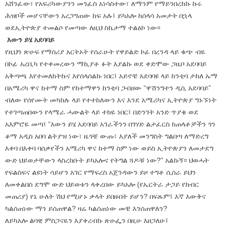
አሸንፈው፣ የአፍሪካውያንን መንፈስ አነሳስተው፣ ለማንም የማይንበረከኩ ኩሩ
ሕዝቦች መሆናቸውን አረጋግጠው ከፍ አሉ፤ ይካአሎ ከሰላሳ አመታት በኋላ
ወደኢትዮጵያ ተመልሶ የመጣው ለዚህ ስኬታማ ተልዕኮ ነው፡፡
እውን ይሄ አደባባይ
የዚህን ጽሁፍ የማሰሪያ አርትኦት የሰራሁት የዋይልድ ኮፊ በረንዳ ላይ ቁጭ ብዬ
በኮፊ አረቢካ የተቀመረውን ማኪያቶ ፉት እያልኩ ወደ ቀድሞው ጋዜቦ አደባባይ
አቅጣጫ እየተመለከትኩና እየሰላሰልኩ ነበር፤ አይኖቼ አደባባዩ ላይ ከንቲባ ታከለ ኡማ
በአሜሪካ ዋና ከተማ ስም የከተማዋን ከንቲባ ጋብዘው “ዋሽንግተን ዲሲ አደባባይ”
ብለው የሰየሙት መካከሉ ላይ የተተከለውን እና እንደ አሜሪካና ኢትዮጵያ ግኑኙነት
የተገጣጠበውን የላሜራ ሓውልት ላይ ተክዬ ነበር፤ በድንገት አንድ ጥያቄ ወደ
አእምሮዬ መጣ፤ “እውን ይሄ አደባባይ አገራችንን በገሃድ ልታፈርስ ከጠላቶቻችን ጎን
ቆማ አዲስ አበባ ልትያዝ ነው፣ ዜጎቼ ውጡ፣ እያለች መንግስት ግልበጣ ለማድረግ
እቀባ በእቀባ ባሰቃየችን አሜሪካ ዋና ከተማ ስም ነው ወይስ ኢትዮጵያን ለመታደግ
ውድ ህይወታቸውን ላስረከቡት ይካአሎና የትግል ጓዶቹ ነው?” አልኩኝ፡፡ ህወሓት
የፍልስፍና ልዩነት ሳይሆን አገር የማፍረስ አጀንዳውን ይዞ ተግቶ ሲሰራ ይህን
ለመቀልበስ ደግሞ ውድ ህይወቱን ላቀረበው ይካአሎ (የኤርትራ ታጋይ የክብር
መጠሪያ) የኔ ሁለት ሽህ የሚሆኑ ቃላት ይበዙበት ይሆን? በፍጹም፤ እኛ እውቅና
ካልሰጠነው ማን ይሰጠዋል? ዛሬ ካልሰጠነው መቼ እንሰጠዋለን?
ለይካአሎ ልባዊ ምስጋናዬን እያቀረብኩ ጽሁፌን በዚሁ እዘጋለሁ፤