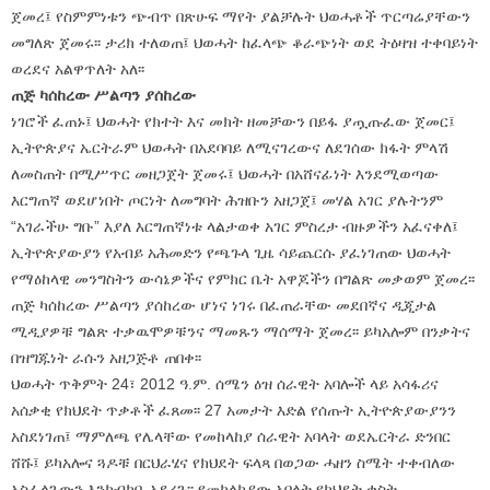
ጀመረ፤ የስምምነቱን ጭብጥ በጽሁፍ ማየት ያልቻሉት ህወሓቶች ጥርጣሬያቸውን
መግለጽ ጀመሩ፡፡ ታሪክ ተለወጠ፤ ህወሓት ከፈላጭ ቆራጭነት ወደ ትዕዛዝ ተቀባይነት
ወረደና አልዋጥለት አለ፡፡
ጠጅ ካሰከረው ሥልጣን ያሰከረው
ነገሮች ፈጠኑ፤ ህወሓት የክተት እና መክት ዘመቻውን በይፋ ያጧጡፈው ጀመር፤
ኢትዮጵያና ኤርትራም ህወሓት በአደባባይ ለሚናገረውና ለደገሰው ክፋት ምላሽ
ለመስጠት በሚሥጥር መዘጋጀት ጀመሩ፤ ህወሓት በአሸናፊነት እንደሚወጣው
እርግጠኛ ወደሆነበት ጦርነት ለመግባት ሕዝቡን አዘጋጀ፤ መሃል አገር ያሉትንም
“አገራችሁ ግቡ” እያለ እርግጠኛነቱ ላልታወቀ አገር ምስረታ ብዙዎችን አፈናቀለ፤
ኢትዮጵያውያን የአብይ አሕመድን የጫጉላ ጊዜ ሳይጨርሱ ያፈነገጠው ህወሓት
የማዕከላዊ መንግስትን ውሳኔዎችና የምክር ቤት አዋጆችን በግልጽ መቃወም ጀመረ፡፡
ጠጅ ካሰከረው ሥልጣን ያሰከረው ሆነና ነገሩ በፈጠራቸው መደበኛና ዲጂታል
ሚዲያዎቹ ግልጽ ተቃዉሞዎቹንና ማመጹን ማሰማት ጀመረ፡፡ ይካአሎም በንቃትና
በዝግጁነት ራሱን አዘጋጅቶ ጠበቀ፡፡
ህወሓት ጥቅምት 24፣ 2012 ዓ.ም. ሰሜን ዕዝ ሰራዊት አባሎች ላይ አሳፋሪና
አሰቃቂ የክህደት ጥቃቶች ፈጸመ፡፡ 27 አመታት እድል የሰጡት ኢትዮጵያውያንን
አስደነገጠ፤ ማምለጫ የሌላቸው የመከላከያ ሰራዊት አባላት ወደኤርትራ ድንበር
ሸሹ፤ ይካአሎና ጓዶቹ በርህራሄና የክህደት ፍላጻ በወጋው ሓዘን ስሜት ተቀብለው
አስፈላጊውን እንክብካቤ አደረጉ፡፡ የመከላከያው አባላት የክህደት ቀስት