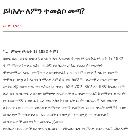
ይካአሎ ለምን ተመልሶ መጣ?
ኦሀድ ቢንአን
*…. ምጽዋ የካቲት 1፣ 1982 ዓ.ም፤
በወፍ በረር አንዴ ወደኋላ ደረስ ብለን እንመለስ፤ ዘመቻ ፈንቅል የካቲት 1፣ 1982
ዓ.ም ምጽዋ፤ የቀይ ባሕር ዳርቻ፤ የይካአሎ አሻራ ያረፈበት ጦርነት፤
ሞቃታማው አየር ከተማዋን አወብቋታል፤ የጉርጉሱም የመዋኛ ዳርቻ በሰዎች
ተሞልቶ ውሏል፤ እነዳንስ ማሪያ ለምሽቱ መርከበኞችና ሌሎች እንግዶቻቸው
እየተዘጋጁ ነው፡፡ ነገር ግን የሕዝባዊ ግንባር 52ኛ 70ኛ 85ኛ እና 96ኛ ክፍለጦሮች
ሌሊቱን ሲገሰግሱ አድረው በምጽዋ ዳርቻዎች ላይ ተጠግተዋል፤ ከተማዋን ይጠብቅ
የነበረው የ6ኛ ነበልባል ክፍለ ጦር አካላት በነበሩት ሶስት ብርጌዶች ላይ ጦርነት
ሊከፈቱ ነው፡፡ ተራዋ የደረሳት የምጽዋ ከተማ የመጀመሪያዋን ጥይት ሰማች፤ ከባድ
መሳሪያዎች ተከታትለው እያረፉባት ህንጻዎቿና ነዋሪዎቿ ተንቀጠቀጡ፤
መስታወቶች መነቃነቅና መርገፍ ጀመሩ፡፡
የይካአሎ ሰራዊቶች በአጭር ጊዜ ውስጥ የክፍለጦሩን መምሪያ ተቆጣጠሩ፤ ይካአሎም