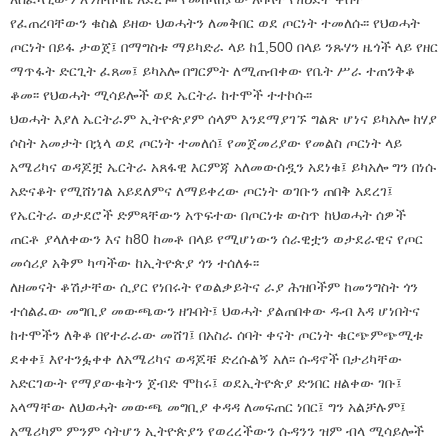
የፈጠረባቸውን ቁስል ይዘው ህወሓትን ለመቅበር ወደ ጦርነት ተመለሱ፡፡ የህወሓት
ጦርነት በይፋ ታወጀ፤ በማግስቱ ማይካድራ ላይ ከ1,500 በላይ ንጹሃን ዜጎች ላይ የዘር
ማጥፋት ድርጊት ፈጸመ፤ ይካአሎ በግርምት ለሚጠብቀው የቤት ሥራ ተጠንቅቆ
ቆመ፡፡ የህወሓት ሚሳይሎች ወደ ኤርትራ ከተሞች ተተኮሱ፡፡
ህወሓት እያለ ኤርትራም ኢትዮጵያም ሰላም እንደማያገኙ ግልጽ ሆነና ይካአሎ ከሃያ
ሶስት አመታት በኋላ ወደ ጦርነት ተመለሰ፤ የመጀመሪያው የመልስ ጦርነት ላይ
አሜሪካና ወዳጆቿ ኤርትራ አጸፋዊ እርምጃ አለመውሰዷን አደነቁ፤ ይካአሎ ግን በነሱ
አድናቆት የሚሸነገል አይደለምና ለማይቀረው ጦርነት ወገቡን ጠበቅ አደረገ፤
የኤርትራ ወታደሮች ድምጻቸውን አጥፍተው በጦርነቱ ውስጥ ከህወሓት ሰዎች
ጠርቶ ያላለቀውን እና ከ80 ከመቶ በላይ የሚሆነውን ሰራዊቷን ወታደራዊና የጦር
መሳሪያ አቅም ካጣችው ከኢትዮጵያ ጎን ተሰለፉ፡፡
ለዘመናት ቆሽታቸው ሲያር የነበሩት የወልቃይትና ራያ ሕዝቦችም ከመንግስት ጎን
ተሰልፈው መግቢያ መውጫውን ዘጉበት፤ ህወሓት ያልጠበቀው ዱብ እዳ ሆነበትና
ከተሞችን ለቅቆ በየተራራው መሸገ፤ በአስራ ሰባት ቀናት ጦርነት ቁርጭምጭሚቱ
ደቀቀ፤ እየተንፏቀቀ ለአሜሪካና ወዳጆቹ ድረሱልኝ አለ፡፡ ሱዳኖች በታሪካቸው
አድርገውት የማያውቁትን ጀብድ ሞከሩ፤ ወደኢትዮጵያ ድንበር ዘልቀው ገቡ፤
አላማቸው ለህወሓት መውጫ መግቢያ ቀዳዳ ለመፍጠር ነበር፤ ግን አልቻሉም፤
አሜሪካም ምንም ሳትሆን ኢትዮጵያን የወረረችውን ሱዳንን ዝም ብላ ሚሳይሎች