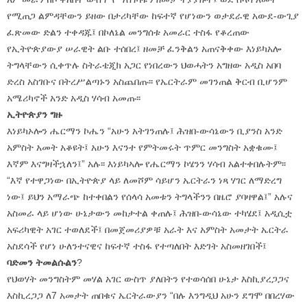
የሚጠጋ ልምዳቸውን ይዘው በታሪካቸው ከፍተኛ የሆነውን ወታደራዊ አውደ-ውጊያ
ፈጽመው ድልን ተቀዳጁ፤ በኮለኔል መንግሰቱ አመራር ተስፋ የቆረጠው
የኢትዮጵያውያ ሠራዊት ልቡ ተሰበረ፤ ዘመቻ ፈንቅልን አጠናቅቀው እነይካአሎ
ትግላቸውን ሲቀጥሉ ስትራቴጂክ አጋር የነበረውን ህወሓትን አግዘው አዲስ አበባ
ድረስ አስገቡና በትረሥልጣኑን አስጨበጡ፡፡ የኤርትራም መገንጠል ቅርብ ቢሆንም
አሜሪካኖች አንድ አዲስ ሃሳብ አመጡ፡፡
ኢትዮጵያን ግዙ
እነይካኦሎን ሔርማን ኮሔን “አሁን አትገንጠሉ፤ ሕዝበ-ውሳኔውን ቢያንስ አንድ
አምስት አመት አቆዩት፤ አሁን እናንተ የምትመሩት ጥምር መንግስት አቋቁሙ፤
እኛም እናግዛችኋለን፤” አሉ፡፡ እነይካኣሎ የሔርማን ኮሄንን ሃሳብ አልተቀበሉትም፡፡
“እኛ የተዋጋነው በኢትዮጵያ ላይ ለመሾም ሳይሆን ኤርትራን ነጻ ሃገር ለማድረግ
ነው፤ ይህን አማራጭ ከተቀበልን የሰላሳ አመቱን ትግላችንን በዜሮ ያባዛዋል፤” አሉና
አስመራ ላይ ሆነው ሁኔታውን መከታተል ቀጠሉ፤ ሕዝበ-ውሳኔው ተካሄደ፤ አዲሲቷ
አፍሪካዊት አገር ተወለደች፤ በመጀመሪያዎቹ አራት እና አምስት አመታት ኤርትራ
አስደሳች የሆነ ሁለንተናዊና ከፍተኛ ተስፋ የተጣለበት እድገት አስመዘገበች፤
ባድመን ትመልሱልን
?
የህወሃት መንግስትም መሃል አገር ውስጥ ያለበትን የተወሳሰበ ሁኔታ እስኪያረጋጋና
እስኪረጋጋ ለ7 አመታት ጠበቁና ኤርትራውያን “በሉ እንግዲህ አሁን ደግሞ በበረሃው