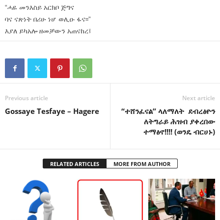
“ሓዬ መንእስይ አርክቦ ጅግና
ባና ናጽነት በሪሁ ነሆ ወሊዑ ፋና፡፡”
እያለ ይካአሎ ዘመቻውን አጠናከረ፤
Previous article
Next article
Gossaye Tesfaye – Hagere
“ተሸንፈናል” ላለማለት ደብረፅዮን
ለትግራይ ሕዝብ ያቀረበው
ተማፅኖ!!!! (ወንዴ ብርሀኑ)
RELATED ARTICLES
MORE FROM AUTHOR