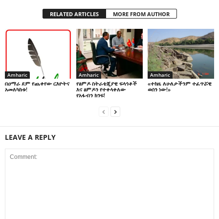
ጽዮን ፡ ወወሎ ፡ ወትግሬ፡ ወጎንደር፡
ወጎጃም ሲታወሱ (አቻምየለህ
ታምሩ)
RELATED ARTICLES
MORE FROM AUTHOR
Amharic
Amharic
Amharic
በዐማራ ደም የጨቀየው ርእዮትና
የፅምዶ ስትራቴጂያዊ ፍላጎቶች
«ተከዜ ለሁለታችንም ተፈጥሯዊ
አመለካከቱ!
እና ፅምዶን የተቀላቀለው
ወሰን ነው!»
የአፋብን ክንፍ!
LEAVE A REPLY