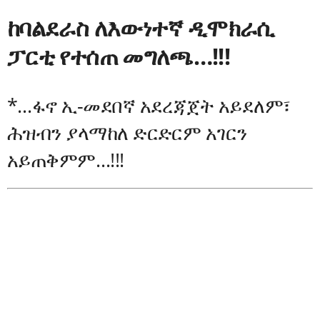
ከባልደራስ ለእውነተኛ ዲሞክራሲ
ፓርቲ የተሰጠ መግለጫ…!!!
*…ፋኖ ኢ-መደበኛ አደረጃጀት አይደለም፣
ሕዝብን ያላማከለ ድርድርም አገርን
አይጠቅምም…!!!