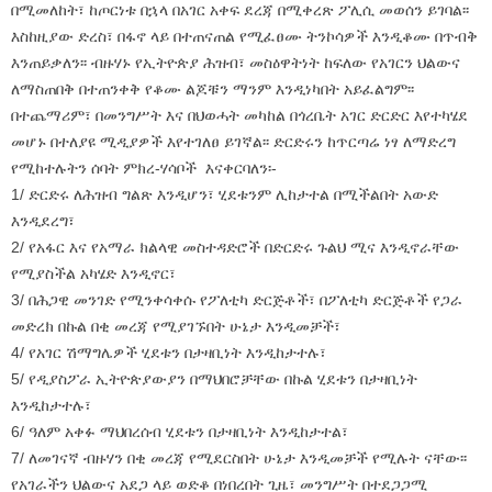
ሌሎች ፀረ-ኢትዮጵያ የሆኑ ቡድኖች እና ኃይሎችን ተጠቃሚ እና ደስተኛ፣
እንዲሁም ሞራላቸውን የሚያነቃቃ ነው፡፡
ከፌደራል መንግሥቱ የመከላከያ ኃይል ውጭ ያሉትን ታጣቂዎች ዕጣ ፈንታ
በሚመለከት፣ ከጦርነቱ በኋላ በአገር አቀፍ ደረጃ በሚቀረጽ ፖሊሲ መወሰን ይገባል፡፡
እስከዚያው ድረስ፣ በፋኖ ላይ በተጠናጠል የሚፈፀሙ ትንኮሳዎች እንዲቆሙ በጥብቅ
እንጠይቃለን፡፡ ብዙሃኑ የኢትዮጵያ ሕዝብ፣ መስዕዋትነት ከፍለው የአገርን ህልውና
ለማስጠበቅ በተጠንቀቅ የቆሙ ልጆቹን ማንም እንዲነካበት አይፈልግም፡፡
በተጨማሪም፣ በመንግሥት እና በህወሓት መካከል በጎረቤት አገር ድርድር እየተካሄደ
መሆኑ በተለያዩ ሚዲያዎች እየተገለፀ ይገኛል፡፡ ድርድሩን ከጥርጣሬ ነፃ ለማድረግ
የሚከተሉትን ሰባት ምክረ-ሃሳቦች እናቀርባለን፡-
1/ ድርድሩ ለሕዝብ ግልጽ እንዲሆን፣ ሂደቱንም ሊከታተል በሚችልበት አውድ
እንዲደረግ፣
2/ የአፋር እና የአማራ ክልላዊ መስተዳድሮች በድርድሩ ጉልህ ሚና እንዲኖራቸው
የሚያስችል አካሄድ እንዲኖር፣
3/ በሕጋዊ መንገድ የሚንቀሳቀሱ የፖለቲካ ድርጅቶች፣ በፖለቲካ ድርጅቶች የጋራ
መድረክ በኩል በቂ መረጃ የሚያገኙበት ሁኔታ እንዲመቻች፣
4/ የአገር ሽማግሌዎች ሂደቱን በታዛቢነት እንዲከታተሉ፣
5/ የዲያስፖራ ኢትዮጵያውያን በማህበሮቻቸው በኩል ሂደቱን በታዛቢነት