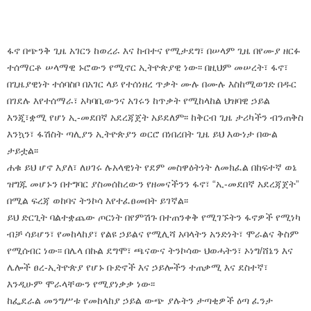
ፋኖ በጭንቅ ጊዜ አገርን ከወረራ እና ከብተና የሚታደግ፣ በሠላም ጊዜ በየሙያ ዘርፉ
ተሰማርቶ ሠላማዊ ኑሮውን የሚኖር ኢትዮጵያዊ ነው፡፡ በዚህም መሠረት፣ ፋኖ፣
በጊዜያዊነት ተሰባስቦ በአገር ላይ የተሰነዘረ ጥቃት ሙሉ በሙሉ እስከሚወገድ በዱር
በገደሉ እየተሰማራ፣ አካባቢውንና አገሩን ከጥቃት የሚከላከል ህዝባዊ ኃይል
እንጂ፣ቋሚ የሆነ ኢ-መደበኛ አደረጃጀት አይደለም፡፡ ከቅርብ ጊዜ ታሪካችን ብንጠቅስ
እንኳን፣ ፋሽስት ጣሊያን ኢትዮጵያን ወርሮ በነበረበት ጊዜ ይህ እውነታ በውል
ታይቷል፡፡
ሐቁ ይህ ሆኖ እያለ፣ ለሀገሩ ሉአላዊነት የደም መስዋዕትነት ለመክፈል በከፍተኛ ወኔ
ዝግጁ መሆኑን በተግባር ያስመሰከረውን የዘመናችንን ፋኖ፣ “ኢ-መደበኛ አደረጃጀት”
በሚል ፍረጃ ወከባና ትንኮሳ እየተፈፀመበት ይገኛል፡፡
ይህ ድርጊት ባልተቋጨው ጦርነት በየምሽጉ በተጠንቀቅ የሚገኙትን ፋኖዎች የሚነካ
ብቻ ሳይሆን፣ የመከላከያ፣ የልዩ ኃይልና የሚሊሻ አባላትን አንድነት፣ ሞራልና ቅስም
የሚሰብር ነው፡፡ በሌላ በኩል ደግሞ፣ ጫናውና ትንኮሳው ህወሓትን፣ ኦነግ/ሸኔን እና