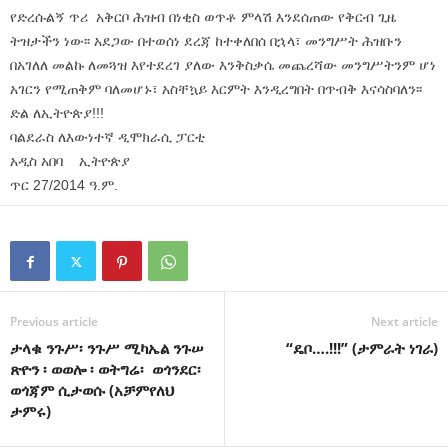
እንዲከታተሉ፣
6/ ዓለም አቀፉ ማህበረሰብ ሂደቱን በታዛቢነት እንዲከታተል፣
7/ ለመገናኛ ብዙሃን በቂ መረጃ የሚደርስበት ሁኔታ እንዲመቻች የሚሉት ናቸው፡፡
የአገራችን ህልውና አደጋ ላይ ወድቆ በነበረበት ጊዜ፣ መንግሥት በተደጋጋሚ
የድረሱልኝ ጥሪ አቅርቦ ሕዝብ በነቂስ ወጥቶ ምላሽ እንደሰጠው የቅርብ ጊዜ
ትዝታችን ነው፡፡ አደጋው በተወሰነ ደረጃ ከተቀለበሰ በኋላ፣ መንግሥት ሕዝቡን
በአገለለ መልኩ ለመጓዝ እየተደረገ ያለው እንቅስቃሴ መጨረሻው መንግሥትንም ሆነ
አገርን የሚጠቅም ባለመሆኑ፣ አስቸኳይ እርምት እንዲረግበት በጥብቅ እናሳስባለን፡፡
ድል ለኢትዮጵያ!!!
ባልደራስ ለእውነተኛ ዲሞክራሲ ፓርቲ
አዲስ አበባ ኢትዮጵያ
ጥር 27/2014 ዓ.ም.
Previous article
Next article
ታላቁ ንጉሥ፡ ንጉሥ ሚካኤል ንጉሠ
“ዴቦ….!!!” (ታምራት ነገራ)