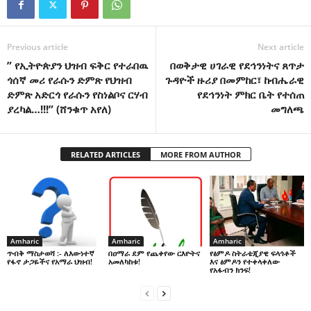
Previous article
Next article
” የኢትዮጵያን ህዝብ ፍቅር የተራበዉ
በወቅታዊ ሀገራዊ የደኅንነትና ጸጥታ
ጎሰኛ መሪ የራሱን ድምጽ የህዝብ
ጉዳዮች ዙሪያ በመምከር፣ ከብሔራዊ
ድምጽ አድርጎ የራሱን የስነልቦና ርሃብ
የደኅንነት ምክር ቤት የተሰጠ
ያረካል…!!!” (ሸንቁጥ አየለ)
መግለጫ
RELATED ARTICLES
MORE FROM AUTHOR
Amharic
Amharic
Amharic
በዐማራ ደም የጨቀየው ርእዮትና
የፅምዶ ስትራቴጂያዊ ፍላጎቶች
ጥብቅ ማስታወሻ :- ለእውነተኛ
አመለካከቱ!
እና ፅምዶን የተቀላቀለው
የፋኖ ታጋዬችና የአማራ ህዝብ!
የአፋብን ክንፍ!