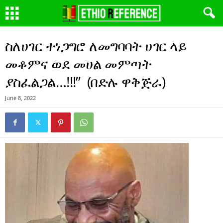
ስለሀገር ተነጋግሮ ለመግባባት ሀገር ላይ
መቆምና ወደ መሀል መምጣት
ያስፈልጋል…!!!” (በድሉ ዋቅጅራ)
June 8, 2022