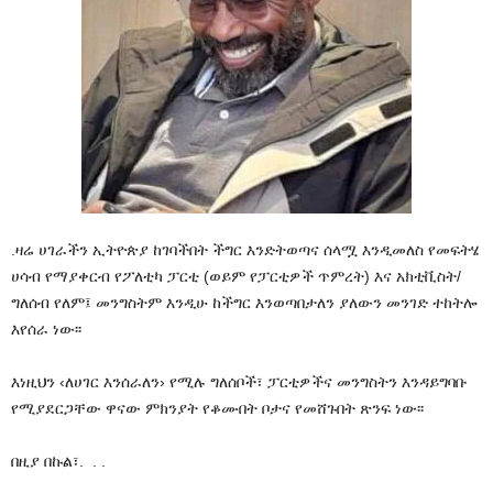
.ዛሬ ሀገራችን ኢትዮጵያ ከገባችበት ችግር እንድትወጣና ሰላሟ እንዲመለስ የመፍትሄ
ሀሳብ የማያቀርብ የፖለቲካ ፓርቲ (ወይም የፓርቲዎች ጥምረት) እና አክቲቪስት/
ግለሰብ የለም፤ መንግስትም እንዲሁ ከችግር እንወጣበታለን ያለውን መንገድ ተከትሎ
እየሰራ ነው፡፡
እነዚህን ‹ለሀገር እንሰራለን› የሚሉ ግለሰቦች፣ ፓርቲዎችና መንግስትን እንዳይግባቡ
የሚያደርጋቸው ዋናው ምክንያት የቆሙበት ቦታና የመሸጉበት ጽንፍ ነው፡፡
በዚያ በኩል፣. . .