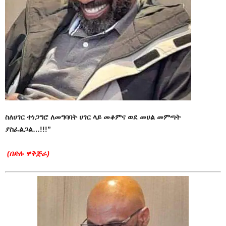
ስለሀገር ተነጋግሮ ለመግባባት ሀገር ላይ መቆምና ወደ መሀል መምጣት
ያስፈልጋል…!!!”
(በድሉ ዋቅጅራ)