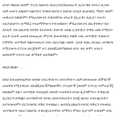
አንድ ግለሰብ ወይም ፓርቲ ስለሀገሩ ለመነጋገር/ለመስራት ሲነሳ ግቡ ሀገሩና ዜጋው
ብቻ መሆን አለበት፡፡ ስልጣንና ገንዘብ ከሀገሩና ከወገኑ እንኳን ሊወዳደር ሚዛን ላይም
መቅረብ የለበትም፡፡ ምእራባውያኑ የገቡባቸው ሀገራት (ኢራቅ፣ ሊቢያ፣ የመን፣
አፍጋኒስታን፣ ሱማሌ) የገጠማቸውን የተመለከተ፣ ምእራባውያኑ በኢትዮጵያ ላይ
እንዴት ያለ አሉታዊ ፍላጎት እየታወቀ ‹የውጭ ሀይል ኢትዮጵያ ይግባ› ብሎ የሚነሳ፣
አራት አመት ጠብቆ በመጪው ምርጫ ከመወዳደር ይልቅ ‹ዛሬ መንግስት ተለውጦ
የሽግግር መንግስት ካልተመሰረተ ሀገር ይፈርሳል› ወዘተ. እያለ ጉባኤ እየጠራ መግለጫ
የሚያወጣ የፓርቲ ድርጅትም ሆነ አክቲቪሰት/ግለሰብ ሀገሩ ላይ ቆሞ፣ ሀገሩን
አስቀድሞ የተነሳ ነው ለማለት አይቻልም፡፡
በዚህ በኩል፣ . . .
ከላይ ከተጠቀስኳቸው በተለየ ሀገራቸውንና ወገናቸውን ብቻ ስቀድመው ለችግሮች
መፍትሄ የሚያቀርቡ አክቲቪስቶች/ግለሰቦችና ፓርቲዎች (ወይም የፓርቲ ጥምረቶች)
ባይበዙም አሉ፤ መንግስት የእነዚህን አካላት የመፍትሄ ሀሳብ ሊያዳምጥና ተግባራዊ
ሊያደርግ ይገባል፡፡ መንግስትነት የሀገር አስተዳዳሪነትን እንጂ ለሀገር ተቆርቋሪነትን
አያጎናጽፍም፡፡ ደርግ በሀገር ፍቅር የተለከፈ፣ ወያኔ/ኢህአዴግ የሀገር ፍቅርን የተጸየፈ
መንግስታት ነበሩ፤ ስለሀገር ተቆርቋሪነታቸው ሰማይና ምድር ቢሆንም ሁለቱም ሀገር