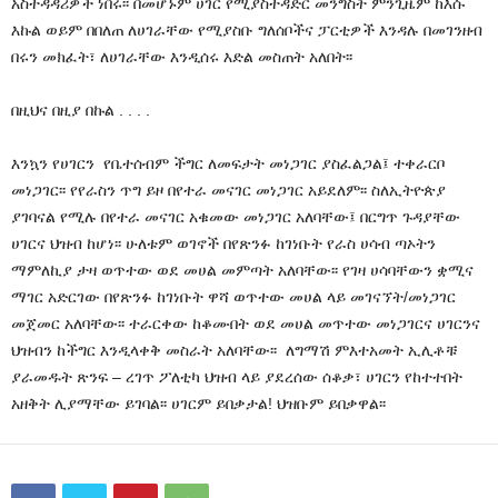
አስተዳዳሪዎች ነበሩ፡፡ በመሆኑም ሀገር የሚያስተዳድር መንግስት ምንጊዜም ከእሱ
እኩል ወይም በበለጠ ለሀገራቸው የሚያስቡ ግለሰቦችና ፓርቲዎች እንዳሉ በመገንዘብ
በሩን መክፈት፣ ለሀገራቸው እንዲሰሩ እድል መስጠት አለበት፡፡
በዚህና በዚያ በኩል . . . .
እንኳን የሀገርን የቤተሰብም ችግር ለመፍታት መነጋገር ያስፈልጋል፤ ተቀራርቦ
መነጋገር፡፡ የየራስን ጥግ ይዞ በየተራ መናገር መነጋገር አይደለም፡፡ ስለኢትዮጵያ
ያገባናል የሚሉ በየተራ መናገር አቁመው መነጋገር አለባቸው፤ በርግጥ ጉዳያቸው
ሀገርና ህዝብ ከሆነ፡፡ ሁለቱም ወገኖች በየጽንፉ ከገነቡት የራስ ሀሳብ ጣኦትን
ማምለኪያ ታዛ ወጥተው ወደ መሀል መምጣት አለባቸው፡፡ የገዛ ሀሳባቸውን ቋሚና
ማገር አድርገው በየጽንፉ ከገነቡት ዋሻ ወጥተው መሀል ላይ መገናኘት/መነጋገር
መጀመር አለባቸው፡፡ ተራርቀው ከቆሙበት ወደ መሀል መጥተው መነጋገርና ሀገርንና
ህዝብን ከችግር እንዲላቀቅ መስራት አለባቸው፡፡ ለግማሽ ምእተአመት ኢሊቶቹ
ያራመዱት ጽንፍ – ረገጥ ፖለቲካ ህዝብ ላይ ያደረሰው ሰቆቃ፣ ሀገርን የከተተበት
አዘቅት ሊያማቸው ይገባል፡፡ ሀገርም ይበቃታል! ህዝቡም ይበቃዋል፡፡