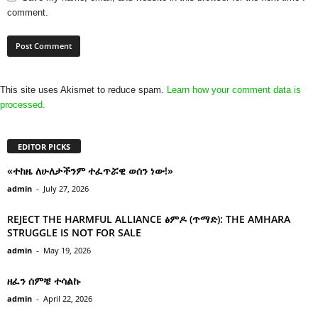
comment.
This site uses Akismet to reduce spam.
Learn how your comment data is
processed.
EDITOR PICKS
«ተከዜ ለሁለታችንም ተፈጥሯዊ ወሰን ነው!»
admin
-
July 27, 2026
REJECT THE HARMFUL ALLIANCE ፅምዶ (ጥማድ): THE AMHARA
STRUGGLE IS NOT FOR SALE
admin
-
May 19, 2026
ዘፈን ሰምቼ ተሳልኩ
admin
-
April 22, 2026