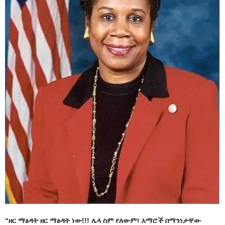
“ዘር ማፅዳት ዘር ማፅዳት ነው!!! ሌላ ስም የለውም፣ አማሮች በማንነታቸው