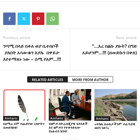
Previous article
Next article
ገጣሚ በላይ በቀለ ወያ ቤተሰቦች
“…እረ በልኩ ያዙት? በግድ
ያለበት አሳውቁን እያሉ በዋይታ
አይሆንም…!!! (ዘመድኩን በቀለ)
እየተማጸኑ ነው – ሰሚ የለም…!!!
RELATED ARTICLES
MORE FROM AUTHOR
Amharic
Amharic
Amharic
በዐማራ ደም የጨቀየው ርእዮትና
የፅምዶ ስትራቴጂያዊ ፍላጎቶች
«ተከዜ ለሁለታችንም ተፈጥሯዊ
አመለካከቱ!
እና ፅምዶን የተቀላቀለው
ወሰን ነው!»
የአፋብን ክንፍ!