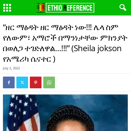
“ዘር ማፅዳት ዘር ማፅዳት ነው!!! ሌላ ስም
የለውም፣ አማሮች በማንነታቸው ምክንያት
በወለጋ ተገድለዋል…!!!” (Sheila jokson
የአሜሪካ ሴናተር )
July 2, 2022