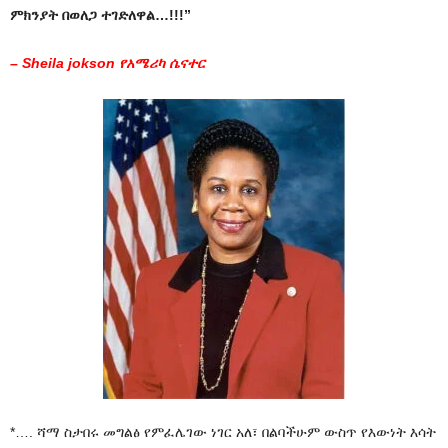
ምክንያት በወለጋ ተገድለዋል…!!!”
– Sheila jokson የአሜሪካ ሴናተር
*…. ሻማ ስታበሩ መግልፅ የምፈሌገው ነገር አለ፣ በልባችሁም ውስጥ የእውነት እሳት