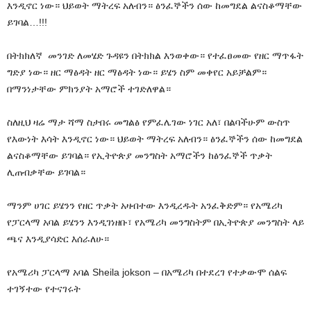
እንዲኖር ነው። ህይወት ማትረፍ አለብን። ፅንፈኞችን ሰው ከመግደል ልናስቆማቸው
ይገባል…!!!
በትክክለኛ መንገድ ለመሄድ ጉዳዩን በትክክል እንወቀው። የተፈፀመው የዘር ማጥፋት
ግድያ ነው። ዘር ማፅዳት ዘር ማፅዳት ነው። ይሄን ስም መቀየር አይቻልም።
በማንነታቸው ምክንያት አማሮች ተገድለዋል።
ስለዚህ ዛሬ ማታ ሻማ ስታበሩ መግልፅ የምፈሌገው ነገር አለ፣ በልባችሁም ውስጥ
የእውነት እሳት እንዲኖር ነው። ህይወት ማትረፍ አለብን። ፅንፈኞችን ሰው ከመግደል
ልናስቆማቸው ይገባል። የኢትዮጵያ መንግስት አማሮችን ከፅንፈኞች ጥቃት
ሊጠብቃቸው ይገባል።
ማንም ሀገር ይሄንን የዘር ጥቃት አዛብተው እንዲረዱት አንፈቅድም። የአሜሪካ
የፓርላማ አባል ይሄንን እንዲገነዘቡ፣ የአሜሪካ መንግስትም በኢትዮጵያ መንግስት ላይ
ጫና እንዲያሳድር እሰራለሁ።
የአሜሪካ ፓርላማ አባል Sheila jokson – በአሜሪካ በተደረገ የተቃውሞ ሰልፍ
ተገኝተው የተናገሩት