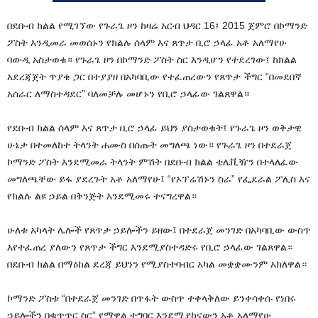
በደቡብ ክልል የሚገኘው የጉራጌ ዞን ከዛሬ አርብ ህዳር 16፤ 2015 ጀምሮ በኮማንድ
ፖስት እንዲመራ መወሰኑን የክልሉ ሰላም እና ጸጥታ ቢሮ ኃላፊ አቶ አለማየሁ
ባውዲ አስታወቁ። የጉራጌ ዞን በኮማንድ ፖስት ስር እንዲሆን የተደረገው፤ ከክልል
አደረጃጀት ጥያቄ ጋር በተያያዘ በአካባቢው የተፈጠረውን የጸጥታ ችግር “በመደበኛ
አሰራር ለማስተዳደር” ባለመቻሉ መሆኑን የቢሮ ኃላፊው ገልጸዋል።
የደቡብ ክልል ሰላም እና ጸጥታ ቢሮ ኃላፊ ይህን ያስታወቁት፤ የጉራጌ ዞን ወቅታዊ
ሁኔታ በተመለከተ ትላንት ሐሙስ በሰጡት መግለጫ ነው። የጉራጌ ዞን በተደራጀ
ኮማንድ ፖስት እንደሚመራ ትላንት ምሽት በደቡብ ክልል ቴሌቪዥን በተላለፈው
መግለጫቸው ይፋ ያደረጉት አቶ አለማየሁ፤ “የኦፕሬሽኑን ስራ” የፌደራል ፖሊስ እና
የክልሉ ልዩ ኃይል በቅንጅት እንደሚመሩ ተናግረዋል።
ሁለቱ አካላት ሌሎች የጸጥታ ኃይሎችን ይዘው፤ በተደራጀ መንገድ በአካባቢው ውስጥ
እየተፈጠረ ያለውን የጸጥታ ችግር እንደሚያስተዳድሩ የቢሮ ኃላፊው ገልጸዋል።
በደቡብ ክልል በማዕከል ደረጃ ይህንን የሚያስተባብር አካል መቋቋሙንም አክለዋል።
ኮማንድ ፖስቱ “በተደራጀ መንገድ በጥፋት ውስጥ ተቀላቅለው ይንቀሳቀሱ የነበሩ
ኃይሎችን በቁጥጥር ስር” የማዋል ተግባር እንደሚያከናውን አቶ አለማየሁ