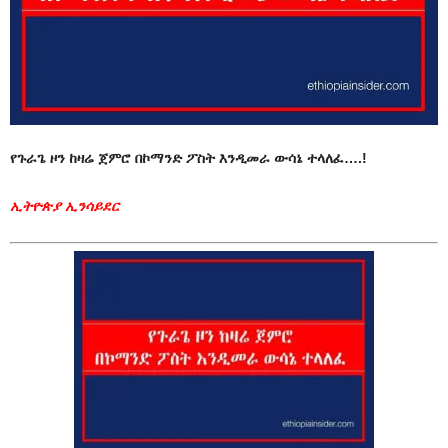
የጉራጌ ዞን ከዛሬ ጀምሮ በኮማንድ ፖስት እንዲመራ ውሳኔ ተላለፈ….!
ኢትዮጵያ ኢንሳይደር