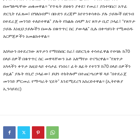
በመግለጫቸው ጠቁመዋል። “የጥፋት ይዘቱን ያቀደ፣ የመራ፣ ያስተባበረ፣ አጥፊ
ድርጊት የፈጸመ፤ በግለሰብም፣ በቡድን ደረጃም እየተንቀሳቀሱ ያሉ ኃይሎች በደንብ
በተደራጀ መንገድ ተለይተዋል” ያሉት የክልሉ ሰላም እና ጸጥታ ቢሮ ኃላፊ፤ “የጸጥታ
ኃይሉ እነዚህ ኃይሎችን በሙሉ በቁጥጥር ስር ያውላል” ሲሉ በቀጣይነት የሚወሰዱ
እርምጃዎችን አመልክተዋል።
እስካሁን በተደረገው ጸጥታን የማስከበር ስራ፤ በድርጊቱ ተሳተፈዋል የተባሉ ከ70
በላይ ሰዎች በቁጥጥር ስር መዋላቸውን አቶ አለማየሁ ተናግረዋል። “የጸጥታ
አካላችን ቀጥታ እዚህ ላይ ተሳታፊ የነበሩ፣ ፊት ለፊት የተገኙ ከ70 በላይ ሰዎችን
ይዟል” ያሉት የቢሮ ኃላፊው፤ ይህን ተከትሎም በተጠርጣሪዎቹ ላይ “በተደራጀ
መንገድ ምርመራ የማጣራት ሂደት” እንደሚደረግ አስረድተዋል። (ኢትዮጵያ
ኢንሳይደር)