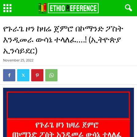
የጉራጌ ዞን ከዛሬ ጀምሮ በኮማንድ ፖስት
እንዲመራ ውሳኔ ተላለፈ….! (ኢትዮጵያ
ኢንሳይደር)
November 25, 2022