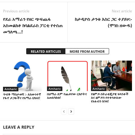
Previous article
Next article
የደራ አማራን የዘር ጭፍጨፋ
ከታዲዮስ ታንቱ እስር ጋር ተያይዞ:-
አስመልክቶ ከባልደራስ ፓርቲ የተሰጠ
(ሞገስ ዘውዱ)
መግለጫ…!
RELATED ARTICLES
MORE FROM AUTHOR
Amharic
Amharic
Amharic
በዐማራ ደም የጨቀየው ርእዮትና
የፅምዶ ስትራቴጂያዊ ፍላጎቶች
ጥብቅ ማስታወሻ :- ለእውነተኛ
አመለካከቱ!
እና ፅምዶን የተቀላቀለው
የፋኖ ታጋዬችና የአማራ ህዝብ!
የአፋብን ክንፍ!
LEAVE A REPLY