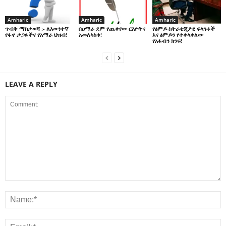
Amharic
Amharic
Amharic
በዐማራ ደም የጨቀየው ርእዮትና
የፅምዶ ስትራቴጂያዊ ፍላጎቶች
ጥብቅ ማስታወሻ :- ለእውነተኛ
አመለካከቱ!
እና ፅምዶን የተቀላቀለው
የፋኖ ታጋዬችና የአማራ ህዝብ!
የአፋብን ክንፍ!
LEAVE A REPLY