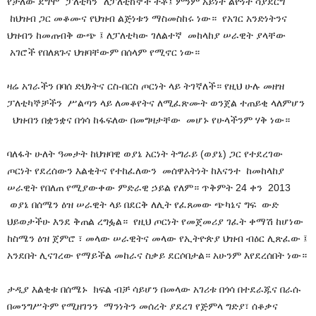
የቻለው ደግሞ ”ፓለቲካን” ለፓለቲከኞች ትቶ፤ ምንም አይነት ልዮነት ሳያደርግ
ከህዝብ ጋር መቆሙና የህዝብ ልጅነቱን ማስመስከሩ ነው። የአገር አንድነትንና
ህዝብን ከመጠብቅ ውጭ ፤ ለፓለቲካው ገለልተኛ መከላከያ ሠራዊት ያላቸው
አገሮች የበለጸጉና ህዝባቸውም በሰላም የሚኖር ነው።
ዛሬ አገራችን በባሰ ድህነትና ርስ-በርስ ጦርነት ላይ ትገኛለች። የዚህ ሁሉ መዘዝ
ፓለቲካኞቻችን ሥልጣን ላይ ለመቆየትና ለሚፈጽሙት ወንጀል ተጠይቂ ላለምሆን
ህዝብን በቋንቋና በጎሳ ከፋፍለው በመግዛታቸው መሆኑ የሁላችንም ሃቅ ነው።
ባለፋት ሁለት ዓመታት ከህዝባዊ ወያኔ አርነት ትግራይ (ወያኔ) ጋር የተደረገው
ጦርነት የደረሰውን እልቂትና የተከፈለውን መሰዋአትነት ከእናንተ ከመከላከያ
ሠራዊት የበለጠ የሚያውቀው ምድራዊ ኃይል የለም። ጥቅምት 24 ቀን 2013
ወያኔ በሰሜን ዕዝ ሠራዊት ላይ በደርቅ ለሊት የፈጸመው ጭካኔና ግፍ ውድ
ህይወታችሁ እንደ ቅጠል ረግፏል። የዚህ ጦርነት የመጀመሪያ ገፈት ቀማሽ ከሆነው
ከስሜን ዕዝ ጀምሮ ፣ መላው ሠራዊትና መላው የኢትዮጵያ ህዝብ ብዕር ሊጽፈው ፤
አንደበት ሊናገረው የማይችል መከራና ስቃይ ደርሶበታል። አሁንም እየደረሰበት ነው።
ታዲያ እልቂቱ በሰሜኑ ክፍል ብቻ ሳይሆን በመላው አገሪቱ በጎሳ በተደራጁና በራሱ
በመንግሥትም የሚዘገንን ማንነትን መሰረት ያደረገ የጅምላ ግድያ፣ ሰቆቃና