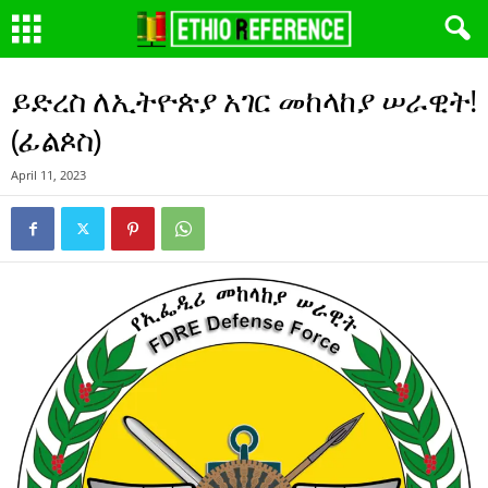
ይድረስ ለኢትዮጵያ አገር መከላከያ ሠራዊት!
(ፊልጶስ)
April 11, 2023