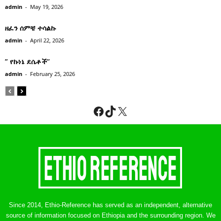
admin
-
May 19, 2026
ዘፈን ሰምቼ ተሳልኩ
admin
-
April 22, 2026
” የኩነኔ ደሴቶች’’
admin
-
February 25, 2026
Facebook
TikTok
X
Since 2014, Ethio-Reference has served as an independent, alternative
source of information focused on Ethiopia and the surrounding region. We