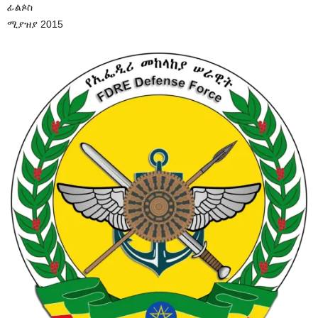
ፊልጶስ
ሚያዝያ 2015