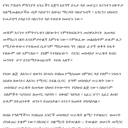
የጎሳ ፓለቲካ ምክንያት አገራችን እጅግ አደግኛ ሁኔታ ላይ መሆኗና እናንተን በቀጥታ
ስለሚመልከታችሁ ብቻ ሳይሆን፤ ለቀባሪ ማርዳት ባይሆንብኝ ፤ አገርንና ህዝብን
የመታድግ ኃላፊነት በእናንተ ላይ የወደቀ በመሆኑ ነው።
መቼም እናንተ የምትኖሩቱን ህይውትና የምትከፍሉትን መሰዋአትነት ለመጻፍ
መሞከሪን በበጎ እንደምታዮልኝ እምነቴ ነው። የምጽፈው መልዕክትም ሁሉም ዜጋ
የሚያውቀውና የተለመደ ቢሆንም ማስታወሱ ግን በዚህ ፈተኝ ወቅት ክፋት
የለውም ብየ አምናለሁ። ይህም የተከበረውን የአገር መከላከያ ሠራዊት ክብር
መንካት ሆኖ እንደማይቆጠርብኝ ተስፋ አለኝ።
የሰው ልጅ ለአገሩና ለወገኑ ከነፍሱ የበለጠ የሚሰጠው በምድር ላይ የለም። ነፍሱን
አስይዞ ለወገኑና ለአገሩ የሚኖር ኃይል ቢኖር ደግሞ መከላከያ ሠራዊት ነው።
መከላከያ ሠራዊት ከመላው ህዝብ የተውጣጣ የህዝብ ልጅ ነው። ስለሆነም
ስለምቾት ሳያስብ፣ ለመኖር ሳይጓጓ ፤ በቀበሮ ጎድጓድ ፣ አፈር ሆኖ፣ አፈር ለብሶ
ሁሌም በተጠንቀቅ ወገኑን ይጠብቃል። አገሩን ከጠላት ይከላከላል።
በብዙ የዓለማችንና የሰለጠኑ አገሮች መከላከያ ሠራዊት ቋሚ፣ የተክበረና ዘመናት
ያስቆጠረ ተቋም ነው። በክብርና በቋሚነት ከትውልድ – ትውልድ ዘመናት መሻጋር