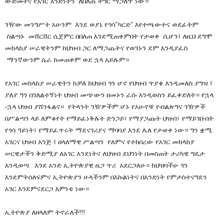
ውድመትና የአገር እንድነትን ለበለጠ ችግር ማጋለጥ ነው።
ገዥው መንግሥት አሁንም እንደ ወያኔ የጎሳ”ካርድ” እየተጫውተና ወደፊትም
ስልጣኑ መሸርሸር ሲጀምር በበለጠ እንደሚጠቀምበት የታወቀ ሲሆን፤ ለዚህ ደግሞ
መከላከያ ሠራዊትንም ከህዝብ ጋር ለማጋጨትና የወገኑን ደም እንዲያፈስ
ማንኛውንም ሴራ ከመጠቀም ወደ ኋላ አይሉም።
የአገር መከላከያ ሠራዊትን ከቻለ ከህዝብ ጎን ሆኖ የህዝብ ጥያቄ እንዲመለስ ያግዝ ፤
ያለያ ግን በገለልተኝነት ህዝብ መጭውን ዘመኑን ራሱ እንዲወስን ይፈቀድለት። የኋላ
-ኋላ ህዝብ ያሸንፋልና። የትላንት ገዥዎችም ሆኑ የአሁኖቹ የብልጽግና ገዥዎች
በሥልጣን ላይ ለምቆየት የማይፈነቅሉት ድንጋይ፣ የማያጋጩት ህዝብ፣ የማይገቡበት
የጎሳ ዓይነት፣ የማይፈጥሩት ማደናገሪያና ማባባያ እንደ ሌለ የታወቀ ነው። ግን ቋሚ
አገርና ህዝብ እንጅ ፤ ዘላለማዊ ሥልጣን የለምና የተከበረው የአገር መከላከያ
ሠርዊታችን ቅድሚያ ለአገር እንደነትና ለህዝብ ደህንነት በመስጠት ታሪካዊ ግዴታ
እንዲወጣ እንደ አንድ ኢትዮጵያዊ ዜጋ ጥሪ አደርጋለሁ። ከህዝባችሁ ጎን
እንደምትሰለፍምና ኢትዮጵያን ሁላችንም በእኩልነትና በአንድነት የምታስተናግደን
አገር እንደምናደርጋ እምነቴ ነው።
ኢትዮጵያ ለዘላለም ትኖራለች!!!