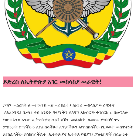
ይድረስ ለኢትዮጵያ አገር መከላከያ ሠራዊት!
ይኽን መልዕክት ለመተየብ ከመጀመሪ በፊት፤ ለአገሬ መከላከያ ሠራዊትና
ለአረንጓዲ፣ ቢጫ፤ ቀይ ሰንደቅ ዓላማችን ያለኝን አክብሮት ተንበርክኬ በመግለጽ
ነው። እንደ አንድ ኢትዮጵያዊ ዜጋ፤ ይኽን መልዕክት ለመጻፍ ያነሳሳኝ ዋና
ምክንያት ደማችሁን እያፈሰሳችሁ፤ አጥታችሁን እየከሰከሳችሁ የህይወት መሰዋትነት
እየከፈላችሁ ያሰከበራችኋት ኢትዮጵያና ኢትዮጵያዊያን፤ ፓለቲከኞች በፈጠሩት