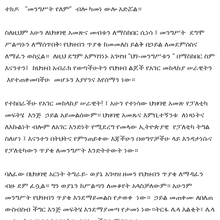
ተክዶ ”መንግሥት የለም” ብሎ ካመነ ውሎ አድሯል።
ስለዚህም አሁን ለህዝባዊ አመጽና መብቱን ለማስከበር ሲነሳ ፤ መንግሥት ደግሞ
ሥልጣኑን ለማሰጥበቅ፡ የህዝብን ጥያቄ ከመመለስ ይልቅ በኃይል ለመደምሰስና
ለማፈን ወስኗል። ለዚህ ደግም አምባገነኑ አገዛዝ ”ህገ-መንግሥቱን ” በማስከበር ስም
እናንተን፤ ከህዝብ አብራክ የወጣችሁትን የህዝብ ልጆች የአገር መከላከያ ሠራዊትን
እየተጠቀመባችሁ መሆኑን እያየንና እየሰማን ነው።
የተከበራችሁ የአገር መከላከያ ሠራዊት! ፤ አሁን የተነሳው ህዝባዊ አመጽ የፓለቲካ
መፍትሄ እንጅ ኃይል አይመልሰውም። ህዝባዊ አመጹና እምቢተኝንቱ ለነጻነትና
ለእኩልነት ብሎም ለአገር እንድነት የሚደረግ የመላው ኢትዮጵያዊ የፓለቲካ ትግል
ስለሆነ ፤ እናንተን በትህትና የምንጠይቀው እጃችሁን በወግኖቻችሁ ላይ እንዳታነሱና
የፓለቲካውን ጥያቄ ለመንግሥት እንድትተውት ነው።
ባለፈው በህዝባዊ አርነት ትግራይ- ወያኔ አገዛዝ ዘመን የህዝብን ጥያቄ ለማዳፈን
ብዙ ደም ፈሷል። ግን ወያኔን ከሥልጣን ለመቆየት አላስቻለውም። አሁንም
መንግሥት የህዝብን ጥያቄ እንደማይመልስ የታወቀ ነው። ኃይል መጠቀሙ ለበለጠ
ውስብስብ ችግር እንጅ መፍትሄ እንደማያመጣ የታመነ ነው።ትርፋ ሌላ እልቂት፣ ሌላ