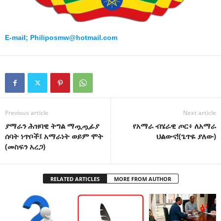
E-mail; Philiposmw@hotmail.com
Previous article
Next article
ያማራን ሕዝባዊ ትግል ማጧጧፊያ
የአማራ ብሄራዊ ጦር፥ ለአማራ
ሰባት ነጥቦች፤ አማራነት ወይም ሞት
ህልውና!(ጌጥዬ ያለው)
(መስፍን አረጋ)
RELATED ARTICLES
MORE FROM AUTHOR