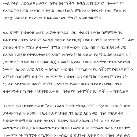
መፈናቀል ደርሷል። አሁንም ከዋና ከተማችን አዲስ አበባ ጀምሮ በመላውም
የአገራችን ክፍል ተባብሶ ቀጥሏል። ለዚህ ሁሉ ምክንያቱ በዋናነት የጎሳ ፓለቲካና
ቋንቋ መሰረት ያደረገው ክልል መሆኑን ማንም አይዘነገውም።
ዛሬ ደግሞ ከህዝባዊ ወያኔ አርነት ትግራይ ጋር ተደረገ የተባለ ስምምነት ገና
ባልተተገበረበትና እነሱም ለአዲስ ጦርነት እየተዘጋጁ ባለበት ሰዓት መንግሥት ”—ልዮ
ኃይልን ትጥቅ ማስፈታት—-” በሚል የተጀመረው ያልታሰበ ውሳኔ፤ከእናንተ ጋር
በአንድ ጉድጓድ የተዋደቀውንና አብሮ መሰዋአት ከከፈለው የአማራ ልዩ ኃይልና ፋኖ
ጋር ግጭት ገብቶ ክቡር የሰው ልጅ ህይወት እያለፈ ነው። ሰላማዊ ህዝብ እየተጎዳ
ነው። ” ለአንድ አገር አንድ መከላከያ ሠራዊት ” የሚለው የሁላችንም የብዙዎቻችን
እምነት ቢሆንም፤ ይህ ግን መንግሥት ከህዝብ ጋር ሳይማከርና አሁንም የጦርነት
ነጋሪት እየተጎሰመ ባለበት ሰዓት፤ ያለግዜው የመጣ ውሳኔ በተለይ በህዝቡ ዘንድ
ተቀባይነት በማጣቱ ፤ ህዝባዊ አመጽ በተለያዩ ከተሞችና ቦታዎች ተቀጣጥሏል።
በርግጥ ይህ ህዝባዊ አመጽ ”ልዮ ኃይልን ትጥቅ ማስፈታት” የሚለው ክብሪት ሆኖ
ያቀጣጣጥለው እንጅ፤ የኢትዮጵያ ህዝብ ግን ከደር እስከ ዳር በጎሳ ገዥዎችና
ካድሪዎች በሚያደርሱበት ጭቆና፣ ስደትና ግድያ አስመርሮት፤ አሁን ያለው
መንግሥት በቅቶታል። በመንግሥትና በህዝብ መሃከል መተማመን ከጠፋና ህዝብም
ከመንግሥት ማግኘት የሚገባውን መሰረታዊ ደህንነት አጥቶና የተገባለት ቃል ሁሉ