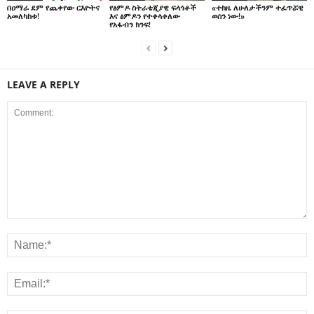
በዐማራ ደም የጨቀየው ርእዮትና
የፅምዶ ስትራቴጂያዊ ፍላጎቶች
«ተከዜ ለሁለታችንም ተፈጥሯዊ
አመለካከቱ!
እና ፅምዶን የተቀላቀለው
ወሰን ነው!»
የአፋብን ክንፍ!
LEAVE A REPLY