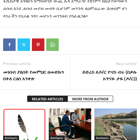
ፋሺስታዊ አገዛዙን ከማስወገድ ውጪ ሌላ አማራጭ የለንም፡፡ ከዚህ የወጣውን
ሐሳብ እንደ ሐሳብ መያዝ መብት ቢሆንም መንገዱ ለዐምሐራው ሕዝብም ሆነ
ላገራችን የሲኦል ጎዳና መሆኑን መገንዘብ ያስፈልጋል፡፡
Previous article
Next article
መነበብ ያለበት የመምህር ዘመድኩን
ይድረስ ለዶ/ር ዮናስ ብሩ (በቃሉ
በቀለ ርዕሰ አንቀጽ
አጥናፉ ታዬ (ዶ/ር))
RELATED ARTICLES
MORE FROM AUTHOR
Amharic
Amharic
Amharic