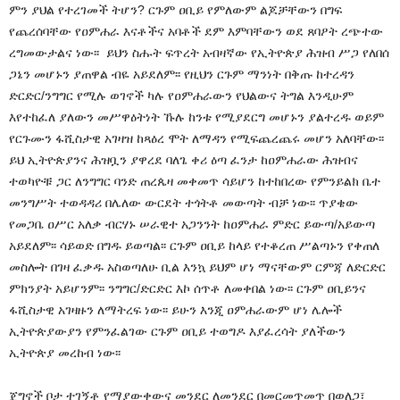
ምን ያህል የተረገመች ትሆን? ርጉም ዐቢይ የምለውም ልጆቻቸውን በግፍ
የጨረሰባቸው የዐምሐራ እናቶችና አባቶች ደም እምባቸውን ወደ ጸባዖት ረጭተው
ረግመውታልና ነው፡፡ ይህን ስሑት ፍጥረት አብዛኛው የኢትዮጵያ ሕዝብ ሥጋ የለበሰ
ጋኔን መሆኑን ያጠዋል ብዬ አይደለም፡፡ የዚህን ርጉም ማንነት በቅጡ ከተረዳን
ድርድር/ንግግር የሚሉ ወገኖች ካሉ የዐምሐራውን የህልውና ትግል እንዲሁም
እየተከፈለ ያለውን መሥዋዕትነት ኹሉ ከንቱ የሚያደርግ መሆኑን ያልተረዱ ወይም
የርጉሙን ፋሺስታዊ አገዛዝ ከጻዕረ ሞት ለማዳን የሚፍጨረጨሩ መሆን አለባቸው፡፡
ይህ ኢትዮጵያንና ሕዝቧን ያዋረደ ባለጌ ቀሪ ዕጣ ፈንታ ከዐምሐራው ሕዝብና
ተወካዮቹ ጋር ለንግግር ባንድ ጠረጴዛ መቀመጥ ሳይሆን ከተከበረው የምንይልክ ቤተ
መንግሥት ተወዳዳሪ በሌለው ውርደት ተጎትቶ መውጣት ብቻ ነው፡፡ ጥያቄው
የመጋቤ ዐሥር አለቃ ብርሃኑ ሠራዊተ አጋንንት ከዐምሐራ ምድር ይውጣ/አይውጣ
አይደለም፡፡ ሳይወድ በግዱ ይወጣል፡፡ ርጉም ዐቢይ ከላይ የተቆረጠ ሥልጣኑን የቀጠለ
መስሎት በገዛ ፈቃዱ አስወጣለሁ ቢል እንኳ ይህም ሆነ ማናቸውም ርምጃ ለድርድር
ምክንያት አይሆንም፡፡ ንግግር/ድርድር እኮ ሰጥቶ ለመቀበል ነው፡፡ ርጉም ዐቢይንና
ፋሺስታዊ አገዛዙን ለማትረፍ ነው፡፡ ይሁን እንጂ ዐምሐራውም ሆነ ሌሎች
ኢትዮጵያውያን የምንፈልገው ርጉም ዐቢይ ተወግዶ እያፈረሳት ያለችውን
ኢትዮጵያ መረከብ ነው፡፡
ጀግኖች ቦታ ተገኝቶ የማያውቀውና መንደር ለመንደር በመርመጥመጥ በወለጋ፣