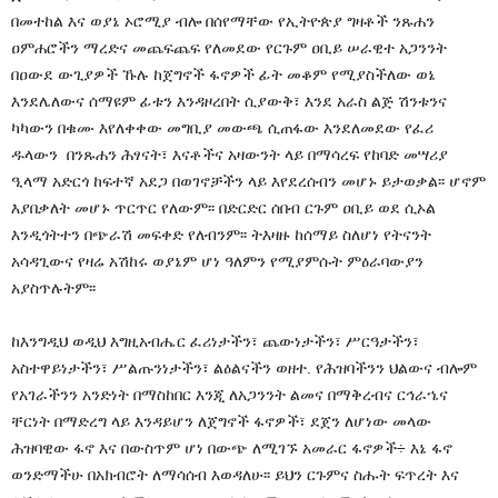
በመተከል እና ወያኔ ኦሮሚያ ብሎ በሰየማቸው የኢትዮጵያ ግዛቶች ንጹሐን
ዐምሐሮችን ማረድና መጨፍጨፍ የለመደው የርጉም ዐቢይ ሠራዊተ አጋንንት
በዐውደ ውጊያዎች ኹሉ ከጀግኖች ፋኖዎች ፊት መቆም የሚያስችለው ወኔ
እንደሌለውና ሰማዩም ፊቱን እንዳዞረበት ሲያውቅ፣ እንደ አራስ ልጅ ሽንቱንና
ካካውን በቁሙ እየለቀቀው መግቢያ መውጫ ሲጠፋው እንደለመደው የፈሪ
ዱላውን በንጹሐን ሕፃናት፣ እናቶችና አዛውንት ላይ በማሳረፍ የከባድ መሣሪያ
ዒላማ አድርጎ ከፍተኛ አደጋ በወገኖቻችን ላይ እየደረሰብን መሆኑ ይታወቃል፡፡ ሆኖም
እያበቃለት መሆኑ ጥርጥር የለውም፡፡ በድርድር ሰበብ ርጉም ዐቢይ ወደ ሲኦል
እንዲጎትተን በጭራሽ መፍቀድ የለብንም፡፡ ትእዛዙ ከሰማይ ስለሆነ የትናንት
አሳዳጊውና የዛሬ አሽከሩ ወያኔም ሆነ ዓለምን የሚያምሱት ምዕራባውያን
አያስጥሉትም፡፡
ከእንግዲህ ወዲህ እግዚአብሔር ፈሪነታችን፣ ጨውነታችን፣ ሥርዓታችን፣
አስተዋይነታችን፣ ሥልጡንነታችን፣ ልዕልናችን ወዘተ. የሕዝባችንን ህልውና ብሎም
የአገራችንን አንድነት በማስከበር እንጂ ለአጋንንት ልመና በማቅረብና ርኅራኄና
ቸርነት በማድረግ ላይ እንዳይሆን ለጀግኖች ፋኖዎች፣ ደጀን ለሆነው መላው
ሕዝባዊው ፋኖ እና በውስጥም ሆነ በውጭ ለሚገኙ አመራር ፋኖዎች÷ እኔ ፋኖ
ወንድማችሁ በአክብሮት ለማሳሰብ እወዳለሁ፡፡ ይህን ርጉምና ስሑት ፍጥረት እና