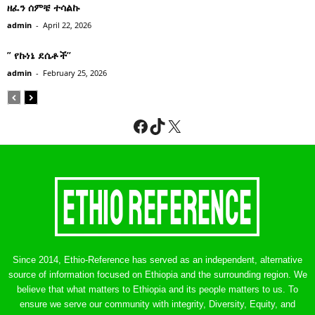
ዘፈን ሰምቼ ተሳልኩ
admin
-
April 22, 2026
” የኩነኔ ደሴቶች’’
admin
-
February 25, 2026
Facebook
TikTok
X
Since 2014, Ethio-Reference has served as an independent, alternative
source of information focused on Ethiopia and the surrounding region. We
believe that what matters to Ethiopia and its people matters to us. To
ensure we serve our community with integrity, Diversity, Equity, and