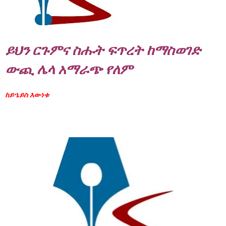
ይህን ርጉምና ስሑት ፍጥረት ከማስወገድ
ውጪ ሌላ አማራጭ የለም
ከይኄይስ እውነቱ