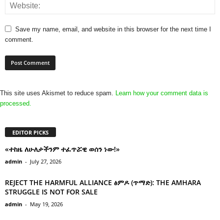
Save my name, email, and website in this browser for the next time I
comment.
This site uses Akismet to reduce spam.
Learn how your comment data is
processed.
EDITOR PICKS
«ተከዜ ለሁለታችንም ተፈጥሯዊ ወሰን ነው!»
admin
-
July 27, 2026
REJECT THE HARMFUL ALLIANCE ፅምዶ (ጥማድ): THE AMHARA
STRUGGLE IS NOT FOR SALE
admin
-
May 19, 2026