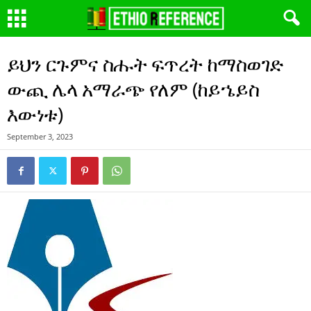
ይህን ርጉምና ስሑት ፍጥረት ከማስወገድ
ውጪ ሌላ አማራጭ የለም (ከይኄይስ
እውነቱ)
September 3, 2023