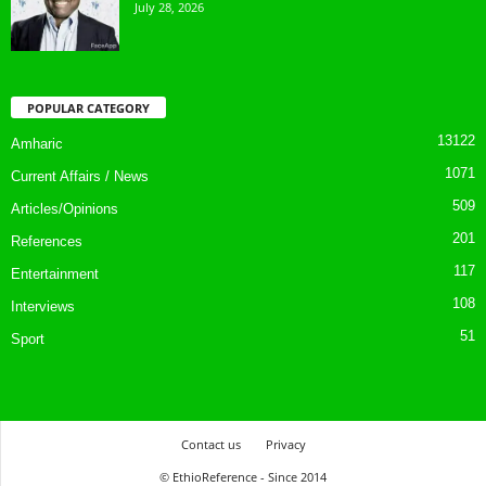
July 28, 2026
POPULAR CATEGORY
13122
Amharic
1071
Current Affairs / News
509
Articles/Opinions
201
References
117
Entertainment
108
Interviews
51
Sport
Contact us
Privacy
© EthioReference - Since 2014