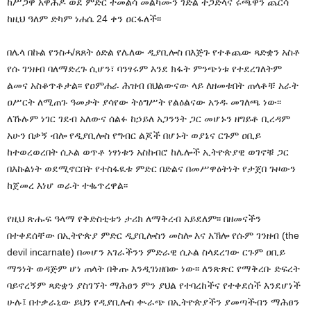
ከሥጋዋ አዋሕዶ ወደ ምድር ተመልሳ መልካሙን ገድል ተጋድላና ሩጫዋን ጨርሳ
ከዚህ ዓለም ድካም ነሐሴ 24 ቀን ዐርፋለች፡፡
በሌላ በኩል የንስሓ/ጸጸት ዕድል የሌለው ዲያቢሎስ በእጅጉ የተቆጨው ጻድቋን አስቶ
የሱ ገንዘብ ባለማድረጉ ሲሆን፣ ባንፃሩም እንደ ክፋት ምንጭነቱ የተደረገለትም
ልመና አስቆጥቶታል፡፡ የዐምሐራ ሕዝብ በህልውናው ላይ ለዘመቱበት ጠላቶቹ አራት
ዐሥርት ለሚጠጉ ዓመታት ያሳየው ትዕግሥት የልዕልናው አንዱ መገለጫ ነው፡፡
ለኹሉም ነገር ገደብ አለውና ሰልፉ ከኃይለ አጋንንት ጋር መሆኑን ዘግይቶ ቢረዳም
አሁን በቃኝ ብሎ የዲያቢሎስ የግብር ልጆች በሆኑት ወያኔና ርጉም ዐቢይ
ከተወረወረበት ሲኦል ወጥቶ ነፃነቱን አስከብሮ ከሌሎች ኢትዮጵያዊ ወገኖቹ ጋር
በእኩልነት ወደሚኖርበት የተስፋዪቱ ምድር በድልና በመሥዋዕትነት የታጀበ ጉዞውን
ከጀመረ እነሆ ወራት ተቈጥረዋል፡፡
የዚህ ጽሑፍ ዓላማ የቅድስቲቱን ታሪክ ለማቅረብ አይደለም፡፡ በዘመናችን
በተቀደሰቸው በኢትዮጵያ ምድር ዲያቢሎስን መስሎ እና አኽሎ የሱም ገንዘብ (
the
devil incarnate
) በመሆን አገራችንን ምድራዊ ሲኦል ስላደረገው ርጉም ዐቢይ
ማንነት ወዳጅም ሆነ ጠላት በቅጡ እንዲገነዘበው ነው፡፡ ለንጽጽር የማቅረቡ ድፍረት
ባይኖረኝም ጻድቋን ያስገኘት ማሕፀን ምን ያህል የተባረከችና የተቀደሰች እንደሆነች
ሁሉ፤ በተቃራኒው ይህን የዲያቢሎስ ቊራጭ በኢትዮጵያችን ያመጣችብን ማሕፀን