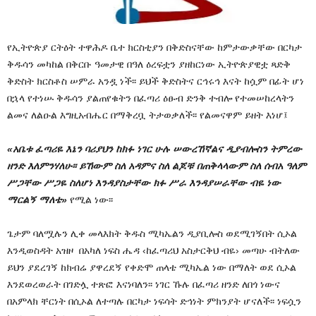
የኢትዮጵያ ርትዕት ተዋሕዶ ቤተ ክርስቲያን በቅድስናቸው ከምታውቃቸው በርካታ
ቅዱሳን መካከል በቅርቡ ዓመታዊ በዓለ ዕረፍቷን ያዘከርነው ኢትዮጵያዊቷ ጻድቅ
ቅድስት ክርስቶስ ሠምራ አንዷ ነች፡፡ ይህች ቅድስትና ርኅሩኅ እናት ከሷም በፊት ሆነ
በኋላ የተነሡ ቅዱሳን ያልጠየቁትን በፈጣሪ ዕፁብ ድንቅ ተብሎ የተመሠከረላትን
ልመና ለልዑል እግዚአብሔር በማቅረቧ ትታወቃለች፡፡ የልመናዋም ይዘት እነሆ፤
«አቤቱ ፈጣሪዬ እኔን ባሪያህን ከክፉ ነገር ሁሉ ሠውረኸኛልና ዲያብሎስን ትምረው
ዘንድ እለምንሃለሁ፡፡ ይኸውም ስለ አዳምና ስለ ልጆቹ በጠቅላላውም ስለ ሰብአ ዓለም
ሥጋቸው ሥጋዬ ስለሆነ እንዳያስታቸው ክፉ ሥራ እንዳያሠራቸው ብዬ ነው
ማርልኝ ማለቴ
»
የሚል ነው፡፡
ጌታም ባለሟሉን ሊቀ መላእክት ቅዱስ ሚካኤልን ዲያቢሎስ ወደሚገኝበት ሲኦል
እንዲወስዳት አዝዞ በአካለ ነፍስ ሔዳ ‹ከፈጣሪህ አስታርቅህ ብዬ› መጣሁ ብትለው
ይህን ያደረገኝ ከክብሬ ያዋረደኝ የቀድሞ ጠላቴ ሚካኤል ነው በማለት ወደ ሲኦል
እንደወረወራት በገድሏ ተጽፎ እናነባለን፡፡ ነገር ኹሉ በፈጣሪ ዘንድ ለበጎ ነውና
በአምላክ ቸርነት በሲኦል ለተጣሉ በርካታ ነፍሳት ድኅነት ምክንያት ሆናለች፡፡ ነፍሷን