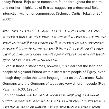
today Eritrea. Beja place names are found throughout the central
and northern highlands of Eritrea, suggesting widespread Beja
interaction with other communities (Schmidt, Curtis, Teka , p. 284,
2008)”
ብሄረ ትግርኛ እና ትግራዮች ተቀራራቢ ቋንቋ ቢጠቀሙም የተለያዩ ሁለት ነገዶች
መሆናቸውን በአካባቢው ጥናት ያደረጉ ተመራማሪዎች ፅፈዋል። ሮይ ፓተማን ብሄረ
ትግርኛ እና ትግራዮች ሁለቱ የተለያዩ ነገዶች መሆናቸውን እንዲህ አስቀምጦታል።
አስትርያዎች ጀርመኖች እና የተወሰኑ ስዊዞች ጀርመንኛ ቢናገሩም ሁሉም የተለያዩ
ህዝቦች እነሆኑት ሁሉ በ ኤርትራ ከፍታማ ቦታዎች የሚኖሩት እና ትግራዮች ከጥንት
ጀምሮ የተለያዩ ነገዶች ናቸው ስል ፅፉዋል።
“Even in those distant times, however, it is clear that the land and
people of highland Eritrea were distinct from people of Tigray, even
though they spoke the same language-just as the Austrians, Swiss
Germans and the Germans of today are very different people (Roy
Pateman, P.33, 1998).”
ከላይ እንደገለፅኩት ሁቱ እና ቱትሲ ተመሳሳይ የአፍ መፍቻ ቋንቋ እና ተመሳሳይ
ሃይማኖት ቢኖራቸውም ራሳቸውን እንደ ሁለት የተለያዩ ነገዶች ነው የሚቆጥሩት።
ፖርቹጋላዊው ፍራንሲስኮ አልቫሬዝ በ 16ኛው ክፍለ ዘመን ወደ ምስራቅ አፍሪካ