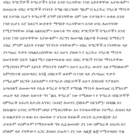
ብሄረ ትግርኛዎች ትግራዮችን እንደ አንድ የራሳቸው ነገድ አይተዋቸው አያውቁም።
በመሰረቱ ብሄረ ትግርኞች የነፃነት ትግል ባደረጉበት ግዜም በ ኤርትራ ሃገራዊ ማንነት
ላይ የታገሉ ሲሆን ትግራዮች ደግሞ በነገዳቸው ስም ነው የታገሉት። ሁለቱ አንድ
ነገድ ቢሆኑ ኑሮ ከደርግ ውድቀት ማግስት የራሳቸውን አንድ ሀገር ለመገንባት
የሚያግዳቸው አካል አልነበረም። እውነቱ ግን ብሄረ ትግርኛዎች ትግራዮችን እንደ
አንድ ነገድ አይተዋቸው አያውቁም። ደርግን ለመጣል ስልታዊ ትብብር ከማድረግ
ያለፈ ምንም አይነት የተለየ ግንኙነት የላቸውም። ብሄረ ትግርኞች በ ነገዳቸው ላይ
ያነጣጠረ ጥቃት ስላልደረሰባቸው እና አሁን ያለውን የ ኤርትራ ሃገራዊ ማንነት
በመገንባት ሂደት ጉልህ ሚና ስለተጫወቱ ወደ ብሄረ ትግርኛ የነገድ ማንነታቸው
የሚያስገባ ምንም አይነት ምክንያት የለም። አሁን ኤርትራ ውስጥ አለ የሚባለውም
አምባገነናዊ አስተዳደር እንጂ ብሄርተኛ ወይም በ ነገድ ላይ ያነጣጠረ ጥቃት
የሚፈፅም ስርዓት አይደለም። የትግራይ ብሄርተኞች አሁን ከገቡበት የፖለቲካ
አጣብቂኝ ለመውጣት የሌለ ትግራይ ትግርኛ የሚባል ማንነት ለመፍጠር ቢሞክሩም
መሬት ላይ ያለው እውነት ግን ”ልቢ ትግራይ” ነው የሚለው። የ ትግራይ ብሄርተኞች
በምስራቅ አፍሪካ ከታሪክ አንፃር ፣አብሮ ከመኖር (በክፉም በደጉም)፣ ከባህል እና
ከስነልቦና አንፃር ከማንም በላይ የሚቀርባቸው እና የተዛመዳቸው የአማራ ሕዝብ ላይ
በ ወልቃይት በ ወሎ እና በመላው የ ሀገሪቱ ክፍሎች ጦርነት ሲያውጁበት እና
ታይቶም ተሰምቶም የማይታወቅ ግፍ ሲፈፅሙበት ያኔ ነው በምስራቅ አፍሪካ እና
በዓለም ላይ ያላቸውን አጋር ሕዝብ ያጡት። ያኔ ነው ለልጅ ልጅ የሚተላለፍ ጥል