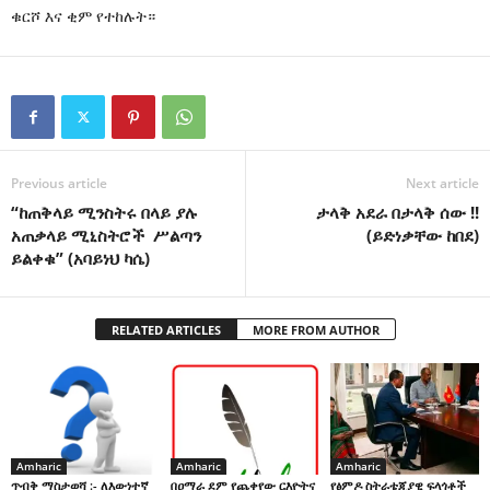
ቁርሾ እና ቂም የተከሉት።
Previous article
Next article
“ከጠቅላይ ሚንስትሩ በላይ ያሉ
ታላቅ አደራ በታላቅ ሰው !!
አጠቃላይ ሚኒስትሮች ሥልጣን
(ይድነቃቸው ከበደ)
ይልቀቁ” (አባይነህ ካሴ)
RELATED ARTICLES
MORE FROM AUTHOR
Amharic
Amharic
Amharic
በዐማራ ደም የጨቀየው ርእዮትና
የፅምዶ ስትራቴጂያዊ ፍላጎቶች
ጥብቅ ማስታወሻ :- ለእውነተኛ