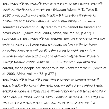
ብሄረ ትግርኛዎች ስለ ትግራዮች ያላቸው ስሜት ምን እንደሆነ ሲጠየቁ ትግራዮች
ወይም አጋሜዎች እያሉ ይጠሩዋቸዋል። (Hassan Adem, M.T., Tekle B,
2010) እነዚህ ኤርትራውያን ብሄረ ትግርኛዎች ትግራዮችን የማይታመኑ እና
ልባቸው የማይገኝ አድርገው በአሉታዊ መንገድ ይስሉዋቸዋል። ”Eritreans
sometimes contemptuously refer to them- cannot be trusted and
never could.” (Smith,et al. 2003, Africa, volume 73, p.377) ።
በኤርትራውያን ብሄረ ትግርኛዎች ላይ በተደረገው በዚህ አንትሮፖሎጅካል ማህበራዊ
ጥናት ላይ አንድ የ eplf ታጋይ የነበረ ለፕሮፌሰር ሪድ ”አባቶቻችን እና ቅድመ
አያቶቻችን እነዚህ ትግራዮች አደገኛ ናቸው በደንብ እናውቃቸዋለን ብለው
አስጠንቅቀውናል” ብሎ ኤርትራውያን ነፃነታቸውን ባወጁበት ዓመተምህረት በ
አውሮፓ አቆጣጠር በ1991 ወይም በ1983 ኢ.አ ምስክርነት ሰጦ ነበር። “Be
careful, these people are dangerous, we know them well!” (Smith,et
al. 2003, Africa, volume 73, p.377 )
ብሄረ ትግርኛዎች ከ ትግሬዎች የተለየ ማንነት እንዳላቸው እያሳወቁ ትግሬዎች
ብሔረ ትግርኛዎችን እንደራሳቸው ብሄር አድርገው ለምን ይቆጥሩዋቸዋል? ብሄረ
ትግርኛዎች ኤርትራዊ የሚባል ሃገራዊ ማንነት ሲገነቡ ትግራዮች ከብሄረ ትግርኛዎች
የተለየ ብሔራዊ ማንነት መገንባት ለምን ተሳናቸው? በትግራዮች ዘንድ የሚታየው
የማንነት ቀውስ ምንጩ ምንድን ነው? ለመሆኑ ይህ የብሔረ ትግርኛዎች ለ
ትግራዮች ያላቸው አሉታዊ አመለካከት እንዴት ሊመጣ ቻለ?