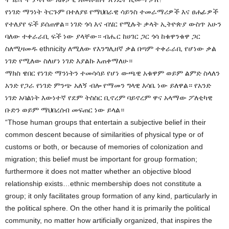
የነገድ ማንነት ትርጉም በተለያዩ የማህበራዊ ሳይንስ ተመራማሪዎች እና ፀሐፊዎች
የተለያየ ፍች ይሰጠዋል። ነገድ ጎሳ እና ብሄር የሚሉት ቃላት ኢትዮጵያ ውስጥ አሁን
ባለው ተቀራራቢ ፍች ነው ያላቸው። ብሔር ከሀገር ጋር ጎሳ ከቁዋንቁዋ ጋር
ስለሚዛመዱ ethnicity ለሚለው የእንግሊዘኛ ቃል በጣም ተቀራራቢ የሆነው ቃል
ነገድ የሚለው ስለሆነ ነገድ እያልኩ እጠቀማለሁ።
ማክስ ዌበር የነገድ ማንነትን ተመሳሳይ የሆነ ውጫዊ አቁዋም ወይም ልምድ ስላለን
አንድ የጋራ የነገድ ምንጭ አለኝ ብሎ የማመን ግላዊ እሳቤ ነው ይለዋል። የአንድ
ነገድ አባልነት እውነተኛ የደም ትስስር ቢኖረም ባይኖረም ዋና አላማው ፖለቲካዊ
ቡድን ወይም ማህበረሰብ መፍጠር ነው ይላል።
“Those human groups that entertain a subjective belief in their
common descent because of similarities of physical type or of
customs or both, or because of memories of colonization and
migration; this belief must be important for group formation;
furthermore it does not matter whether an objective blood
relationship exists…ethnic membership does not constitute a
group; it only facilitates group formation of any kind, particularly in
the political sphere. On the other hand it is primarily the political
community, no matter how artificially organized, that inspires the