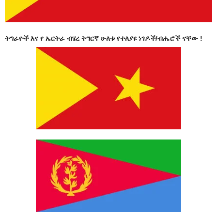
ትግራዮች እና የ ኤርትራ ብሄረ ትግርኛ ሁለቱ የተለያዩ ነገዶች/ብሔሮች ናቸው !