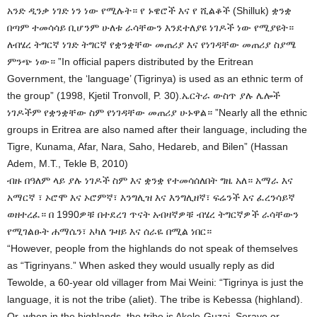
አንድ ዲንቃ ነገድ ነን ነው የሚሉት። የ ኑዌሮች እና የ ሺልቆች (Shilluk) ቋንቋ
በጣም ተመሳሳይ ቢሆንም ሁለቱ ራሳቸውን እንደተለያዩ ነገዶች ነው የሚያዩት።
ለብሄረ ትግርኛ ነገድ ትግርኛ የቋንቋቸው መጠሪያ እና የነገዳቸው መጠሪያ ስያሜ
ምንጭ ነው። ”In official papers distributed by the Eritrean
Government, the ‘language’ (Tigrinya) is used as an ethnic term of
the group” (1998, Kjetil Tronvoll, P. 30).ኤርትራ ውስጥ ያሉ ሌሎች
ነገዶችም የቋንቋቸው ስም የነገዳቸው መጠሪያ ሁኑዋል። ”Nearly all the ethnic
groups in Eritrea are also named after their language, including the
Tigre, Kunama, Afar, Nara, Saho, Hedareb, and Bilen” (Hassan
Adem, M.T., Tekle B, 2010)
ብዙ በዓለም ላይ ያሉ ነገዶች ስም እና ቋንቋ የተመሳሰለበት ግዜ አለ። አማራ እና
አማርኛ ፣ ኦሮሞ እና ኦሮምኛ፣ እንግሊዝ እና እንግሊዘኛ፣ ፍሬንች እና ፈረንሳይኛ
ወዘተረፈ። በ 1990ዎቹ በተደረገ ጥናት አብዛኛዎቹ ብሄረ ትግርኛዎች ራሳቸውን
የሚገልፁት ሐማሴን፣ አካለ ጉዛይ እና ሰራዬ በሚል ነበር።
“However, people from the highlands do not speak of themselves
as “Tigrinyans.” When asked they would usually reply as did
Tewolde, a 60-year old villager from Mai Weini: “Tigrinya is just the
language, it is not the tribe (aliet). The tribe is Kebessa (highland).
Or, when in the highlands, the tribe is Akele-Guzai, Seraye or