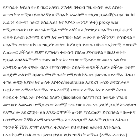
የምስራቅ አፍሪካ የቀይ ባህር አካባቢ ፖለቲካ በቅርብ ግዜ ውስጥ ወደ ለየለት
ውጥንቅጥ የሚገባ ይመስለኛል። ምስራቅ አፍሪካም የተለያዩ ኃይሎች(ግብፅ፣ ቱርክ፣
ኢራን፣ ሳውዲ፣ ካታር፣ እስራኤል፣ እና ሃያላን መንግሥታት) proxy war
የሚያደርጉበት ቦታ ይሆናል የሚል ግምት አለኝ። ኢትዮጵያ ሀገራችን በዚህ ፈታኝ
ወቅት በታሪክ አጋጣሚ ደካማ እና መንግስት አልባ መሁኑዋ ሁላችንንም ያሳዝነናል።
ሀገራችን ውስጥ በቅርብ ግዚያት ውስጥ ከፖለቲካ ቀውሱ ባሻገር የኢኮኖሚ ቀውስም
ሊጨመር ይችላል። ይህም የፖለቲካ ቀውሱን የበለጠ ያባብሰዋል። በዚህ ወቅት
የኃይል አሰላለፋችንም የተጠና ወቅቱ እና ግዜው የሚጠይቀው መሆን አለበት።
አንዳንድ ጠላት ናቸው ብለን የምናስባቸው ኃይሎች ወዳጆች ሊሆኑ ይችላሉ ወይም
ወዳጅም ጠላትም ሳይሆኑ ምንም ጉዳት የማያስከትሉብን ይሆናሉ። የአማራ ሕዝብ
ትግል ወዳጅ እያበዛ እና ጠላት እየቀነሰ/neutralize እያደረገ መሄድ ይኖርበታል።
በዚህ ረገድ አማኦሮ/አሮማራ ጥሩ እርምጃ ነው። የ አማራ እና የ ኦሮሞ ሕዝብ
የወደፊት ዕጣፈንታ የተሳሰረ ስለሆነ (በisolation ስለማንኖር) ከወዲሁ ሃገራዊ
መግባባት ለመፍጠር የሚደረገው እርምጃ ጥሩ ነው። ዳሩ ግን ያላቻ ጋብቻ እንዳይሆን
የአማራው አደረጃጀት ልክ እንደኦሮሞዎች ጡንቻ ማፈርጠም ይኖርበታል። በመቶኛ
ባስቀምጠው 25% ለአማኦሮ/ኦሮማራ እና እንዲሁም ለሌሎች የህዝብ ለሕዝብ
ግኑኘቶች 75% ደግሞ ለአማራ ተጋድሎ። ይህ የህዝብ ለሕዝብ እንቅስቃሴ
በኤርትራም በኩል መኖር ይኖርበታል። ይህን ግኑኝነት አማኤር(አማራ-ኤርትራ)