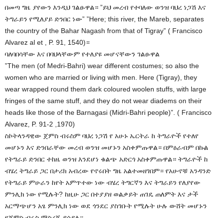
በመጣ ግዜ ያየውን እንዲህ ገልፁዋል። ”ይህ መረብ የተባለው ወንዝ ባህረ ነጋሽ እና
ትግራይን የሚለያይ ድንበር ነው” ”Here; this river, the Mareb, separates
the country of the Bahar Nagash from that of Tigray” ( Francisco
Alvarez al et , P. 91, 1540)።
ባለባበሳቸው እና በባህላቸውም የተለያዩ መሆናቸውን ገልፁዋል
”The men (of Medri-Bahri) wear different costumes; so also the
women who are married or living with men. Here (Tigray), they
wear wrapped round them dark coloured woolen stuffs, with large
fringes of the same stuff, and they do not wear diadems on their
heads like those of the Barnagasi (Midri-Bahri people)”. ( Francisco
Alvarez, P. 91-2 ,1970)
ስኮትላንዳዊው ጀምስ ብሩስም ባህረ ነጋሽ የ አሁኑ ኤርትራ ከ ትግራዮች የተለየ
መሆኑን እና ድንበራቸው መረብ ወንዝ መሆኑን አስቀምጡዋል። በምዕራብም በኩል
የትግራይ ድንበር ተከዜ ወንዝ እንደሆነ ቁልጭ አድርጎ አስቀምጡዋል። ትግራዮች ከ
ብሄረ ትግራይ ጋር በታሪክ አብረው የኖሩበት ግዜ አልተመዘገበም። የአሁኖቹ አንዳንድ
የትግራይ ምሁራን ከየት አምጥተው ነው ብሄረ ትግርኛን እና ትግራይን የለያየው
ምንሊክ ነው የሚሉት? ከዚሁ ጋር በተያያዘ ወልቃይት ጠገዴ ጠለምት እና ታች
አርማጭሆን አፄ ምንሊክ ነው ወደ ጎንደር ያስገቡት የሚሉት ሁሉ ውሸት መሆኑን
የጀምስ ብሩስ ማስረጃ ያሳያል።