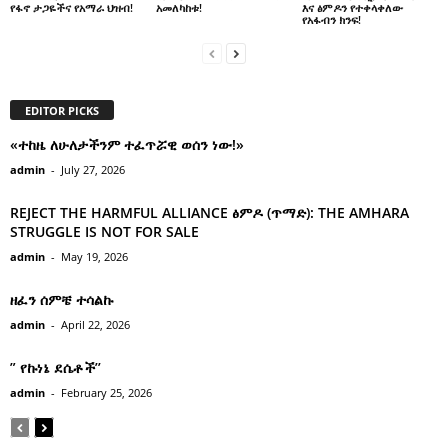
አመለካከቱ!
እና ፅምዶን የተቀላቀለው
የፋኖ ታጋዬችና የአማራ ህዝብ!
የአፋብን ክንፍ!
EDITOR PICKS
«ተከዜ ለሁለታችንም ተፈጥሯዊ ወሰን ነው!»
admin
-
July 27, 2026
REJECT THE HARMFUL ALLIANCE ፅምዶ (ጥማድ): THE AMHARA
STRUGGLE IS NOT FOR SALE
admin
-
May 19, 2026
ዘፈን ሰምቼ ተሳልኩ
admin
-
April 22, 2026
” የኩነኔ ደሴቶች’’
admin
-
February 25, 2026