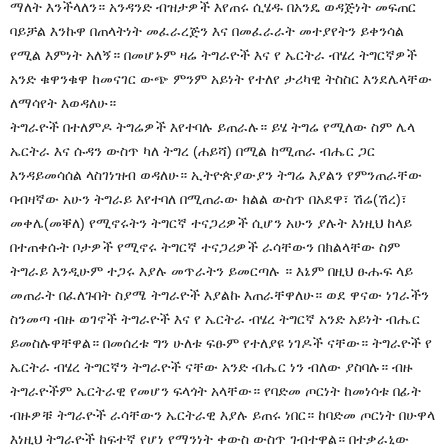
ማለት እንችላለን። አንዳንድ ብዝታዎች እየጠሩ ሲሄዱ በአንዴ ወዳጅነት መፍጠር
ባይቻል እንኩዋ በጠላትነት መፈራረጅን እና በመፈራራት መተያየትን ይቀንሳል
የሚል እምነት አለኝ። በመሆኑም ዛሬ ትግራዮች እና የ ኤርትራ ብሄረ ትግርኛዎች
አንድ ቁዋንቁዋ ከመናገር ውጭ ምንም አይነት የተለየ ታሪካዊ ትስስር እንደሌላቸው
ለማሳየት እወዳለሁ።
ትግራዮች በተለምዶ ትግሬዎች እየተባሉ ይጠራሉ። ይሄ ትግሬ የሚለው ስም ሌላ
ኤርትራ እና ሱዳን ውስጥ ካለ ትግረ (ሐይሻ) በሚል ከሚጠራ ብሔር ጋር
እንዳይመሳሰል ላስገነዝብ ወዳለሁ። ኢትዮጵያውያን ትግሬ እያልን የምንጠራቸው
ባብዛኛው አሁን ትግራይ እየተባለ በሚጠራው ክልል ውስጥ በአደዋ፣ ሽሬ(ሽረ)፣
መቀሌ(መቐለ) የሚኖሩትን ትግርኛ ተናጋሪዎች ሲሆን አሁን ያሉት እነዚህ ከላይ
በተጠቀሱት ቦታዎች የሚኖሩ ትግርኛ ተናጋሪዎች ራሳቸውን በክልላቸው ስም
ትግራይ እንዲሁም ተጋሩ እያሉ መጥራትን ይመርጣሉ ። እኔም በዚህ ፁሑፍ ላይ
መጠራት በፈለጉበት ስያሜ ትግራዮች እያልኩ እጠራቸዋለሁ። ወደ ዋናው ነገራችን
ስንመጣ ብዙ ወገኖች ትግራዮች እና የ ኤርትራ ብሄረ ትግርኛ አንድ አይነት ብሔር
ይመስሉዋቸዋል። በመሰረቱ ግን ሁለቱ ፍፁም የተለያዩ ነገዶች ናቸው። ትግራዮች የ
ኤርትራ ብሄረ ትግርኛን ትግራዮች ናቸው አንድ ብሔር ነን ብለው ያስባሉ። ብዙ
ትግራዮችም ኤርትራዊ የመሆን ፍላጎት አላቸው። የባድመ ጦርነት ከመነሳቱ በፊት
ብዙዎቹ ትግራዮች ራሳቸውን ኤርትራዊ እያሉ ይጠሩ ነበር። ከባድመ ጦርነት በሁዋላ
እነዚህ ትግራዮች ከፍተኛ የሆነ የማንነት ቀውስ ውስጥ ገብተዋል። በተቃራኒው