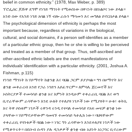
belief in common ethnicity.” (1978, Max Weber, p. 389)
ፕሮፌሰር ጆሹዋ ደግሞ የነገድ ማንነት የሚወሰነው በዋናነት በስነልቦና ነው ይላል።
አንድ ሰው የአንድ ነገድ አባል ነኝ ብሎ ራሱን ማሳመን እና መግለፅ ይኖርበታል ይላል።
The psychological dimension of ethnicity is perhaps the most
important because, regardless of variations in the biological,
cultural, and social domains, if a person self-identifies as a member
of a particular ethnic group, then he or she is willing to be perceived
and treated as a member of that group. Thus, self-ascribed and
other-ascribed ethnic labels are the overt manifestations of
individuals’ identification with a particular ethnicity. (2001, Joshua A.
Fishman, p.115)
የነገድ ማንነት ከ ሃይማኖት ከቋንቋ እና ባህል ጋርም ይያያዛል። ግን በሀማኖት እና
ቋንቋ መቀራረብ አንድ የጋራ ነገድን አይፈጥርም። ለምሳሌ ጀርመኖች እና
ኦስትርያዎች ተመሳሳይ ቋንቋ አና እምነት እንዲሁም ተቀራራቢ ባህል እና ወግ
ቢኖራቸውም ራሳቸውን እንደ ሁለት የተለያዩ ነገዶች ነው የሚያዩት። ሁቱ፣ ቱትሲ
እና ትዋ ሶስቱም ነገዶች ሩዋንዳ ሩንዲ የተባለ ተመሳሳይ የአፍ መፍቻ ቋንቋ ነው
ያላቸው። ሃይማኖታቸውም ባመዛኙ ተመሳሳይ ካቶሊክ ነው። ባህላቸውም
ተቀራራቢ የባንቱዎች ባህል ነው። ነገር ግን ራሳቸውን እንደተለያዩ ነገዶች ነው
የሚቆጥሩት። በደቡብ ሱዳን ያሉ ዲንቃዎች ቋንቋ ብዙ አይነት አነጋገር ቢኖረውም