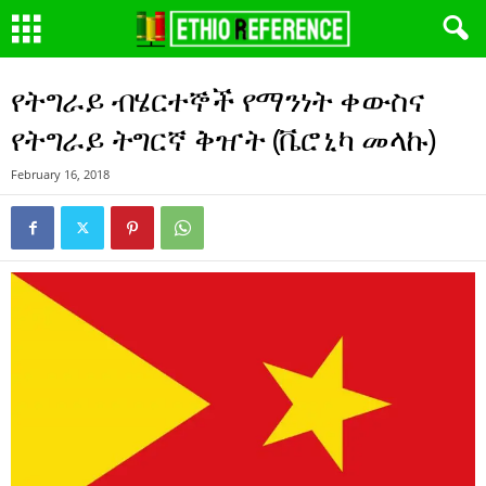
የትግራይ ብሄርተኞች የማንነት ቀውስና
የትግራይ ትግርኛ ቅዠት (ቬሮኒካ መላኩ)
February 16, 2018