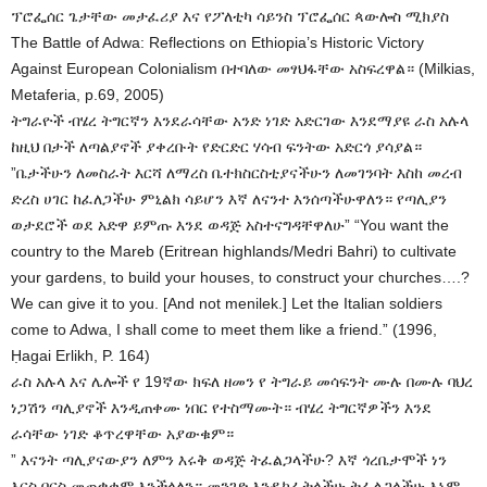
ፕሮፌሰር ጌታቸው መታፈሪያ እና የፖለቲካ ሳይንስ ፕሮፌሰር ጳውሎስ ሚክያስ
The Battle of Adwa: Reflections on Ethiopia’s Historic Victory
Against European Colonialism በተባለው መፃህፋቸው አስፍረዋል። (Milkias,
Metaferia, p.69, 2005)
ትግራዮች ብሄረ ትግርኛን እንደራሳቸው አንድ ነገድ አድርገው እንደማያዩ ራስ አሉላ
ከዚህ በታች ለጣልያኖች ያቀረቡት የድርድር ሃሳብ ፍንትው አድርጎ ያሳያል።
”ቤታችሁን ለመስራት እርሻ ለማረስ ቤተክስርስቲያናችሁን ለመገንባት እስከ መረብ
ድረስ ሀገር ከፈለጋችሁ ምኒልክ ሳይሆን እኛ ለናንተ እንሰጣችሁዋለን። የጣሊያን
ወታደሮች ወደ አድዋ ይምጡ እንደ ወዳጅ አስተናግዳቸዋለሁ” “You want the
country to the Mareb (Eritrean highlands/Medri Bahri) to cultivate
your gardens, to build your houses, to construct your churches….?
We can give it to you. [And not menilek.] Let the Italian soldiers
come to Adwa, I shall come to meet them like a friend.” (1996,
Ḥagai Erlikh, P. 164)
ራስ አሉላ እና ሌሎች የ 19ኛው ክፍለ ዘመን የ ትግራይ መሳፍንት ሙሉ በሙሉ ባህረ
ነጋሽን ጣሊያኖች እንዲጠቀሙ ነበር የተስማሙት። ብሄረ ትግርኛዎችን እንደ
ራሳቸው ነገድ ቆጥረዋቸው አያውቁም።
” እናንት ጣሊያናውያን ለምን እሩቅ ወዳጅ ትፈልጋላችሁ? እኛ ጎረቤታሞች ነን
እርስ በርስ መጠቃቀም እንችላለን። መንገድ እንዲከፈትላችሁ ትፈልጋላችሁ እኔም