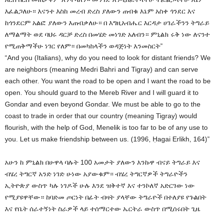
እፈልጋለሁ። እናንተ እስከ መረብ ድረስ ያለውን ጠብቁ እኔም አስቀ ጎንደር እና
ከጎንደርም አልፎ ያለውን እጠብቃለሁ። በ እግዚአብሔር እርዳታ ሀገራችንን ትግራይ
ለማልማት ወደ ባህሩ ዳርቻ ድረስ በመሄድ መነገድ አለብን። ምኒልክ ሩቅ ነው ለናንተ
የሚጠቅማችሁ ነገር የለም። በመካከላችን ወዳጅነት እንመስርት”
“And you (Italians), why do you need to look for distant friends? We
are neighbors (meaning Medri Bahri and Tigray) and can serve
each other. You want the road to be open and I want the road to be
open. You should guard to the Mereb River and I will guard it to
Gondar and even beyond Gondar. We must be able to go to the
coast to trade in order that our country (meaning Tigray) would
flourish, with the help of God, Menelik is too far to be of any use to
you. Let us make friendship between us. (1996, Ḥagai Erlikh, 164)”
አሁን ከ ምኒልክ በሁዋላ ባሉት 100 አመታት ያለውን እንኩዋ ብናይ ትግራይ እና
ብሄረ ትግርኛ አንድ ነገድ ሁነው አያውቁም። ብሄረ ትግርኛዎች ትግራዮችን
ኢትዮጵያ ውስጥ ካሉ ነገዶች ሁሉ እንደ ዝቅተኛ እና ተንኮለኛ አድርገው ነው
የሚያዩዋቸው። ከባድመ ጦርነት በፊት ብዛት ያላቸው ትግራዮች በተለያዩ የጉልበት
እና የቤት ሰራተኝነት ስራዎች ላይ ተሰማርተው ኤርትራ ውስጥ በሚሰሩበት ጊዜ