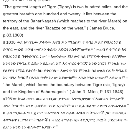
“The greatest length of Tigre (Tigray) is two hundred miles, and the
greatest breadth one hundred and twenty. It lies between the
territory of the BaharNagash (which reaches to the river Mareb) on
the east, and the river Tacazze on the west.” ( James Bruce,
p.83,1860)
በ 1838 ወደ አካባቢው ያቀናው አሳሽ ጆን ሚልስም የ ትግራይ እና የባህረ ነጋሽ
ድንበር መረብ ወንዝ መሆኑን ቁልጭ አድርጎ አስቀምጡዋል። ”መረብ የ ትግራይ እና
የባህረ ነጋሽ ግዛትድንበር ነው”። እውነታው ይህ ሁኖ ሳለ የማንነት ቀውስ ያለባቸው
አንዳንድ የትግራይ ልሂቃን በፈጠራ እኛ እና ብሄረ ትግርኛ አንድ ነበርን ምንሊክ ነው
የለያየን የሚል የሐሰት ክስ ያቀርባሉ። እውነቱ ግን ምንሊክ ሳይወለድ በፊት ትግራይ
እና ብሄረ ትግርኛ በአንድ ግዛት ኑረው አያውቁም። አንድ ነገድ ሁነውም አያውቁም።
“the Mareb, which forms the boundary between Tigre (sic, Tigray)
and the Kingdom of Baharnagash.” ( John R. Miles, P. 131,1846)
በ19ኛው ክፍለ ዘመን ወደ አካባቢው ያቀናው እንግሊዛዊው ፕሎውደን ትግራዮች
ብሄረ ትግርኛን እንደ ራሳቸው ነገድ አያዩትም ነበር ሲል ቁልጭ አድርጎ አስፍሩዋል። ”
ከ ራስ ሚካኤል ግዜ ጀምሮ የሐማሴን እና ሰራዬ ሕዝብ ከ ትግራዮች ጋር ተመሳሳይ
ቁዋንቁዋ ቢናገሩም ትግራዮች በ ብሄረ ትግራይ ላይ ተደጋጋሚ ጦርነት ያደረጉባቸው
ሲሆን አንድ ነን ብለውም አያስቡም”