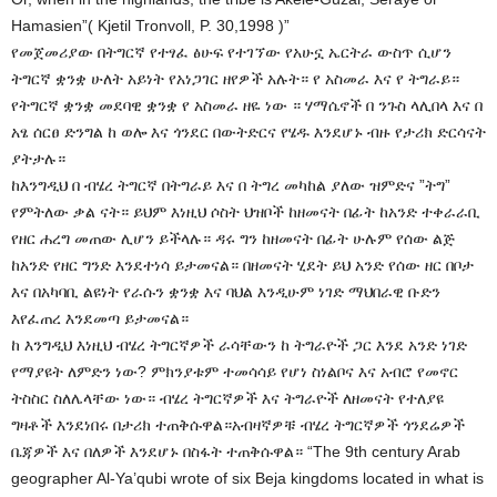
Hamasien”( Kjetil Tronvoll, P. 30,1998 )”
የመጀመሪያው በትግርኛ የተፃፈ ፅሁፍ የተገኘው የአሁኗ ኤርትራ ውስጥ ሲሆን
ትግርኛ ቋንቋ ሁለት አይነት የአነጋገር ዘየዎች አሉት። የ አስመራ እና የ ትግራይ።
የትግርኛ ቋንቋ መደባዊ ቋንቋ የ አስመራ ዘዬ ነው ። ሃማሴኖች በ ንጉስ ላሊበላ እና በ
አፄ ሰርፀ ድንግል ከ ወሎ እና ጎንደር በውትድርና የሄዱ እንደሆኑ ብዙ የታሪክ ድርሳናት
ያትታሉ።
ከእንግዲህ በ ብሄረ ትግርኛ በትግራይ እና በ ትግረ መካከል ያለው ዝምድና ”ትግ”
የምትለው ቃል ናት። ይህም እነዚህ ሶስት ህዝቦች ከዘመናት በፊት ከአንድ ተቀራራቢ
የዘር ሐረግ መጠው ሊሆን ይችላሉ። ዳሩ ግን ከዘመናት በፊት ሁሉም የሰው ልጅ
ከአንድ የዘር ግንድ እንደተነሳ ይታመናል። በዘመናት ሂደት ይህ አንድ የሰው ዘር በቦታ
እና በአካባቢ ልዩነት የራሱን ቋንቋ እና ባህል እንዲሁም ነገድ ማህበራዊ ቡድን
እየፈጠረ እንደመጣ ይታመናል።
ከ እንግዲህ እነዚህ ብሄረ ትግርኛዎች ራሳቸውን ከ ትግራዮች ጋር እንደ አንድ ነገድ
የማያዩት ለምድን ነው? ምክንያቱም ተመሳሳይ የሆነ ስነልቦና እና አብሮ የመኖር
ትስስር ስለሌላቸው ነው። ብሄረ ትግርኛዎች እና ትግራዮች ለዘመናት የተለያዩ
ግዛቶች እንደነበሩ በታሪክ ተጠቅሱዋል።አብዛኛዎቹ ብሄረ ትግርኛዎች ጎንደሬዎች
ቤጃዎች እና በለዎች እንደሆኑ በስፋት ተጠቅሱዋል። “The 9th century Arab
geographer Al-Ya’qubi wrote of six Beja kingdoms located in what is