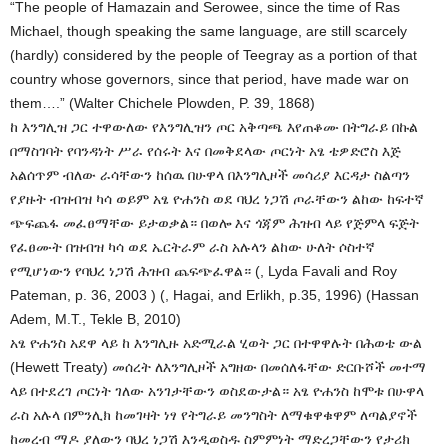
“The people of Hamazain and Serowee, since the time of Ras
Michael, though speaking the same language, are still scarcely
(hardly) considered by the people of Teegray as a portion of that
country whose governors, since that period, have made war on
them….” (Walter Chichele Plowden, P. 39, 1868)
ከ እንግሊዝ ጋር ተዋውለው የእንግሊዝን ጦር አቅጣጫ እየጠቆሙ በትግራይ በኩል
በማስገባት የባንዳነት ሥራ የሰሩት እና በመቅደላው ጦርነት አፄ ቴዎድሮስ እጅ
አልሰጥም ብለው ራሳቸውን ከሰዉ በሁዋላ በእንግሊዞች መሳሪያ እርዳታ ስልጣን
የያዙት ብዝብዝ ካሳ ወይም አፄ ዮሐንስ ወደ ባህረ ነጋሽ ጦራቸውን ልከው ከፍተኛ
ጭፍጨፋ መፈፀማቸው ይታወቃል። በወሎ እና ጎጃም ሕዝብ ላይ የጅምላ ፍጅት
የፈፀሙት በዝብዝ ካሳ ወደ ኤርትራም ራስ አሉላን ልከው ሁለት ሶስተኛ
የሚሆነውን የባህረ ነጋሽ ሕዝብ ጨፍጭፈዋል። (, Lyda Favali and Roy
Pateman, p. 36, 2003 ) (, Hagai, and Erlikh, p.35, 1996) (Hassan
Adem, M.T., Tekle B, 2010)
አፄ ዮሐንስ አደዋ ላይ ከ እንግሊዙ አድሚራል ሂወት ጋር በተዋዋሉት በሕወቴ ውል
(Hewett Treaty) መሰረት ለእንግሊዞች አግዘው በመሰለፋቸው ድርቡሾች መተማ
ላይ በተደረገ ጦርነት ገለው አንገታቸውን ወስደውታል። አፄ ዮሐንስ ከሞቱ በሁዋላ
ራስ አሉላ በምንሊክ ከመገዛት ነፃ የትግራይ መንግስት ለማቁዋቁዋም ለጣልያኖች
ከመረብ ማዶ ያለውን ባህረ ነጋሽ እንዲወስዱ ስምምነት ማድረጋቸውን የታሪክ