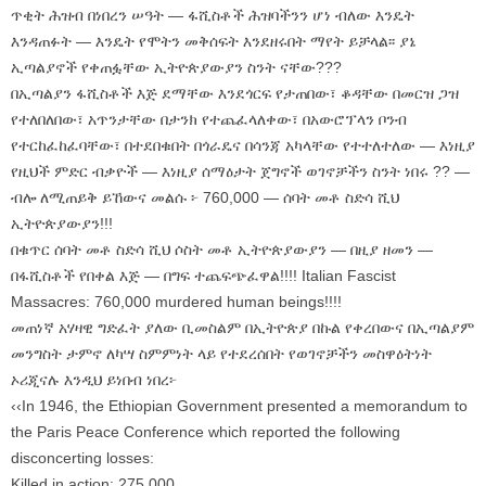
ጥቂት ሕዝብ በነበረን ሠዓት — ፋሺስቶች ሕዝባችንን ሆነ ብለው እንዴት
እንዳጠፉት — እንዴት የሞትን መቅሰፍት እንደዘሩበት ማየት ይቻላል፡፡ ያኔ
ኢጣልያኖች የቀጠፏቸው ኢትዮጵያውያን ስንት ናቸው???
በኢጣልያን ፋሺስቶች እጅ ደማቸው እንደጎርፍ የታጠበው፣ ቆዳቸው በመርዝ ጋዝ
የተለበለበው፣ አጥንታቸው በታንክ የተጨፈላለቀው፣ በአውሮፕላን ቦንብ
የተርከፈከፈባቸው፣ በተደበቁበት በጎራዴና በሳንጃ አካላቸው የተተለተለው — እነዚያ
የዚህች ምድር ብቃዮች — እነዚያ ሰማዕታት ጀግኖች ወገኖቻችን ስንት ነበሩ ?? —
ብሎ ለሚጠይቅ ይኸውና መልሱ ፦ 760,000 — ሰባት መቶ ስድሳ ሺህ
ኢትዮጵያውያን!!!
በቁጥር ሰባት መቶ ስድሳ ሺህ ሶስት መቶ ኢትዮጵያውያን — በዚያ ዘመን —
በፋሺስቶች የበቀል እጅ — በግፍ ተጨፍጭፈዋል!!!! Italian Fascist
Massacres: 760,000 murdered human beings!!!!
መጠነኛ አሃዛዊ ግድፈት ያለው ቢመስልም በኢትዮጵያ በኩል የቀረበውና በኢጣልያም
መንግስት ታምኖ ለካሣ ስምምነት ላይ የተደረሰበት የወገኖቻችን መስዋዕትነት
ኦሪጂናሉ እንዲህ ይነበብ ነበረ፦
‹‹In 1946, the Ethiopian Government presented a memorandum to
the Paris Peace Conference which reported the following
disconcerting losses:
Killed in action: 275,000