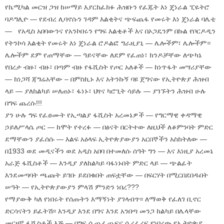
የኬሚካል መርዝ ጋዝ ከሠማይ እያርከፈከፉ ሕዝቡን የፈጁት እነ ጄነራል ፒዬትሮ
ባዶግሊዮ — የደብረ ሊባኖሱን ገዳም እልቂትና ጭፍጨፋ የመሩት እነ ጄነራል ባሌቲ
— የአዲስ አበባውንና የአንኮበሩን የግፍ እልቂቶች እና በኦጋዴንም በኩል የቦርዶዲን
የትንኮሳ እልቂት የመሩት እነ ጄነራል ሮዶልፎ ግራዚያኒ — ሌሎችም፣ ሌሎችም።
ሌሎችም ደም የጠማቸው — ዓይናቸው ለደም የፈጠነ፣ ክንዶቻቸው ለጭካኔ
የበረታ ብዙ፣ ብዙ፣ በጣም ብዙ የፋሺስት የጦር አለቆች — ከነጥፋት መሣሪያቸው
— ከነጋሻ ጃግሬአቸው – በምስኪኑ እና አትንኩኝ ባዩ ጀግናው የኢትዮጵያ ሕዝብ
ላይ — ያለከልካይ ሠለጠኑ፣ ፋነኑ፣ ህፃና ካሮጊት ሳይሉ — ያገኙትን ሕዝብ ሁሉ
በግፍ ጨረሱ!!!
ያን ሁሉ ግፍ የፈፀሙት የኢጣልያ ፋሺስት አረመኔዎች — የግርማዊ ቀዳማዊ
ኃይለሥላሴ ጦር — ከሞት የተረፉ — በፅናት በርትተው ለዚህች ለቆምንባት ምድር
ደማቸውን ያፈሰሱ — እልፍ አዕላፍ ኢትዮጵያውያን አርበኞችን አስከትለው —
በ1933 ወደ መዲናችን ወደ አዲስ አበባ በተመለሱ ሰዓት ግን — እና እነዚያ አረመኔ
አራጅ ፋሺስቶች — እንዲያ ያለከልካይ ባፋነኑበት ምድር ላይ — ጭልፊት
እንደመጣባት ጫጩት ይገቡ ይደበቁበት ጠፍቷቸው — በፍርሃት በሚርበደበዱበት
ሠዓት — የኢትዮጵያውያን ምላሽ ምንድን ነበረ???
የማያውቅ ካለ የነበሩት የሰጡትን እማኝነት ያገላብጥ፡፡ ለማወቅ የፈለገ ቢኖር
ድርሳናትን ይፈትሽ፡፡ እንዲያ እንደ በግና እንደ አንበጣ መንጋ ከልካይ በሌላቸው
መርዘኛ ፋሺስቶች እጅ — በግፍ ሲጨፈጨፍና ሲረፈረፍ የነበረው የኢትዮጵያ