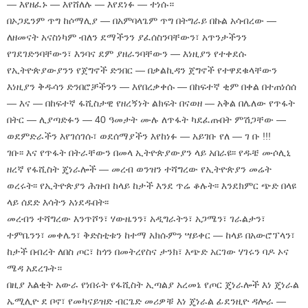
— እየዘፈኑ — እየሸለሉ — እየደነፉ — ተነሱ።
በኦጋዴንም ጥግ ከሶማሊያ — በአምባላጌም ጥግ በትግራይ በኩል አሳብረው —
ለዘመናት አናስነካም ብለን ደማችንን ያፈሰስንባቸውን፣ አጥንታችንን
የገደገድንባቸውን፣ እንባና ደም ያዘራንባቸውን — እነዚያን የተቀደሱ
የኢትዮጵያውያንን የጀግኖች ድንበር — በቃልኪዳን ጀግኖች የተዋደቁላቸውን
እነዚያን ቅዱሳን ድንበሮቻችንን — እየበረቃቀሱ — በከፍተኛ ቂም በቀል በተጠነሰሰ
— እና — በከፍተኛ ፋሺስታዊ የዘረኝነት ልክፍት በናወዘ — አቅል በሌለው የጥፋት
በትር — ሊያጣድፉን — 40 ዓመታት ሙሉ ለጥፋት ካደፈጡበት ምሽጋቸው —
ወደምድራችን እየገሰገሱ፣ ወደሰማያችን እየከነፉ — አይገቡ የለ — ገ ቡ !!!
ገቡ፡፡ እና የጥፋት በትራቸውን በመላ ኢትዮጵያውያን ላይ አበራዩ፡፡ የዱቼ ሙሶሊኒ
ዘረኛ የፋሺስት ጄነራሎች — መረብ ወንዝን ተሻግረው የኢትዮጵያን መሬት
ወረሩት፡፡ የኢትዮጵያን ሕዝብ ከላይ ከታች እንደ ጥሬ ቆሉት፡፡ እንደክምር ጭድ በላዩ
ላይ ሰደድ እሳትን አነደዱበት፡፡
መረብን ተሻግረው እንጥሾን፣ ሃውዜንን፣ አዲግራትን፣ አጋሜን፣ ገራልታን፣
ተምቤንን፣ መቀሌን፣ ቅድስቲቱን ከተማ አክሱምን ሣይቀር — ከላይ በአውሮፕላን፣
ከታች በብረት ለበስ ጦር፣ ከጎን በመትረየስና ታንክ፣ እጭድ አርገው ሃገሩን ባዶ ኦና
ሜዳ አደረጉት።
በዚያ እልቂት አውራ የነበሩት የፋሺስት ኢጣልያ አረመኔ የጦር ጄነራሎች እነ ጄነራል
ኤሚሊዮ ደ ቦኖ፣ የመካናይዝድ ብርጌድ መሪዎቹ እነ ጄነራል ፊደንዚዮ ዳሎራ —