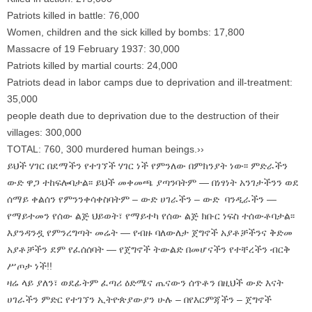
Patriots killed in battle: 76,000
Women, children and the sick killed by bombs: 17,800
Massacre of 19 February 1937: 30,000
Patriots killed by martial courts: 24,000
Patriots dead in labor camps due to deprivation and ill-treatment:
35,000
people death due to deprivation due to the destruction of their
villages: 300,000
TOTAL: 760, 300 murdered human beings.››
ይህች ሃገር በደማችን የተገኘች ሃገር ነች የምንለው በምክንያት ነው፡፡ ምድራችን
ውድ ዋጋ ተከፍሎባታል፡፡ ይህች መቀመጫ ያጣንባትም — በነፃነት አንገታችንን ወደ
ሰማይ ቀልሰን የምንንቀሳቀስባትም – ውድ ሀገራችን – ውድ ባንዲራችን —
የማይተመን የሰው ልጅ ህይወት፣ የማይተካ የሰው ልጅ ክቡር ነፍስ ተሰውቶባታል፡፡
እያንዳንዷ የምንረግጣት መሬት — የብዙ ባለውለታ ጀግኖች አያቶቻችንና ቅድመ
አያቶቻችን ደም የፈሰሰባት — የጀግኖች ትውልድ በመሆናችን የተቸረችን ብርቅ
ሥጦታ ነች!!
ዛሬ ላይ ያለን፣ ወደፊትም ፈጣሪ ዕድሜና ጤናውን ሰጥቶን በዚህች ውድ እናት
ሀገራችን ምድር የተገኘን ኢትዮጵያውያን ሁሉ – በየእርምጃችን – ጀግኖች