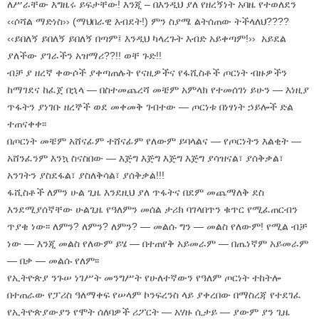
ለሥራቸው እግዜሩ ይፍታቸው! እንጂ – በእንዲህ ያለ የዘረኝነት አባዜ የተወለደን
‹‹ሶሻል ማድነስ›› (ማህበራዊ እብደት!) ምን ስያሜ ልትሰጠው ትችላለህ????
‹‹ይበለኝ ይበለኝ ይበለኝ በጣም፤ እንዲህ ካላረጉት እብድ አይቀጣም!›› አይደል
ያለችው ያገራችን አዝማሪ??!! ወቸ ጉድ!!
ብቻ ያ ዘረኛ ቀውሶች ያቀጣጠሉት የናዚዎችና የፋሺስቶች ጦርነት ብዙዎችን
ከማገደና ከፈጀ በኋላ — በስተመጨረሻ መቼም አምላክ የተመሰገነ ይሁን — እነዚያ
ጥፋትን ያነገቡ ዘረኞች ወደ መቀመቅ ገብተው — ጦርነቱ በነፃነት ኃይሎች ድል
ተጠናቀቀ፡፡
በጦርነት መቼም አሸናፊም ተሸናፊም የለውም ይባላልና — የጦርነትን እልቂት —
አሸንፈንም እንኳ ስናስበው — እጅግ እጅግ እጅግ እጅግ ያሳዝናል፣ ያሰቅቃል፣
አንገትን ያስደፋል፣ ያስለቅሳል፣ ያሰቅቃል!!!
ፋሺስቶች ለምን ሁል ጊዜ እንደዚህ ያለ ጥፋትና በደም መጨማለቅ ደስ
እንደሚያሰኛቸው ሁልጊዜ የዓለምን መሰል ታሪክ ባገላበጥን ቁጥር የሚፈጠርብን
ጥያቄ ነው፡፡ ለምን? ለምን? ለምን? — መልሱ ግን — መልስ የለውም! የሚል ብቻ
ነው — እንጂ መልስ የለውም ይሄ — በተጠየቅ አይመራም — በጤነኛም አይመራም
— በቃ — መልሱ የለም፡፡
የኢትዮጵያ ንጉሠ ነገሥት መንግሥት የሁለተኛውን የዓለም ጦርነት ተከትሎ
በተጠራው የፓሪስ ዓለማቀፍ የሠላም ኮንፍረንስ ላይ ያቀረበው በማስረጃ የተደገፈ
የኢትዮጵያውያን የሞት ሰለባዎች ሪፖርት — አሃዙ ሲታይ — ያውም ያን ጊዜ