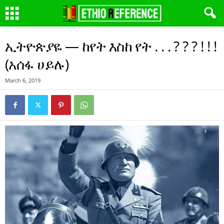
ኢትዮጵያዬ — ከየት እስከ የት . . . ? ? ? ! ! !
(አሰፋ ሀይሉ)
March 6, 2019