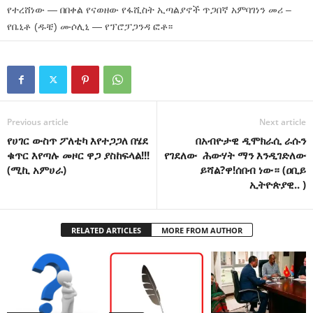
የተረሸነው — በበቀል የናወዘው የፋሺስት ኢጣልያኖች ጥጋበኛ አምባገነን መሪ –
የቤኒቶ (ዱቼ) ሙሶሊኒ — የፕሮፓጋንዳ ፎቶ፡፡
Previous article
Next article
የሀገር ውስጥ ፖለቲካ እየተጋጋለ በሄደ
በአብዮታዊ ዲሞክራሲ ራሱን
ቁጥር እየጣሉ መዞር ዋጋ ያስከፍላል!!!
የገደለው ሕውሃት ማን እንዲገድለው
(ሚኪ አምሀራ)
ይሻል?ዋ!ሰበብ ነው። (ዐቢይ
ኢትዮጵያዊ.. )
RELATED ARTICLES
MORE FROM AUTHOR