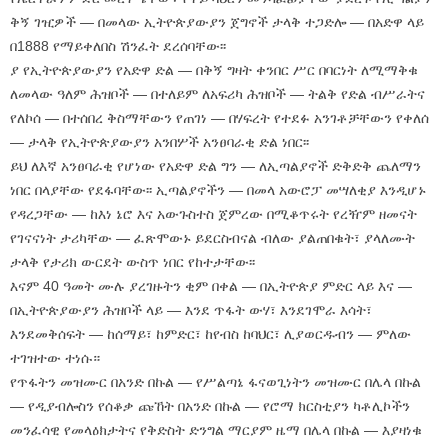
ቅኝ ገዢዎች — በመላው ኢትዮጵያውያን ጀግኖች ታላቅ ተጋድሎ — በአድዋ ላይ
በ1888 የማይቀለበስ ሽንፈት ደረሰባቸው፡፡
ያ የኢትዮጵያውያን የአድዋ ድል — በቅኝ ግዛት ቀንበር ሥር በባርነት ለሚማቅቁ
ለመላው ዓለም ሕዝቦች — በተለይም ለአፍሪካ ሕዝቦች — ትልቅ የድል ብሥራትና
የለኮሰ — በተሰበረ ቅስማቸውን የጠገነ — በሃፍረት የተደፉ አንገቶቻቸውን የቀለሰ
— ታላቅ የኢትዮጵያውያን አንበሦች አንፀባራቂ ድል ነበር፡፡
ይህ ለእኛ አንፀባራቂ የሆነው የአድዋ ድል ግን — ለኢጣልያኖች ድቅድቅ ጨለማን
ነበር በላያቸው የደፋባቸው፡፡ ኢጣልያኖችን — በመላ አውሮፓ መሣለቂያ እንዲሆኑ
የዳረጋቸው — ከእነ ኔሮ እና አውጉስተስ ጀምረው በሚቆጥሩት የረዥም ዘመናት
የገናናነት ታሪካቸው — ፈጽሞውኑ ይደርስብናል ብለው ያልጠበቁት፣ ያላለሙት
ታላቅ የታሪክ ውርደት ውስጥ ነበር የከተታቸው፡፡
እናም 40 ዓመት ሙሉ ያረገዙትን ቂም በቀል — በኢትዮጵያ ምድር ላይ እና —
በኢትዮጵያውያን ሕዝቦች ላይ — እንደ ጥፋት ውሃ፣ እንደገሞራ እሳት፣
እንደመቅሰፍት — ከሰማይ፣ ከምድር፣ ከየብስ ከባህር፣ ሊያወርዱብን — ምለው
ተገዝተው ተነሱ።
የጥፋትን መዝሙር በአንድ በኩል — የሥልጣኔ ፋናወጊነትን መዝሙር በሌላ በኩል
— የዲያብሎስን የሰቆቃ ጩኸት በአንድ በኩል — የሮማ ክርስቲያን ካቶሊኮችን
መንፈሳዊ የመላዕክታትና የቅድስት ድንግል ማርያም ዜማ በሌላ በኩል — እያዛነቁ