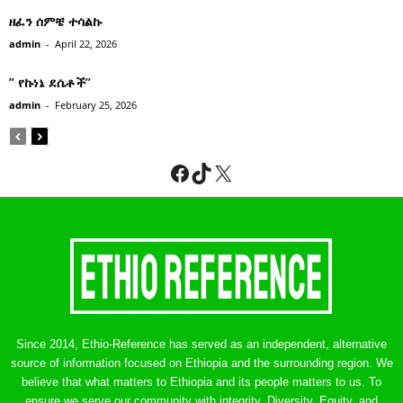
ዘፈን ሰምቼ ተሳልኩ
admin
-
April 22, 2026
” የኩነኔ ደሴቶች’’
admin
-
February 25, 2026
Facebook
TikTok
X
Since 2014, Ethio-Reference has served as an independent, alternative
source of information focused on Ethiopia and the surrounding region. We
believe that what matters to Ethiopia and its people matters to us. To
ensure we serve our community with integrity, Diversity, Equity, and