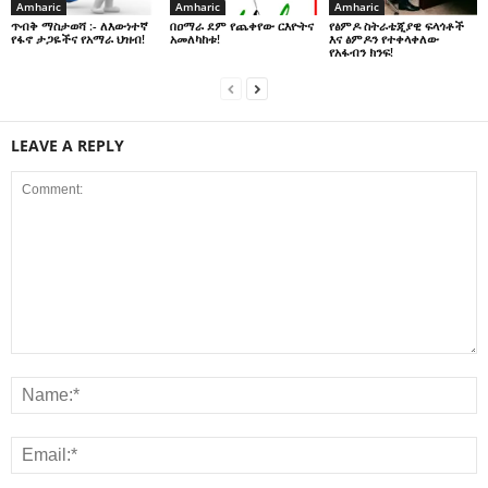
Amharic
Amharic
Amharic
በዐማራ ደም የጨቀየው ርእዮትና
የፅምዶ ስትራቴጂያዊ ፍላጎቶች
ጥብቅ ማስታወሻ :- ለእውነተኛ
አመለካከቱ!
እና ፅምዶን የተቀላቀለው
የፋኖ ታጋዬችና የአማራ ህዝብ!
የአፋብን ክንፍ!
LEAVE A REPLY