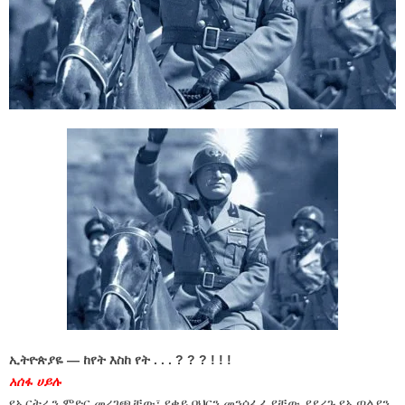
ኢትዮጵያዬ — ከየት እስከ የት . . . ? ? ? ! ! !
አሰፋ ሀይሉ
የኤርትራን ምድር መረገጫቸው፣ የቀይ ባህርን መንሳፈፊያቸው ያደረጉ የኢጣልያን