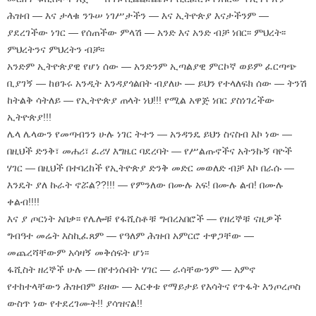
ሕዝብ — እና ታላቁ ንጉሠ ነገሥታችን — እና ኢትዮጵያ እናታችንም —
ያደረገችው ነገር — የሰጠችው ምላሽ — አንድ እና አንድ ብቻ ነበር፡፡ ምህረት፡፡
ምህረትንና ምህረትን ብቻ፡፡
አንድም ኢትዮጵያዊ የሆነ ሰው — አንድንም ኢጣልያዊ ምርኮኛ ወይም ፈርጣጭ
ቢያገኝ — ከፀጉሩ አንዲት እንዳያጎልበት ብያለሁ — ይህን የተላለፍክ ሰው — ትንሽ
ከትልቅ ሳትለይ — የኢትዮጵያ ጠላት ነህ!!! የሚል አዋጅ ነበር ያስነገረችው
ኢትዮጵያ!!!
ሌላ ሌላውን የመጣብንን ሁሉ ነገር ትተን — አንዳንዴ ይህን ስናስብ እኮ ነው —
በዚህች ድንቅ፣ መሐሪ፣ ፈሪሃ እግዜር ባደረባት — የሥልጡኖችና አትንኩኝ ባዮች
ሃገር — በዚህች በተባረከች የኢትዮጵያ ድንቅ መድር መወለድ ብቻ እኮ በራሱ —
እንዴት ያለ ኩራት ኖሯል??!!! — የምንለው በሙሉ አፍ! በሙሉ ልብ! በሙሉ
ቀልብ!!!!
እና ያ ጦርነት አበቃ፡፡ የሌሎቹ የፋሺስቶቹ ግብረአበሮች — የዘረኞቹ ናዚዎች
ግብዓተ መሬት እስኪፈጸም — የዓለም ሕዝብ አምርሮ ተዋጋቸው —
መጨረሻቸውም አሳዛኝ መቅሰፍት ሆነ፡፡
ፋሺስት ዘረኞች ሁሉ — በየተነሱበት ሃገር — ራሳቸውንም — አምኖ
የተከተላቸውን ሕዝብም ይዘው — እርቀቱ የማይታይ የእሳትና የጥፋት እንጦረጦስ
ውስጥ ነው የተደረገሙት!! ያሳዝናል!!