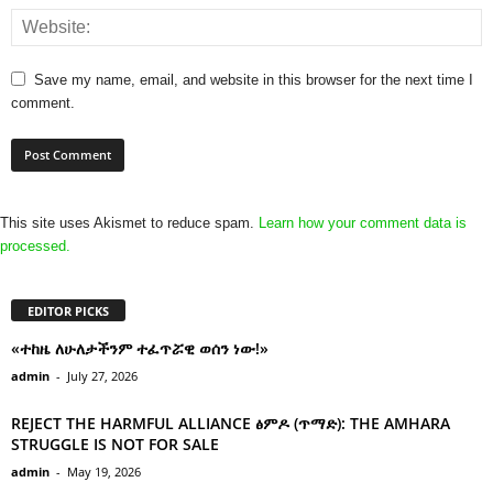
Save my name, email, and website in this browser for the next time I
comment.
This site uses Akismet to reduce spam.
Learn how your comment data is
processed.
EDITOR PICKS
«ተከዜ ለሁለታችንም ተፈጥሯዊ ወሰን ነው!»
admin
-
July 27, 2026
REJECT THE HARMFUL ALLIANCE ፅምዶ (ጥማድ): THE AMHARA
STRUGGLE IS NOT FOR SALE
admin
-
May 19, 2026