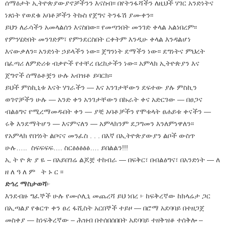
ሰማዕታት ኢትዮጵያውያኖቻችንን እናስብ፡፡ በየትንፋሻችን ለዚህች ሃገር አንድነትና
ነጸነት የወደቁ አባቶቻችን ትኩስ የጀግና ትንፋሽ ያሙቀን፡፡
ይህን ለራሳችን አመላልሰን እናስበው፡፡ የመጣንበት መንገድ ቀላል አልነበረም፡፡
የምንሄድበት መንገድም፣ የምንደርስበት ርቀትም እንዲሁ ቀላል እንዳልሆነ
እናውቃለን፡፡ አንድነት ኃይላችን ነው፡፡ ጀግንነት ደማችን ነው፡፡ ደግነትና ምህረት
በፈጣሪ ለምድሪቱ ብቃዮች የተቸረ በረከታችን ነው፡፡ አምላክ ኢትዮጵያን እና
ጀግኖች ሰማዕቶቿን ሁሉ አብዝቶ ይባርክ፡፡
ይህች ምስኪኒቱ እናት ሃገራችን — እና አንገታቸውን ደፍተው ያሉ ምስኪን
ወገኖቻችን ሁሉ — አንድ ቀን አንገታቸውን በኩራት ቀና አድርገው — በፀጋና
ብልፅግና የሚረማመዱበት ቀን — ያቺ አባቶቻችን የሞቱላት ፀሐይቱ ቀናችን —
ሩቅ እንደማትሆን — እናምናለን — አምላክንም ደጋግመን እንለምነዋለን፡፡
የአምላክ የበጎነት ልቦናና መንፈስ . . . በእኛ በኢትዮጵያውያን ልቦች ውስጥ
ሁሉ….. ስፍፍፍፍ…. ስርፅፅፅፅፅ…. ይበልልን!!!
ኢ ት ዮ ጵ ያ ዬ – በአይበገሬ ልጆቿ ተከብራ — በፍቅር፣ በብልፅግና፣ በአንድነት — ለ
ዘ ለ ዓ ለ ም ት ኑ ር ፡፡
ድኅረ ማስታወሻ
፦
እንደብዙ ግፈኞች ሁሉ የሙሶሊኒ መጨረሻ ይህ ነበረ ፦ ከፍቅረኛው ከክላሬታ ጋር
በኢጣልያ የቁርጥ ቀን ፀረ ፋሺስት አርበኞች ተይዞ — በሮማ አደባባይ በተዘጋጀ
መስቀያ — ከነፍቅረኛው – ሕዝብ በተሰበሰበበት አደባባይ ተዘቅዝቆ ተሰቅሎ –