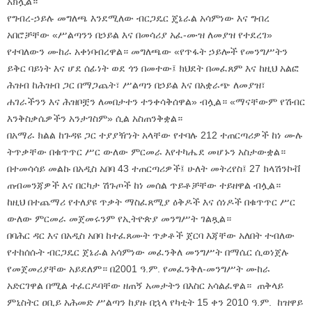
አክሏል።
የግብረ-ኃይሉ መግለጫ እንደሚለው ብርጋዴር ጄኔራል አሳምነው እና ግብረ
አበሮቻቸው «ሥልጣንን በኃይል እና በመሳሪያ አፈ-ሙዝ ለመያዝ የተደረገ»
የተባለውን ሙከራ አቀነባብረዋል። መግለጫው «የጥፋት ኃይሎች የመንግሥትን
ይቅር ባይነት እና ሆደ ሰፊነት ወደ ጎን በመተው፤ ክህደት በመፈጸም እና ከዚህ አልፎ
ሕዝብ ከሕዝብ ጋር በማጋጨት፣ ሥልጣን በኃይል እና በአቋራጭ ለመያዝ፣
ሐገራችንን እና ሕዝቦቿን ለመበታተን ተንቀሳቅሰዋል» ብሏል። «ማናቸውም የሽብር
እንቅስቃሴዎችን አንታገስም» ሲል አስጠንቅቋል።
በአማራ ክልል ከጉዳዩ ጋር ተያያዥነት አላቸው የተባሉ 212 ተጠርጣሪዎች ከነ ሙሉ
ትጥቃቸው በቁጥጥር ሥር ውለው ምርመራ እየተካሔደ መሆኑን አስታውቋል።
በተመሳሳይ መልኩ በአዲስ አበባ 43 ተጠርጣሪዎች፤ ሁለት መትረየስ፤ 27 ክላሽንኮቭ
ጠብመንጃዎች እና በርካታ ሽጉጦች ከነ መሰል ጥይቶቻቸው ተይዘዋል ብሏል።
ከዚህ በተጨማሪ የተለያዩ ጥቃት ማስፈጸሚያ ዕቅዶች እና ሰነዶች በቁጥጥር ሥር
ውለው ምርመራ መጀመሩንም የኢትዮጵያ መንግሥት ገልጿል።
በባሕር ዳር እና በአዲስ አበባ ከተፈጸሙት ጥቃቶች ጀርባ እጃቸው አለበት ተብለው
የተከሰሱት ብርጋዴር ጀኔራል አሳምነው መፈንቅለ መንግሥት በማሴር ሲወነጀሉ
የመጀመሪያቸው አይደለም። በ2001 ዓ.ም. የመፈንቅለ-መንግሥት ሙከራ
አድርገዋል በሚል ተፈርዶባቸው ዘጠኝ አመታትን በእስር አሳልፈዋል። ጠቅላይ
ምኒስትር ዐቢይ አሕመድ ሥልጣን ከያዙ በኋላ የካቲት 15 ቀን 2010 ዓ.ም. ከዝዋይ