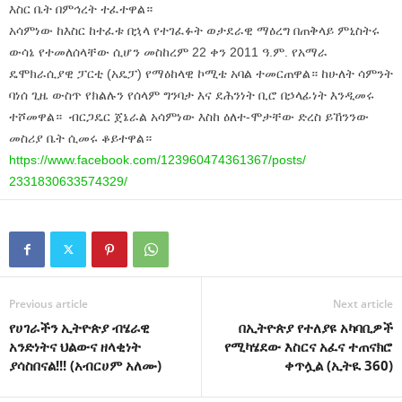
እስር ቤት በምኅረት ተፈተዋል።
አሳምነው ከእስር ከተፈቱ በኋላ የተገፈፉት ወታደራዊ ማዕረግ በጠቅላይ ምኒስትሩ
ውሳኔ የተመለሰላቸው ሲሆን መስከረም 22 ቀን 2011 ዓ.ም. የአማራ
ዴሞክራሲያዊ ፓርቲ (አዴፓ) የማዕከላዊ ኮሚቴ አባል ተመርጠዋል። ከሁለት ሳምንት
ባነሰ ጊዜ ውስጥ የክልሉን የሰላም ግንባታ እና ደሕንነት ቢሮ በኃላፊነት እንዲመሩ
ተሾመዋል። ብርጋዴር ጀኔራል አሳምነው እስከ ዕለተ-ሞታቸው ድረስ ይኸንንው
መስሪያ ቤት ሲመሩ ቆይተዋል።
https://www.facebook.com/
123960474361367/posts/
2331830633574329/
Previous article
Next article
የሀገራችን ኢትዮጵያ ብሄራዊ
በኢትዮጵያ የተለያዩ አካባቢዎች
አንድነትና ህልውና ዘላቂነት
የሚካሄደው እስርና አፈና ተጠናክሮ
ያሳስበናል!!! (አብርሀም አለሙ)
ቀጥሏል (ኢትዪ 360)