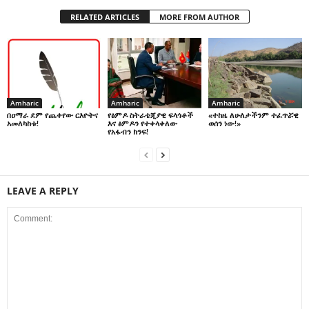
RELATED ARTICLES
MORE FROM AUTHOR
Amharic
Amharic
Amharic
በዐማራ ደም የጨቀየው ርእዮትና
የፅምዶ ስትራቴጂያዊ ፍላጎቶች
«ተከዜ ለሁለታችንም ተፈጥሯዊ
አመለካከቱ!
እና ፅምዶን የተቀላቀለው
ወሰን ነው!»
የአፋብን ክንፍ!
LEAVE A REPLY