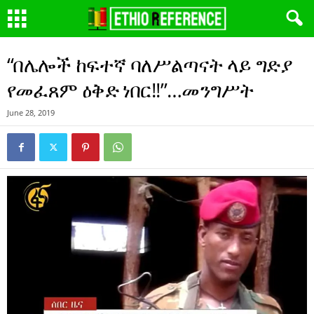
“በሌሎች ከፍተኛ ባለሥልጣናት ላይ ግድያ
የመፈጸም ዕቅድ ነበር!!”…መንግሥት
June 28, 2019