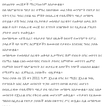
በተጨባጭ መረጃዎች ማረጋገጡንም አስታውቋል።
ስለ ባለሥልጣናቱ ግድያ እና ተሞከረ ስለተባለው መፈንቅለ መንግሥት የጸጥታ እና
ፍትኅ የጋራ ግብረ-ኃይል ዛሬ ምሽት በብሔራዊ የቴሌቭዥን ጣቢያ መግለጫ
ሰጥቷል። ይኸ ግብረ ኃይል የኢትዮጵያ መከላከያ ሰራዊት፤ የጠቅላይ ዐቃቤ ሕግ
ፅህፈት ቤት፣ የብሔራዊ መረጃ እና ደኅንነት አገልግሎት እና የፌድራል ፖሊስን
ያካተተ መሆኑ ተጠቅሷል።
በመግለጫው «ይኸ ሴራ፤ ተከታታይ ግድያ በሌሎች ከፍተኛ የመንግሥት የሥራ
ኃላፊዎች ላይ ጭምር እርምጃዎችን ለመውሰድ የታቀደ» እንደነበር ግብረ ኃይሉ
አስታውቋል።
መግለጫው የመከላከያ ሰራዊት ጠቅላይ ኤታማዦር ሹም የነበሩት ሰዓረ መኮንን እና
የአማራ ክልል ርዕሰ-መስተዳድር የነበሩት ዶክተር አምባቸው መኮንንን ጨምሮ
የአምስት ከፍተኛ ባለሥልጣናት እና ወታደራዊ አዛዦችን ገዳዮች «በሐሳብ ልዕልና
የማያምኑ ጸረ- ዴሞክራሲ ኃይሎች» ብሏቸዋል።
ግብረ-ኃይሉ ሰኔ 15 ቀን 2011 ዓ.ም. ጄኔራል ሰዓረ እና ሜጀር ጄኔራል ገዛኢ
የተገደሉት አስር አለቃ መሳፍንት ጥጋቡ መኮንን በተባለ ወታደር መሆኑን
በብሔራዊው የቴሌቭዥን ጣቢያ ይፋ ባደረገው መግለጫ አስታውቋል። አስር አለቃ
መሳፍንት የጄኔራል ሰዓረ የቅርብ ጠባቂ መሆኑንም ጠቅሷል። «ጥቃቱን የፈጸመው
ግለሰብ በፌድራል የጸጥታ ኃይሎች ቆስሎ በቁጥጥር ሥር ውሏል» ሲል መግለጫው