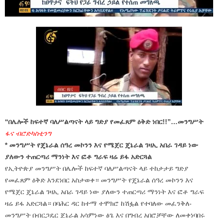
“በሌሎች ከፍተኛ ባለሥልጣናት ላይ ግድያ የመፈጸም ዕቅድ ነበር!!”…መንግሥት
ፋና ብሮድካስቲንግ
* መንግሥት የጄኔራል ሰዓረ መኮንን እና የሜጀር ጄኔራል ገዛኢ አበራ ገዳይ ነው
ያለውን ተጠርጣሪ ማንነት እና ፎቶ ግራፍ ዛሬ ይፋ አድርጓል
የኢትዮጵያ መንግሥት በሌሎች ከፍተኛ ባለሥልጣናት ላይ ተከታታይ ግድያ
የመፈጸም ዕቅድ እንደነበር አስታወቀ። መንግሥት የጄኔራል ሰዓረ መኮንን እና
የሜጀር ጄኔራል ገዛኢ አበራ ገዳይ ነው ያለውን ተጠርጣሪ ማንነት እና ፎቶ ግራፍ
ዛሬ ይፋ አድርጓል። በባሕር ዳር ከተማ ተሞክሮ ከሽፏል የተባለው መፈንቅለ-
መንግሥት በብርጋዴር ጄኔራል አሳምነው ፅጌ እና በግብረ አበሮቻቸው ለመቀነባበሩ