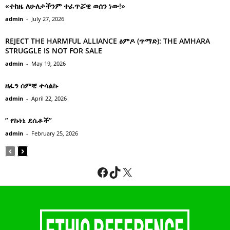
«ተከዜ ለሁለታችንም ተፈጥሯዊ ወሰን ነው!»
admin
-
July 27, 2026
REJECT THE HARMFUL ALLIANCE ፅምዶ (ጥማድ): THE AMHARA
STRUGGLE IS NOT FOR SALE
admin
-
May 19, 2026
ዘፈን ሰምቼ ተሳልኩ
admin
-
April 22, 2026
” የኩነኔ ደሴቶች’’
admin
-
February 25, 2026
Facebook
TikTok
X