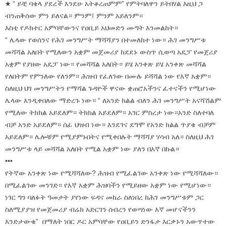
★ “ ይቺ ባቄላ ያደረች እንደሁ አትቆረጠምም” የምትባለዋን ይትበሃል እዚህ ጋ
ብንጠቅሰው ምን ይለናል። ምንም፤ ምንም አይለንም።
እስቲ የዶክተር አምባቸውንና የዐቢይ አህመድን ሙግት እንመልከት።
“ ሌላው የወሰንና የሕገ መንግሥት ማሻሻያን በተመለከተ ነው። ሕገ መንግሥቱ
መሻሻል አለበት የሚለውን አቋም መጀመሪያ ከደደኑ ውስጥ ሲወጣ አዴፓ የመጀሪያ
አቋም የያዘው አዴፓ ነው። የመሻሻል አለበት። ይሄ አንቀጽ ይሄ አንቀጽ መሻሻል
የለበትም የምንለው የለንም። ሕዝብ የፈለገው በሙሉ ይሻሻል ነው የእኛ አቋም።
ስለዚህ ህገ መንግሥትን የማሻል ጉዳዮች ዋናው ቋጠሮአችንና ፈተናችን የሚሆነው
ሌላው እንዲቀበለው ማድረጉ ነው። “ ለአንድ ክልል ብለን ሕገ መንግሥት አናሻሽልም
የሚለው ትክክል አይደለም። ትክክል አይደለም። አገር ምስረታ ነው።አንድ ስለተባለ
ብቻ አንድ አይደለም። ሰፊ ህዝብ ነው። እንደገና ደግሞ የአንድ ክልል ጥያቄ ብቻም
አይደለም። ሌሎቹም የሚያምኑበትና የሚቀበሉት ማሻሻያ ሃሳብ አለ። ስለዚህ ሕገ
መንግሥቱ ላይ መሻሻል አለበት የሚል አቋም ነው ያለን በእኛ በኩል።
•••
የትኛው አንቀጽ ነው የሚሻሻለው? ሕዝብ የሚፈልገው አንቀጽ ነው የሚሻሻለው።
በሚፈልገው መንገድ። የእኛ አቋም ሕዝባችን የሚይዘው አቋም ነው የሚሆነው።
ነገር ግን ባለፉት ዓመታት ያየነው ፍዳና መከራ ስለነበረ ከሕገ መንግሥቱም ጋር
ስለሚያያዝ የመጀመሪያ ብሬክ አድርገን ሰብረን የወጣነው እኛ መሆናችንን
እንድታውቁ” በማለት ነበር ዶር አምባቸው የዐቢይን ድንፋታ እርቃኑን አውጥተው