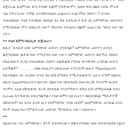
ከጀነራል አሳምነው ጽጌ የተለየ አቋም የላቸውም። እዘዝ ዋሴ በልዩ ኃይሉ ምረቃ
ጊዜ የተናገረው ንግግር እንዳስገደለው ፊልሙን ፈልጋችሁ እዩት። 7 ሆነው
ተሰብስበው ገዳይ የተባለው እስኳድ እነ ላቀ አያሌውን ትቶ እነ አምባቸው መኮንንን
የሚገድለው ምን ስላደረጉ ነው? ግድያው የተጠናና ህልም አጨናጋፊ ግድያ ነው ባይ
ነኝ።
•••
የአዞ እምባ ቦለጢቃ ተጀመረ።
ከዚያ “እንዴት ሰው አምባቸው መኮነን ይገድላል? አምባቸው መኮንን እንኳን
ልትገድለው ልትቆጣው የሚያሳሳ ሰው ነው። አምባቸው መኮንን ለዐማራ ህዝብ
የከፈለውን ታሪክ ያወጠዋል፡፡ ይህንን ፍልቅልቅ የገደለ ጭንቅላት ራሽናል መሆን
አይችልም” … … …ብሎ እነዚያን በቀደመው የፓርላማ ዘመን ማጨብጨብን
ከእንቅልፍ ጋር ደርበው እንደ እከ ለሽ በማለት የሚታወቁትን፤ አሁን ደግሞ በዘመነ
ዐቢይ አጨብጫቢነትን በሆነው ባልሆነው በየሄዱበት በመነፋረቅ ፓርላማ ውስጥ
ጭምር ነጠላ ዘቅዝቀው ደረት እየደለቁ ፓርላማውን ለቅሶ ቤት በማስመሰል እንባ
ሲራጩ እንዲውሉ ይደረግልኛል። የአዞ እምባ አለ ሌኒን። በዚህ በኩል ሚሊዮኖች
በሸወዱም እኔ እንደ አንድ ዜጋ የአምባቸው ገዳይ ወይም ለአምባቸው መገደል እንደ
ዋነኛ ተጠርጣሪ የምቆጥረው ጠቅላይ ሚንስትሬ ነው። አከተመ።
•••
ለዚህ ነው ዶር አምባቸው፣ ዋነኛ ተገዳዳሪው። ዘቅዞ የያዘው ሰው ከተወገደለት በኋላ