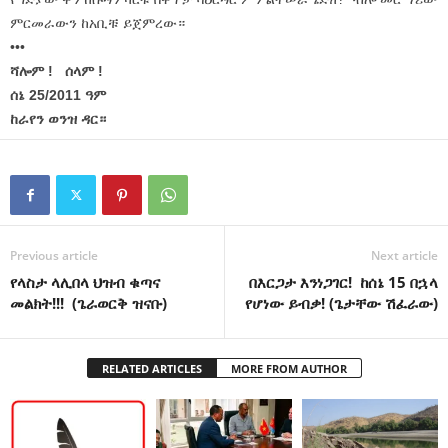
ምርመራውን ከአቢቹ ይጀምረው።
•••
ሻሎም ! ሰላም !
ሰኔ 25/2011 ዓም
ከራየን ወንዝ ዳር።
Previous article
Next article
የላስታ ላሊበላ ህዝብ ቁጣና
በእርጋታ እንነጋገር! ከሰኔ 15 በኋላ
መልክት!!! (ጌራወርቅ ዝናቡ)
የሆነው ይብቃ! (ጌታቸው ሽፈራው)
RELATED ARTICLES
MORE FROM AUTHOR