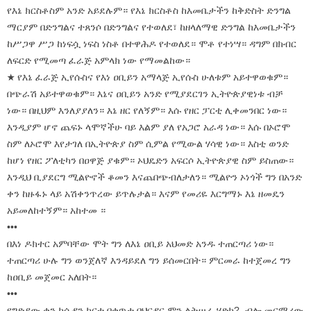
የእኔ ክርስቶስም አንድ አይደሉም። የእኔ ክርስቶስ ከእመቤታችን ከቅድስት ድንግል
ማርያም በድንግልና ተጸንሶ በድንግልና የተወለደ፣ ከዘላለማዊ ድንግል ከእመቤታችን
ከሥጋዋ ሥጋ ከነፍሷ ነፍስ ነስቶ በተዋሕዶ የተወለደ። ሞቶ የተነሣ። ዳግም በክብር
ለፍርድ የሚመጣ ፈራጅ አምላክ ነው የማመልከው።
★ የእኔ ፈራጅ ኢየሱስና የእነ ዐቢይን አማላጅ ኢየሱስ ሁለቱም አይተዋወቁም።
በጭራሽ አይተዋወቁም። እኔና ዐቢይን አንድ የሚያደርገን ኢትዮጵያዊነቱ ብቻ
ነው። በዚህም እንለያያለን። እኔ ዘር የለኝም። እሱ የዘር ፓርቲ ሊቀመንበር ነው።
እንዲያም ሆኖ ጨፍኑ ላሞኛችሁ ባይ እልም ያለ የአጋሮ አራዳ ነው። እሱ በኦሮሞ
ስም ለኦሮሞ እየታገለ በኢትዮጵያ ስም ሲምል የሚውል ሃሳዊ ነው። እስቲ ወንድ
ከሆነ የዘር ፖለቲካን በዐዋጅ ያቁም። ኦህዴድን አፍርሶ ኢትዮጵያዊ ስም ይስጠው።
እንዲህ ቢያደርግ ሚልዮኖች ቆመን እናጨበጭብለታለን። ሚልዮን ኦነጎች ግን በአንድ
ቀን ከዙፋኑ ላይ አሽቀንጥረው ይጥሉታል። እናም የመሪዬ እርግማኑ እኔ ዘመዴን
አይመለከተኝም። አከተመ ።
•••
በእነ ዶክተር አምባቸው ሞት ግን ለእኔ ዐቢይ አህመድ አንዱ ተጠርጣሪ ነው።
ተጠርጣሪ ሁሉ ግን ወንጀለኛ እንዳይደለ ግን ይሰመርበት። ምርመራ ከተጀመረ ግን
ከዐቢይ መጀመር አለበት።
•••
የግድያው ቀን ከሱዳን ካርቱ በቀጥታ ባህርዳር ምን ልትሠራ ሄድክ? ብሎ መርማሪው