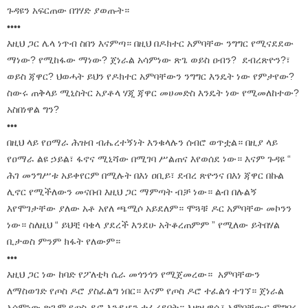
ጉዳዩን አፍርጠው በገሃድ ያወጡት።
••••
እዚህ ጋር ሌላ ነጥብ ስበን እናምጣ። በዚህ በዶክተር አምባቸው ንግግር የሚናደደው
ማነው? የሚከፋው ማነው? ጀነራል አሳምነው ጽጌ ወይስ ዐብን? ደብረጽዮን?፣
ወይስ ጃዋር? ህወሓት ይህን የዶክተር አምባቸውን ንግግር እንዴት ነው የምታየው?
ስውሩ ጠቅላይ ሚኒስትር አያቶላ ሃጂ ጃዋር መሀመድስ እንዴት ነው የሚመለከተው?
አስበነዋል ግን?
•••
በዚህ ላይ የዐማራ ሕዝብ ብሔረተኝነት እንቁላሉን ሰብሮ ወጥቷል። በዚያ ላይ
የዐማራ ልዩ ኃይል፣ ፋኖና ሚኒሻው በሚገባ ሥልጠና እየወሰደ ነው። እናም ጉዳዩ “
ሕገ መንግሥቱ አይቀየርም በሚሉት በእነ ዐቢይ፣ ደብረ ጽዮንና በእነ ጃዋር በኩል
ሊኖር የሚችለውን መናበብ እዚህ ጋር ማምጣት ብቻ ነው። ልብ በሉልኝ
እየሞገታቸው ያለው አቶ አየለ ጫሚሶ አይደለም። ሞጓቹ ዶር አምባቸው መኮንን
ነው። ስለዚህ “ ይህቺ ባቄላ ያደረች እንደሁ አትቆረጠምም ” የሚለው ይትበሃል
ቢታወስ ምንም ክፋት የለውም።
•••
እዚህ ጋር ነው ከባድ የፖለቲካ ሴራ መጎንጎን የሚጀመረው። አምባቸውን
ለማስወገድ የጦስ ዶሮ ያስፈልግ ነበር። እናም የጦስ ዶሮ ተፈልጎ ተገኘ። ጀነራል
አሳምነው ጽጌም የጦስ ዶሮ እንዲሆን ተፈረደበት። እዘዝ ዋሴ፣ አምባቸውና ምግባሩ