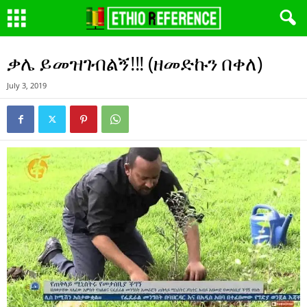
ቃሌ ይመዝገብልኝ!!! (ዘመድኩን በቀለ)
July 3, 2019