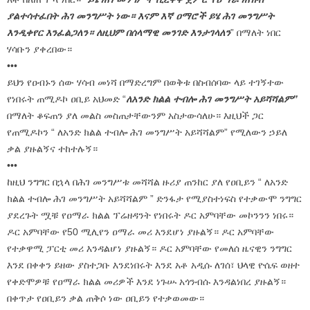
ያልተሳተፈበት ሕገ መንግሥት ነው። እናም እኛ ዐማሮች ይሄ ሕገ መንግሥት
እንዲቀየር እንፈልጋለን። ለዚህም በሰላማዊ መንገድ እንታገላለን
” በማለት ነበር
ሃሳቡን ያቀረበው።
•••
ይህን የዐብኑን ሰው ሃሳብ መነሻ በማድረግም በወቅቱ በስብሰባው ላይ ተገኝተው
የነበሩት ጠሚዶኮ ዐቢይ አህመድ “
ለአንድ ክልል ተብሎ ሕገ መንግሥት አይሻሻልም”
በማለት ቆፍጠን ያለ መልስ መስጠታቸውንም አስታውሳለሁ። እዚህች ጋር
የጠሚዶኮን “ ለአንድ ክልል ተብሎ ሕገ መንግሥት አይሻሻልም” የሚለውን ኃይለ
ቃል ያዙልኝና ተከተሉኝ።
•••
ከዚህ ንግግር በኋላ በሕገ መንግሥቱ መሻሻል ዙሪያ ጠንከር ያለ የዐቢይን “ ለአንድ
ክልል ተብሎ ሕገ መንግሥት አይሻሻልም ” ድንፋታ የሚያስተነፍስ የተቃውሞ ንግግር
ያደረጉት ሟቹ የዐማራ ክልል ፕሬዘዳንት የነበሩት ዶር አምባቸው መኮንንን ነበሩ።
ዶር አምባቸው የ50 ሚሊየን ዐማራ መሪ እንደሆነ ያዙልኝ። ዶር አምባቸው
የተቃዋሚ ፓርቲ መሪ እንዳልሆነ ያዙልኝ። ዶር አምባቸው የመለሰ ዜናዊን ንግግር
እንደ በቀቀን ይዘው ያስተጋቡ እንደነበሩት እንደ አቶ አዲሱ ለገሰ፣ ህላዊ ዮሴፍ ወዘተ
የቀድሞዎቹ የዐማራ ክልል መሪዎች እንደ ነጉሡ አጎንብሱ እንዳልነበረ ያዙልኝ።
በቀጥታ የዐቢይን ቃል ጠቅሶ ነው ዐቢይን የተቃወመው።