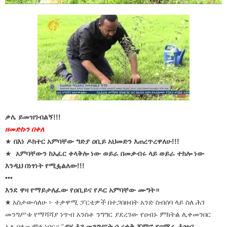
ቃሌ ይመዝገብልኝ!!!
ዘመድኩን በቀለ
★
በእነ ዶክተር አምባቸው ግድያ ዐቢይ አህመድን እጠረጥረዋለሁ!!!
★
አምባቸውን ከአፈር ቀላቅሎ ነው ወይራ በመቃብሩ ላይ ወይራ ተክሎ ነው
እንዲህ በነፃነት የሚፏልለው!!!
•••
እንደ ዋዛ የማይታለፈው የዐቢይና የዶር አምባቸው ሙግት።
★ አስታውሳለሁ ፦ ተቃዋሚ ፓርቲዎች በተጋበዙበት አንድ ስብሰባ ላይ ስለ ሕገ
መንግሥቱ የማሻሻያ ነጥብ አንስቶ ንግግር ያደረገው የዐብኑ ምክትል ሊቀመንበር
አቶ በለጠ ሞላ ነበር። “
ይሄ ሕገ መንግሥት ሲረቀቅ ጀምሮ የዐማራ ሕዝብ