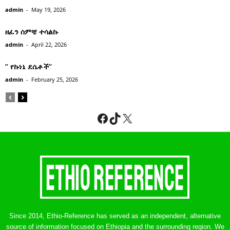
admin
-
May 19, 2026
ዘፈን ሰምቼ ተሳልኩ
admin
-
April 22, 2026
” የኩነኔ ደሴቶች’’
admin
-
February 25, 2026
Facebook
TikTok
X
Since 2014, Ethio-Reference has served as an independent, alternative
source of information focused on Ethiopia and the surrounding region. We