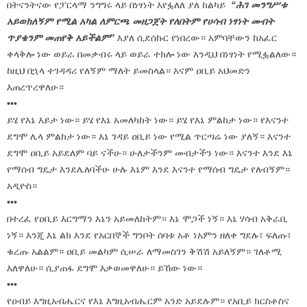
በትናንትናው የፓርላማ ንግግሩ ላይ በነፃነት እየፏለለ ያለ ከልካይ
“ሕገ መንግሥቱ
አይወክለኝም የሚል አካል ለምርጫ መዘጋጀት የለበትም የሀሳብ ነፃነት መብት
ጥያቄንም መጠየቅ አይችልም”
እያለ ሲደሰኩር የነበረው። አምባቸውን ከአፈር
ቀላቅሎ ነው ወይራ በመቃብሩ ላይ ወይራ ተክሎ ነው እንዲህ በነፃነት የሚፏልለው።
ከዚህ በኋላ ተገዳዳሪ የለኝም ማለት ይመስላል። እናም ዐቢይ አህመድን
እጠረጥረዋለሁ።
•••
ይሄ የእኔ እይታ ነው። ይሄ የእኔ አመለካከት ነው። ይሄ የእኔ ምልከታ ነው። የእናንተ
ደግሞ ሌላ ምልከታ ነው። እኔ ገዳይ ዐቢይ ነው የሚል ጥርጣሬ ነው ያለኝ። እናንተ
ደግሞ ዐቢይ አይደለም ባይ ናችሁ። ሁለታችንም መብታችን ነው። እናንተ እንደ እኔ
የማሰብ ግዴታ እንደሌለባችሁ ሁሉ እኔም እንደ እናንተ የማሰብ ግዴታ የለብኝም።
አዲዮስ።
•••
በተረፈ የዐቢይ እርግማን እኔን አይመለከትም። እኔ ሞጋች ነኝ። እኔ ሃሳብ አቅራቢ
ነኝ። እንጂ እኔ ልክ እንደ የአርበኞች ግንቦት ሰባቱ አቶ ነአምን ዘለቀ ግደሉ፣ ፍለጡ፣
ቁረጡ አልልም። ዐቢይ መልካም ሲሠራ ለማመስገን ቅሽሽ አይለኝም። ገለቶሚ
እለዋለሁ። ሲያጠፋ ደግሞ እቃወመዋለሁ። ይኸው ነው።
•••
የዐብይ እግዚአብሔርና የእኔ እግዚአብሔርም አንድ አይደሉም። የአቢይ ክርስቶስና