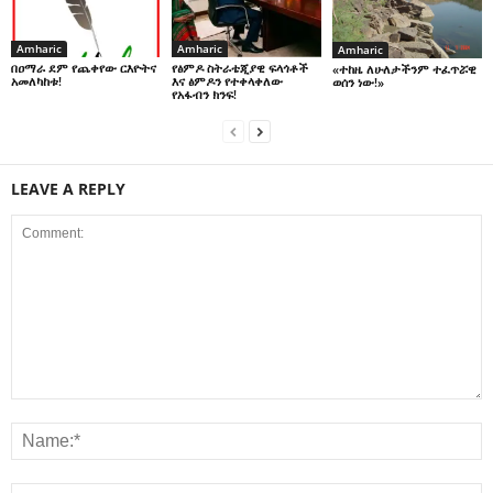
Amharic
Amharic
Amharic
በዐማራ ደም የጨቀየው ርእዮትና
የፅምዶ ስትራቴጂያዊ ፍላጎቶች
«ተከዜ ለሁለታችንም ተፈጥሯዊ
አመለካከቱ!
እና ፅምዶን የተቀላቀለው
ወሰን ነው!»
የአፋብን ክንፍ!
LEAVE A REPLY