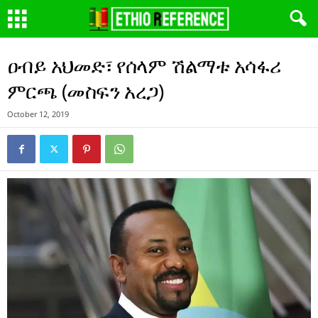
ዐብይ አህመድ፣ የሰላም ሽልማቱ አሳፋሪ
ምርጫ (መስፍን አረጋ)
October 12, 2019