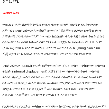
ምርጫ
መስፍን አረጋ
የኖቤል የሰላም ሽልማት ኮሚቴ የዚህን ዓመት የሰላም ሽልማት ለኢትዮጵያው
አምባገነን ዐብይ አህመድ ለመሸለም በመወሰኑ፣ ሽልማቱን ለታላቁ ሰላማዊ ታጋይ
ለማህተማ ጋንዲ ላለመሸለም በመወሰኑ ከደረሰበት ቅሌት እጅግ ለከፋ ቅሌት ራሱን
በራሱ ዳርጓል፡፡ ዐብይ አህመድ በዘር ማጥፋት ወንጀል ከተከሰሰችው የ1991 ዓ.ም
(እ፣ኤ፣አ) የኖቤል የሰላም ሽልማት ተሸላሚ ኡንግ ሳን ሱ ኪ (Aung San Suu
Kyi) እጅግ የከፋ አሳፋሪ ተሸላሚ እንደሚሆን ምንም ጥረጥር የለውም፡፡
ዐብይ አህመድ በርስበርስ ጦርነት በምትታመሰው በሶርያ ውስጥ ከተከሰተው ውስጣዊ
ፍልሰት (internal displacement) እጅግ የከፋው የዘመናችን ትልቁ ውስጣዊ
ፍልሰት በጦቢያ ውስጥ ባፍንጫው ሥር ሲከሰት በበላይነት የተቆጣጠረ ከመሆኑም
በተጨማሪ፣ በጦቢያ ውስጥ በቅርቡ ለመከሰት የሚያስገመግመውን የዘር ማጥፋት
ወንጀል የሚያቀናበሩት ወንጀለኞች መሪ በመሆን እጁን በጦቢያውያን ደም
ለመታጠብ አመችውን ጊዜ በጉጉት የሚጠባበቅ አረመኔ ነው፡፡
በኢትዮጵያና በኤርትራ መካከል ‹‹መግባባት›› ከተጀመረ ሁለት ዓመት ቢያልፈውም፣