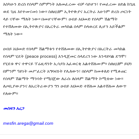
እስካሁን ድረስ የሰላም ስምምነት አለመፈረሙ ብቻ ሳይሆን፣ የመፈረሙ ዕድል ከጊዜ
ወደ ጊዜ እየተመናመነ ነው፡፡ ስለዚህም ኢትዮጵያና ኤርትራ አሁንም ድረስ ጦርነት
ላይ ናቸው ማለት ነው፡፡ በመሆናቸውም፣ ዐብይ አህመድ የሰላም ሽልማት
የተሸለመው በኢትዮጵያና በኤርትራ መካከል ሰላም ስላወረደ ሊሆን አይችልም
ማለት ነው፡፡
ዐብይ አህመድ የሰላም ሽልማቱን የተሸለመው በኢትዮጵያና በኤርትራ መካከል
የሰላም ሂደት (peace process) እንዲጀመር ስላደረገ ነው እንዳይባል ደግሞ፣
የሂደቱ ዋና ተዋናይ ፕሬዚዳንት ኢሳያስ አፈወርቂ አልተሸለሙም፡፡ ስለዚህም ይህን
በምንም ዓይነት መሥፈርት አግባብነት የሌለውን፣ በሰላም ከመቀለድ የሚቆጠር
የሰላም ሽልማት ማንሳት የሚበጀው ለራሱ ለሰላም ሽልማት ኮሚቴው ነው፡፡
ለጦቢያውያንና ለኤርትራውያን ግን ዐብይ አህመድ ተሸለመ አልተሸለመ ለውጥ
የለውም፡፡
መስፍን አረጋ
mesfin.arega@gmail.com