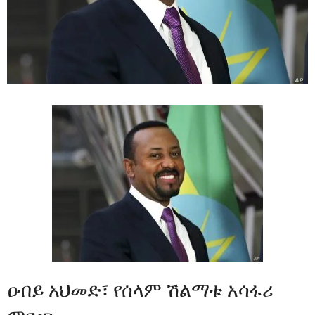
ዐብይ አህመድ፣ የሰላም ሽልማቱ አሳፋሪ