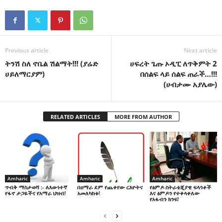
Previous article
Next article
ትንሽ ስለ ኖቤል ሽልማት!!! (ያሬድ
ሀፍረት ጌጡ ኦዲፒ ለጥቅምት 2
ሀይለማርያም)
በሰልፍ ላይ ሰልፍ ጠራች…!!!
(ሀብታሙ አያሌው)
RELATED ARTICLES
MORE FROM AUTHOR
Amharic
Amharic
Amharic
በዐማራ ደም የጨቀየው ርእዮትና
የፅምዶ ስትራቴጂያዊ ፍላጎቶች
ጥብቅ ማስታወሻ :- ለእውነተኛ
አመለካከቱ!
እና ፅምዶን የተቀላቀለው
የፋኖ ታጋዬችና የአማራ ህዝብ!
የአፋብን ክንፍ!