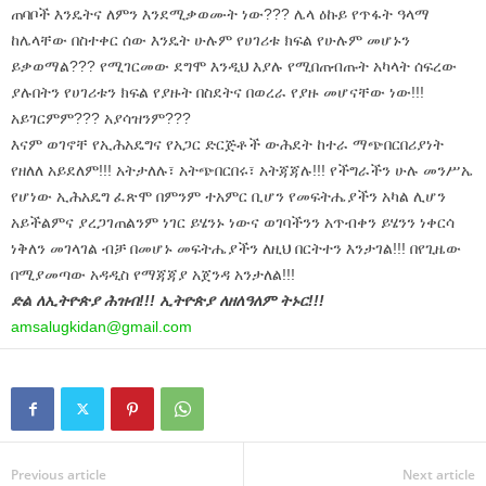
ጠባቦች እንዴትና ለምን እንደሚቃወሙት ነው??? ሌላ ዕኩይ የጥፋት ዓላማ
ከሌላቸው በስተቀር ሰው እንዴት ሁሉም የሀገሪቱ ክፍል የሁሉም መሆኑን
ይቃወማል??? የሚገርመው ደግሞ እንዲህ እያሉ የሚበጠብጡት አካላት ሰፍረው
ያሉበትን የሀገሪቱን ክፍል የያዙት በስደትና በወረራ የያዙ መሆናቸው ነው!!!
አይገርምም??? አያሳዝንም???
እናም ወገኖቸ የኢሕአዴግና የአጋር ድርጅቶች ውሕደት ከተራ ማጭበርበሪያነት
የዘለለ አይደለም!!! አትታለሉ፣ አትጭበርበሩ፣ አትጃጃሉ!!! የችግራችን ሁሉ መንሥኤ
የሆነው ኢሕአዴግ ፈጽሞ በምንም ተአምር ቢሆን የመፍትሔያችን አካል ሊሆን
አይችልምና ያረጋገጠልንም ነገር ይሄንኑ ነውና ወገባችንን አጥብቀን ይሄንን ነቀርሳ
ነቅለን መገላገል ብቻ በመሆኑ መፍትሔያችን ለዚህ በርትተን እንታገል!!! በየጊዜው
በሚያመጣው አዳዲስ የማጃጃያ አጀንዳ አንታለል!!!
ድል ለኢትዮጵያ ሕዝብ!!! ኢትዮጵያ ለዘለዓለም ትኑር!!!
amsalugkidan@gmail.com
Previous article
Next article