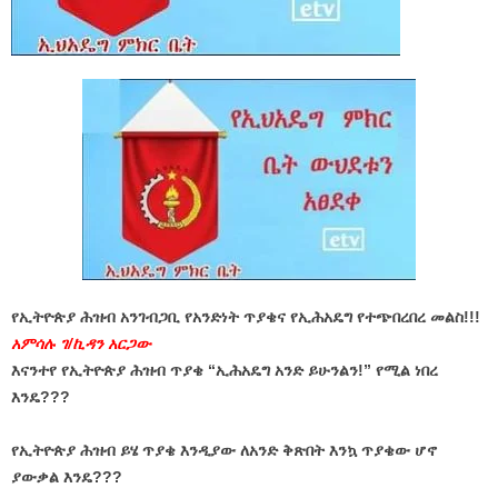
የኢትዮጵያ ሕዝብ አንገብጋቢ የአንድነት ጥያቄና የኢሕአዴግ የተጭበረበረ መልስ!!!
አምሳሉ ገ/ኪዳን አርጋው
እናንተየ የኢትዮጵያ ሕዝብ ጥያቄ “ኢሕአዴግ አንድ ይሁንልን!” የሚል ነበረ
እንዴ???
የኢትዮጵያ ሕዝብ ይሄ ጥያቄ እንዲያው ለአንድ ቅጽበት እንኳ ጥያቄው ሆኖ
ያውቃል እንዴ???