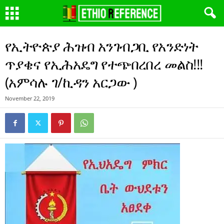
የኢትዮጵያ ሕዝብ አንገብጋቢ የአንድነት
ጥያቄና የኢሕአዴግ የተጭበረበረ መልስ!!!
(አምሳሉ ገ/ኪዳን አርጋው )
November 22, 2019