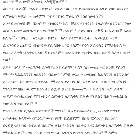
ወገኖቸ!!! ፈጽሞ አትመኑ አትጃጃሉም!!!
ወገኖቸ ሌሎች ሀገራት ብዝኀነት የሌላቸው ሆኖ ይመስላቹሃል እንዴ የዘር ልዩነትን
ለፖለቲካ ፍጆታ መጠቀምን ወይም የጎሳ ፖለቲካን የከለከሉት???
እንዳይመስላቹህ!!! በእነሱም ብዝኃነት አለ፡፡ ቻይና ብዝኀነት የሌለባት ሀገር ሆና ነው
ወይ አሐዳዊ መንግሥት የያዘችው??? ሐሰት!!! ቻይና ውስጥ 56 ብሔረሰቦች አሉ፡፡
በሌሎችም ሀገራት እንዲሁ ብዝኀነት አለ፡፡ የትም ሀገር ብትሔዱ ጀርመንና
ፈረንሳይን ጨምሮ ብዝኀነት የሌለበት ሀገር የለም፡፡ የጎሳ ፖለቲካን የማይከተሉት
የዘር ፖለቲካ ኋላቀር፣ አደገኛ፣ የሰላምና መረጋጋት ጠንቅና ሀገር በታኝ ስለሆነ ብቻ
ነው!!!
እኛም ሰላምና መረጋጋት እንዲኖረን ከፈለግን፣ ባለን ላይ መጨመር እንጅ ያለንን
ማጣት ካልፈለግን፣ ለዕድገት ብልጽግና ምቹ ሁኔታን መፍጠር ከፈለግን፣ ሀገር አልባ
እንዳንሆን ከፈለግን ወዘተረፈ. ማድረግ ያለብን ልክ እንደ እነሱ ሁሉ የጎሳ ፖለቲካን
ማለትም በዘር ወይም በጎሳ ተደራጅቶ ፓርቲ በመመሥረት ፖለቲካ መሥራትን
ወይም የብሔረሰብ ማንነትንና ልዩነትን ለፖለቲካ ፍጆታ ማዋልን በሕግ መከልከል
ነው ሌላ ነገር የለም!!!
የጎሳ ፖለቲካ ደጋፊና አቀንቃኞች ማንነት ላይ የተመሠረተ ፌዴራላዊ የግዛት
አወቃቀር አላቸው በሚሏቸው በካናዳ፣ ቤልጂየም፣ በስዊዘርላንድ፣ በሕንድ፣
በናይጄሪያ፣ በደ. አፍሪካ፣ በሌፓል ሀገራት እንኳ ሳይቀር የዘር ልዩነትን ለፖለቲካ ፍጆታ
ማዋል ወይም የጎሳ ፓርቲ ተመሥርቶ እንዲንቀሳቀስ አይፈቅዱም!!! ለምን