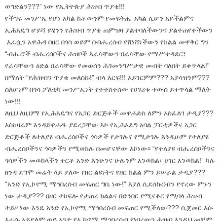
ወግድልን???” ነው የኢትዮጵያ ሕዝብ ጥያቄ!!!
የችግሩ መንሥኤ የሆነ አካል ከቶውንም የመፍትሔ አካል ሊሆን አይችልምና
ኢሕአዴግ ሆይሻ ይሄንን የሕዝብ ጥያቄ ጠምዝዛ ያልተባለችውንና ያልተጠየቀችውን
እራሷን አዋሕዳ በዘር በጎሳ ወይም በብሔረሰብ የሸነሸነችውን የክልል መዋቅር ግን
“ብሔሮች ብሔረሰቦችና ሕዝቦች እራሳቸውን በራሳቸው የማሥተዳደር፣
የራሳቸውን ዕድል በራሳቸው የመወሰን ሕገመንግሥታዊ መብት ባለበት ይቀጥላል!”
በማለት “የሕዝብን ጥያቄ መለስኩ!” ብላ እርፍ!!! አይገርምም??? አያሳዝንም???
ስለሆነም በጎሳ ፖለቲካ መንሥኤነት የተቀሰቀሰው የሀገሪቱ ቀውስ ይቀጥላል ማለት
ነው!!!
ለዚህ ለዚህማ የኢሕአዴግና የአጋር ድርጅቶች መዋሐድስ ለምን አስፈለገ ታዲያ???
እስከዛሬም እንዳይዋሐዱ ያደረጋቸው እኮ የኢሕአዴግ አባል ፓርቲዎችና አጋር
ድርጅቶች ለተለያዩ ብሔረሰቦችና ጎሳዎች የታገሉና የሚታገሉ እንዲሁም የተለያዩ
ብሔረሰቦችንና ጎሳዎችን የሚወክሉ በመሆናቸው እኮነው፡፡ “የተለያዩ ብሔረሰቦችንና
ጎሳዎችን መወከላችን ቀርቶ አንድ እንሁንና ሁሉንም እንወክል፣ ሀገር እንወክል!” ካሉ
ዘንዳ ደግሞ መሬት ላይ ያለው የዘር ልዩነትና የዘር ክልል ምን ይሠራል ታዲያ???
“አንድ የኢኮኖሚ ማኅበረሰብ መፍጠር ግቤ ነው!” እያለ ሲደሰኩርብን የኖረው ምኑን
ነው ታዲያ??? በዘር ተከፍሎ የታጠረ ክልልና በድንበር የሚናቆር የሚባላ ሕዝብ
ተይዞ ነው እንዴ አንድ የኢኮኖሚ ማኅበረሰብ መፍጠር የሚችለው??? ሲጀመር እሱ
እራሱ አይደለም ወይ አንድ የኢኮኖሚ ማኅበረሰብ የነበረውን ሕዝብ እንዲህ መቸም