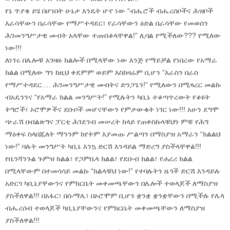
የኔ ጥያቄ ይሄ በሆነበት ሁኔታ እንዴት ሆኖ ነው “ብሔሮች ብሔረሰቦችና ሕዝቦች
እራሳቸውን በራሳቸው የማሥተዳደር፣ የራሳቸውን ዕድል በራሳቸው የመወሰን
ሕገመንግሥታዊ መብት አላቸው ተጠብቆላቸዋል!” ሊባል የሚችለው??? የሚለው
ነው!!!
ለነገሩ በሌሎቹ አገዛዙ ክልሎች በሚላቸው ነው እንጅ የማይቻል የነበረው የአማራ
ክልል በሚለው ግን ከዚህ ቀደምም ወይም እስከዛሬም ቢሆን “እራስን በራስ
የማሥተዳደር…. ሕገመንግሥታዊ መብትና ድንጋጌን!” የሚለውን በሚጻረር መልኩ
ብአዴንንና “የአማራ ክልል መንግሥት!” የሚሉትን ካቢኔ ተቆጣጥረውት የቆዩት
ትግሮች፣ ኦሮሞዎችና ደቡቦች መሆናቸውን የምታውቁት ነገር ነው!!! አሁን ደግሞ
ጭራሽ በብልጽግና ፓርቲ ሕገደንብ መሠረት ከላይ የጠቀስኩላቹህን ምቹ የሕግ
ማዕቀፍ ስላበጁለት ማንንም ከየትም እያመጡ ሥልጣን በማስያዝ አማራን “ክልልህ
ነው!” ባሉት መንግሥት ካቢኔ እንኳ ድርሽ እንዳይል ማድረግ ያስችላቸዋል!!!
የቤንሻንጉል ጉምዝ ክልል፣ የጋምቤላ ክልል፣ የደቡብ ክልል፣ የሐረሪ ክልል
በሚላቸውም በተመሳሳይ መልኩ “ክልላቹህ ነው!” የተባሉትን ዜጎች ድርሽ እንዳይሉ
አድርጎ ካቢኔያቸውንና የምክርቤት መቀመጫቸውን በሌሎች ተወላጆች ለማስያዝ
ያስችለዋል!!! በአፋር፣ በሱማሌ፣ በኦሮሞም ቢሆን ቋንቋ ቋንቋቸውን በሚችሉ የሌላ
ብሔረሰብ ተወላጆች ካቢኔያቸውንና የምክርቤት መቀመጫቸውን ለማስያዝ
ያስችለዋል!!!