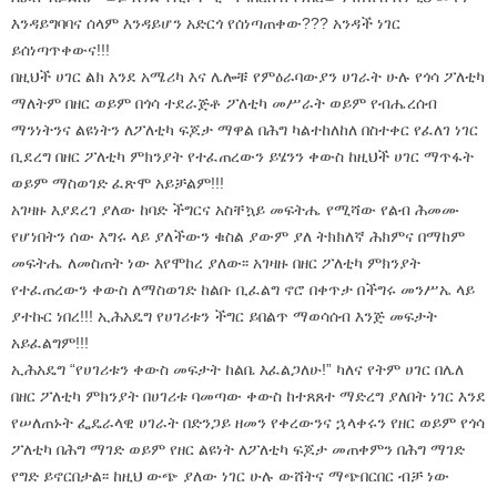
እንዳይግባባና ሰላም እንዳይሆን አድርጎ የሰነጣጠቀው??? አንዳች ነገር
ይሰነጣጥቀውና!!!
በዚህች ሀገር ልክ እንደ አሜሪካ እና ሌሎቹ የምዕራባውያን ሀገራት ሁሉ የጎሳ ፖለቲካ
ማለትም በዘር ወይም በጎሳ ተደራጅቶ ፖለቲካ መሥራት ወይም የብሔረሰብ
ማንነትንና ልዩነትን ለፖለቲካ ፍጆታ ማዋል በሕግ ካልተከለከለ በስተቀር የፈለገ ነገር
ቢደረግ በዘር ፖለቲካ ምክንያት የተፈጠረውን ይሄንን ቀውስ ከዚህች ሀገር ማጥፋት
ወይም ማስወገድ ፈጽሞ አይቻልም!!!
አገዛዙ እያደረገ ያለው ከባድ ችግርና አስቸኳይ መፍትሔ የሚሻው የልብ ሕመሙ
የሆነበትን ሰው እግሩ ላይ ያለችውን ቁስል ያውም ያለ ትክክለኛ ሕክምና በማከም
መፍትሔ ለመስጠት ነው እየሞከረ ያለው፡፡ አገዛዙ በዘር ፖለቲካ ምክንያት
የተፈጠረውን ቀውስ ለማስወገድ ከልቡ ቢፈልግ ኖሮ በቀጥታ በችግሩ መንሥኤ ላይ
ያተኩር ነበረ!!! ኢሕአዴግ የሀገሪቱን ችግር ይበልጥ ማወሳሰብ እንጅ መፍታት
አይፈልግም!!!
ኢሕአዴግ “የሀገሪቱን ቀውስ መፍታት ከልቤ እፈልጋለሁ!” ካለና የትም ሀገር በሌለ
በዘር ፖለቲካ ምክንያት በሀገሪቱ ባመጣው ቀውስ ከተጸጸተ ማድረግ ያለበት ነገር እንደ
የሠለጠኑት ፌዴራላዊ ሀገራት በድንጋይ ዘመን የቀረውንና ኋላቀሩን የዘር ወይም የጎሳ
ፖለቲካ በሕግ ማገድ ወይም የዘር ልዩነት ለፖለቲካ ፍጆታ መጠቀምን በሕግ ማገድ
የግድ ይኖርበታል፡፡ ከዚህ ውጭ ያለው ነገር ሁሉ ውሸትና ማጭበርበር ብቻ ነው