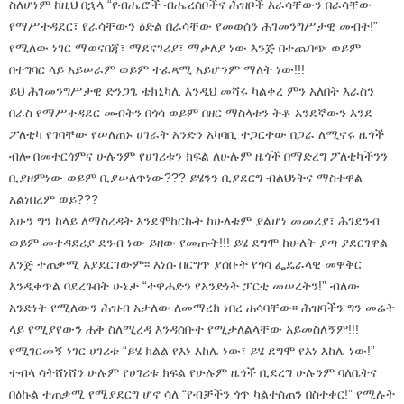
ስለሆነም ከዚህ በኋላ “የብሔሮች ብሔረሰቦችና ሕዝቦች እራሳቸውን በራሳቸው
የማሥተዳደር፣ የራሳቸውን ዕድል በራሳቸው የመወሰን ሕገመንግሥታዊ መብት!”
የሚለው ነገር ማወናበጃ፣ ማደናገሪያ፣ ማታለያ ነው እንጅ በተጨባጭ ወይም
በተግባር ላይ አይሠራም ወይም ተፈጻሚ አይሆንም ማለት ነው!!!
ይህ ሕገመንግሥታዊ ድንጋጌ ቴክኒካሊ እንዲህ መሻሩ ካልቀረ ምን አለበት እራስን
በራስ የማሥተዳደር መብትን በጎሳ ወይም በዘር ማስላቱን ትቶ አንደኛውን እንደ
ፖለቲካ የገባቸው የሠለጠኑ ሀገራት አንድን አካባቢ ተጋርተው በጋራ ለሚኖሩ ዜጎች
ብሎ በመተርጎምና ሁሉንም የሀገሪቱን ክፍል ለሁሉም ዜጎች በማድረግ ፖለቲካችንን
ቢያዘምነው ወይም ቢያሠለጥነው??? ይሄንን ቢያደርግ ብልህነትና ማስተዋል
አልነበረም ወይ???
አሁን ግን ከላይ ለማስረዳት እንደሞከርኩት ከሁለቱም ያልሆነ መመሪያ፣ ሕገደንብ
ወይም መተዳደሪያ ደንብ ነው ይዘው የመጡት!!! ይሄ ደግሞ ከሁለት ያጣ ያደርገዋል
እንጅ ተጠቃሚ አያደርገውም፡፡ እነሱ በርግጥ ያሰቡት የጎሳ ፌዴራላዊ መዋቅር
እንዲቀጥል ባደረጉበት ሁኔታ “ተዋሐድን የአንድነት ፓርቲ መሠረትን!” ብለው
አንድነት የሚለውን ሕዝብ አታለው ለመማረክ ነበረ ሐሳባቸው፡፡ ሕዝባችን ግን መሬት
ላይ የሚያየውን ሐቅ ስለሚረዳ እንዳሰቡት የሚታለልላቸው አይመስለኝም!!!
የሚገርመኝ ነገር ሀገሪቱ “ይሄ ክልል የእነ እከሌ ነው፣ ይሄ ደግሞ የእነ እከሌ ነው!”
ተብላ ሳትሸነሸን ሁሉም የሀገሪቱ ክፍል የሁሉም ዜጎች ቢደረግ ሁሉንም ባለቤትና
በዕኩል ተጠቃሚ የሚያደርግ ሆኖ ሳለ “የብቻችን ጎጥ ካልተሰጠን በስተቀር!” የሚሉት