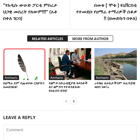
“የአዲሱ ውሁድ ፓርቲ ምስረታ
በመቱ [ ሞቱ ] ዩኒቨርስቲ
ህጋዊ መሰረት የለውም!!!” (አቶ
የተመደቡ የዐማራ ተማሪዎች ሰቆቃ
በቀለ ገርባ)
!! (ዘመድኩን በቀለ)
RELATED ARTICLES
MORE FROM AUTHOR
Amharic
Amharic
Amharic
በዐማራ ደም የጨቀየው ርእዮትና
የፅምዶ ስትራቴጂያዊ ፍላጎቶች
«ተከዜ ለሁለታችንም ተፈጥሯዊ
አመለካከቱ!
እና ፅምዶን የተቀላቀለው
ወሰን ነው!»
የአፋብን ክንፍ!
LEAVE A REPLY