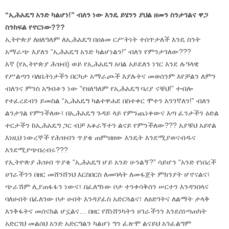
“ኢሕአዴግ አንድ ካልሆነ!” ብለን ነው እንዴ ይሄንን ያህል ዘመን ስንታገልና ዋጋ
ስንከፍል የኖርነው???
ኢትዮጵያ ለዘለዓለም ለኢሕአዴግ በዐፅመ ርሥትነት ተሰጥታለች እንዴ ስንት
አማራጭ እያለን “ኢሕአዴግ አንድ ካልሆነልን!” ብለን የምንታገለው???
እኛ (የኢትዮጵያ ሕዝብ) ወይ የኢሕአዴግ አባል አይደለን ነገር እንደ ሉዓላዊ
የሥልጣን ባለቤትነታችን በርካታ አማራጮች እያሉትና መወሰንም እየቻልን ለምን
ብለንና ምንስ አግብቶን ነው “የዘለዓለም የኢሕአዴግ ባሪያ ናቹህ!” ተብሎ
የተፈረደብን ይመስል “ኢሕአዴግ ካልተዋሐደ በስተቀር ሞተን እንገኛለን!” ብለን
ልንታገል የምንችለው፣ በኢሕአዴግ ጉዳይ ላይ የምንጨነቀውና እጣ ፈንታችን ዕድል
ተርታችን ከኢሕአዴግ ጋር ብቻ አቆራኝተን ልናይ የምንችለው??? አያቹህ አይየል
እነዚህ ነውረኞች የሕዝብን ጥያቄ ጠምዝዘው እንዴት እንደሚያወናብዱና
እንደሚያጭበረብሩ???
የኢትዮጵያ ሕዝብ ጥያቄ “ኢሕአዴግ ሆይ አንድ ሁንልኝ?” ሳይሆን “አንድ የነበረች
ሀገራችንን በዘር መሸንሸንህ እርስበርስ ለመባላት ለመፋጀት ምክንያት ሆኖናልና፣
ጭራሽም ሊያጠፋፋን ነውና፣ በፈለግነው ቦታ ተንቀሳቅሰን ሠርተን እንዳንበላና
ባለሀብት በፈለገው ቦታ ሀብት እንዳያፈስ አድርጓልና፣ ለዕድገትና ለልማት ታላቅ
እንቅፋትና መሰናክል ሆኗልና… በዘር የሸነሸንካትን ሀገራችንን እንደሰነጣጠካት
አድርገህ መልሰህ አንድ አድርግልን ካልሆነ ግን ፈጽሞ ልናይህ አንፈልግም