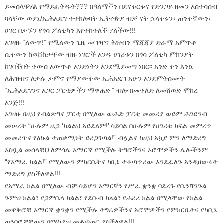
ይመስላቹሃል የማይፈቅዱት??? በዓለማችን በደናቁርቱና የድንጋይ ዘመን አስተሳሰብ
ባላቸው ወያኔ/ኢሕአዴግ ተተክሎባት ኢትዮጵያ ብቻ ናት ኋላቀሩን፣ ጠንቀኛውን፣
ሀገር በታኙን የጎሳ ፖለቲካን እየተከተለች ያለችው!!!
አገዛዙ “ለውጥ!” የሚለውን ጊዜ መግዣና ሕዝብን ማጃጃያ ድራማ አምጥቶ
ሲተውን ከወሸከታቸው ብዙ ነገሮች አንዱ ሀገሪቱን በጎሳ ፖለቲካ ምክንያት
ከገባችበት ቀውስ አውጥቶ አንድነትን እንደሚያመጣ ነበር፡፡ አንድ ቀን እንኳ
ለሕዝብና ለቃሉ ታምኖ የማያውቀው ኢሕአዴግ አሁን እንደምትሰሙት
“ኢሕአዴግንና አጋር ፓርቲዎችን ማዋሐድ!” ብሎ በመቀለድ ለመሸወድ ሞከረ
እንጅ!!!
አገዛዙ በዚህ የብልጽግና ፓርቲ በሚለው ውሕድ ፓርቲ መመሪያ ወይም ሕገደንብ
መሠረት “ሁሉም ዜጋ ‘ክልልህ አይደለም!’ ሳይባል በሁሉም የሀገሪቱ ክፍል መምረጥ
መመረጥና የዕኩል ተጠቃሚነት ይረጋገጣል!” ብሏልና ከዚህ አኳያ ምን ለማድረግ
አስቧል መሰላቹህ ለምሳሌ አማርኛ የሚችሉ ትግሮችንና ኦሮሞዎችን ሌሎችንም
“የአማራ ክልል!” የሚለውን ምክርቤትና ካቢኔ ተቆጣጥረው እንደፈለጉ እንዲዘውሩት
ማድረግ ያስችለዋል!!!
የአማራ ክልል በሚለው ብቻ ሳይሆን አማርኛን የሥራ ቋንቋ ባደረጉ የቤንሻንጉል
ጉምዝ ክልል፣ የጋምቤላ ክልል፣ የደቡብ ክልል፣ የሐረሪ ክልል በሚላቸው የክልል
መዋቅሮቹ አማርኛ ቋንቋን የሚችሉ ትግሬዎችንና ኦሮሞዎችን የምክርቤትና የካቢኔ
ወንበሮቻቸውን በማስያዝ መቆጣጠር ያስችለዋል!!!