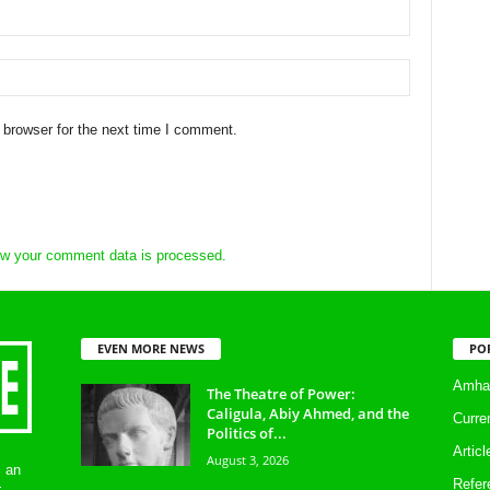
 browser for the next time I comment.
w your comment data is processed.
EVEN MORE NEWS
PO
Amhar
The Theatre of Power:
Caligula, Abiy Ahmed, and the
Curre
Politics of...
Artic
August 3, 2026
s an
Refer