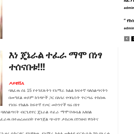
admi
” የኩ
admi
እነ ጄኔራል ተፈራ ማሞ በነፃ
ተሰናበቱ!!!
ዶይቼቬሌ
ባለፈዉ ሰኔ 15 የተገደሉትን የአማራ ክልል ከፍተኛ ባለስልጣናትን
በመግደል ወይም ከገዳዮች ጋር በአባሪ ተባባሪነት ጥርጣሬ ተከሰዉ
የነበሩ የክልሉ ከፍተኛ የጦር መኮንኖች ዛሬ በነፃ
ባለስልጣናት ብርጌድየር ጄኔራል ተፈራ ማሞ፣ኮሎኔል አለበል
ሺፈራዉ በተጠረጠሩበት የወንጀል ጭብጥ ታስረዉ በገንዘብ ዋስትና
ሆን ዛሬ ባሕርዳር ያስቻለዉ የአማራ ክልል ጠቅላይ ፍርድ ቤት ግን በአራቱ