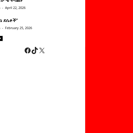
n
-
April 22, 2026
ነኔ ደሴቶች’’
n
-
February 25, 2026
Facebook
TikTok
X