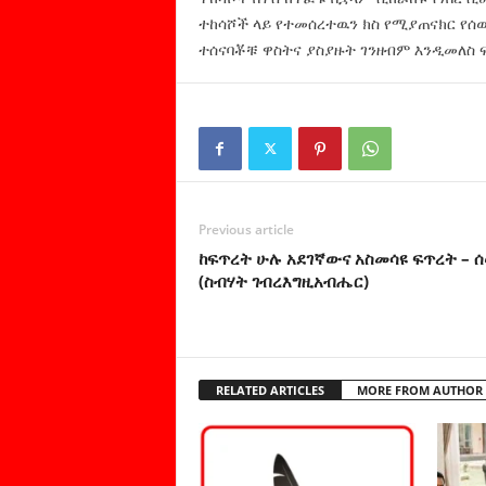
ተከሳሾች ላይ የተመሰረተዉን ክስ የሚያጠናክር የሰዉ
ተሰናባቾቹ ዋስትና ያስያዙት ገንዘብም እንዲመለስ 
Previous article
ከፍጥረት ሁሉ አደገኛውና አስመሳዩ ፍጥረት – ሰው
(ስብሃት ገብረእግዚአብሔር)
RELATED ARTICLES
MORE FROM AUTHOR