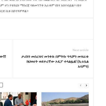
ም ሆነ የቴክኒክ ማስረጃ ባለመገኘቱ አራቱም በነፃ አሰናብቷል። በነፃ
ፍርድ ቤቱ በይኖላቸዋል።
Next article
!!!
ታሪክን መሰረዝና መንቀሉ በምትኩ ጥላቻን መዝራቱ
ከህወሀት ወደተረኛው ኦዴፓ ተላልፏል! (ኪሩቤል
አሳምን)