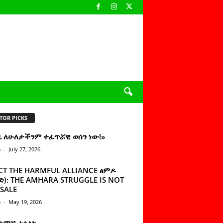
TOR PICKS
ዜ ለሁለታችንም ተፈጥሯዊ ወሰን ነው!»
n
-
July 27, 2026
CT THE HARMFUL ALLIANCE ፅምዶ
): THE AMHARA STRUGGLE IS NOT
SALE
n
-
May 19, 2026
 ሰምቼ ተሳልኩ