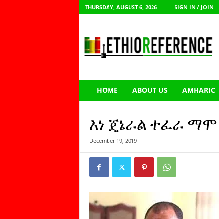
THURSDAY, AUGUST 6, 2026
SIGN IN / JOIN
E
t
h
i
o
R
e
HOME
ABOUT US
AMHARIC
f
e
r
እነ ጄኔራል ተፈራ ማሞ በ
e
n
December 19, 2019
c
e