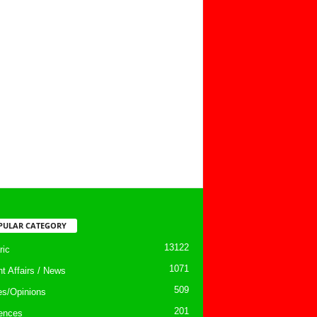
PULAR CATEGORY
13122
ic
1071
nt Affairs / News
509
les/Opinions
201
ences