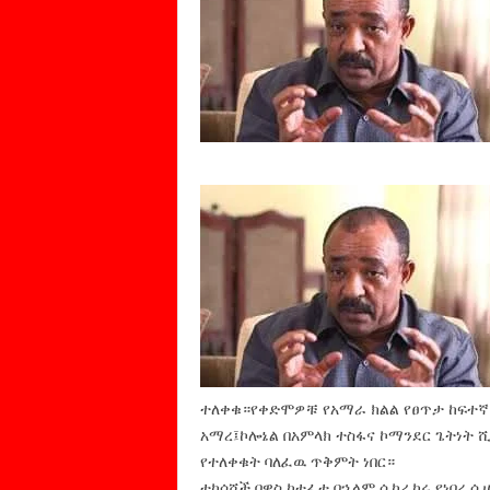
ተለቀቁ።የቀድሞዎቹ የአማራ ክልል የፀጥታ ከፍተኛ 
አማረ፤ኮሎኔል በአምላክ ተስፋና ኮማንደር ጌትነት 
የተለቀቁት ባለፈዉ ጥቅምት ነበር።
ተከሳሾች በዋስ ከተፈቱ በኋላም ሲከራከሩ የነበረ ሲ