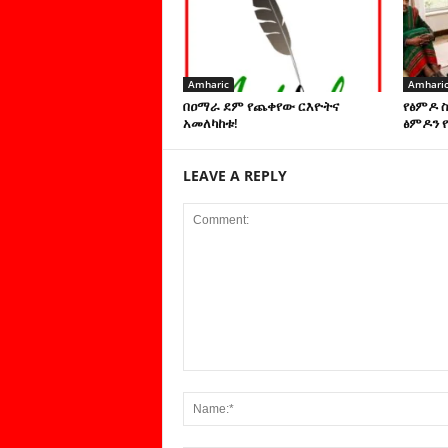
Amharic
Amhari
በዐማራ ደም የጨቀየው ርእዮትና
የፅምዶ 
አመለካከቱ!
ፅምዶን የ
LEAVE A REPLY