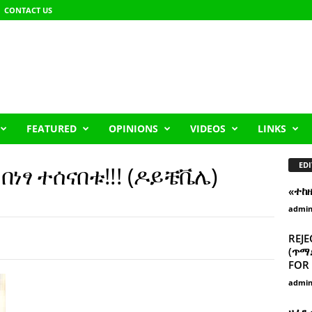
CONTACT US
FEATURED
OPINIONS
VIDEOS
LINKS
EDI
ነፃ ተሰናበቱ!!! (ዶይቼቬሌ)
«ተከ
admi
REJE
(ጥማድ
FOR 
admi
ዘፈን