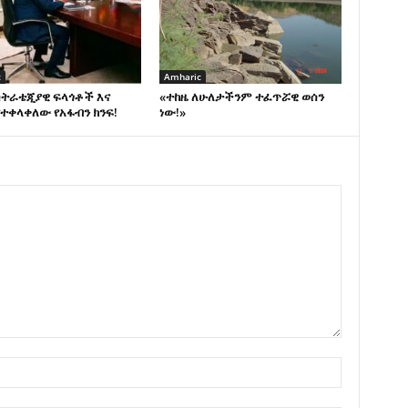
c
Amharic
ስትራቴጂያዊ ፍላጎቶች እና
«ተከዜ ለሁለታችንም ተፈጥሯዊ ወሰን
ተቀላቀለው የአፋብን ክንፍ!
ነው!»