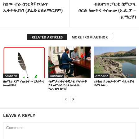
ከሰው ተራ ስንርቅ፤ የዛሬዋ
ብልጽግና ፓርቲ ከምርጫ
ኢትዮጵያ!?! (ያሬድ ሀይለማርያም)
ቦርድ ዕውቅና ተሰጠው (ኦ.ዴ.ፓ –
አማርኛ)
RELATED ARTICLES
MORE FROM AUTHOR
Amharic
Amharic
Amharic
በዐማራ ደም የጨቀየው ርእዮትና
የፅምዶ ስትራቴጂያዊ ፍላጎቶች
«ተከዜ ለሁለታችንም ተፈጥሯዊ
አመለካከቱ!
እና ፅምዶን የተቀላቀለው
ወሰን ነው!»
የአፋብን ክንፍ!
LEAVE A REPLY