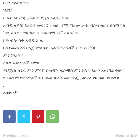
በርሄ እየጠቆመ፡፡
“እሺ”
ሁለት እርምጃ ያህል ውደኋላ አፈገፈግኩ፡፡
አብዲ ለዶ/ር አረጋዊ መናገር ቀጠለ፡፡ የሚናገረው ጮክ ብሎ ስለሆነ ይሰማኛል፡፡
“ግን እኮ የተናገርከውን ሁሉ ሰማሁህ” አልኩት፡፡
ከት ብሎ ሳቀ አብዲ ኢሌ፡፡
በስተመጨረሻ በእጅ ምልክት ጠራኝና አንዳች ነገር ነገረኝ፡፡
ምን ነገረኝ?
አሁን አልነግራችሁም፡፡
ሜ/ጄ/ል ክንፈ ምን ምላሽ ሰጡኝ? ሌሎቹስ ምን አሉ? አሁን አልነግራችሁ!!
የሁሉንም የምነግራችሁ በክፍል ሁለት መጣጥፌ ይሆናል የዛ ሰው ይበለን።
.
አበቃሁ!!
Previous article
Next article