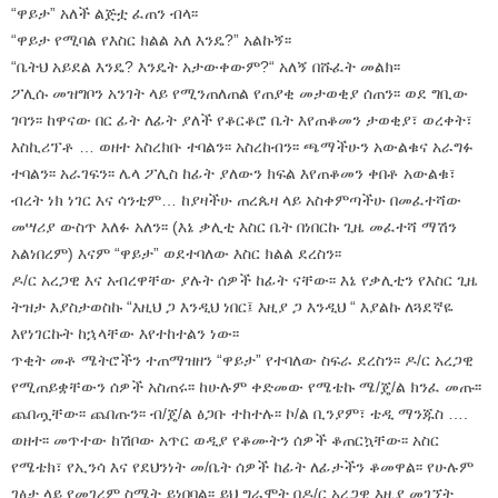
“ዋይታ” አለች ልጅቷ ፈጠን ብላ፡፡
“ዋይታ የሚባል የእስር ክልል አለ እንዴ?” አልኩኝ፡፡
“ቤትህ አይደል እንዴ? እንዴት አታውቀውም?“ አለኝ በሹፈት መልክ፡፡
ፖሊሱ መዝግቦን አንገት ላይ የሚንጠለጠል የጠያቂ መታወቂያ ሰጠን፡፡ ወደ ግቢው
ገባን፡፡ ከዋናው በር ፊት ለፊት ያለች የቆርቆሮ ቤት እየጠቆመን ታወቂያ፣ ወረቀት፣
እስኪሪፕቶ … ወዘተ አስረክቡ ተባልን፡፡ አስረከብን፡፡ ጫማችሁን አውልቁና አራግፉ
ተባልን፡፡ አራገፍን፡፡ ሌላ ፖሊስ ከፊት ያለውን ክፍል እየጠቆመን ቀበቶ አውልቁ፣
ብረት ነክ ነገር እና ሳንቲም… ከያዛችሁ ጠረጴዛ ላይ አስቀምጣችሁ በመፈተሻው
መሣሪያ ውስጥ እለፉ አለን፡፡ (እኔ ቃሊቲ እስር ቤት በነበርኩ ጊዜ መፈተሻ ማሽን
አልነበረም) እናም “ዋይታ” ወደተባለው እስር ክልል ደረስን፡፡
ዶ/ር አረጋዊ እና አብረዋቸው ያሉት ሰዎች ከፊት ናቸው፡፡ እኔ የቃሊቲን የእስር ጊዜ
ትዝታ እያስታወስኩ “እዚህ ጋ እንዲህ ነበር፤ እዚያ ጋ እንዲህ “ እያልኩ ለጓደኛዬ
እየነገርኩት ከኋላቸው እየተከተልን ነው፡፡
ጥቂት መቶ ሜትሮችን ተጠማዝዘን “ዋይታ” የተባለው ስፍራ ደረስን፡፡ ዶ/ር አረጋዊ
የሚጠይቋቸውን ሰዎች አስጠሩ፡፡ ከሁሉም ቀድመው የሜቴኩ ሜ/ጄ/ል ክንፈ መጡ፡፡
ጨበጧቸው፡፡ ጨበጡን፡፡ ብ/ጄ/ል ፅጋቡ ተከተሉ፡፡ ኮ/ል ቢንያም፣ ቴዲ ማንጁስ ….
ወዘተ፡፡ መጥተው ከሽቦው አጥር ወዲያ የቆሙትን ሰዎች ቆጠርኳቸው፡፡ አስር
የሜቴክ፣ የኢንሳ እና የደህንነት መ/ቤት ሰዎች ከፊት ለፊታችን ቆመዋል፡፡ የሁሉም
ገፅታ ላይ የመገረም ስሜት ይነበባል፡፡ ይህ ግራሞት በዶ/ር አረጋዊ እዚያ መገኘት