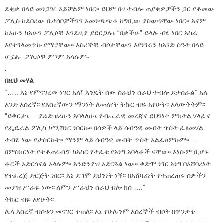
ደቂቃ በላይ መነጋገር አይቻልም ነበር፡፡ ይህም በዛ ተብሎ ጠያቂዎቻችን ጋር የቆመው
ፖሊስ ከደበረው ቤተሰቦቻችንን አመነጫጭቆ ከግቢው ያስወጣቸው ነበር፡፡ እናም
ከአሁን ከአሁን ፖሊሶቹ እንደዚያ ያደርጋሉ፤ “በቃችሁ” ይላሉ ብዬ ነበር አስሬ
እየተገላመጥኩ የማያቸው፡፡ እስረኞቹ ብሶታቸውን እየነገሩን ከአንድ ሰዓት በላይ
ሆኗል፡- ፖሊሶቹ ምንም አላሉም፡፡
.
በዚህ መሃል
“….. እኔ የምናገረው ነገር አለ፤ እንዴት ሰው ስራህን ሰራህ ተብሎ ይታሰራል” አለ
አንድ እስረኛ፡፡ የእስረኛውን ማንነት ለመለየት ትኩር ብዬ አየሁት፡፡ አላውቅትም፡፡
“ይቅርታ፤….ያሬድ ዘሪሁን እባላለሁ፤ የብሔራዊ መረጃና ደህንነት ምክትል ሃላፊና
የፌዴራል ፖሊስ ኮሚሽነር ነበርኩ፡፡ በሰዎች ላይ ሰብዓዊ መብት ጥሰት ፈፅመሃል
ተብዬ ነው የታሰርኩት፡፡ ማንም ላይ ሰብዓዊ መብት ጥሰት አልፈፀምኩም፡፡ …
በምስክርነት የተቆጠሩብኝ ከእስር የተፈቱ የኦነግ አባላቶች ናቸው፡፡ እነሱም ቢሆኑ
ቶርች አድርጎናል አላሉም፡፡ እንድንያዝ አድርጓል ነው፡፡ ቀድሞ ነገር ኦነግ በአሸባሪነት
የተፈረጀ ድርጅት ነበር፡፡ እኔ ደግሞ ደህንነት ነኝ፡፡ በአሸባሪነት የተጠረጠሩ ሰዎችን
መያዝ ሥራዬ ነው፡፡ ለምን ሥራህን ሰራህ ብሎ ክስ ….”
ትኩር ብዬ አየሁት፡፡
ሌላ እስረኛ ብሶቱን መናገር ቀጠለ፡፡ እኔ የሁሉንም እስረኞች ብሶት በጥንቃቄ