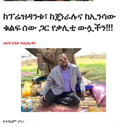
ከፕሬዝዳንቱ፣ ከጄነራሉና ከኢንሳው
ቁልፍ ሰው ጋር የቃሊቲ ውሏችን!!!
ወሰን ሰገድ ገብረኪዳን
እንዲህም ሆነ፡-