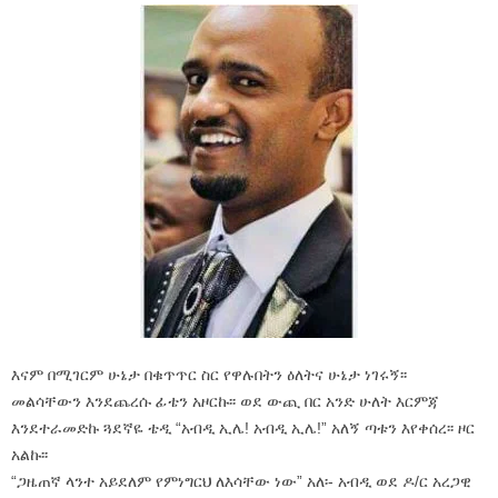
እናም በሚገርም ሁኔታ በቁጥጥር ስር የዋሉበትን ዕለትና ሁኔታ ነገሩኝ፡፡
መልሳቸውን እንደጨረሱ ፊቴን አዞርኩ፡፡ ወደ ውጪ በር አንድ ሁለት እርምጃ
እንደተራመድኩ ጓደኛዬ ቴዲ “አብዲ ኢሌ! አብዲ ኢሌ!” አለኝ ጣቱን እየቀሰረ፡፡ ዞር
አልኩ፡፡
“ጋዜጠኛ ላንተ አይደለም የምነግርህ ለእሳቸው ነው” አለ፡- አብዲ ወደ ዶ/ር አረጋዊ