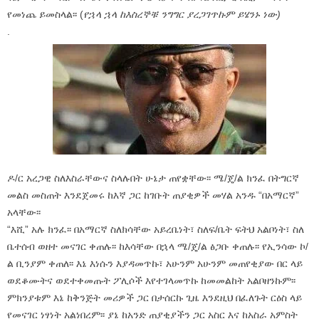
የመነጨ ይመስላል፡፡ (
የኋላ ኋላ ከእስረኞቹ ንግግር ያረጋገጥኩም ይሄንኑ ነው)
.
ዶ/ር አረጋዊ ስለእስራቸውና ስላሉበት ሁኔታ ጠየቋቸው፡፡ ሜ/ጄ/ል ክንፈ በትግርኛ
መልስ መስጠት እንደጀመሩ ከእኛ ጋር ከገቡት ጠያቂዎች መሃል አንዱ “በአማርኛ”
አላቸው፡፡
“እሺ” አሉ ክንፈ፡፡ በአማርኛ ስለክሳቸው አይረቤነት፣ ስለፍ/ቤት ፍትህ አልቦነት፣ ስለ
ቤተሰብ ወዘተ መናገር ቀጠሉ፡፡ ከእሳቸው በኋላ ሜ/ጄ/ል ፅጋቡ ቀጠሉ፡፡ የኢንሳው ኮ/
ል ቢንያም ቀጠለ፡፡ እኔ እነሱን እያዳመጥኩ፣ አሁንም አሁንም መጠየቂያው በር ላይ
ወደቆሙትና ወደተቀመጡት ፖሊሶች እየተገላመጥኩ ከመመልከት አልቦዘንኩም፡፡
ምክንያቱም እኔ ከቅንጅት መሪዎች ጋር በታሰርኩ ጊዜ እንደዚህ በፈለጉት ርዕስ ላይ
የመናገር ነፃነት አልነበረም፡፡ ያኔ ከአንድ ጠያቂያችን ጋር አስር እና ከአስራ አምስት