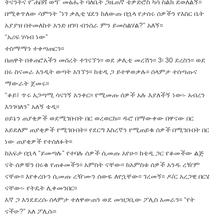
ትናንትና የ“ሐበሻ ወግ” መፅሔት ባለቤት ጋዜጠኛ ቴዎድሮስ ካሳ ስልክ ደወለልኝ፡፡
በሚቀጥለው ሳምንት “ነገ ቃሊቲ ሄደን ከለውጡ በኋላ የታሰሩ ሰዎችን የእስር ቤት
አያያዝ በተመለከተ አንድ ዘገባ ብንሰራ ምን ይመስልሃል?” አለኝ፡፡
“አሪፍ ሃሳብ ነው”
ተስማማን ተቀጣጠርን፡፡
በጠዋት በቀጠሮአችን መሰረት ተገናኘን፡፡ ወደ ቃሊቲ መረሽን፡፡ 3፡ 30 ደረስን፡፡ ወደ
በሩ ስናመራ አንዲት ወጣት አገኘን፡፡ ከቴዲ ጋ ይተዋወቃሉ፡፡ ሰላምታ ተሰጣጡና
ማውራት ጀመሩ፡፡
“ቆይ፤ ጥሩ አጋጣሚ ሳናገኝ አንቀር፡፡ የሚመጡ ሰዎች አሉ እያለችኝ ነው፡- አብረን
እንገባለን” አለኝ ቴዲ፡፡
ዐይኔን ጠያቂዎች ወደሚገቡበት በር ወረወርኩ፡፡ ዱሮ በማውቀው በዋናው በር
አይደለም ጠያቂዎች የሚገቡበት፡፡ የደርግ እስረኛን የሚጠይቁ ሰዎች በሚገቡበት በር
ነው ጠያቂዎች የተሰለፉት፡፡
ከአፍታ በኋላ “ይመጣሉ” የተባሉ ሰዎች ሲመጡ አየሁ፡፡ ከቴዲ ጋር የቆመችው ልጅ
ናት ሰዎቹን በሩቁ የጠቆመችን፡፡ አምስት ናቸው፡፡ ከአምስቱ ሰዎች አንዱ ረዥም
ናቸው፡፡ እየቀረቡን ሲመጡ ረዥሙን ሰውዬ ለየኋቸው፡፡ ገረመኝ፡፡ ዶ/ር አረጋዊ በርሄ
ናቸው፡- የትዴት ሊቀመንበር፡፡
እኛ ጋ እንደደረሱ ሰላምታ ተለዋውጠን ወደ መዝጋቢው ፖሊስ አመራን፡፡ “የት
ናችሁ?” አለ ፖሊሱ፡፡