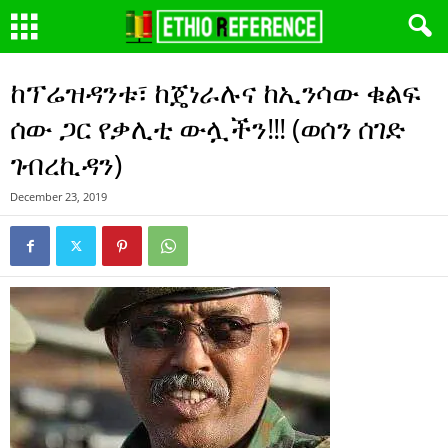
ከፕሬዝዳንቱ፣ ከጄነራሉና ከኢንሳው ቁልፍ
ሰው ጋር የቃሊቲ ውሏችን!!! (ወሰን ሰገድ
ገብረኪዳን)
December 23, 2019