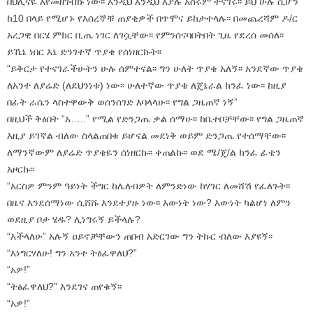
በህሊናዬ እየመዘገብኩ ነው፡፡ እንዲህ እንዲህ እያሉ አስሩም ተናገሩ፡፡ ይህ ሁሉ ሲሆን
ከ10 በላይ የሚሆኑ የእሰረኞቹ ጠያቂዎች በጥሞና ይከታተላሉ፡፡ በመጨረሻም ዶ/ር
አረጋዊ በርሄ ምክር ቢጤ ነገር ለገሷቸው፡፡ የምንሰናባበትበት ጊዜ የደረሰ መሰለ፡፡
ይኼኔ ነበር እኔ ድንገተኛ ጥያቄ የሰነዘርኩት፡፡
“ይቅርታ የተናገራችሁትን ሁሉ ሰምተናል፡፡ ግን ሁለት ጥያቄ አለኝ፡፡ አንደኛው ጥያቄ
ለአንተ ለያሬድ (ለደህንነቱ) ነው፡፡ ሁለተኛው ጥያቄ ለጄኔራል ክንፈ ነው፡፡ ከዚያ
በፊት ራሴን ላስተዋውቅ ወሰንሰገድ እባላላሁ፡፡ የግል ጋዜጠኛ ነኝ”
በዚህች ቅፅበት “አ…..” የሚል የድንጋጤ ቃል ሰማሁ፡፡ ከቤተቦቻቸው፡፡ የግል ጋዜጠኛ
እዚያ ይገኛል ብለው ስላልጠበቁ ይሆናል መደነቅ ወይም ድንጋጤ የተሰማቸው፡፡
ለማንኛውም ለያሬድ ጥያቄዬን ሰነዘርኩ፡፡ ቀጠልኩ፡፡ ወደ ሜ/ጄ/ል ክንፈ ፊቴን
አዞርኩ፡፡
“እርስዎ ምንም ዓይነት ችግር ከሌለብዎት ለምንድነው ከሃገር ለመሸሽ የፈለጉት፡፡
በዜና እንደሰማነው ሲሸሹ እንደተያዙ ነው፡፡ እውነት ነው? እውነት ካልሆነ ለምን
ወደዚያ ቦታ ሄዱ? ሊነግሩኝ ይችላሉ?
“እችላለሁ” አሉኝ ዐይኖቻቸውን ጠበብ አድርገው ግን ትኩር ብለው እያዩኝ፡፡
“እነግርሃለሁ! ግን አንተ ትፅፈዋለህ?”
“አዎ!”
“ትፅፈዋለህ?” እንደገና ጠየቁኝ፡፡
“አዎ!”