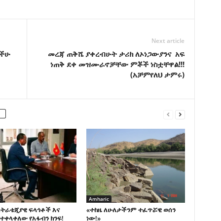
Next article
ታችሁ
መረጃ ጠቅሼ ያቀረብሁት ታሪክ ለኦነጋውያንና አፍ
ነጠቅ ደቀ መዝሙራኖቻቸው ምቾች ነስቷቸዋል!!!
(አቻምየለህ ታምሩ)
c
Amharic
ስትራቴጂያዊ ፍላጎቶች እና
«ተከዜ ለሁለታችንም ተፈጥሯዊ ወሰን
ተቀላቀለው የአፋብን ክንፍ!
ነው!»