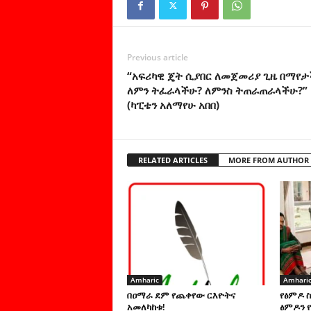
Previous article
“አፍሪካዊ ጄት ሲያበር ለመጀመሪያ ጊዜ በማየ
ለምን ትፈራላችሁ? ለምንስ ትጠራጠራላችሁ?”
(ካፒቴን አለማየሁ አበበ)
RELATED ARTICLES
MORE FROM AUTHOR
Amharic
Amhari
በዐማራ ደም የጨቀየው ርእዮትና
የፅምዶ 
አመለካከቱ!
ፅምዶን የ