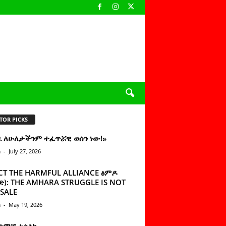
TOR PICKS
ዜ ለሁለታችንም ተፈጥሯዊ ወሰን ነው!»
n
-
July 27, 2026
CT THE HARMFUL ALLIANCE ፅምዶ
): THE AMHARA STRUGGLE IS NOT
SALE
n
-
May 19, 2026
 ሰምቼ ተሳልኩ