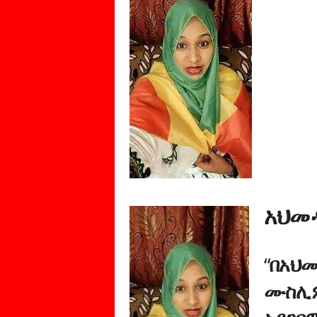
አህመዲ
“
በአህመ
ሙስሊም