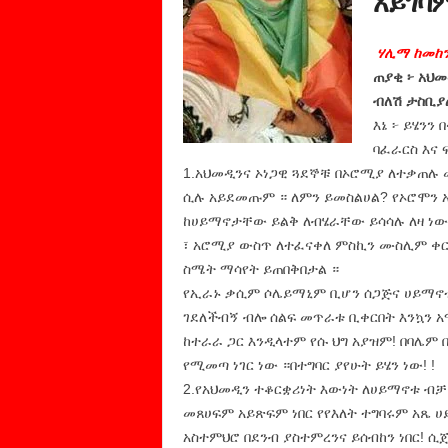
አይገባ
ሃሊማ ከመከ
ጠያቂ ፦ አህ
ብለሽ ታስቢያ
እኔ ፦ ይሄንን
ባፈራርስ እና 
1.አህመዲንና ኦነጋዊ ጓደኞቹ በኦሮሚያ ለተቃጠሉ
ሲሉ አይደመጡም ። ለምን ይመስልሀል? የኦሮሞን 
ከሀይማኖታቸው ይልቅ ለብሄራቸው ይሳሳሉ ለዛ ነው
፣ አሮሚያ ውስጥ ለተፈናቀለ ምስኪን ሙስሊም ቀር
ስሜት ማሳየት ይጠበቅበታል ።
የኢራኑ ቃሲም ሶሌይማኒም ቢሆን ሰጋጅና ሀይማኖቱ
ገደለችብኝ ብሎ ሰልፍ መጥራቱ ቢቀርበት እንኳን አሜ
ከተራራ ጋር እንዲላተም የሱ ህግ አያዝም! በባሌም
የሚመጣ ነገር ነው ።በተግባር ያየሁት ይሄን ነው! !
2.የአህመዲን ተቆርቋሪነት እውነት ለሀይማኖቱ ብቻ 
መጸሀፍም አይጽፍም ነበር የየእለት ተግባሩም አጼ ሀይ
አስተምህሮ በደንብ ያስተምረንና ይሰብከን ነበር! 