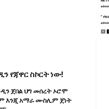
admi
” የኩ
admi
ን የጃዋር ስኮርት ነው!
ዲን ጀበል ህግ መሰረት ኦሮሞ
 እንጂ አማራ
ሙስሊም ጀነት