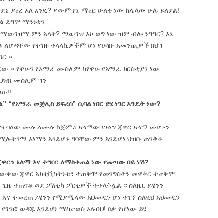
ደኔ ያረረ አለ እንዴ? ያውም የኔ ማረር ሁለቴ ነው ከሌላው ሁሉ ይለያል!
ል ደግሞ ማንነቴን
ማውገዝማ ምን አላት? ማውገዝ እኮ ወግ ነው ዝም ብሎ ንግግር? እኔ
ደረጉ ለሆዳቸው የተገዙ ተላላኪዎችም ሆነ የሀሳቡ አመንጪዎች በህግ
በር ።
ረው ። የዋሁን የአማራ ሙስሊም ከየዋሁ የአማራ ክርስቲያን ነው
 ህዝበ ሙስሊም ግን
ሁ!!
ቀል” “የአማራ መጅሊስ
ይፍረስ” ሲባል ነበር ይሄ ነገር እንዴት ነው?
 የተባለው ሙሉ ለሙሉ ከጅምሩ አላማው የኦነግ ጃዋር አላማ መሆኑን
የሚሉትንማ እነማን እንደሆኑ ግባቸው ምን እንደሆነ ህዝቡ ጠንቅቆ
ጀዋርን አላማ እና ተግባር ለማስቀጠል ነው የመጣው ባይ ነሽ?
ደምታውቀው ጃዋር አክቲቪስትነቱን ተጠቅሞ የመንግስትን መዋቅር ተጠቅሞ
 ጊዜ ተጠናቆ ወደ ፖለቲካ ፖርቲዎች ተቀላቅሏል ። ስለዚህ ይሄንን
ገ እና ተመረጠ ይሄንን የሚያሟላው አህመዲን ሆነ ተገኘ ስለዚህ አህመዲን
 የገንፎ ወዳጁ እንደሆነ ማስታወስ አለብህ! በቃ የሆነው ይሄ