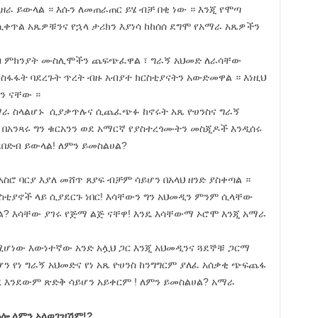
 ሲዘራ ይውላል ። እሱን ለመጠራጠር ይሄ ብቻ በቂ ነው ። እንጂ የሞጣ
ሲቀጥል አጼዎቹንና የኋላ ታሪክን እያነሳ ከከሰሰ ደግሞ የአማራ አጼዎችን
ሰብ ምክንያት ሙስሊሞችን ጨፍጭፈዋል ፣ ግራኝ አህመድ ለራሳቸው
ፋፋት ባደረጉት ጥረት ብዙ አብያተ ክርስቲያናትን አውድመዋል ። እነዚህ
ን ናቸው ።
አማራ ስላልሆኑ ሲያቃጥሉና ሲጨፈጭፉ ከኖሩት አጼ ዮሀንስና ግራኝ
በአንጻሩ ግን ቁርአንን ወደ አማርኛ የያስተረጎሙትን መስጂዶች እንዲሰሩ
ደበድብ ይውላል! ለምን ይመስልሀል?
አስሮ ባርያ እያለ መሸጥ ጸያፍ ብቻም ሳይሆን በአላህ ዘንድ ያስቀጣል ።
ርስቲያኖች ላይ ሲያደርጉ ነበር! እሳቸውን ግን አህመዲን ምንም ሲላቸው
? እሳቸው ያገሩ የጅማ ልጅ ናቸዋ! እንዴ እሳቸውማ ኦሮሞ እንጂ አማራ
ሚሆነው እውነተኛው አንድ አሏህ ጋር እንጂ አህመዲንና ጓደኞቹ ጋርማ
ን የነ ግራኝ አህመድና የነ አጼ ዮሀንስ ከንግግርም ያለፈ አሰቃቂ ጭፍጨፋ
አረ እንደውም ጽድቅ ሳይሆን አይቀርም ! ለምን ይመስልሀል? አማራ
ጠሎ ለምን አላወገዝሽም!?