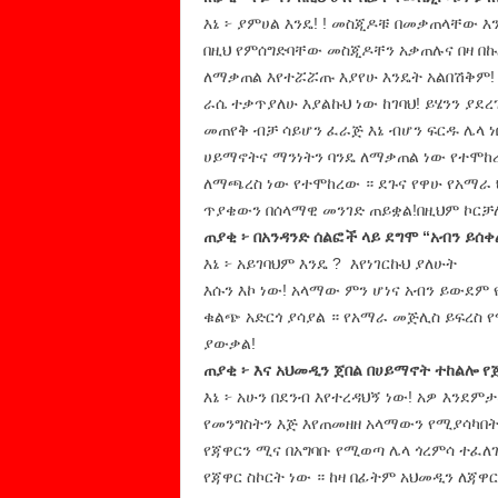
እኔ ፦ ያምሀል እንዴ! ! መስጂዶቹ በመቃጠላቸው እን
በዚህ የምሰግድባቸው መስጂዶቸን አቃጠሉና በዛ በኩ
ለማቃጠል እየተሯሯጡ እያየሁ እንዴት አልበሽቅም! 
ራሴ ተቃጥያለሁ እያልኩህ ነው ከገባህ! ይሄንን ያ
መጠየቅ ብቻ ሳይሆን ፈራጅ እኔ ብሆን ፍርዱ ሌላ ነ
ሀይማኖትና ማንነትን ባንዴ ለማቃጠል ነው የተሞከ
ለማጫረስ ነው የተሞከረው ። ደጉና የዋሁ የአማራ
ጥያቄውን በሰላማዊ መንገድ ጠይቋል!በዚህም ኮርቻለ
ጠያቂ ፦ በአንዳንድ ሰልፎች ላይ ደግሞ “አብን ይሰ
እኔ ፦ አይገባህም እንዴ ? እየነገርኩህ ያለሁት
እሱን እኮ ነው! አላማው ምን ሆነና አብን ይውደም
ቁልጭ አድርጎ ያሳያል ። የአማራ መጅሊስ ይፍረስ 
ያውቃል!
ጠያቂ ፦ እና አህመዲን ጀበል በሀይማኖት ተከልሎ የ
እኔ ፦ አሁን በደንብ እየተረዳህኝ ነው! አዎ እን
የመንግስትን እጅ እየጠመዘዘ አላማውን የሚያሳካበት
የጃዋርን ሚና በአግባቡ የሚወጣ ሌላ ጎረምሳ ተፈለ
የጃዋር ስኮርት ነው ። ከዛ በፊትም አህመዲን ለጃዋር