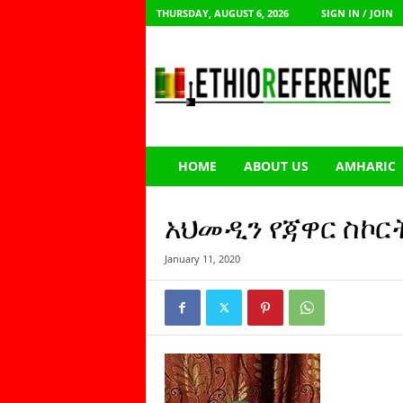
THURSDAY, AUGUST 6, 2026
SIGN IN / JOIN
E
t
h
i
o
R
e
HOME
ABOUT US
AMHARIC
f
e
r
አህመዲን የጃዋር ስኮርት
e
n
January 11, 2020
c
e