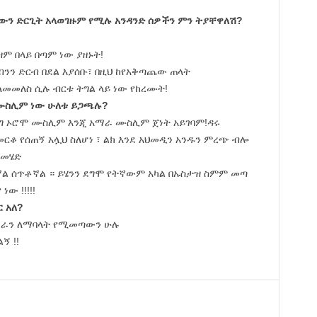
ውን ድርጊት አላወገዙም የሚሉ አንዳንድ ሰዎችን ምን ትያቸዋለሽ?
 በላይ በጣም ነው ያዘኑት!
ንን ድርብ በደል እያሰቡ፣ በዚህ ከየአቅጣጨው ጠላት
መመለስ ሲሉ ብርቱ ትግል ላይ ነው የከረሙት!
 ሙስሊም ነው ሁለቱ ይጋጫሉ?
ን ህግ ኦሮሞ ሙስሊም እንጂ አማራ ሙስሊም ጀነት አይገባም!ዳሩ
ቆ የሰጠኝ አሏህ ስለሆነ ፣ ልክ እንደ አህመዲን አንዱን ምረጭ ብሎ
 መሄድ
ሞኛል ሰጥቶኛል ። ይሄንን ደግሞ የትኛውም አካል በኡስታዝ ስምም መጣ
ው !!!!!
 አለ?
 አማራን ለማባላት የሚመጣውን ሁሉ
ኝ !!