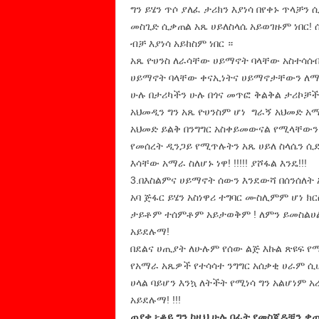
ግን ይሄን ጥሶ ያለፈ ታሪክን እያነሳ በየቀኑ ጥላቻን
መስጊድ ሲቃጠል አጼ ሀይለስላሴ አይወገዙም ነበር! 
ብቻ እያነሳ አይከስም ነበር ።
አጼ ዮሀንስ ለራሳቸው ሀይማኖት ባላቸው አስተሳ
ሀይማኖት ባላቸው ቀናኢነትና ሀይማኖታቸውን ለማስ
ሁሉ በታሪካችን ሁሉ በጎና መጥፎ ቅልቅል ታሪኮቻች
አህመዲን ግን አጼ ዮሀንስም ሆነ ግራኝ አህመድ 
አህመድ ይልቅ በንግግር አስቀይመውናል የሚላቸውን 
የመሰረት ዲንጋይ የሚጥሉትን አጼ ሀይለ ስላሴን ሲ
እሳቸው አማራ ስለሆኑ ነዋ! !!!!! ያሾፋል እንዴ!!!
3.በእስልምና ሀይማኖት ሰውን እንደውሻ በሰንሰለት 
አባ ጅፋር ይሄን አስነዋሪ ተግባር ሙስሊምም ሆነ ክ
ታይቶም ተሰምቶም አይታወቅም ! ለምን ይመስልሀል
አይደሉማ!
በደልና ሀጢያት ለሁሉም የሰው ልጅ እኩል ጽዩፍ የ
የአማራ አጼዎች የተሳሳተ ንግግር አሰቃቂ ሀራም ሲሆ
ሀላል ባይሆን እንኳ ለትችት የሚነሳ ግን አልሆነም 
አይደሉማ! !!!
ጠያቂ ፦ቆይ ግን ከዚህ ሁሉ በፊት የመስጂዶቹን ቃ