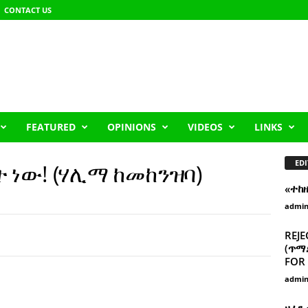
CONTACT US
FEATURED
OPINIONS
VIDEOS
LINKS
EDI
 ነው! (ሃሊማ ከመከንዝባ)
«ተከ
admi
REJE
(ጥማድ
FOR 
admi
ዘፈን