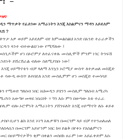
ም!
” –
ንዝባ
መዲን ማጥቃት የፈለገው አማራነትን እንጂ እስልምናን ማዳን አይደለም
ለሽ ?
 በቀጥታ አዎ ወይም አይደለም ብየ ከምመልስልህ አንድ በአንድ ተራራዎችን
ፍርዱን ላንተ ብተውልህ ነው የሚሻለው ፤
 መስጊዶችም ሆነ በኦሮምያ ለተፈናቀሉ ሙስሊሞች ምንም ነገር ትንፍሽ
አንድነት ይሸረሽራል ብለው ስለሚያስቡ ነው!
 እንጂ ሀይማኖቴን ብቻ ላለማ እንኳን ኦሮሚያ ውስጥ ለተቃጠለ መስጂድ
ቶ ሳውዲ ውስጥ ለተበደለ አንድ ሙስሊምም ሆነ መስጂድ ተመሳሳይ
ን የሚወድ ግለሰብ ነበር አህመዲን ይሄንን ሙስሊም ግለሰብ አሜሪካ
ሪካን አውግዞ መጻፍ ነበረበት ። ግን እሱ ምን በወጣው እቴ ተራራ
 በቦሌም ብሎ ኦሮሞነት አማራነትን ያሸንፍለት እንጂ ሀይማኖት ለሱ ቆይቶ
ታስቦ ቢሆን ልክ እንደ ኦነግ አጼዎቹን በመርገም ላይ ብቻ የተንጠለጠለ
ለስላሴን በመርገም አይሆንም ነበር ከዛ ይልቅ በየቀኑ የእስልምናን
ሲጀመር በሀይማኖታችን ቂም በቀልን መስበክ ሀራም ነው አይፈቀድም እሱ