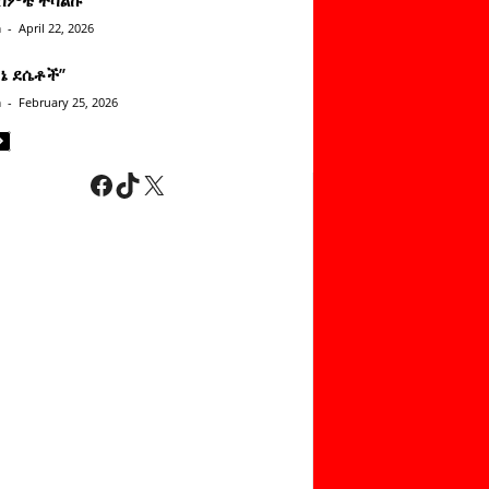
n
-
April 22, 2026
ነኔ ደሴቶች’’
n
-
February 25, 2026
Facebook
TikTok
X