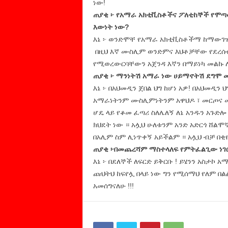
ነው!
ጠያቂ ፦ የአማራ አክቲቪስቶችና ፖለቲከኞች የሞጣ
እውነት ነው?
እኔ ፦ ወንድሞቸ የአማራ አክቲቪስቶችማ ከማውገዝም
በዚህ እኛ ሙስሊም ወንድምና እህቶቻቸው የደረሰብ
የሚወረውርባቸውን አጀንዳ እኛን በማይነካ መልኩ ለ
ጠያቂ ፦ ማንነትሽ አማራ ነው ሀይማኖትሽ ደግሞ
እኔ ፦ በአህመዲን ጀበል ህግ ከሆነ አዎ! በአህመዲ
አማራነትንም ሙስሊምነትንም አዋህዶ ፣ መርጦና መር
ሆዴ ላይ የቆመ ፈጣሪ ስለሌለኝ ለኔ አንዱን አጉድሎ
ክህደት ነው ። አሏህ ሁለቱንም አንድ አድርጎ ሸል
በአሊም ስም ሊነጥቀኝ አይችልም ። አሏህ ብቻ በቂየ ነ
ጠያቂ ፦በመጨረሻም ማስተላለፍ የምትፈልጊው ነገር
እኔ ፦ በደለኞች ለፍርድ ይቅርቡ ! ይሄንን አስታኮ
ጩህትህ ከፍየሏ በላይ ነው ግን የሚሰማህ የለም በልል
አመሰግናለሁ !!!