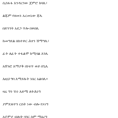
ሲስፋፋ እንዳረገው ጀምሮ ከባሌ፣
ልጁም የዘመኑ አረመኔው ጃሌ
በድንገት አደጋ ጥሎ በቀበሌ
ከመግደል በስተቀር ሕፃን ሽማግሌ፣
ፊት ለፊት ተፋልሞ ከሚባል እገሌ
አሸንፎ እማያቅ በነፍጥ ወይ በጊሌ
እዚህ ግባ እማይሉት ነበረ አልባሌ፡፡
ዛሬ ግን ገነነ እድሜ ለትሕነግ
ያምደጽዮን ርስት ነው ብሎ የኦነግ
ኦሮምያ ብሎት ባገር ስም ማዕረግ