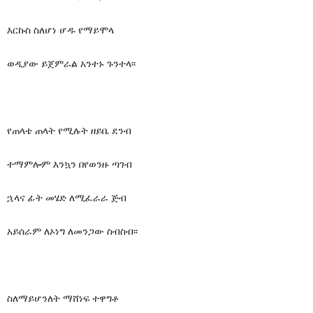
እርኩስ ስለሆነ ሆዱ የማይሞላ
ወዲያው ይጀምራል አንተኑ ጉንተላ፡፡
የጠላቴ ጠላት የሚሉት ዘይቤ ደንብ
ተማምሎም እንኳን በየወንዙ ጣገብ
ኋላና ፊት መሄድ ለሚፈራራ ጅብ
አይሰራም ለኦነግ ለመንጋው ስብስብ፡፡
ስለማይሆንለት ማሸነፍ ተዋግቶ