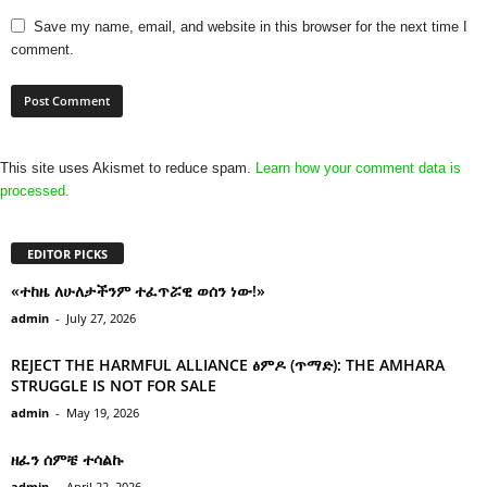
Save my name, email, and website in this browser for the next time I
comment.
This site uses Akismet to reduce spam.
Learn how your comment data is
processed.
EDITOR PICKS
«ተከዜ ለሁለታችንም ተፈጥሯዊ ወሰን ነው!»
admin
-
July 27, 2026
REJECT THE HARMFUL ALLIANCE ፅምዶ (ጥማድ): THE AMHARA
STRUGGLE IS NOT FOR SALE
admin
-
May 19, 2026
ዘፈን ሰምቼ ተሳልኩ
admin
-
April 22, 2026