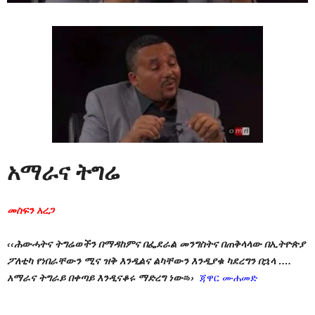
አማራና ትግሬ
መስፍን አረጋ
‹‹ሕውሓትና ትግሬወችን በማዳከምና በፌደራል መንግስትና በጠቅላላው በኢትዮጵያ
ፖለቲካ የነበራቸውን ሚና ዝቅ እንዲልና ልካቸውን እንዲያቁ ካደረግን በኋላ ….
አማራና ትግራይ በቀጣይ እንዲናቆሩ ማድረግ ነው፡፡››
ጃዋር ሙሐመድ