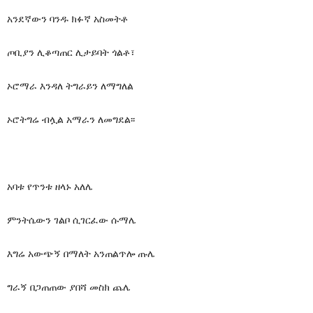
አንደኛውን ባንዱ ክፉኛ አስመትቶ
ጦቢያን ሊቆጣጠር ሊታይባት ጎልቶ፣
ኦሮማራ እንዳለ ትግራይን ለማግለል
ኦሮትግሬ ብሏል አማራን ለመግደል፡፡
አባቱ የጥንቱ ዘላኑ አለሌ
ምንትሴውን ገልቦ ሲገርፈው ሱማሌ
እግሬ አውጭኝ በማለት አንጠልጥሎ ጡሌ
ግራኝ በጋጠጠው ያበሻ መስክ ጨሌ