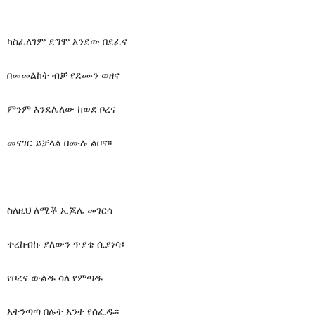
ካስፈለገም ደግሞ እንደው በደፈና
በመመልከት ብቻ የደሙን ወዘና
ምንም እንደሌለው ከወደ ቦረና
መናገር ይቻላል በሙሉ ልቦና፡፡
ስለዚህ ለሚቾ ኢጆሌ መገርሳ
ተረከብኩ ያለውን ጥያቄ ሲያነሳ፣
የቦረና ውልዱ ሳለ የምጣዱ
አትንጣጣ በሉት አንተ የሰፌዱ፡፡