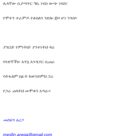
ሌላኛው ሲያጣጥር ግቢ ነፍስ ውጭ ነፍስ፣
የሞተን ተራምዶ የቆሰለን ገድሎ ጅቦ ሆነ ንጉስ፡፡
ያገርህ፣ የምነትህ፣ ያንተነትህ ዳራ
ባንድኛችሁ እንኳ እንዲኖር ሲጠራ
ሳትፋለም በፊት ከወንድምህ ጋራ
የጋራ ጠላትህ መሞቱን አጣራ፡፡
መስፍን አረጋ
mesfin.arega@gmail.com