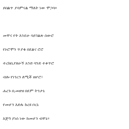
ይበልጥ ያሳምናል ማለት ነው ሞጋሳ፡፡
መቸና የት እንደሁ ሳይገልጽ ሰውሮ
የኦሮሞን ጥያቄ በደልና ሮሮ
ተረክቤያለሁኝ አንድ ባንድ ተቆጥሮ
ብሎ የነገረን ለሚቾ ዘሆሮ፣
ሐረጉ ቢመዘዝ በደም ትንታኔ
የመሆን እድሉ ከረዩ ቦረኔ
እጅግ ያነሰ ነው ከመሆን ብቸኔ፡፡