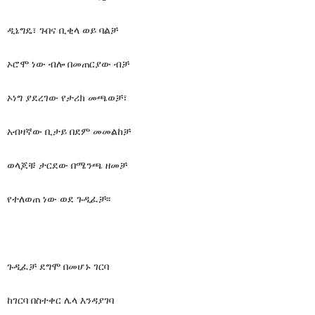
ዲኔግዴ፣ ጉበና ቢቂላ ወይ ባልቻ
ኦሮሞ ነው ብሎ በመጠርያው ብቻ
ኦነግ ያደረገው የታሪክ መጫወቻ፣
አብዛኛው ቢታይ በደም መመልከቻ
ወላጆቹ ታርደው በሜንጫ ዘመቻ
የተለወጠ ነው ወደ ጉዲፈቻ፡፡
ጉዲፈቻ ደግሞ በመሆኑ ገርባ
ከገርባ በስተቀር ሌላ እንዳያገባ