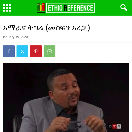
አማራና ትግሬ (መስፍን አረጋ )
January 15, 2020