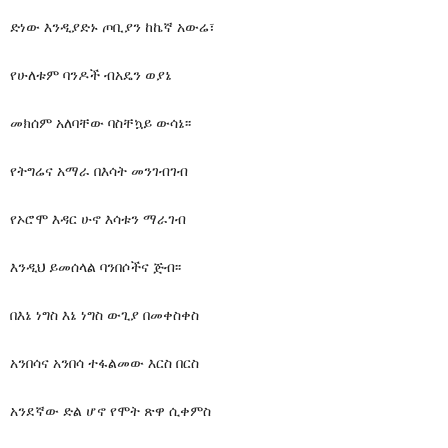
ድነው እንዲያድኑ ጦቢያን ከኬኛ አውሬ፣
የሁለቱም ባንዶች ብአዴን ወያኔ
መክሰም አለባቸው ባስቸኳይ ውሳኔ፡፡
የትግሬና አማራ በእሳት መንገብገብ
የኦሮሞ እዳር ሁኖ እሳቱን ማራገብ
እንዲህ ይመሰላል ባንበሶችና ጅብ፡፡
በእኔ ነግስ እኔ ነግስ ውጊያ በመቀስቀስ
አንበሳና አንበሳ ተፋልመው እርስ በርስ
አንደኛው ድል ሆኖ የሞት ጽዋ ሲቀምስ