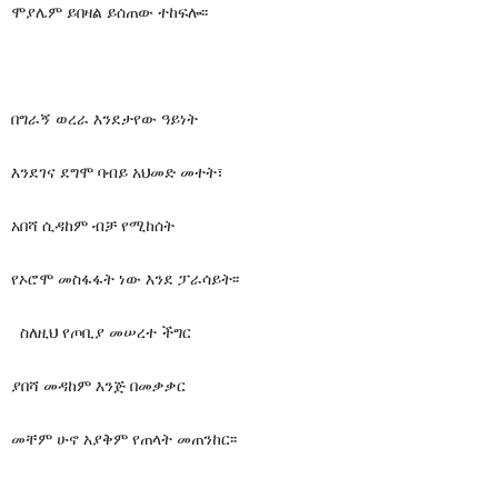
ሞያሌም ይበዛል ይሰጠው ተከፍሎ፡፡
በግራኝ ወረራ እንደታየው ዓይነት
እንደገና ደግሞ ባብይ አህመድ መተት፣
አበሻ ሲዳከም ብቻ የሚከሰት
የኦሮሞ መስፋፋት ነው እንደ ፓራሳይት፡፡
ስለዚህ የጦቢያ መሠረተ ችግር
ያበሻ መዳከም እንጅ በመቃቃር
መቸም ሁኖ አያቅም የጠላት መጠንከር፡፡