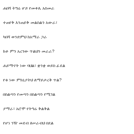
ሐበሻ ትግሬ ሆይ የመቀሌ አስመራ
ተጠየቅ እንጠይቅ መልስልን አውራ፣
ካበሻ ወንድምህ ከአማራ ጋራ
ከቶ ምን አረገው ጥልህን መራራ?
ሐይማኖት ነው ባህል፣ ቋንቋ ወይስ ፊደል
የቱ ነው ምክኒያትህ ለማይታረቅ ጥል?
በስልጣን የመጣን በስልጣን የሚገል
ያማራ፣ አሮሞ የትግሬ ቅልቅል
የሆነ ገዥ መደብ ለሠራብህ በደል