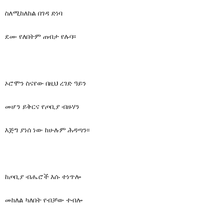
ስለሚከለከል በገዳ ድነባ
ደሙ የለበትም ጠብታ የሉባ፡፡
ኦሮሞን ስናየው በዚህ ረገድ ዓይን
መሆን ይቅርና የጦቢያ ብዙሃን
እጅግ ያነሰ ነው ከሁሉም ሕዳጣን፡፡
ከጦቢያ ብሔሮች እሱ ተነጥሎ
መከለል ካለበት የብቻው ተብሎ