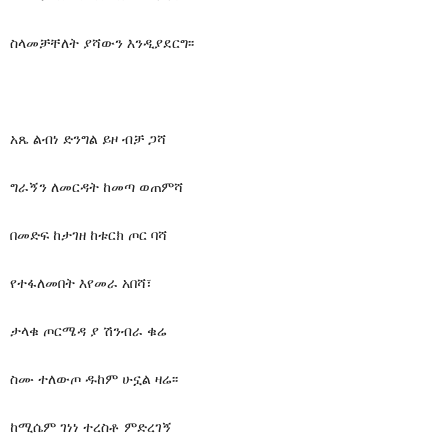
ስላመቻቸለት ያሻውን እንዲያደርግ፡፡
አጼ ልብነ ድንግል ይዞ ብቻ ጋሻ
ግራኝን ለመርዳት ከመጣ ወጠምሻ
በመድፍ ከታገዘ ከቱርክ ጦር ባሻ
የተፋለመበት እየመራ አበሻ፣
ታላቁ ጦርሜዳ ያ ሽንብራ ቁሬ
ስሙ ተለውጦ ዱከም ሁኗል ዛሬ፡፡
ከሚሴም ገነነ ተረስቶ ምድረገኝ