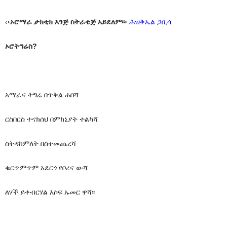
‹
‹ኦሮማራ ታክቲክ እንጅ ስትራቴጅ አይደለም፡፡›
ሕዝቅኤል ጋቢሳ
ኦሮትግሬስ?
አማራና ትግሬ በጥቅል ሐበሻ
ርስበርስ ተናክሰህ በምክኒያት ተልካሻ
ስትዳከምለት በስተመጨረሻ
ቁርጥምጥም አደርጎ የቦረና ውሻ
ለሃች ይቀብርሃል እሶፍ ኡመር ዋሻ፡፡