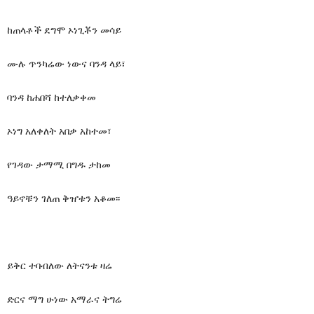
ከጠላቶች ደግሞ ኦነጊቾን መሳይ
ሙሉ ጥንካሬው ነውና ባንዳ ላይ፣
ባንዳ ከሐበሻ ከተለቃቀመ
ኦነግ አለቀለት አበቃ አከተመ፣
የገዳው ታማሚ በግዱ ታከመ
ዓይኖቹን ገለጠ ቅዠቱን አቆመ፡፡
ይቅር ተባብለው ለትናንቱ ዛሬ
ድርና ማግ ሁነው አማራና ትግሬ