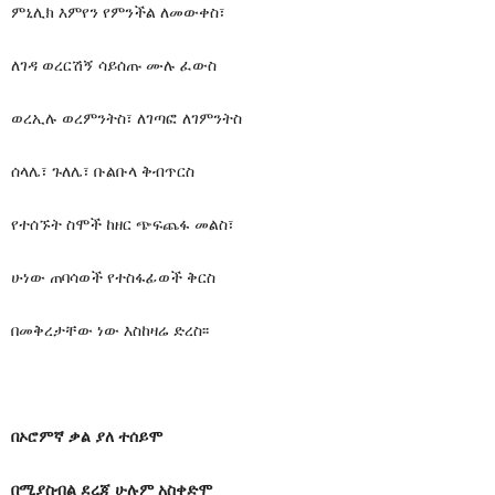
ምኒሊክ እምየን የምንችል ለመውቀስ፣
ለገዳ ወረርሽኝ ሳይሰጡ ሙሉ ፈውስ
ወረኢሉ ወረምንትስ፣ ለገጣፎ ለገምንትስ
ሰላሌ፣ ጉለሌ፣ ቡልቡላ ቅብጥርስ
የተሰኙት ስሞች ከዘር ጭፍጨፋ መልስ፣
ሁነው ጠባሳወች የተስፋፊወች ቅርስ
በመቅረታቸው ነው እስከዛሬ ድረስ፡፡
በኦሮምኛ ቃል ያለ ተሰይሞ
በሚያስብል ደረጃ ሁሉም አስቀድሞ