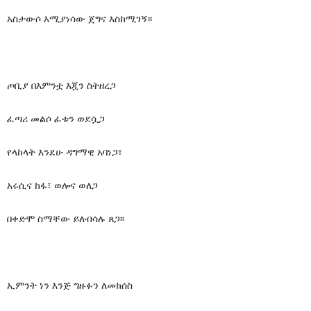
አስታውሶ እሚያነሳው ጀግና እስከሚገኝ፡፡
ጦቢያ በእምንቷ እጇን ስትዘረጋ
ፈጣሪ መልሶ ፊቱን ወደሷጋ
የላከላት እንደሁ ዳግማዊ አባነጋ፣
አሩሲና ከፋ፣ ወሎና ወለጋ
በቀድሞ ስማቸው ይለብሳሉ ጸጋ፡፡
ኢምንት ነን እንጅ ግዙፉን ለመክሰስ