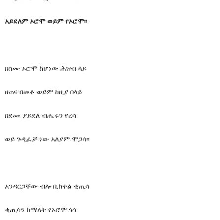
አይደለም ኦሮሞ ወይም የኦሮሞ፡፡
በስሙ ኦሮሞ ከሆነው ሕዝብ ላይ
ዘጠና በመቶ ወይም ከዚያ በላይ
በደሙ ያይደለ ብሔሩን የረሳ
ወይ ጉዲፈቻ ነው አለያም ሞጋሳ፡፡
አንዳርጋቸው ብሎ ቢከተል ቂጢሳ
ቂጢሳን ከማለት የኦሮሞ ጎሳ