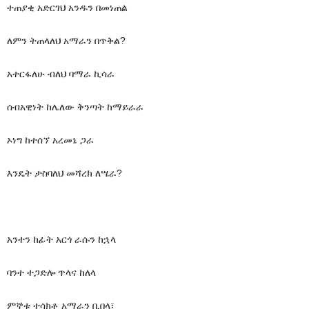
ተጠያቂ አድርገህ አንዱን በመነጠል
ለምን ትጠላለህ አማራን በጥቅል?
አተርፋለሁ ብለህ ባማራ ኪሳራ
ሰብአዊነት ከሌለው ቅንጣት ከማይራራ
ኦነግ ከተሰኘ አረመኔ ጋራ
እንዴት ታስባለህ መሻረክ ለሤራ?
አንተን ከፊት አርጎ ራሱን ከኋላ
ባንተ ተጋድሎ ጥላና ከለላ
ምኞቱ ተሳክቶ አማራን ቢበላ፣