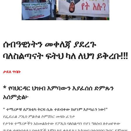
ሰብዓዊነትን መቀለጃ ያደረጉ
ባለስልጣናት ፍትህ ካለ ለህግ ይቅረቡ!!!
ታደለ ጥበቡ
* የባህርዳር ህዝብ እምባውን እያፈሰሰ ድምጹን
አሰምቷል፦
” ተማሪዎቹ ለፖለቲካ ትርፍ ሲሉ ተደብቀው ከሆነም እያጣራን ነው!”
የፌደራል ፖሊስ ምልትል ኮምሽነር መላኩ ፈንታ
የታገቱ ተማሪዎችን አስመልክተው የፖሊስ ባለስልጣን የሆነ ግለሰብ ለተጠየቀው
ጥያቄ ተዘባብቷል። በወላጆች እምባ ላይ ቀልዷል። ከሕዝብ በተሰበሰበ ግብር ደምወዝ