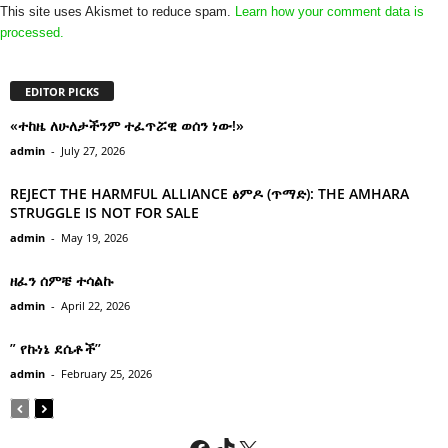
This site uses Akismet to reduce spam.
Learn how your comment data is
processed.
EDITOR PICKS
«ተከዜ ለሁለታችንም ተፈጥሯዊ ወሰን ነው!»
admin
-
July 27, 2026
REJECT THE HARMFUL ALLIANCE ፅምዶ (ጥማድ): THE AMHARA
STRUGGLE IS NOT FOR SALE
admin
-
May 19, 2026
ዘፈን ሰምቼ ተሳልኩ
admin
-
April 22, 2026
” የኩነኔ ደሴቶች’’
admin
-
February 25, 2026
Facebook
TikTok
X