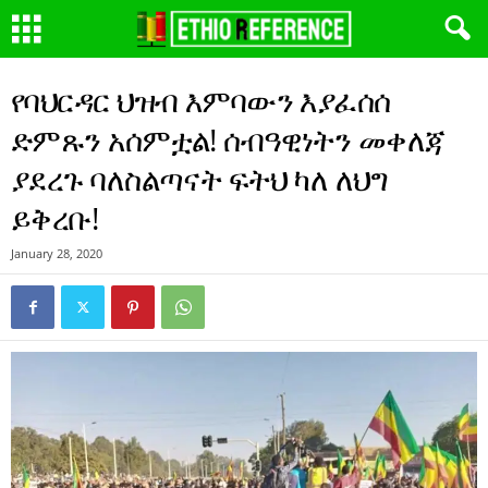
የባህርዳር ህዝብ እምባውን እያፈሰሰ
ድምጹን አሰምቷል! ሰብዓዊነትን መቀለጃ
ያደረጉ ባለስልጣናት ፍትህ ካለ ለህግ
ይቅረቡ!
January 28, 2020