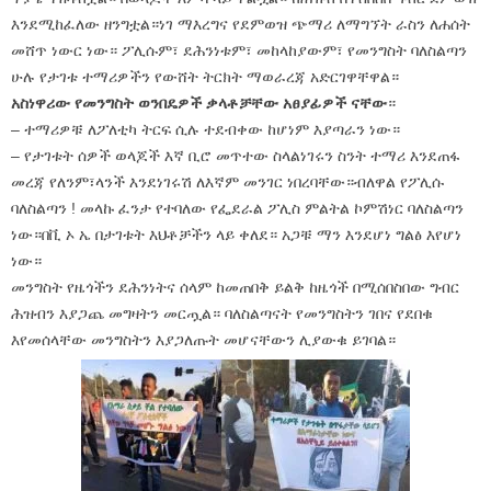
እንደሚከፈለው ዘንግቷል።ነገ ማእረግና የደምወዝ ጭማሪ ለማግኘት ራስን ለሐሰት
መሸጥ ነውር ነው። ፖሊሱም፣ ደሕንነቱም፣ መከላከያውም፣ የመንግስት ባለስልጣን
ሁሉ የታገቱ ተማሪዎችን የውሸት ትርክት ማወራረጃ አድርገዋቸዋል።
አስነዋሪው የመንግስት ወንበዴዎች ቃላቶቻቸው አፀያፊዎች ናቸው
።
– ተማሪዎቹ ለፖለቲካ ትርፍ ሲሉ ተደብቀው ከሆነም እያጣራን ነው።
– የታገቱት ሰዎች ወላጆች እኛ ቢሮ መጥተው ስላልነገሩን ስንት ተማሪ እንደጠፋ
መረጃ የለንም፣ላንች እንደነገሩሽ ለእኛም መንገር ነበረባቸው።ብለዋል የፖሊሱ
ባለስልጣን ! መላኩ ፈንታ የተባለው የፌደራል ፖሊስ ምልትል ኮምሽነር ባለስልጣን
ነው።በቪ ኦ ኤ በታገቱት እህቶቻችን ላይ ቀለደ። አጋቹ ማን እንደሆነ ግልፅ እየሆነ
ነው።
መንግስት የዜጎችን ደሕንነትና ሰላም ከመጠበቅ ይልቅ ከዜጎች በሚሰበስበው ግብር
ሕዝብን እያጋጨ መግዛትን መርጧል። ባለስልጣናት የመንግስትን ገበና የደበቁ
እየመሰላቸው መንግስትን እያጋለጡት መሆናቸውን ሊያውቁ ይገባል።