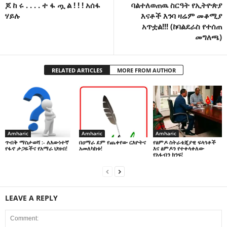
ጆ ከ ሩ . . . . ተ ፋ ጧ ል ! ! ! አሰፋ
ባልተለወጠዉ ስርዓት የኢትዮጵያ
ሃይሉ
እናቶች እንባ ዛሬም መቆሚያ
አጥቷል!!! (ከባልደራስ የተሰጠ
መግለጫ)
RELATED ARTICLES
MORE FROM AUTHOR
Amharic
Amharic
Amharic
በዐማራ ደም የጨቀየው ርእዮትና
የፅምዶ ስትራቴጂያዊ ፍላጎቶች
ጥብቅ ማስታወሻ :- ለእውነተኛ
አመለካከቱ!
እና ፅምዶን የተቀላቀለው
የፋኖ ታጋዬችና የአማራ ህዝብ!
የአፋብን ክንፍ!
LEAVE A REPLY