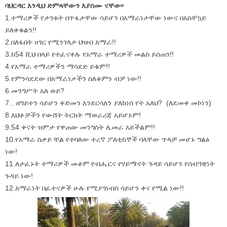
ባህርዳር እንዲህ ድምጻቸውን እያሰሙ ናቸው፦
1.ተማሪዎች የታገቱት በጥፋታቸው ሳይሆን በአማራነታቸው ነውና በአስቸኳይ
ይለቀቁልን!!
2.በለፋበት ሀገር የሚንገላታ ህዝብ አማራ!!
3.ከ54 ሺህ በላይ የተፈናቀሉ የአማራ ተማሪዎች መልስ ይሰጠን!!
4.የአማራ ተማሪዎችን ማሳደድ ይቁም!!
5.የምንሳደደው በአማራነታችን ስለቆምን ብቻ ነው!!
6.መንግሥት አለ ወይ?
7…ዘግይተን ሳይሆን ቀድመን እንደርሳለን ያለከነሰ የት አለህ? (ለደመቀ መኮነን)
8.እህቶቻችን የውሸት ትርክት ማወራሪጃ አይሆኑም!
9.54 ቀናት ዝምታ የዋጠው መንግስት ሊመራ አይችልም!!
10.የአማራ ስቃይ ቸል የተባለው ተረኛ ፖለቲከኞች ባላቸው ጥላቻ መሆኑ ግልፅ
ነው!
11.ለታፈኑት ተማሪዎች መቆም የብሔርና የሃይማኖት ጉዳይ ሳይሆን የሰብዓዊነት
ጉዳይ ነው!
12.አማራነት በፈተናዎች ሁሉ የሚያጎነብስ ሳይሆን ቀና የሚል ነው!!