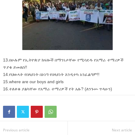
13.በሁሉም የኢትዮጵያ ክፍሎች በማንነታቸው የሚሳደዱ የአማራ ተማሪዎች
ጥያቄ ይመለስ!!
14.የህወሓት የበላይነት በኦነግ የበላይነት እንዲተካ አንፈልግም!!
15.where are our boys and girls
16.ተለቀቁ ያልካቸው የአማራ ተማሪዎች የት አሉ? (ለንጉሡ ጥላሁን)
Previous article
Next article