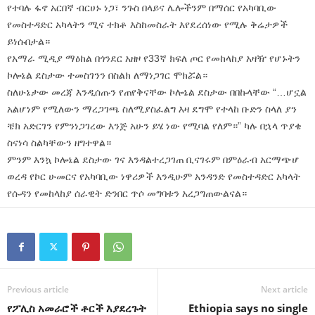
የተባሉ ፋኖ አርበኛ ብርሀኑ ነጋ፣ ንጉስ በላይና ሌሎችንም በማሰር የአካባቢው
የመስተዳድር አካላትን ሚና ተክቶ እስከመስራት እየደረሰነው የሚሉ ቅሬታዎች
ይነሱበታል።
የአማራ ሚዲያ ማዕከል በጎንደር አዘዞ የ33ኛ ክፍለ ጦር የመከላከያ አዛዥ የሆኑትን
ኮሎኔል ደስታው ተመስገንን በስልክ ለማነጋገር ሞክሯል።
ስለሁኔታው መረጃ እንዲሰጡን የጠየቅናቸው ኮሎኔል ደስታው በበኩላቸው “…ሆኗል
አልሆነም የሚለውን ማረጋገጫ ስለሚያስፈልግ እዛ ደግሞ የተላከ ቡድን ስላለ ያን
ቼክ አድርገን የምንነጋገረው እንጅ አሁን ይሄ ነው የሚባል የለም።” ካሉ በኋላ ጥያቄ
ስናነሳ ስልካቸውን ዘግተዋል።
ምንም እንኳ ኮሎኔል ደስታው ገና እንዳልተረጋገጠ ቢናገሩም በምዕራብ አርማጭሆ
ወረዳ የኮር ሁመርና የአካባቢው ነዋሪዎች እንዲሁም አንዳንድ የመስተዳድር አካላት
የሱዳን የመከላከያ ሰራዊት ድንበር ጥሶ መግባቱን አረጋግጠውልናል።
Previous article
Next article
የፖሊስ አመራሮች ቶርች እያደረጉት
Ethiopia says no single