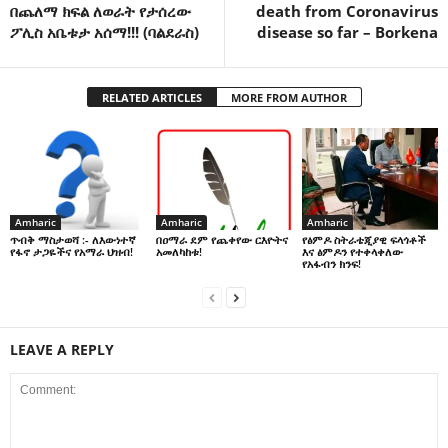
በጨለማ ክፍል ለወራት የታሰረው
death from Coronavirus
ፖሊስ አቤቱታ አሰማ!!! (ባልደራስ)
disease so far – Borkena
RELATED ARTICLES
MORE FROM AUTHOR
Amharic
Amharic
Amharic
በዐማራ ደም የጨቀየው ርእዮትና
የፅምዶ ስትራቴጂያዊ ፍላጎቶች
ጥብቅ ማስታወሻ :- ለእውነተኛ
አመለካከቱ!
እና ፅምዶን የተቀላቀለው
የፋኖ ታጋዬችና የአማራ ህዝብ!
የአፋብን ክንፍ!
LEAVE A REPLY