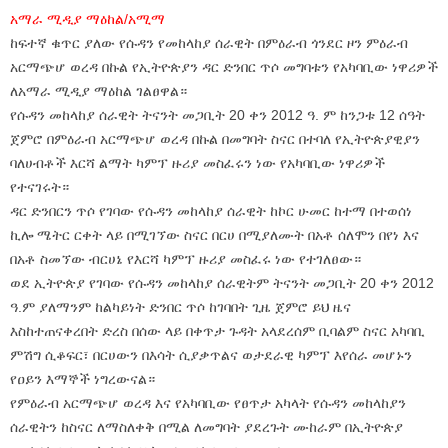
አማራ ሚዲያ ማዕከል/አሚማ
ከፍተኛ ቁጥር ያለው የሱዳን የመከላከያ ሰራዊት በምዕራብ ጎንደር ዞን ምዕራብ
አርማጭሆ ወረዳ በኩል የኢትዮጵያን ዳር ድንበር ጥሶ መግባቱን የአካባቢው ነዋሪዎች
ለአማራ ሚዲያ ማዕከል ገልፀዋል።
የሱዳን መከላከያ ሰራዊት ትናንት መጋቢት 20 ቀን 2012 ዓ. ም ከንጋቱ 12 ሰዓት
ጀምሮ በምዕራብ አርማጭሆ ወረዳ በኩል በመግባት ስናር በተባለ የኢትዮጵያዊያን
ባለሀብቶች እርሻ ልማት ካምፕ ዙሪያ መስፈሩን ነው የአካባቢው ነዋሪዎች
የተናገሩት።
ዳር ድንበርን ጥሶ የገባው የሱዳን መከላከያ ሰራዊት ከኮር ሁመር ከተማ በተወሰነ
ኪሎ ሜትር ርቀት ላይ በሚገኘው ስናር በርሀ በሚያለሙት በአቶ ሰለሞን በየነ እና
በአቶ ስመኘው ብርሀኔ የእርሻ ካምፕ ዙሪያ መስፈሩ ነው የተገለፀው።
ወደ ኢትዮጵያ የገባው የሱዳን መከላከያ ሰራዊትም ትናንት መጋቢት 20 ቀን 2012
ዓ.ም ያለማንም ከልካይነት ድንበር ጥሶ ከገባበት ጊዜ ጀምሮ ይህ ዜና
እስከተጠናቀረበት ድረስ በሰው ላይ በቀጥታ ጉዳት አላደረሰም ቢባልም ስናር አካባቢ
ምሽግ ሲቆፍር፣ በርሀውን በእሳት ሲያቃጥልና ወታደራዊ ካምፕ እየሰራ መሆኑን
የዐይን እማኞች ነግረውናል።
የምዕራብ አርማጭሆ ወረዳ እና የአካባቢው የፀጥታ አካላት የሱዳን መከላከያን
ሰራዊትን ከስናር ለማስለቀቅ በሚል ለመግባት ያደረጉት ሙከራም በኢትዮጵያ