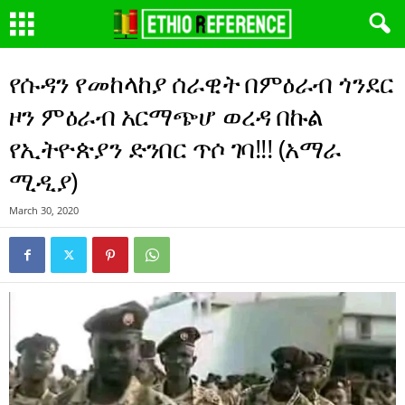
የሱዳን የመከላከያ ሰራዊት በምዕራብ ጎንደር
ዞን ምዕራብ አርማጭሆ ወረዳ በኩል
የኢትዮጵያን ድንበር ጥሶ ገባ!!! (አማራ
ሚዲያ)
March 30, 2020