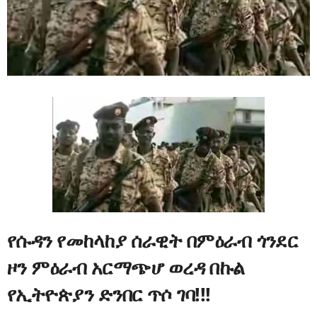
የሱዳን የመከላከያ ሰራዊት በምዕራብ ጎንደር
ዞን ምዕራብ አርማጭሆ ወረዳ በኩል
የኢትዮጵያን ድንበር ጥሶ ገባ!!!