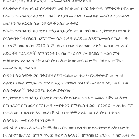
የመከላከያ ሰራዊት ከልካይነት አለመሳካቱን ተናግረዋል።
የኢትዮጵያ የመከላከያ ሰራዊትም ወደ ኮርሁመር ስናር አቅጣጫ በማቅናት ስፍራው
በሱዳን የመከላከያ ሰራዊት አባላት የተያዘ መሆኑን ተመልክቶ መፍትሄ እያፈላለገ
መሆኑን ገልጾልናል ሲሉ ነዋሪዎች አስታውቀዋል።
የሱዳን የመከላከያ ሰራዊት በተለያዩ ጊዜያት ድንበር ጥሶ ወደ ኢትዮጵያ በመግባት
በባለሀብቶችና በእርሻ ካምፓቸው ላይ ጥቃት እያደረሰ እንደሚመለስ የሚታወቅ
ቢሆንም በወርሀ ሰኔ 2010 ዓ.ም በስናር በኩል ያደረገው ጥቃት በአካባቢው አርሶ
አደሮችና ሚሊሻዎች አማካኝነት በተሰጠው ራስን የመከላከል የመልስ ምት
የህይወትና የአካል ጉዳት ደርሶበት በርካታ ከባድ መሳሪያዎችን ሳይቀር ተማርኮ
መመለሱ ይታወሳል።
ሱዳን ከሉአላዊነት ጋር በተያያዘ ለምትፈፅመው ጥቃት በኢትዮጵያ መከላከያ
ሰራዊት በኩል የሚሰጠው ምላሽ እጅግ የዘገዬና ከፍተኛ መለሳለስ እየታዬበት ነው
ሲሉ ነዋሪዎች በተደጋጋሚ ቅሬታ ያቀርባሉ።
የኢትዮጵያ የመከላከያ ሰራዊት መንግስት የሰጠውን የፋኖ አመራሮችና አባላትን
በማሳደድ፣ በማሰርና በማጥቃት መዋቅሩን የማፍረስ ተልዕኮ በጎንደር መሀል ከተማ፣
በገንዳ ውሀ፣ በዳባት እና በሌሎች አካባቢዎችም እየፈፀመ ባለበት ሁኔታ ነው
ሉአላዊነት መደፈሩ የተነገረው።
መከላከያ የሀገር ሉአላዊነት ማስከበር ሲገባው በአንዳንድ የኢትዮጵያ አካባቢዎች
በተለይም በአማራ ሰሜን ጎንደር ዙሪያ ሉአላዊነት በማስከበር ረገድ ተሞክሮ አላቸው