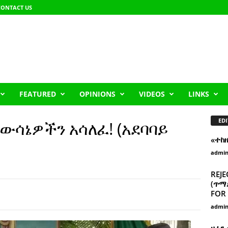
CONTACT US
FEATURED
OPINIONS
VIDEOS
LINKS
EDI
ውሳኔዎችን አሳለፈ! (አደባባይ
«ተከ
admi
REJE
(ጥማድ
FOR 
admi
ዘፈን