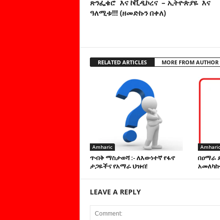
ጽንፌቄሮ እና ኮቪዲኮረና – ኢትዮጵያዬ እና
ዓለሚቱ!!! (ዘመድኩን በቀለ)
RELATED ARTICLES
MORE FROM AUTHOR
Amharic
Amhari
ጥብቅ ማስታወሻ :- ለእውነተኛ የፋኖ
በዐማራ 
ታጋዬችና የአማራ ህዝብ!
አመለካከ
LEAVE A REPLY