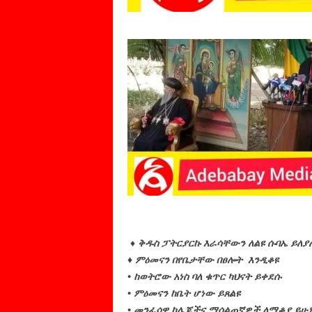
♦
ቅዱስ ፓትርያርኩ እራሳቸውን ለልዩ ሱባኤ ይለ
♦ ምዕመናን በየቤታቸው በፀሎት እንዲቆዩ
• ከወትሮው አነስ ባለ ቁጥር ካህናት ይቀደሱ
• ምዕመናን ከቤት ሆነው ይጸልዩ
• መንፈሳዊ ኮሌጆችና ማሰልጠኛዎች ለማቆያ ይሁ