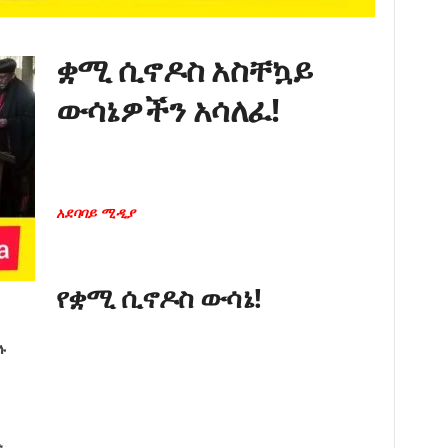
ቋሚ ሲኖዶስ አስቸኳይ
ውሳኔዎችን አሳለፈ!
አደባባይ ሚዲያ
የቋሚ ሲኖዶስ ውሳኔ!
ያሉ
ኑ…