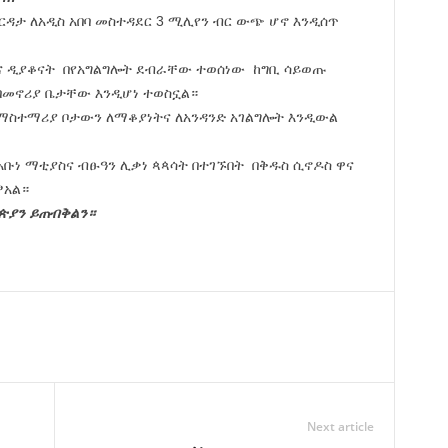
ርዳታ ለአዲስ አበባ መስተዳደር 3 ሚሊየን ብር ውጭ ሆኖ እንዲሰጥ
ና ዲያቆናት በየአግልግሎት ደብራቸው ተወሰነው ከግቢ ሳይወጡ
 በመኖሪያ ቤታቸው እንዲሆነ ተወስኗል።
ማስተማሪያ ቦታውን ለማቆያነትና ለአንዳንድ አገልግሎት እንዲውል
አቡነ ማቲያስና ብፁዓን ሊቃነ ጳጳሳት በተገኙበት በቅዱስ ሲኖዶስ ዋና
ፆአል።
ዮጵያን ይጠብቅልን።
Next article