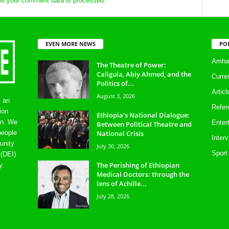
w your comment data is processed.
EVEN MORE NEWS
PO
Amhar
The Theatre of Power:
Caligula, Abiy Ahmed, and the
Curre
Politics of...
Artic
August 3, 2026
s an
Refer
ion
Ethiopia’s National Dialogue:
on. We
Enter
Between Political Theatre and
National Crisis
people
Inter
unity
July 30, 2026
Sport
 (DEI)
The Perishing of Ethiopian
y.
Medical Doctors: through the
lens of Achille...
July 28, 2026