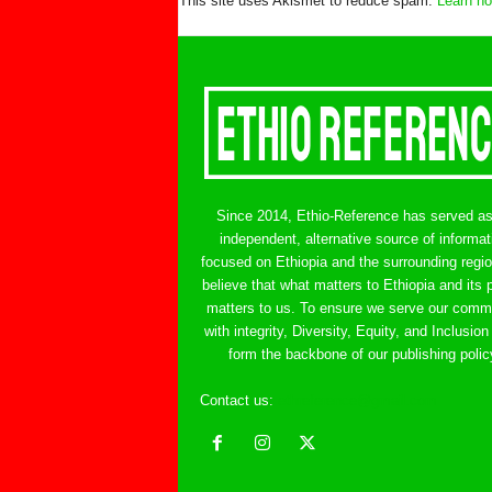
This site uses Akismet to reduce spam.
Learn ho
Since 2014, Ethio-Reference has served a
independent, alternative source of informat
focused on Ethiopia and the surrounding regi
believe that what matters to Ethiopia and its 
matters to us. To ensure we serve our comm
with integrity, Diversity, Equity, and Inclusion
form the backbone of our publishing polic
Contact us:
ethreference@gmail.com