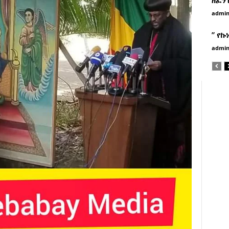
admi
” የኩ
admi