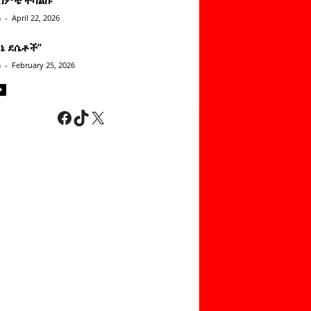
n
-
April 22, 2026
ነኔ ደሴቶች’’
n
-
February 25, 2026
Facebook
TikTok
X