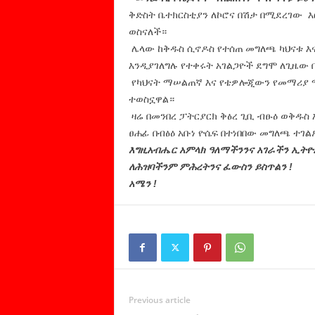
ቅድስት ቤተክርስቲያን ለኮሮና በሽታ በሚደረገው እ
ወስናለች።
ሌላው ከቅዱስ ሲኖዶስ የተሰጠ መግለጫ ካህናቱ እ
እንዲያገለግሉ የተቀሩት አገልጋዮች ደግሞ ለጊዜው
የካህናት ማሠልጠኛ እና የቴዎሎጂውን የመማሪያ 
ተወስኗዋል።
ዛሬ በመንበረ ፓትርያርክ ቅፅረ ጊቢ ብፁዕ ወቅዱስ 
ፀሐፊ በብፅዕ አቡነ ዮሴፍ በተነበበው መግለጫ ተገል
እግዚአብሔር አምላክ ዓለማችንንና አገራችን ኢት
ለሕዝባችንም ምሕረትንና ፈውስን ይስጥልን !
አሜን !
Previous article