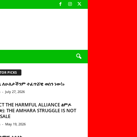
TOR PICKS
ዜ ለሁለታችንም ተፈጥሯዊ ወሰን ነው!»
n
-
July 27, 2026
CT THE HARMFUL ALLIANCE ፅምዶ
): THE AMHARA STRUGGLE IS NOT
SALE
n
-
May 19, 2026
 ሰምቼ ተሳልኩ