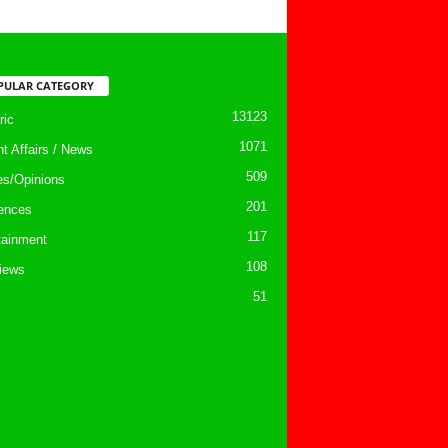
PULAR CATEGORY
13123
ic
1071
nt Affairs / News
509
les/Opinions
201
ences
117
tainment
108
views
51