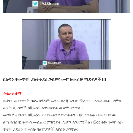
ስልጣን ጥመኞቹ ያልተቀደሰ ጋብቻና ሙሾ አውራጅ ሚድያዎች !!!
ካሳሁን ለማ
ይህንን አስተያየት ስፅፍ በዓለም ኡቀፍ ደረጃ አንድ ሚሊየን አንድ መቶ ሃምሳ
አራት ሺ ስዎች ከቫይረሱ እገግመዋል ወይም ድነዋል::
መገናኛ ብዙኃን በቫይረሱ የተያዙቱንና የሞቱቱን ብቻ አጉልቶ በመዘገባቸው
ለማሕበራዊ ቀውስ መፈጠር ምክንያት ሊሆን እንደሚችል በSociety ጉዳይ ላይ
ጥናት ያደረጉ የመስኩ ባለሞያዎች አየሰጉ ይገኛሉ::