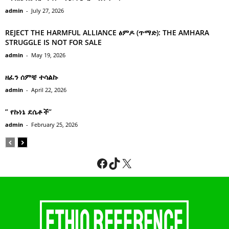
admin
-
July 27, 2026
REJECT THE HARMFUL ALLIANCE ፅምዶ (ጥማድ): THE AMHARA
STRUGGLE IS NOT FOR SALE
admin
-
May 19, 2026
ዘፈን ሰምቼ ተሳልኩ
admin
-
April 22, 2026
” የኩነኔ ደሴቶች’’
admin
-
February 25, 2026
Facebook
TikTok
X