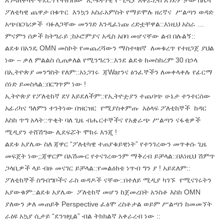
ፖለቲካዊ ጨዋታ በቁጥር እንኳን አስራአምስት የማይሞሉ ዘረኛና ሥልጣን ወዳድ
አጭበርባሪዎች ባፉለጋቸው መንገድ እንዲፈነጩ ረድቷቸዋል::እነዚህ አስራ …
ምናምን ሰዎች ከትግራይ ;ከኦሮምያና አዲስ አበባ መሆናቸው ልብ በሉልኝ::
ልደቱ በአንዴ OMN መስኮት የመጨረሻውን ማስተዛዘኛ ለመቁረጥ የተዘጋጀ ያህል
ነው – ቃለ ምልልስ ሲጠቃለል የሚንግረን::እንደ ልደቱ ከመስከረም 30 በኃላ
በኢትዮጵያ መንግስት የለም::አነጋገሩ ጃWarንና ፅንፈኞችን ለመቀላቀሉ የፊርማ
ሰነድ ይመስላል::በርግጥም ነው !
ኢትዮጵያ የፖለቲከኛ ደሃ እይደለችም::የኢትዮዽያን ተጨባጭ ሁኔታ ተንተርሰው
አፊሪካና ዓለምን ተንትነው በዝርዝር የሚያስቀምጡ አዕላፍ ፖለቲከኞች ከዳር
እስከ ጥግ አላት::ጥቂት ባለ ጊዜ ብሔርተኞችና የአቋራጭ ሥልጣን ናፋቂዎች
ሚዲያን ተሸሽግው ሊደፍሯት ሞከሩ እንጂ !
ልደቱ አያሌው ስለ ጃዋር “ፖለቲካዊ ተጠያቁይዊነት” የተንገረውን መጥቀሱ ጊዜ
መፍጀት ነው;;ጃዋርም በአሽሙር የተናገረውንም ማቅረብ ይቻላል::በእነዚህ ሽምጥ
ጋላቢዎች ላይ ብዙ መናገር ይቻላል::የመልዕክቴ ነጥብ ግን ያ ! አይደለም::
ፖለቲከኞች ስግብግቦችና ራስ ወዳዶች ናቸው::በተለይ ሚዲያ ካገኙ የሚናገሩትን
አያውቁም::ልደቱ አያሌው ፖለቲከኛ መሆን ከጀመረበት አንስቶ እስከ OMN
ያለውን ቃለ መጠይቅ Perspective ፈፅሞ ረስቶታል ወይም ሥልጣን ከመመኘት
ራዕዩ አኳያ ሲታይ “ደንዝዟል” ብል ትክክልኛ አቀራረብ ነው ::