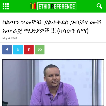
ስልጣን ጥመኞቹ ያልተቀደሰ ጋብቻና ሙሾ
አውራጅ ሚድያዎች !!! (ካሳሁን ለማ)
May 4, 2020