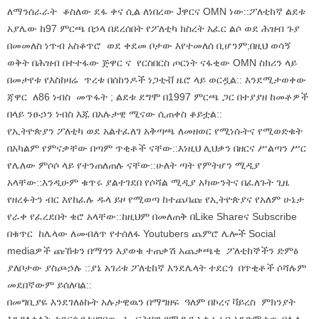
ለማንሰራራት ቆስለው ደፋ ቀና ሲል ለነበረው Jዋርና OMN ነው::ፖለቲከኛ ልደቱ
አያሌው ከ97 ምርጫ በኃላ በደረሰበት የፖለቲካ ክስረት አፈር ልሶ ወደ ሕዝብ ጉያ
በመመለስ ነጥብ አስቆጥሮ ወደ ቀደመ ቦታው እየተመለሰ ቢሆንም;በዚህ ወሳኝ
ወቅት በሕዝብ በተተፋው ጅዋር ና የርስበርስ ጦርነት ናፋቂው OMN ስክሪን ላይ
በመታየቱ የእስከዛሬ ጥረቱ በሰከንዶች ነጋቲቭ ዜሮ ላይ ወርዷል:: እንደሚታወቀው
ጃዋር ለ86 ነብስ መጥፋት ; ልደቱ ደግሞ በ1997 ምርጫ ጋር በተያያዘ ከመቶዎች
በላይ ንፁኃን ነብስ እጁ በአሉታዊ ሚናው ሲጠቀስ ቆይቷል::
የኢትዮጵያን ፖለቲካ ወደ አልተፈለገ አቅጣጫ ለመዘወር የሚነሱትና የሚወድቁት
በአካልም የምናቃቸው በጣም ጥቂቶች ናቸው::እነዚህ ሊህቃን በዘርና ሥልጣን ሥር
የሌለው ምሶሶ ላይ የተንጠለጠሉ ናቸው::ሁለት ጣት የምትሆን ሚዲያ
አላቸው::እንዲሁም ቁጥሩ ያልተገደበ የሶሻል ሚዲያ አካውንትና በፈለጉት ጊዜ
የዘረፉትን ብር እየከፈሉ ዱላ ይዞ የሚወጣ ከተጨባጩ የኢትዮጵያና የአለም ሁኔታ
የራቀ የፈረደበት ቄሮ አላቸው::ከዚህም በመለጠቅ በLike Shareና Subscribe
በቁጥር ከሌላው ለመብለጥ የተሰለፋ Youtubers ጨምሮ ሌሎች Social
mediaዎች ጩኸቱን በማጎን እያወቁ ተጠቃሽ አጨቃጫቂ ፖለቲከኞችን ድምፅ
ያለቦታው ያስጮኃሉ ::ያኔ አገሪቱ ፖለቲከኛ እንደሌላት ተደርጎ በጥቂቶች ሶሻሉም
መደበኛውም ይሰለባል::
በመግቢያዬ እንደገለፅኩት አሉታዊዉን በማግዘፍ ዓለም በኮረና ቫይረስ ምክንያት
እንዳለቀላት ተደርጎ የተዘገበው ኢ-ፍትሃዊ የሚዲያ አቀራረብ አንድምታው በሌላ