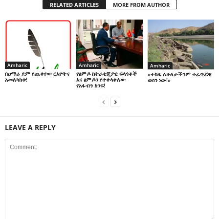
RELATED ARTICLES
MORE FROM AUTHOR
Amharic
Amharic
Amharic
በዐማራ ደም የጨቀየው ርእዮትና
የፅምዶ ስትራቴጂያዊ ፍላጎቶች
«ተከዜ ለሁለታችንም ተፈጥሯዊ
አመለካከቱ!
እና ፅምዶን የተቀላቀለው
ወሰን ነው!»
የአፋብን ክንፍ!
LEAVE A REPLY