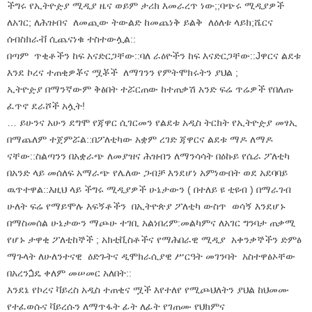
ችግሩ የኢትዮዽያ ሚዲያ ዜና ወይም ታሪክ እመራረጥ ነው;;ባጭሩ ሚዲያዎች
ለአገር; ለሕዝብና ለመጪው ትውልድ ከመጨነቅ ይልቅ ለዕለቱ ላይክ;ሼርና
ሰብስክራቭ ሲጨናነቁ ተስተውሏል::
በጣም ጥቂቶችን ከፍ አናድርጋቸው::ባለ ራዕዮችን ከፍ እናድርጋቸው::Jዋርና ልደቱ
እንደ ኮረና ተጠቂዎቾና ሟቾች ለማገንን የምትሞክሩትን ያህል ;
ኢትዮዽያ በማንኛውም ቅፅበት ተሯርጠው ከተጠቃሽ አንድ ፍሬ ጥሬዎች የበለጡ
ፈጥኖ ደራሾች አሏት!
… ይሁንና አሁን ደግሞ የጃዋር ሲገርመን የልደቱ አዲስ ትርክት የኢትዮዽያ መፃኢ
በማጨለም ተጀምሯል::በፖለቲካው አቋም ረገድ ጃዋርና ልደቱ ማዶ ለማዶ
ናቸው::ስልጣንን በአቋራጭ ለመያዝና ሕዝብን ለማንሳሳት በዕኩይ የሴራ ፖለቲካ
በአንድ ላይ መሰለፍ አማራጭ የሌለው ጋብቻ እንደሆነ አምነውበት ወደ አደባባይ
ዉጥተዋል::እዚህ ላይ ችግሩ ሚዲያዎች ሁኔታውን ( በተለይ ዩ ቲዩብ ) በማራገብ
ሁለት ፍሬ የማይሞሉ እፍኝቶችን በኢትዮጵያ ፖለቲካ ውስጥ ወሳኝ እንደሆኑ
በማስመሰል ሁኔታውን ማጮሁ ተገቢ አልነበረም:መልካምና ለአገር ግንባታ ጠቃሚ
የሆኑ ታዋቂ ፖለቲከኞች ; አክቲቪስቶችና የማሕበራዊ ሚዲያ አቀንቃኞችን ድምፅ
ማጉላት ለሁለንተናዊ ዕድጉትና ዲሞክራሲያዊ ሥርዓት መገንባት አስተዋፅኦቸው
በአረንጏዴ ቀለም መሠመር አለበት::
እንደኔ የኮረና ቫይረስ አዲስ ተጠቂና ሟች እየተለየ የሚጮህለትን ያህል ከህመሙ
የተፈወሱና ቫይረሱን ለማጥፋት ፊት ለፊት የገጠሙ የህክምና