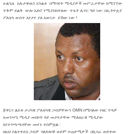
ሁልጊዜ አሉታዊዉን አጉልቶ በማሳየት ሚዲያዎች መሥራታቸው ከሚገኘው
ጥቅም ይልቅ ውሎ አድሮ የሚያስከትለው ጥፋት ሊኖር ግድ ነው::በኢትዮዽያ
ፖለቲካ ውስጥ እየታየ ያለ እውነታ ይኸው ነው !
ጃዋርና ልደቱ ታሪካዊ ፖለቲካዊ ጋብቻቸውን OMN በሚባለው የዘር ጥላቻ
አመንዣጊ ሚዲያ መስኮት ላይ መታየታቸው ማሕበራዊ ሚዲያው
እየተንጫጫባቸው መሆኑ ተሰምቷል::
በዚህ ያልተቀደሰ ጋብቻ ባለድሎቹ ወይም ተጠቃሚዎች በኪሳራ ወድቀው