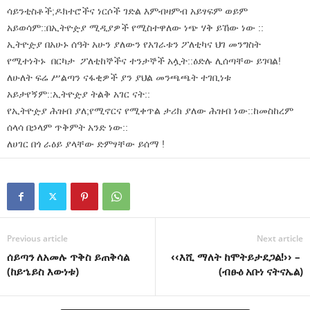
ሳይንቲስቶች;ዶክተሮችና ነርሶች ገድል እምብዛምብ አይፃፍም ወይም
አይወሳም::በኢትዮዽያ ሚዲያዎች የሚስተዋለው ነጭ ሃቅ ይኸው ነው ::
ኢትዮዽያ በአሁኑ ሰዓት አሁን ያለውን የአገራቱን ፖለቲካና ህገ መንግስት
የሚተነትኑ በርካታ ፖለቲከኞችና ተንታኞች አሏት::ዕድሉ ሊሰጣቸው ይገባል!
ለሁለት ፍሬ ሥልጣን ናፋቂዎች ያን ያህል መንጫጫት ተገቢነቱ
አይታየኝም::ኢትዮዽያ ትልቅ አገር ናት::
የኢትዮዽያ ሕዝብ ያለ;የሚኖርና የሚቀጥል ታሪክ ያለው ሕዝብ ነው::ከመስከረም
ሰላሳ በኃላም ጥቅምት አንድ ነው::
ለሀገር በጎ ራዕይ ያላቸው ድምፃቸው ይሰማ !
Previous article
Next article
ሰይጣን ለአመሉ ጥቅስ ይጠቅሳል
‹‹እሺ ማለት ከሞትይታደጋል!›› –
(ከይኄይስ እውነቱ)
(ብፁዕ አቡነ ናትናኤል)