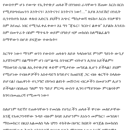
የውስጥም ሆኑ የውጭ የኢትዮጵያ ጠላቶች በገንዘብ ራሳቸውን ሸጠው እርስ በርስ
የሚያበጣብጡንን እንትናን፣ እንትናንና እንትናን ነው!…” እያለ እንደሽሮ በንዴት
ሲንተከተክ ከአፉ ቀለብ አድርጌ ይህችን አጭር ማስታወሻ ጻፍኩ፡፡ እርሱ የሰዎቹን
ስም እየጠራ ነበር የሚንፈቀፈቀው፡፡ እኔ ግን “ጃፋር፣ ገርቡና ልቀቱ” እያልኩ እንደሱ
ስም በመጥራት በስም ማጥፋት ወይም በግድያ ዛቻ መከሰስ ስለማልፈልግ
ስማቸውን በሆድ ይፍጀው ተውኩት፡፡
እርግጥ ነው፡፡ ማንም ወገን የውስጥ ጠላቱን ለይቶ ካላስወገደ ምንም ዓይነት ውጊያ
አያሸንፍም፤ በልማትም ሆነ በሥልጣኔ ስንዝርም ብትሆን ሊጓዝ አይችልም፡፡
ማስወገድ ሲባል ለኢትዮጵያዊ ቀድሞ የሚታየው መግደል ሊሆን ይችላል፤ ይህም
የሚሆነው የብዙዎቻችን አስተዳደግ ከግድያና ከጠበንጃ ጋር ብዙ ቁርኝት ስላለው
ይሆናል፤ በጨዋነት ተነጋግሮ በሃሳብ ልዩነት መሸናነፍ ብርቃችን በመሆኑም ሊሆን
ይችላል፡፡ በሰለጠነ ዓለም ግን ግድያ ምርጫ ውስጥ ሊገባ የማይገባው ምናልባትም
ከገባ በመጨረሻ የሚመጣ ነው፡፡
ስለሆነም ጓደኛየ የጠቀሳቸውን የመሰሉ የሀገራችን ጠላቶች ዋናው መለየታቸው
እንጂ የአወጋገዳቸው ጉዳይ ብዙም ከባድ አይሆንም፡፡ እነሱን መምከር፣ መገሰጽ፣
ማስመከርና በዚህ አልመለስ ካሉ ህግን ተከትሎ በሀገር ክህደት ወንጀል በመክሰስ