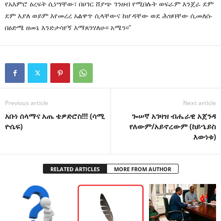
የአእምሮ ዕረፍት ሲነሣቸው፣ በሀገር ሸያጭ ገንዘብ የሚበሉት ወፍራም እንጀራ ደም
ደም እያለ ወይም እየመረረ አልዋጥ ሲላቸውና ከሆዳቸው ወደ ሕዝባቸው ሲመለሱ
በዕድሜ ዘመኔ እንድታሳየኝ እማጸንሃለሁ፡፡ አሜን፡፡”
Previous article
Next article
አቡነ ሰላማና አጤ ቴዎድሮስ!!! (ሳሚ
ጐሠኛ አገዛዝ ብሔራዊ አጀንዳ
ዮሴፍ)
የለውም/አይኖረውም (ከይኄይስ
እውነቱ)
RELATED ARTICLES
MORE FROM AUTHOR