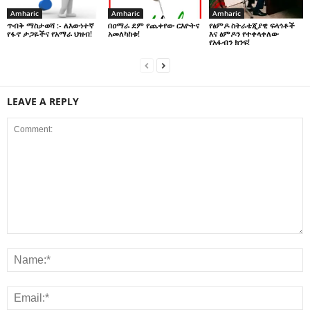
Amharic
Amharic
Amharic
በዐማራ ደም የጨቀየው ርእዮትና
የፅምዶ ስትራቴጂያዊ ፍላጎቶች
ጥብቅ ማስታወሻ :- ለእውነተኛ
አመለካከቱ!
እና ፅምዶን የተቀላቀለው
የፋኖ ታጋዬችና የአማራ ህዝብ!
የአፋብን ክንፍ!
LEAVE A REPLY