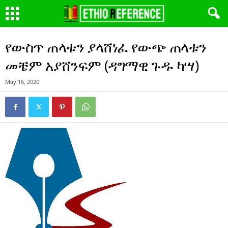
የውስጥ ጠላቱን ያላሸነፈ የውጭ ጠላቱን
መቼም አያሸንፍም (ዳግማዊ ጉዱ ካሣ)
May 16, 2020