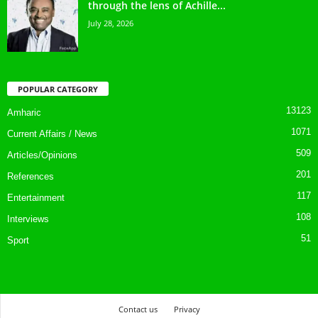
through the lens of Achille...
July 28, 2026
POPULAR CATEGORY
13123
Amharic
1071
Current Affairs / News
509
Articles/Opinions
201
References
117
Entertainment
108
Interviews
51
Sport
Contact us
Privacy