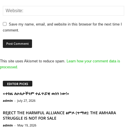
Save my name, email, and website in this browser for the next time I
comment.
This site uses Akismet to reduce spam.
Learn how your comment data is
processed.
EDITOR PICKS
«ተከዜ ለሁለታችንም ተፈጥሯዊ ወሰን ነው!»
admin
-
July 27, 2026
REJECT THE HARMFUL ALLIANCE ፅምዶ (ጥማድ): THE AMHARA
STRUGGLE IS NOT FOR SALE
admin
-
May 19, 2026