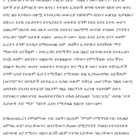
የሚገባቸውን ቅጣት በትክክለኛ የፍርድ ሂደት ማስበየን ነው፡፡ እፍኝ የማይሞሉ
ሰዎች ሆድ እምብርት ባጣ ቁጥር፣ የጥቂት አጋሰሶች ቁሣዊ ፍላጎት ለከት ባጣ ቁጥር
ሀገር ልክ እንዳሁኑ በቁሟ እንጦርጦስ መውረድ የለባትም፡፡ እነሱን ሁልጊዜ እያባበሉና
እሹሩሩ እያሉ የፈለጉትን እንዲያደርጉ መፍቀድ ደግሞ ከነሱ እንደ አንዱ መሆን
አለዚያም በአንድ ወይ በሌላ መንገድ እነሱንና በጠማማ መንገድ ተጉዘው ያገኙትን
ሀገራዊና ዓለም አቀፋዊ ተፅዕኖ መፍራት ነው፡፡ ከነሱ እንደ አንዱ ሆነን ወይም
ፈርተን ደግሞ እንዲሁ በማስመሰል ብቻ ይህችን ኢትዮጵያ ከገባችበት ማጥ
ማውጣት አንችልም – በጭራሽ፡፡ ድካማችን ሁሉ በዜሮ እየተባዛ ከንቱ እንቀራለን
እንጅ ሰላም፣ ዕድገትና ብልጽግና ዕንቁልልጭ ናቸው፡፡ የምንችለው ሀገራችንን
ይበልጥ ቅርቃር ውስጥ መክተትና የነፃነቷን ቀን ማራቅ ነው፤ ሁለት ተሸናፊዎች
ደግሞ አንድ የሁሉም ሊሆን የሚችልና የሚገባው ድል ሊያስመዝግቡ አይችሉም
(መንግሥትና ከሃዲዎች እየተፈራሩ ቢጓዙ ሁሉም ተሸናፊ መሆናቸው ግልጽ ነው፡፡)
ጠላትህን እጉያህ ወትፈህ፣ ከዚያም ባለፈ በዘረኝነት አረንቋ ገብተህም ይሁን
የድንቁርና ሰለባ ሆነህ ለጠላትህ የሽፋን ተኩስ እየሰጠህ፣ “አገር፣አገር” ብትል “ሆድ
ሲያውቅ ዶሮ ማታ” ዓይነት ራስን የማታለል ቂልነት ነው፡፡ በቃ፡፡
እግዚአብሔርን የምለምነው ነገር አለኝ፡፡ እርሱም “ምንም የሚሣንህ ነገር የሌለህ
አምላኬ ሆይ! ሀገራቸውንና ወገናቸውን ሸጠው በሚያገኙት ገንዘብ የተንደላቀቀ
ሰይጣናዊ ኑሮ የሚኖሩ ብኩን ዜጎች በደም የተገዛ ኑሯቸው ኅሊናቸውን እየኮሰኮሰ