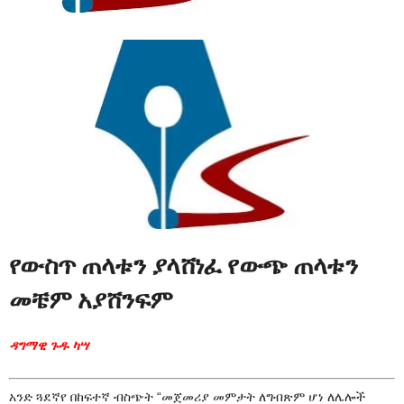
የውስጥ ጠላቱን ያላሸነፈ የውጭ ጠላቱን
መቼም አያሸንፍም
ዳግማዊ ጉዱ ካሣ
አንድ ጓደኛየ በከፍተኛ ብስጭት “መጀመሪያ መምታት ለግብጽም ሆነ ለሌሎች