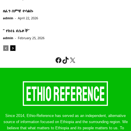
ዘፈን ሰምቼ ተሳልኩ
admin
-
April 22, 2026
” የኩነኔ ደሴቶች’’
admin
-
February 25, 2026
Facebook
TikTok
X
Since 2014, Ethio-Reference has served as an independent, alternative
source of information focused on Ethiopia and the surrounding region. We
believe that what matters to Ethiopia and its people matters to us. To