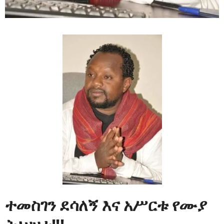
ተመስገን ደሳለኝ እና አሥርቱ የሙያ