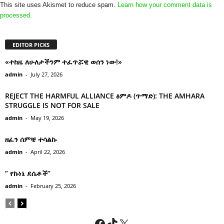
This site uses Akismet to reduce spam.
Learn how your comment data is
processed.
EDITOR PICKS
«ተከዜ ለሁለታችንም ተፈጥሯዊ ወሰን ነው!»
admin
-
July 27, 2026
REJECT THE HARMFUL ALLIANCE ፅምዶ (ጥማድ): THE AMHARA
STRUGGLE IS NOT FOR SALE
admin
-
May 19, 2026
ዘፈን ሰምቼ ተሳልኩ
admin
-
April 22, 2026
” የኩነኔ ደሴቶች’’
admin
-
February 25, 2026
Facebook
TikTok
X