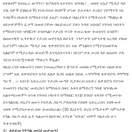
በተለይም ከብሔር ውግንና፣ ከፖለቲካ አተያይና ዝንባሌ፣…ወዘተ አኳያ ሚዲያ ላይ
ያሉ ሰዎች (ባለቤቶች) የነጻ-ሃሳብ ቀበኞች ሆነው ይታያሉ፡፡ ታሪክና ሃይማኖት ነክ
ጉዳዩችን በነጻነት ከማስተናገድ አኳያ፣ የብሉይ ባህሪያትን የሚዋረሱት ማህበራዊ
ዕይታዎቻችን ፈታኝ በመሆናቸው በዚህ ዙሪያ ያለን ጉዳይ አክብሮ የሃሳብ ነጻነትን
የማስተናገድ ዝግጁነት ይጎድላል፡፡ የታሪክ ጥናት ተመራቂው ተመስገን ደሳለኝ፣
ለዘመናዊት ኢትዮጵያ የታሪክ መሃንዲስ ለሆኑት ነገሥታት አዎንታዊ አረዳድ ያለው
ቢሆንም፤ በእርሱ ሚዲያ አጼ ቴዎድሮስን እና አጼ ምኒልክን የሚያብጠለጥሉ
አልፎም የሚያራክሱ ጽሁፎች እንዲስተናገዱ፣ በነገሥታቱ ታሪክ ላይ ጸሐፍት ያለ
ገደብ እንዲሟገቱበት ማድረግ ችሏል፡፡
በዚህ ረገድ በቁመትና በዝና የመጨረሻውን ጃንሆይ መስሎ የሚታየው በዕውቀቱ
ሥዩም አጼ ቴዎድሮስን እንደ አለቃ ኪዳነ ወልድ ክፍሌ ‹‹ዳግማዊ ቴዎድሮስ ዳግማዊ
ግራኝ…›› አይነት አቀራረብ፣ የታሪክ ሙግት ሲያቀርብ አፍቃሪ ቴዎድሮስ የሆነው
ተመስገን የክርክር መድረኩን ከማስፋት በቀር እቀባ ለማድረግ ግላዊ ዝንባሌው
አልተጫነውም፡፡ ሁነቱ የሃሳብ ነጻነትን ከማክበር እንጅ ከገበያ ፍላጎት የሚመነጭ
እንዳልነበር የዚያን ዘመን የፍትሕ ጋዜጣ ፖለቲካዊ የይዘት አቀራረብና የህትመት
ብዛት የሚያስታውስ ሰው ይመሰክራል፡፡ (30 ሺህ ኮፒ ድረስ የሚታተም ሳምንታዊ
የግል ጋዜጣ ወደ ፊት ካልመጣ በስተቀር የያኔዋ “ፍትሕ” ብቸኛ ባለታሪክ ሆና
ትቀጥላለች)
4)
ለቀደመ የትግል መርህ መታመን፤