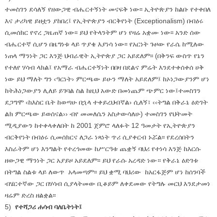
ተመስገን ደሳለኝ የዘውጋዊ ብሔርተኝነት መናፍቅ ነው፡፡ ኢትዮጵያን ከልቡ የተቀበለ
እና ታሪካዊ ይዘቷን ያከበረ፤ የኢትዮጵያን ብርቅየነት (Exceptionalism) በብዕሩ
ሲመሰክር የኖረ ጋዜጠኛ ነው፡፡ ይህ የትላንትም ሆነ የዛሬ አቋሙ ነው፡፡ አንድ ሰው
ብሔርተኛ ሲሆን በዜግነቱ ላይ ጥያቄ እያነሳ ነው፡፡ የአርነት ጉዞው የራሴ ከሚለው
ነጠላ ማንነት ጋር እንጅ ህብራዊት ኢትዮጵያ ጋር አይደለም፡፡ (በቅንፍ ውስጥ የኔን
የተለየ ሃሳብ ላክል፤ የአማራ ብሔርተኝነት በበዛ በደልና ምሬት እንደተቀሰቀሰ ሀቅ
ነው ይህ ማለት ግን ‹ዓርነት› ምርጫው ይሁን ማለት አይደለም፤ ከኦነጋውያንም ሆነ
ከትሕነጋውያን ሊለይ ይገባል ስል ከዚህ አውድ በመነጨም ጭምር ነው፤ተመስገን
ደጋግሞ ‹ከእስር ቤት ከወጣሁ በኋላ ተቀይረህብኛል› ሲለኝ፣ ‹‹ትግል በቅራኔ ዕድገት
ልክ ምርጫው ይወሰናል›› ብየ መመለሴን አስታውሳለሁ) ተመስገን የህትመት
ሚዲያውን ከተቀላቀለበት ከ 2001 ጀምሮ ላለፉት 12 ዓመታት የኢትዮጵያን
ብርቅየነት በብዕሩ ሲመሰክርና ለጋራ ነጻነት ጥሪ ሲያቀርብ ኑሯል፡፡ የደረሰበትን
እስራትም ሆነ እንግልት የተረጎመው ከሥርዓቱ ጨቋኝ ባህሪ የተነሳ እንጅ ከእርሱ
ዘውጋዊ ማንነት ጋር አያይዞ አይደለም፡፡ ይህ የራሱ አረዳድ ነው። የቅራኔ ዕድገቱ
በትግል ስልቱ ላይ ለውጥ አላመጣም፡፡ ይህ ቋሚ ባህሪው ከአርፋጅም ሆነ ከሰንባች
ብሄርተኛው ጋር በሃሳብ ሲያላትመው ቢቆይም ለቀደመው የትግሉ መርህ እንደታመነ
ዛሬም ድረስ ዘልቋል፡፡
5)
የተሻጋሪ ሐሳብ ባለቤትነት፤