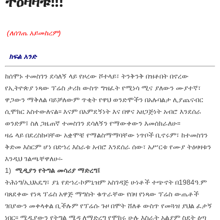
ትዕዛዛቱ!!!
(ለሰገጤ አይመከረም)
ክፍል አንድ
ከሰሞኑ ተመስገን ደሳለኝ ላይ የዞረው ሾተላይ፣ ትንቅንቅ በዝቶበት በኖረው
የኢትዮጵያ ነጻው ፕሬስ ታሪክ ውስጥ ግዝፈት የሚነሳ ሚና ያለውን ሙያተኛ፣
ዋጋውን ማቅለል ባይቻለውም ጥቂት የዋህ ወንድሞችን በአሉባልታ ሊያጨናብር
ሲሞክር አስተውለናል፡፡ እናም በአምደኝነት እና በዋና አዘጋጅነት አብሮ እንደሰራ
ወንድም፤ ስለ ጋዜጠኛ ተመስገን ደሳለኝን የማውቀውን እመሰክራለሁ፡፡
ዛሬ ላይ በደረስኩባቸው አቋሞቼ የማልስማማባቸው ነጥቦች ቢኖሩም፣ ከተመስገን
ቅድመ እስርም ሆነ በድኀረ እስራቱ አብሮ እንደሰራ ሰው፣ አሥርቱ የሙያ ትዕዛዛቱን
እንዲህ ገልጫቸዋለሁ፡-
1)
ሚዲያን የትግል መሳሪያ ማድረግ፤
ትሕነግ/ኢህአዴግ፣ ያኔ የድኀረ-ኮምኒዝም አስገዳጅ ሁነቶች ተጭኖት በ1984ዓ.ም
ባጸደቀው የነጻ ፕሬስ አዋጅ ማግስት ቁጥራቸው የበዛ የነጻው ፕሬስ ውጤቶች
ገበያውን መቀላቀል ቢችሉም የፕሬሱ ጉዞ በሞት ሸለቆ ውስጥ የመጓዝ ያህል ፈታኝ
ነበር፡፡ ሚዲያውን የትግል ሜዳ ለማድረግ የሞከሩ ሁሉ እስራት አልያም ስደት ዕጣ