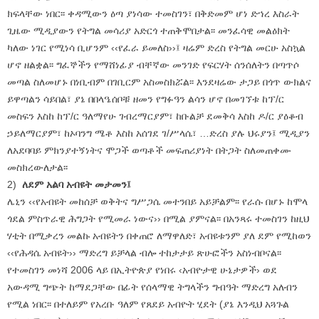
ክፍላቸው ነበር፡፡ ቀዳሚውን ዕጣ ያነሳው ተመስገን፣ በቅድመም ሆነ ድኀረ እስራት
ጊዜው ሚዲያውን የትግል መሳሪያ አድርጎ ተጠቅሞበታል፡፡ መንፈሳዊ መልዕክት
ካለው ነገር የሚነሳ ቢሆንም ‹‹የፈራ ይመለስ››፤ ዛሬም ድረስ የትግል መርሁ አስኳል
ሆኖ ዘልቋል፡፡ ግፈኞችን የማሸነፊያ ብቸኛው መንገድ የፍርሃት ሰንሰለትን በጣጥሶ
መጣል ስለመሆኑ በነቢብም በገቢርም አስመስክሯል፡፡ እንደዛሬው ታጋይ በጎጥ ውክልና
ይዋጣልን ሳይበል፣ ያኔ በበላዔሰቦቹ ዘመን የግፉዓን ልሳን ሆኖ በመገኘቱ ከፕ/ር
መስፍን እስከ ከፕ/ር ዓለማየሁ ገብረማርያም፣ ከቡልቻ ደመቅሳ እስከ ዶ/ር ያዕቆብ
ኃይለማርያም፣ ከኦባንግ ሜቶ እስከ አሰገደ ገ/ሥላሴ፣ …ድረስ ያሉ ህሩያን፤ ሚዲያን
ለአደባባይ ምክንያተኝነትና ሞጋች ወጣቶች መፍጠሪያነት በትጋት ስለመጠቀሙ
መስክረውለታል፡፡
2)
ለደም አልባ አብዩት መታመን፤
ሌኒን ‹‹የአብዩት መከሰቻ ወቅትና ግሥጋሴ መተንበይ አይቻልም፡፡ የራሱ በሆኑ ከሞላ
ጎደል ምስጥራዊ ሕግጋት የሚመራ ነውና›› በሚል ያምናል፡፡ በአንጻሩ ተመስገን ከዚህ
ሃቲት በሚቃረን መልኩ አብዩትን በቀጠሮ ለማዋለድ፣ አብዩቱንም ያለ ደም የሚከወን
‹‹የሕዳሴ አብዩት›› ማድረግ ይቻላል ብሎ ተከታታይ ጽሁፎችን አስነብቦናል፡፡
የተመስገን መነሻ 2006 ላይ በኢትዮጵያ የነበሩ ‹አብዮታዊ ሁኔታዎች› ወደ
አውዳሚ ግጭት ከማደጋቸው በፊት የሰላማዊ ትግላችን ግብዓት ማድረግ አለብን
የሚል ነበር፡፡ በተለይም የአረቡ ዓለም የጸደይ አብዮት ሂደት (ያኔ እንዲህ አጓጉል