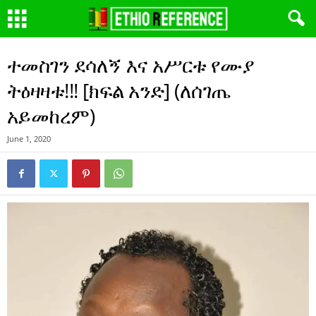
ተመስገን ደሳለኝ እና አሥርቱ የሙያ
ትዕዛዛቱ!!! [ክፍል አንድ] (ለሰገጤ
አይመከረም)
June 1, 2020