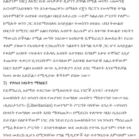
አልሆነም ነበር) ለአገር ቤቱ መነቃቃት ሊሆነን ይገባል በሚል መነሻ፤ ‹ጠመንጃ
አናነሳም፤አደባባዩን ግን እንቆጣጠረዋን› በማለት የጄን ሻርፕን የሠላማዊ ትግል
አስተምህሮት አብዝቶ ሰብኳል፡፡ በዚህ አቀራረቡ ‹‹ደም ካልፈሰሰ ሥርየት የለም››
ከሚሉት ወገን ጋር እንደማይሰለፍ አሳይቷል፡፡ ተመስገን በብዕሩ ‹ይህ ትውልድ
በባርነት ከሚኖር በደም አልባ የህዳሴ አብዮት ለራሱም ሆነ ለቀጣዩ ትውልድ ነጻነትን
ማውረስ ይችላል› የሚል ሙግት ነበረው፡፡ አብዩታዊ ዴሞክራሲን ለመድፈቅ፣ የራሱ
ቀለም ያለውን የአብዩታዊ የጋዜጠኝነት ኀልዩትን ከትግል ጓዶቹ ጋር ሆኖ አሳይቷል፡፡
የቀለም አብዩት ናፍቆቱና የሕዳሴ አብዩት አተገባበሩ ከዓለም አቀፍ ተሞክሮ አኳያ
ተጨባጭ ተቃርኖ ቢኖርበትም፣ እንዳለውም አደባባዩ ለወጣቶቹ አልራቀቸውም
ነበር፡፡ ከደም አልባ አብዩት ውጭ ኢትዮጵያን እንደ አገር ማቆየት እንደማይቻል
ካመነ ውሎ አድሯል። የሚዲያው ቅኝትም ይሄው ነው።
3)
የሃሳብ ነጻነትን ማክበር፤
የዴሞክራሲ አዕማድ ተደርገው ከሚወሰዱት ፍሬ ነገሮች አንዱ፤ ‹የተለያየ
አመለካከት እና ሀሳብን በነጻ የመያዝና የመግለጽ መብትን ማስተናገድ ነው›፡፡ ዛሬ
‹ሊበሪታንያን› (Liberitanian) የመንግሥት ሥርዓት ባላቸው አገራት ‹‹ሃሳብን
በነጻነት የመግለጽ መብት እስከ ማበሳጨት›› በሚደርስ ተለጣጭ ባህሪ ሲሰራበት
ይታያል፡፡ ስለየትኛውም ነገር ያለ ገደብ የራስ አመለካከትንና ነጻ ሃሳብን ማሰራጨት
የሚፈቅደውን ሥርዓት ፣ እንድንቀበለው ወደ መድረኩ የተገፋ ቢሆንም፣ የላቀ ነጻ
ሃሳብ መድረክ ሊሆኑ በሚገባቸው የግል ሚዲያዎች ላይ ተተግባሪነቱ እምብዛም ነው፡፡