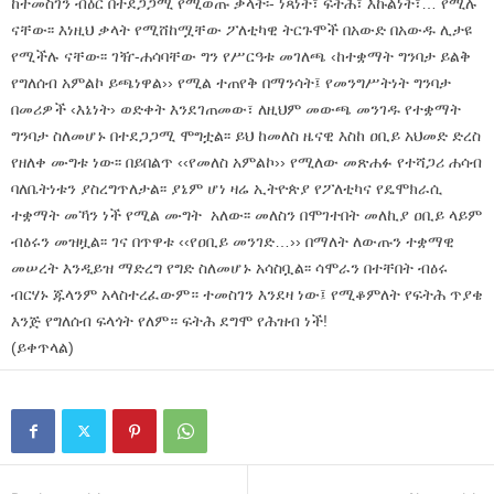
ከተመስገን ብዕር በተደጋጋሚ የሚወጡ ቃላት፡- ነጻነት፣ ፍትሕ፣ እኩልነት፣… የሚሉ
ናቸው፡፡ እነዚህ ቃላት የሚሸከሟቸው ፖለቲካዊ ትርጉሞች በአውድ በአውዱ ሊታዩ
የሚችሉ ናቸው፡፡ ገዥ-ሐሳባቸው ግን የሥርዓቱ መገለጫ ‹ከተቋማት ግንባታ ይልቅ
የግለሰብ አምልኮ ይጫነዋል›› የሚል ተጠየቅ በማንሳት፤ የመንግሥትነት ግንባታ
በመሪዎች ‹እኔነት› ወድቀት እንደገጠመው፣ ለዚህም መውጫ መንገዱ የተቋማት
ግንባታ ስለመሆኑ በተደጋጋሚ ሞግቷል፡፡ ይህ ከመለስ ዜናዊ እስከ ዐቢይ አህመድ ድረስ
የዘለቀ ሙግቱ ነው፡፡ በይበልጥ ‹‹የመለስ አምልኮ›› የሚለው መጽሐፉ የተሻጋሪ ሐሳብ
ባለቤትነቱን ያስረግጥለታል፡፡ ያኔም ሆነ ዛሬ ኢትዮጵያ የፖለቲካና የዴሞክራሲ
ተቋማት መኻን ነች የሚል ሙግት አለው፡፡ መለስን በሞገተበት መለኪያ ዐቢይ ላይም
ብዕሩን መዝዟል፡፡ ገና በጥዋቱ ‹‹የዐቢይ መንገድ…›› በማለት ለውጡን ተቋማዊ
መሠረት እንዲይዝ ማድረግ የግድ ስለመሆኑ አሳስቧል፡፡ ሳሞራን በተቸበት ብዕሩ
ብርሃኑ ጁላንም አላስተረፈውም። ተመስገን እንደዛ ነው፤ የሚቆምለት የፍትሕ ጥያቄ
እንጅ የግለሰብ ፍላጎት የለም። ፍትሕ ደግሞ የሕዝብ ነች!
(ይቀጥላል)