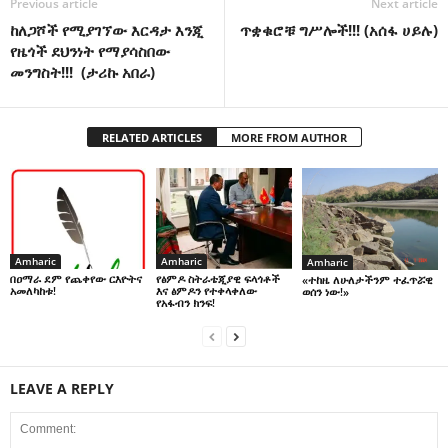
Previous article
Next article
ከለጋሾች የሚያገኘው እርዳታ እንጂ
ጥቋቁሮቹ ግሥሎች!!! (አሰፋ ሀይሉ)
የዜጎች ደህንነት የማያሳስበው
መንግስት!!! (ታሪኩ አበራ)
RELATED ARTICLES
MORE FROM AUTHOR
Amharic
Amharic
Amharic
በዐማራ ደም የጨቀየው ርእዮትና
የፅምዶ ስትራቴጂያዊ ፍላጎቶች
«ተከዜ ለሁለታችንም ተፈጥሯዊ
አመለካከቱ!
እና ፅምዶን የተቀላቀለው
ወሰን ነው!»
የአፋብን ክንፍ!
LEAVE A REPLY