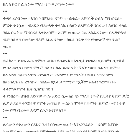
ከሌለ ኮሮና ፌክ ነው ማለት ነው። ይኸው ነው።
•••
ቀጣዩ ረሃብ ነው። አንበጣ በሃገሪቱ ዳግም ተከስቷል። አምራች ኃይሉ ሽባ ሆኗል።
ምርት ቀንሷል። ብአዴን የህወሓት ተላላኪ ስለሆነ ለአምራች ገበሬው፣ ለሀገር ቀላቢ
ገበሬ በወቅቱ ማዳበሪያ አላቀረበም። እናም መጪው ጊዜ አስፈሪ ነው። በኢትዮጵያ
ብቻ ሳይሆን በመላው ዓለም አስፈሪ ነው። ከዚያ በፊት ግን የነውጠኞችን ጉረሮ
ዝጋ።
•••
ይሄ ኮረና ተብዬ ራሱ ሰሞኑን መልስ ይሰጠናል። እንዲህ ተዛዝሎ ሲሳሳም፣ ሲተሻሽ
የነበረ መንጋ በኮሮና ምንም ካልሆነ ኮሬ ቁጩ ናት ማለት ነው። ኮሬ ግን ሰሞኑን
ከሌለሽና ካልተገለጥሽ ድሮውንም የለሽም ነበር ማለት ነው። በአሜሪካም፣
በእንግሊዝ በፈረንሳይም ከሰልፉ በኋላ ታማሚም ሟችም አልተነገረም። ቤቱ
ተቀምጦ የሞት ዜና ሲዥጎደጎድበ
ት የነበረው ህዝብ አደባባይ ውሎ አድሮ ሲመለስ ዳነ ማለት ነው? በኢትዮጵያም ዶ/ር
ሊያ ታደሰ። ቆንጅዬዋ የሞት አብሳሪዋ መልአከ ሞት። ከትናንት ጀምሮ መጥፋትዋ
ነው የሚነገረው። እናም ሲነጋ እናየዋለን።
•••
ሌላውን የቀረውን በደህና ጊዜ፣ በሰላሙ ወራት እንነጋገራለን። ካነሰም እያየሁ
እጨምራለሁ። መላውን የምታውቁ ይሄን መልእክቴን በፋክስም ቢሆን በፖስታ