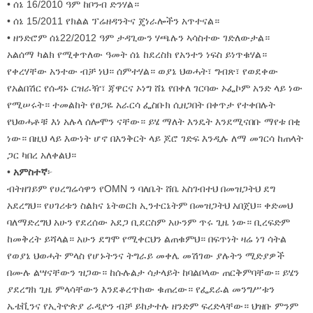
• ሰኔ 16/2010 ዓም ከቦንብ ድንሃል።
• ሰኔ 15/2011 የክልል ፕሬዘዳንትና ጄነራሎችን አጥተናል።
• ዘንድሮም ሰኔ22/2012 ዓም ታዳጊውን ሃጫሉን ኣሳስተው ገድለውታል።
አልሰማ ካልክ የሚቀጥለው ዓመት ሰኔ ከደረስክ የአንተን ነፍስ ይነጥቁሃል።
የቀረሃቸው አንተው ብቻ ነህ። ሰምተሃል። ወያኔ ህወሓት፣ ግብጽ፣ የወደቀው
የአልበሽር የሱዳኑ ርዝራዥ፣ ጃዋርና ኦነግ ሸኔ የበቀለ ገርባው ኦፌኮም አንድ ላይ ነው
የሚሠሩት። ተመልከት የፀጋዬ አራርሳ ፌስቡክ ሲዘጋበት በቀጥታ የተቀበሉት
የህወሓቶቹ እነ አሉላ ሰሎሞን ናቸው። ይሄ ማለት እንዴት እንደሚናበቡ ማየቱ በቂ
ነው። በዚህ ላይ እውነት ሆኖ በእንቅርት ላይ ጆሮ ገድፍ እንዲሉ ለማ መገርሳ ከጠላት
ጋር ካበረ አለቀልህ።
•
አምስተኛ
፦
ብትዘገይም የሀረግሬሳዋን የOMN ን ባለቤት ሸቤ አስገብተህ በመዝጋትህ ደግ
አደረግህ። የሀገሪቱን ስልክና ኔትወርክ ኢንተርኔትም በመዝጋትህ አበጀህ። ቀድመህ
ባለማድረግህ አሁን የደረሰው አደጋ ቢደርስም አሁንም ጥሩ ጊዜ ነው። ቢረፍድም
ከመቅረት ይሻላል። አሁን ደግሞ የሚቀርህን ልጠቁምህ። በፍጥነት ዛሬ ነገ ሳትል
የወያኔ ህወሓት ምላስ የሆኑትንና ትግራይ መቀሌ መሽገው ያሉትን ሚድያዎች
በሙሉ ልሣናቸውን ዝጋው። ከሱሉልታ ሳታላይት ከባልቦላው ጠርቅምባቸው። ይሄን
ያደረግክ ጊዜ ምላሳቸውን እንደቆረጥከው ቁጠረው። የፌደራል መንግሥቱን
ኤቴቪንና የኢትዮጵያ ራዲዮን ብቻ ይከታተሉ ዘንድም ፍረድላቸው። ህዝቡ ምንም