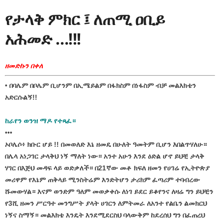
የታላቅ ምክር ፤
ለጠሚ ዐቢይ
አሕመድ …!!!
ዘመድኩን በቀለ
•
በባሌም በቦሌም ቢሆንም በኢሜይልም በፋክስም በነፋስም ብቻ መልእክቴን
አድርሱልኝ!!
ከራየን ወንዝ ማዶ የተጻፈ።
•••
ኦቦሌሶ፥ ክቡር ሆይ !! በመወለድ እኔ ዘመዴ በሁለት ዓመትም ቢሆን እበልጥሃለሁ።
በሌላ አነጋገር ታላቅህ ነኝ ማለት ነው። አንተ አሁን እንደ ዕድል ሆኖ ይህቺ ታላቅ
ሃገር በእጅህ መዳፍ ላይ ወድቃለች። በ21ኛው መቶ ክፍለ ዘመን የሀገሬ የኢትዮጵያ
መሪዋም የእኔም ጠቅላይ ሚንስትሬም እንድትሆን ታሪክም ፈጣሪም ተባብረው
ሹመውሃል። እናም ወንድም ዓለም መወቃቀሱ ለነገ ይደር ይቆየንና ለዛሬ ግን ይህቺን
የ3ሺ ዘመን ሥርዓተ መንግሥት ያላት ሀገርን ለምትመራ ለአንተ የልቤን ልመክርህ
ነኝና ስማኝ። መልእክቴ እንዴት እንደሚደርስህ ባላውቅም ከደረሰህ ግን በፈጠረህ