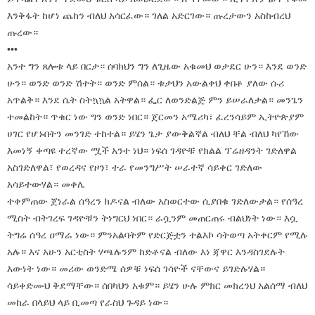
እንቅፋት ከሆነ ጨከን ብለህ አሳርፈው። ገለል አድርገው። ጡረታውን አስከብረህ
ጡረው።
•••
አንተ ግን ጸሎቱ ላይ በርታ። ሰባክህን ግን ለጊዜው አቁመህ ወታደር ሁን። እንደ ወንድ
ሁን። ወንድ ወንድ ሽተት። ወንድ ምሰል። ቱታህን አውልቀህ ቀበቶ ያለው ሱሪ
አጥልቅ። እንደ ሴት ስትኳኳል አትዋል። ፌር ለወንድልጅ ምን ይሠራለታል። መንጌን
ተመልከት። ጥቁር ነው ግን ወንድ ነበር። ጀርመን አሜሪካ፣ ፈረንሳይም ኢትዮጵያም
ሀገር የሆኑበትን መንገድ ተከተል። ይሄን ጌታ ያውቅልኛል ብለህ ቸል ብለህ ካየኸው
እመነኝ ቀጣዩ ተረኛው ሟች አንተ ነህ። ነፍሰ ገዳዮቹ የክልል ፕሬዘዳንት ገድለዋል
አስገድለዋል፣ የወረዳና የዞን፣ ተራ የመንግሥት ሠራተኛ ሳይቀር ገድለው
አሳይተውሃል። መቀሌ
ተቀምጠው ጀነራል ሰዓረን ክዶናል ብለው አስወርተው ሲያበቁ ገድለውታል። የሰዓረ
ሚስት ብትገረፍ ገዳዮቹን ትነግርህ ነበር። ራሷንም መጠርጠሩ ብልህነት ነው። እሷ
ትግሬ ሰዓረ ዐማራ ነው። ምንአልባትም የድርጅቷን ተልእኮ ሳትወጣ አትቀርም የሚሉ
አሉ። እና አሁን አርቲስት ሃጫሉንም ከድቶናል ብለው እነ ጃዋር እንዳስገደሉት
እውነት ነው። መሪው ወንድሜ ሰዎቹ ነፍሰ ገሳዮች ናቸውና ይገድሉሃል።
ሳይቀድሙህ ቅደማቸው። ሰበካህን አቁም። ይሄን ሁሉ ምክር መክረንህ አልሰማ ብለህ
መከራ በላይህ ላይ ቢመጣ የራስህ ጉዳይ ነው።