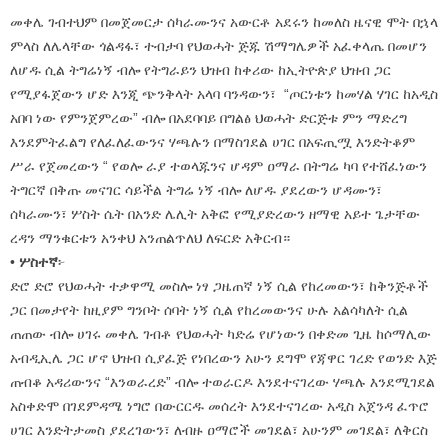
መቀሌ ገብተህም በመጀመርታ ሰካራሙንና አውርቶ አደሩን ከመለስ ዜናዊ ሞት በኋላ
ምላስ ለሌላቸው ጎልዳፋ፣ ተብታባ የህወሓት ጅጁ ሽማግሌዎች አፈቀላጤ በመሆን
ለሆዱ ሲል ትግሬነኝ ብሎ የትግራይን ህዝብ ከቀሪው ከኢትዮጵያ ህዝብ ጋር
የሚያፋጀውን ሆድ እንጂ ጭንቅላት አላባ ባንዳውን፣ “ጦርነቱን ከመሃል ሃገር ከአዲስ
አበባ ነው የምንጀምረው” ብሎ በአደባባይ በግልፅ ህወሓት ድርጅቱ ምን ማድረግ
እንደምትፈልግ የለፈለፈውንና ሃጫሉን በማስገደል ሀገር በአፍጢሟ እንድትቆም
ሥራ የጀመረውን “ የወሎ ራያ ተወላጁንና ሆዳም ዐማራ በትግሬ ካባ የተሸፈነውን
ትግርኛ በቅጡ መናገር ሳይችል ትግሬ ነኝ ብሎ ለሆዱ ያደረውን ሆዳሙን፣
ሰካራሙን፣ ሦስት ሴት በአንድ ሌሊት አቅፎ የሚያድረውን ዘማዊ አይተ ጌታቸው
ረዳን ማንቁርቱን አንቀህ አንጠልጥለህ ለፍርድ አቅርብ።
•
ሦስተኛ
፦
ድሮ ድሮ የህወሓት ተቃዋሚ መስሎ ነፃ ጋዜጠኛ ነኝ ሲል የከረመውን፣ ከቅንጅቶች
ጋር በመታየት ከዚያም ግንቦት ሰባት ነኝ ሲል የከረመውንና ሁሉ አልሳካለት ሲል
ጠጠው ብሎ ሀገሩ መቀሌ ገብቶ የህወሓት ካድሬ የሆነውን በቀድመ ጊዜ ከሶማሊው
አብዲኢሌ ጋር ሆኖ ህዝብ ሲያፈጅ የነበረውን አሁን ደግሞ የጃዋር ገረድ የወንድ እጅ
ጠብቆ አዳሪውንና “እንወራረድ” ብሎ ተወራርዶ እንደተናገረው ሃጫሉ እንደሚገደል
አስቀድሞ በገደምዳሜ ነግሮ በውርርዱ መሰረት እንደተናገረው አዲስ አጀንዳ ፈጥሮ
ሀገር እንድትታመስ ያደረገውን፣ ለብዙ ዐማሮች መገደል፣ አሁንም መገደል፣ ለቅርስ