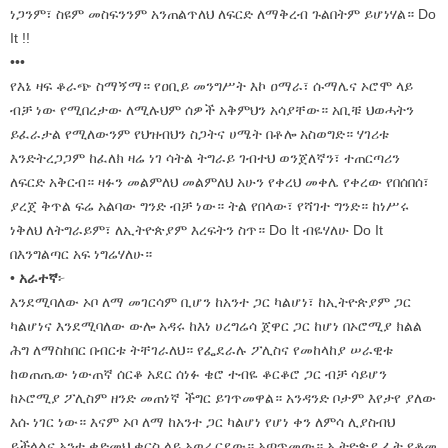
ነጋንም፣ ስዩም መስፍንንም አንጠልጥለህ ለፍርድ ለማቅረብ ጉልበትም ይሆነሃል። Do
It !!
•••
የእኔ ዛፍ ቆራጭ ስማኝማ። የዐቢይ መንግሥት እኮ ዐማራ፣ ሱማሌና ኦሮሞ ላይ
ብቻ ነው የሚበረታው ለሚሉህም ሰዎች አቅምህን አሳያቸው። አቢቹ ህወሓትን
ይፈራታል የሚለውንም የህዝብህን ስጋትና ሀሜት በቶሎ አስወግድ። ሃገሪቱ
እንድትረጋጋም ከፈለክ ዛሬ ነገ ሳትል ትግራይ ገብተህ ወንጀለኛን፣ ተጠርጣሪን
ለፍርድ አቅርብ። ዛፉን መልምለህ መልምለህ አሁን የቀረህ መቀሌ የቀረው የበሰበሰ፣
ያረጀ ቅጥል ፍሬ አልባው ግንድ ብቻ ነው። ትል የበላው፣ የሻገተ ግንድ። ከነሥሩ
ነቅለህ ለትግራይም፣ ለኢትዮጵያም እረፍትን ስጥ። Do It ብዬሃለሁ Do It
በእንግልጣር አፍ ነግሬሃለሁ።
•
አራተኛ
፦
እንደሚባለው ኦቦ ለማ መገርሳም ቢሆን ከአንተ ጋር ካልሆነ፣ ከኢትዮጵያም ጋር
ካልሆነና እንደሚባለው ውሎ አዳሩ ከእነ ሀረግሬሳ ጀዋር ጋር ከሆነ በኦሮሚያ ክልል
ሕግ ለማስከበር በብርቱ ትቸገራለህ። የፌደራሉ ፖሊስና የመከላከያ ሠራዊቱ
ከወጠጤው ነውጠኛ ሰርቆ አደር ሰነፉ ቄሮ ተብዬ ቆርቆሮ ጋር ብቻ ሳይሆን
ከኦሮሚያ ፖሊስም ዘንድ መጠነኛ ችግር ይገጥመዋል። አንዳንድ ቦታም እየታየ ያለው
እሱ ነገር ነው። እናም ኦቦ ለማ ከአንተ ጋር ካልሆነ የሆነ ቀን ለምሳ ሊያስብህ
ይችላልና አንተ ቀድመህ ቁርስ ላይ አወራርደው። አጣጥመው። ኢትዮጵያ ፊት የቆመ