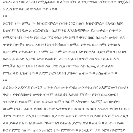
አዝሎ እኮ ነው እንዲህ የሚፏልለው። ልትመክት፣ ልታስታግሰው ስትነሣ ቄሮ በገጀራ፣
ፖሊስ በጥይት ይነጭሃል። ወይ ነዶ።
•••
እርግጥ ነው ዐማራው አኩርፎብሃል። በብዙ ነገር ከልቡ አዝኖብሃል። የአዲስ አበባ
ህዝብም እንዲሁ አኩርፎብሃል። ሲያምኑህ እንደከዳሃቸው ይታወቃል። በጭፍን
የሚደግፉህን ጥቂት የአክራሪ ፕሮቴስታንት አማኞችንና በዘር ከረጢት ውስጥ ያሉ
ጥቂት ሰዎችን ድጋፍ አይተህ እንዳትሸወድ። ዐማራ የተገፋ ቢሆንም፣ የተበደለ
ቢሆንም፣ የተጨቆነ ቢሆንም፣ አሁንም እየታረደ፣ እየተሰቀለ፣ ቢሆንም። ንብረቱን
በጠራራ ፀሐይ እያጣ፣ እየወደመበት፣ እየተዘረፈ ቢሆንም ስለ ሃገር ሲል ሁሉን
የሚችል አቻዮ ህዝብ ነው። ስለ ሀገር ሲል በምጣዱ ላይ አይጧ እንድታልፍ
የሚፈቅድ ህዝብ ነው። እናም ይሄን ህዝብ ያዘው፣ ጠብቀው። አስጠብቀው።
•••
ይሄ አሁን አደባባይ በመንጋ ወጥቶ ሲቀውጥ የነበረውን የተራበና አእምሮውን በወያኔ
ትረካ የተሰለበውን ወጣት ብዙም ኃይልህን አታድክምበት። ቦንብ ሲወረውር፣
ንብረት ሲያወድም፣ ሰው ሲያርድ ዝም ብለህም አትየው። እርምጃ ውሰድበት።
ወይም ህዝቡ ራሱን ይከላከል ዘንድ ፍቀድለት። ጠብሶ፣ ጠብሶ፣ አንድዶ ያሳይህ ነበር።
ቄሮን ወታደር ፖሊስ ቢተወው፣ ቢለቀው እውነት ኮሮና የተባለው ካለ ሰሞኑን አልጋ
ላይ ያውለዋል። በፈጸመው ግፍም እንደቅጠል ያረግፈዋል። ጠብቅ። እንደተባለው
ኮሮና የምር ካለ ውጤቱን አብረን ነው የምናየው። እንዲህም ሆኖ ኮሮና በኦሮሚያ