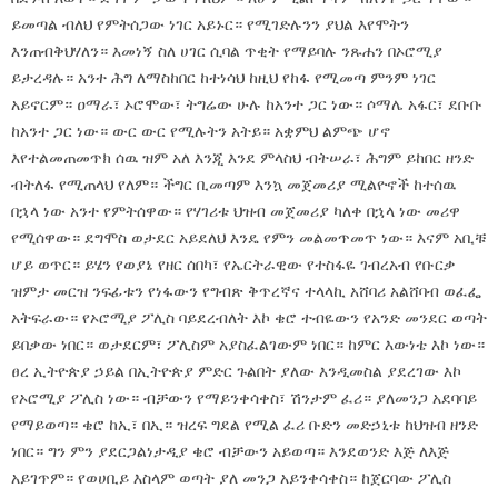
ይመጣል ብለህ የምትሰጋው ነገር አይኑር። የሚገድሉንን ያህል እየሞትን
እንጠብቅህሃለን። እመነኝ ስለ ሀገር ሲባል ጥቂት የማይባሉ ንጹሐን በኦሮሚያ
ይታረዳሉ። አንተ ሕግ ለማስከበር ከተነሳህ ከዚህ የከፋ የሚመጣ ምንም ነገር
አይኖርም። ዐማራ፣ ኦሮሞው፣ ትግሬው ሁሉ ከአንተ ጋር ነው። ሶማሌ አፋር፣ ደቡቡ
ከአንተ ጋር ነው። ውር ውር የሚሉትን አትይ። አቋምህ ልምጭ ሆኖ
እየተልመጠመጥክ ሰዉ ዝም አለ እንጂ እንደ ምላስህ ብትሠራ፣ ሕግም ይከበር ዘንድ
ብትለፋ የሚጠላህ የለም። ችግር ቢመጣም እንኳ መጀመሪያ ሚልዮኖች ከተሰዉ
በኋላ ነው አንተ የምትሰዋው። የሃገሪቱ ህዝብ መጀመሪያ ካለቀ በኋላ ነው መሪዋ
የሚሰዋው። ደግሞስ ወታደር አይደለህ እንዴ የምን መልመጥመጥ ነው። እናም አቢቹ
ሆይ ወጥር። ይሄን የወያኔ የዘር ሰበካ፣ የኤርትራዊው የተስፋዬ ገብረአብ የቡርቃ
ዝምታ መርዝ ንፍፊቱን የነፋውን የግብጽ ቅጥረኛና ተላላኪ አሸባሪ አልሸባብ ወፈፌ
አትፍራው። የኦሮሚያ ፖሊስ ባይደረብለት እኮ ቄሮ ተብዬውን የአንድ መንደር ወጣት
ይበቃው ነበር። ወታደርም፣ ፖሊስም አያስፈልገውም ነበር። ከምር እውነቴ እኮ ነው።
ፀረ ኢትዮጵያ ኃይል በኢትዮጵያ ምድር ጉልበት ያለው እንዲመስል ያደረገው እኮ
የኦሮሚያ ፖሊስ ነው። ብቻውን የማይንቀሳቀስ፣ ሽንታም ፈሪ። ያለመንጋ አደባባይ
የማይወጣ። ቄሮ ከኢ፣ በኢ። ዝረፍ ግደል የሚል ፈሪ ቡድን መድኃኒቱ ከህዝብ ዘንድ
ነበር። ግን ምን ያደርጋልነታዲያ ቄሮ ብቻውን አይወጣ። እንደወንድ እጅ ለእጅ
አይገጥም። የወሀቢይ እስላም ወጣት ያለ መንጋ አይንቀሳቀስ። ከጀርባው ፖሊስ