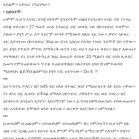
አይልም። አትፍራ ነግሬሃላሁ።
•
ስድስተኛ
፦
ጦምም ቢሆን እንደር እንጂ ከየትም እንደየትም ብለህ የሀገሪቱን የብር ኖት ነገ ዛሬ
ሳትል ቀይረው። 27 ዓመት ሙሉ የተዘረፈ ብር መቀሌ ነው በኮንቴይነር ተቀምጦ
ያለው። ይሄን ሥራ አጥ የኦሮሞ ወጣት የሚገዙት በእሱ ብር ነው። ቻይና ሳይቀር
ብር እያሳተሙ በኮንቴይነር ሸክፈው እንደ አስቤዛ ያስገቡ የነበሩ ጉደኞች እኮ ናቸው።
እና ይሄን የጥፋት ምንጭ ለማድረቅ ወሳኙ ነገር ብሩን አሁኑኑ ቀይር። ከዚያ ለውጡን
ታየዋለህ። ያኔ አንድ የትግራይ ገበሬ ከመሬት ተነስቶ 10 ሚልየን ብር ባንክ ሊቀይር
ከመጣ የምትጠይቀውን ጥያቄ ትጠይቀዋለህ። በእናትህ። በዝናሽ በምትወዳት
ሚስትህና ልጆችህ ልለምንህ ይሄን ነገር አፍጥነው። Do It !!
•••
አሁን እንኳ ዶላርና ዩሮ ከ45 ብር በላይ በጥቁር ገበያ የሚዘረዝሩት እኮ እነሱ ናቸው።
ገና ለገና ብር ሊቀየር ይችላል በማለት በኮንቴነር ያሸጉትን ብር ወደ ዶላርና ዩሮ
እየቀየሩት እንደሆነ እያየን፣ እየሰማንም ነው። ፈጥነህ በዋሻ በመጋዘን ያስቀመጡትን
ብር አንድደው ይሞቁት ዘንድ ቀይረው። ወረቀት አድርገው። ሰምተሃል።
•••
ቢወዱህም ቢጠሉህም። ብንወድህም ብንጠላህም፣ ቅር የምታሰኘን ቢሆንም ስለ
ብዙ ነገር ሲባል አሁን ከአንተ ሌላ ምንም ምርጫም አማራጭም የለንም። ይሄንን
በደንብ እወቅ። ደግሞም ታውቀዋለህም። አሁን ሚልዮኖችም ከአንተ ጋር ናቸው።