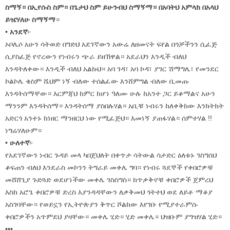
ስማኝ። በኢየሱስ ስም። በጌታህ ስም ይሁንብህ ስማኝማ። በአባትህ አምላክ በአላህ
ይዤሃለሁ ስማኝማ
።
•
አንደኛ
፦
ኦቦሌሶ አሁን ሳትወድ በግድህ አደገኛውን አውሬ ለዘመናት ፍየል በጎቻችንን ሲፈጅ
ሲያስፈጅ የኖረውን የነብሩን ጭራ ይዘኸዋል። አደራህን እንዲች ብለህ
እንዳትለቀው። እንዲች ብለህ አልኩህ። አባ ገዳ፣ አባ ኮዳ፣ ያገር ሽማግሌ፣ የመንደር
ኮልኮሌ ቄስም ሼህም ነኝ ብለው ተሰልፈው እንሸምግል ብለው ቢመጡ
እንዳትሰማቸው። እርምጃህ ከምር ከሆነ ዓለሙ ሁሉ ከአንተ ጋር ይቆማልና አሁን
ማንንም እንዳትሰማ። እንዳትሰማ ያስበሉሃል። አቢቹ ነብሩን ከለቀቅከው እንክትክት
አድርጎ አንተኑ ከነዘር ማንዘርህ ነው የሚፈጅህ። እመነኝ ያጠፋሃል። ሰምተሃል !!
ነግሬሃለሁም።
•
ሁለተኛ
፦
የአደገኛውን ነብር ጉዳይ መላ ካበጀህለት በቀጥታ ሳትውል ሳታድር ዕለቱኑ ገስግሰህ
ቆፍጠን ብለህ እንደራስ መኮንን ትግራይ መቀሌ ግባ። የነብሩ ጓደኞች የቀበሮዎቹ
መሸሸጊያ ጉድጓድ ወደሆነችው መቀሌ ገስስግስ። ከጥቃቅኖቹ ቀበሮዎች ጀምረህ
እስከ አሮጌ ቀበሮዎቹ ድረስ እያንዳዳቸውን ለቃቅመህ ጎትተህ ወደ ለይቶ ማቆያ
አስገባቸው። የወይኗን የኢትዮጵያን ቅጥር ሾልከው እየገቡ የሚያተራምሱ
ቀበሮዎችን አጥምደህ ያዛቸው። መቀሌ ሂድ። ሂድ መቀሌ። ህዝቡም ያግዝሃል ሂድ።
•••