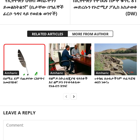
“የኢትዮጵያ ህዝብ መከራችንን
በኢትዮጵያ የተገደሉ ሰዎች ቁጥር 81
ይመልከትልን!” (ቤታቸው በግፈኞች
መድረሱን የኦሮሚያ ፖሊስ አስታወቀ
ፈርሶ ጎዳና ላይ የወደቁ ወገኖች)
(DW)
RELATED ARTICLES
MORE FROM AUTHOR
Amharic
Amharic
Amharic
በዐማራ ደም የጨቀየው ርእዮትና
የፅምዶ ስትራቴጂያዊ ፍላጎቶች
«ተከዜ ለሁለታችንም ተፈጥሯዊ
አመለካከቱ!
እና ፅምዶን የተቀላቀለው
ወሰን ነው!»
የአፋብን ክንፍ!
LEAVE A REPLY