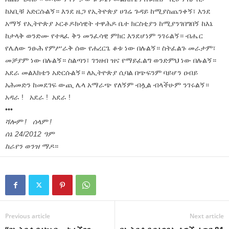
ከአቢቹ አድርሱልኝ። እንደ ዜጋ የኢትዮጵያ ሀገሬ ጉዳይ ከሚያስጨንቀኝ፣ እንደ
አማኝ የኢትዮጵያ ኦርቶዶክሳዊት ተዋሕዶ ቤተ ክርስቲያን ከሚያንገበግበኝ ከእኔ
ከታላቅ ወንድሙ የተጻፈ ቅን መንፈሳዊ ምክር እንደሆነም ንገሩልኝ። ብሔር
የሌለው ንፁሕ የምሥራቅ ሰው የሐረርጌ ቆቱ ነው በሉልኝ። ስትፈልጉ መራታም፣
መቻያም ነው በሉልኝ። ስልጣን፣ ገንዘብ ዝና የማይፈልግ ወንድምህ ነው በሉልኝ።
አደራ መልእክቴን አድርሱልኝ። ለኢትዮጵያ ሲባል በጭፍንም ባይሆን ዐብይ
አሕመድን ከመደገፍ ውጪ ሌላ አማራጭ የለኝም ብሏል ብላችሁም ንገሩልኝ።
አዳራ ! አደራ ! አደራ !
•••
ሻሎም ! ሰላም !
ሰኔ 24/2012 ዓም
ከራየን ወንዝ ማዶ
።
Previous article
Next article