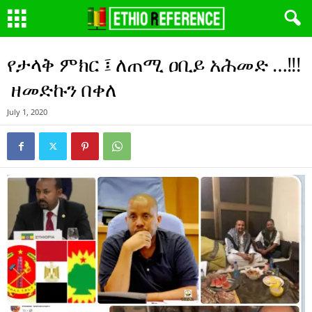
የታላቅ ምክር ፤ ለጠሚ ዐቢይ አሕመድ …!!!
ዘመድኩን በቀለ
July 1, 2020