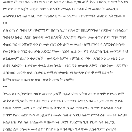
መውደም መንስኤ የሆነውን ሆድ አደር እንኩቶ የጋዜጠኛ ቅራሪ ባሻጋታ ጭንቅላቱን
የዓድዋ ተወላጁን ዳዊት ከበደን ካለበት ሥፍራ በሀገሪቱ ሕግ መሠረት ጠፍረህ፣
ጠፍንገህ አንጠልጥለህ ወደ ማዕከላዊው መንግሥት በማምጣት ለፍርድ አቅርበው።
•••
ልክ ዐማራ ገብተህ፣ በኦሮሚያ፣ በሶማሊያ፣ በአፋር፣ በቤኒሻንጉል፣ በደቡብ፣ በሐረሬ፣
ገብተህ ከተራ እስከ ከፍተኛ ወንጀለኞች እንደምትይዘው ሁሉ ትግራይም ግባ። ግባና
ተጠርጣሪ ወንጀለኞችን በሙሉ በሃገሪቱ ሕግ መሠረት ለሚናገሩት፣ ለሚቀሰቅሱት
የወንጀል ተግባር ተጠያቂ አድርጋቸው። ሂድ፣ ጨክን። ያን ያደረግክ ጊዜ መንግሥትህ
ለጊዜውም ቢሆን ትጸናለች። ወላዲተ አምላክ ምስክሬ ናት። አበደን እውነቴን ነው።
ይህን አድርግ። ስታየው ቀላል ይመስላል። ነገር ግን ውጠቱ እጅግ ከባድ ነው። ደግሞስ
ያስነጠሱ ዜጎች ሁሉ ሲታሰሩ የሚያስታውኩ የህወሓት ሰዎች የማይያዙት
ከምንድነው። በአንድ ሀገር ሁለት ዜግነት የለም።
•••
ትግራይ በኢትዮጵያ ግዛት ውስጥ ያለች ክፈለ ሃገር ናት። አንተ ደግሞ የትግራይም
ጠቅላይ ሚንስትርዋ ነህ። ወያኔ የተተፋ፣ የተናቀ፣ እግዚአብሔር ያዋረደው ኃይል
ነው። እናም ይህን ነውረኛ የግብፅ ቅጥረኛ ኃይል ማስተንፈስ ግድ ይልሃል። አንተ
ደግሞ የጠረጠርከውን ወንጀለኛ በሙሉ ካለበት ሄደህ ለሕግ የማቅረብ መብቱ አለህ።
አልታዘዝ ያለ ካለ ዠልጠው። በእውነት ይሄን ያደረግክ ጊዜ የህወሓት አዚሟ
ይሰበራል። የሱዳኑ መተቷም ይከሽፋል። በቀጣይ ጌታቸው አሰፋንም፣ ስብሃት