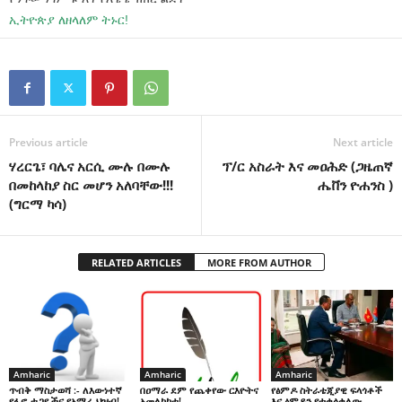
ኢትዮጵያ ለዘላለም ትኑር!
Previous article
Next article
ሃረርጌ፣ ባሌና አርሲ ሙሉ በሙሉ
ፕ/ር አስራት እና መዐሕድ (ጋዜጠኛ
በመከላከያ ስር መሆን አለባቸው!!!
ሔቨን ዮሐንስ )
(ግርማ ካሳ)
RELATED ARTICLES
MORE FROM AUTHOR
Amharic
Amharic
Amharic
በዐማራ ደም የጨቀየው ርእዮትና
የፅምዶ ስትራቴጂያዊ ፍላጎቶች
ጥብቅ ማስታወሻ :- ለእውነተኛ
አመለካከቱ!
እና ፅምዶን የተቀላቀለው
የፋኖ ታጋዬችና የአማራ ህዝብ!