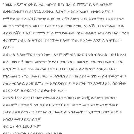
“ከዚህ ቀደም ብረት ቢሠራ ጠይብ፣ ሸማ ቢሠራ ሸማኔ፣ ቢጽፍ ጠንቋይ፣
ቤተክርስቲያን ቢያገለግል ደብተራ እያላችሁ አርሶ ነጩን ከጥቁሩ አምርቶ
የሚያገባውን አራሽ ከዘውድ ይበልጣል የሚባለውን ገበሬ እያላችሁ፣ ነጋዴን ነግዶ
ወርቁን ግምጃውን ይዞ ቢገባ አንተ ነጋዴ ገጣባ አጣቢ እያላችሁ፣ በየሥራው ሁሉ
ትሰድባላችሁ፤ ልጁ ምናምን ሥራ የማያውቀው ሰነፉ ብልሁን እየተሳደበ አስቸገረ።
ቀድሞም ይህ ሁሉ ፍጥረት የተገኘው ከአዳምና ሔዋን ነው እንጂ ሌላ ፍጥረት
የለም።
ይህ ሁሉ ካለመማር የተነሳ ነው። አዳምንም ብላ በአፍ ገጽከ ብሎታል። ይህ ከቀረ፣
ሁሉ ቦዘንተኛ ከሆነ፣ መንግሥት የለ፣ ሀገር የለ። በወዲያ ሀገር ግን በኤሮፓ ሁሉ
አዲስ ሥራ አውጥቶ መድፍ፣ ነፍጥ፣ ባቡር ቢሠራ ሌላውንም እግዚአብሔር
የገለጠለትን ሥራ ሁሉ ቢሠራ መሐንዲስ እየተባለ እየተመሰገነ ሠራተኛውም ብዙ
ይጨመርለታል እንጂ በሥራው አይሰደብበትም። እናንተ ግን እንዲህ እየተሳደባችሁ
ሀገሬን ባዶ ልታደርጉትና ልታጠፉት ነው።
እንግዲህ ግን እንዲህ ብሎ የተሳደበ እኔን የሰደበ ነው እንጂ ሌላውን መስደብ
አይደለም። ዳግመኛ ግን ሲሳደብ የተገኘ ሰው መቀጫውን አንድ አንድ ዓመት
ይታሰራል። ሹማምንትም አስረህ ዓመት ለማስቀመጥ የሚቸግርህ የሆነ እንደሁ
አስረህ ወዲህ ስደድልኝ።”
ጥር 17 ቀን 1900 ዓ.ም
የንጉሠ ነገሥቱ እና የእቴጌ ዝክረ ልደት