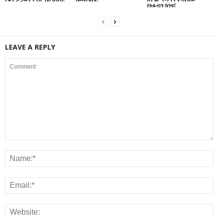
የአፋብን ክንፍ!
LEAVE A REPLY