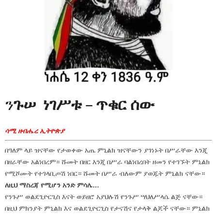
ን
ጉሠ ነገሥቱ
–
ጥቁር ሰው
ሳሚ ዘብሔረ ኢትዮጵያ
በዓለም ላይ ዝናቸው የታወቀው አጤ ምኒልክ ዝናቸውን ያገነኑት በሥራቸው እንጂ
በዘራቸው አልነበረም። ሹመት በዘር እንጂ በሥራ ባልነበረበት ዘመን የተገኙት ምኒልክ
የሚሾሙት የተገላቢጦሽ ነበር። ሹመት በሥራ ብለውም ያወጁት ምኒልክ ናቸው።
ለዚህ ማስረጃ የሚሆን አንድ ምሳሌ…
የንጉሥ ወልደጊዮርጊስ እናት ወይዘሮ አያህሉሽ የንጉሥ ሣህለሥላሴ ልጅ ናቸው።
በዚህ ምክንያት ምኒልክ እና ወልደጊዮርጊስ የታናሽና የታላቅ ልጆች ናቸው። ምኒልክ