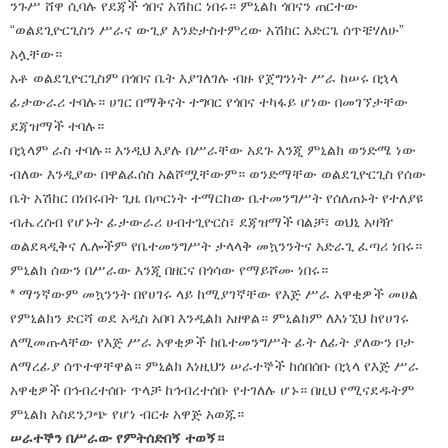
ንጉሥ ሸዋ ሲባሉ የደጃች ጎበና አሽከር ነበሩ። ምኒልክ ጎበናን ጠርተው
“ወልደጊዮርጊስን ሥራና ውጊያ እንድታስተምረው አሽከር አድርጌ ሰጥቼሃለሁ”
አሏቸው።
አቶ ወልደጊዮርጊስም በጎበና ቤት እያገለገሉ ብዙ የጀግንነት ሥራ ከሠሩ በኋላ
ፊታውራሪ ተባሉ። ሀገር በማቅናት ተግባር የጎበና ተካፋይ ሆነው በመገኘታቸው
ደጃዝማች ተባሉ።
በኋላም ራስ ተባሉ። እንዲህ እያሉ በሥራቸው አደጉ እንጂ ምኒልክ ወንድሜ ነው
ብለው እንዲያው በዋልፈሰስ አልሾሟቸውም። ወንድማቸው ወልደጊዮርጊስ የሰው
ቤት አሽከር በነበሩበት ጊዜ በጦርነት ተማርከው ቤተመንግሥት የሰለጠኑት የተለያዩ
ብሔረሰብ የሆኑት ፊታውራሪ ሀብተጊዮርስ፣ ደጃዝማች ባልቻ፣ ወህኒ አዛዥ
ወልደጻዲቅና ሌሎችም የቤተመንግሥት ታላላቅ መኳንንትና አድራጊ ፈጣሪ ነበሩ።
ምኒልክ ሰውን በሥራው እንጂ በዘርና በጎሳው የማይሾሙ ነበሩ።
* ማንኛውም መኳንንት በየሀገሩ ላይ ከሚያገኛቸው የእጅ ሥራ አዋቂዎች መሀል
የምኒልክን ድርሻ ወደ አዲስ አበባ እንዲልክ አዘዋል። ምኒልክም ለእነኚህ ከየሀገሩ
ለሚመጡላቸው የእጅ ሥራ አዋቂዎች ከቤተመንግሥት ፊት ለፊት ያለውን ቦታ
ለማረፊያ ሰጥተዋቸዋል። ምኒልክ እነዚህን ሠራተኞች ከሰበሰቡ በኋላ የእጅ ሥራ
አዋቂዎች በኅብረተሰቡ ጥላቻ ከኅብረተሰቡ የተገለሉ ሆኑ። በዚህ የሚናደዱትም
ምኒልክ አስደንጋጭ የሆነ ብርቱ አዋጅ አወጁ።
ሠራተኞን በሥራው የምትሰድበኝ ተወኝ።