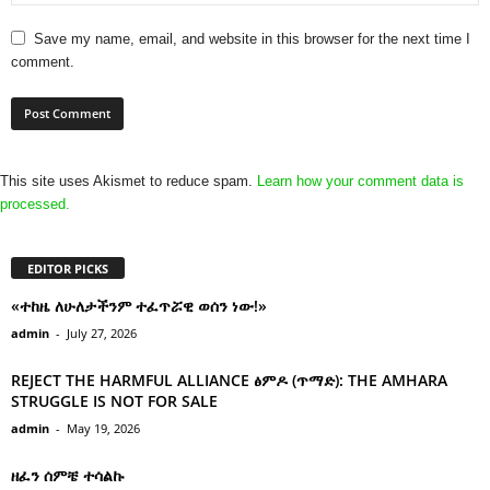
Save my name, email, and website in this browser for the next time I
comment.
This site uses Akismet to reduce spam.
Learn how your comment data is
processed.
EDITOR PICKS
«ተከዜ ለሁለታችንም ተፈጥሯዊ ወሰን ነው!»
admin
-
July 27, 2026
REJECT THE HARMFUL ALLIANCE ፅምዶ (ጥማድ): THE AMHARA
STRUGGLE IS NOT FOR SALE
admin
-
May 19, 2026
ዘፈን ሰምቼ ተሳልኩ