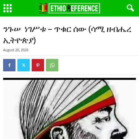
ንጉሠ ነገሥቱ – ጥቁር ሰው (ሳሚ ዘብሔረ
ኢትዮጵያ)
August 20, 2020