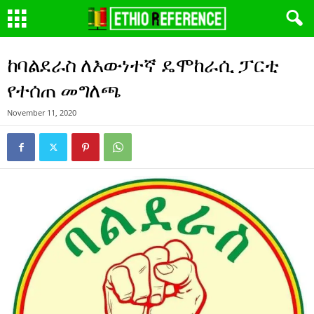
ከባልደራስ ለእውነተኛ ዴሞከራሲ ፓርቲ
የተሰጠ መግለጫ
November 11, 2020