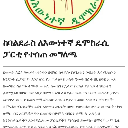
ከባልደራስ ለእውነተኛ ዴሞከራሲ
ፓርቲ የተሰጠ መግለጫ
ህወሓት ለ27 ዓመታት ዜጎችን በብሄር ከፋፍሎ የሀገሪቱን ንብረት እና የህዝቡን
አንድነት ሲያዳክም እንደነበር ይታወቃል፡፡ ከሁለት ዓመት በፊት በህዝባዊ አመጽ
ከመንበረ ስልጣኑ ተገፍቶ መቀሌ ከመሸገ በኋላም በርካታ የእኩይ ተግባራትን
ፈጽሟል፡፡ በሀገር መከላከያ በሰሜን እዝ ላይ የፈፀመው ማንነትን መሰረት ያደረገ
አስነዋሪ ድርጊት ዘመን የማይሽረው አሳፋሪ የታሪክ ጠባሳ እንደሆነ ፓርቲያችን
ያምናል፡፡ ፓርቲያችን ይህን አስነዋሪ ድርጊት በጽኑ ያወግዛል፡፡ ታዲያ መንግስት ህግን
ለማስከበር እርምጃዎችን ሲወስድ በጅምላ ብሄርን ያማከለ አድሏዊ
እንቅስቃሴዎችን እንዳይፈጽሙ ፓርቲያችን ማሳሰብ ይወዳል፡፡ በማናችውም ጊዜ
በሚወስዱ እርምጃዎች ንጹሀን ዜጎች በማንነታቸው ምክንያት ከወንጀለኞች ጋር