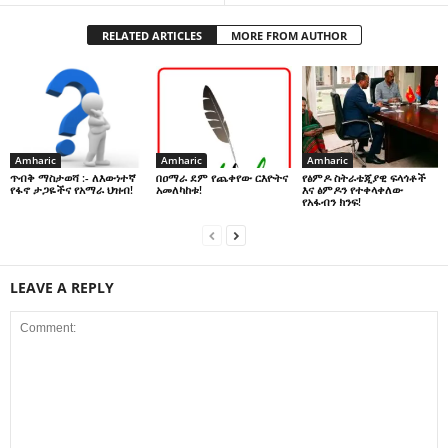
RELATED ARTICLES
MORE FROM AUTHOR
Amharic
Amharic
Amharic
በዐማራ ደም የጨቀየው ርእዮትና
የፅምዶ ስትራቴጂያዊ ፍላጎቶች
ጥብቅ ማስታወሻ :- ለእውነተኛ
አመለካከቱ!
እና ፅምዶን የተቀላቀለው
የፋኖ ታጋዬችና የአማራ ህዝብ!
የአፋብን ክንፍ!
LEAVE A REPLY