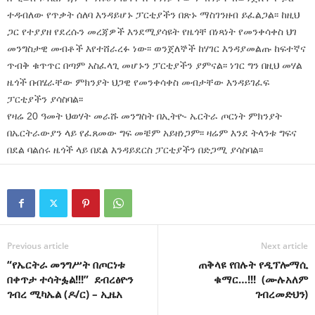
ተዳብለው የጥቃት ሰለባ እንዳይሆኑ ፓርቲያችን በጽኑ ማስገንዘብ ይፈልጋል፡፡ ከዚህ
ጋር የተያያዘ የደረሱን መረጃዎች እንደሚያሳዩት የዜጎቸ በነጻነት የመንቀሳቀስ ህገ
መንግስታዊ መብቶች እየተሸራረፉ ነው፡፡ ወንጀለኞች ከሃገር እንዳያመልጡ ከፍተኛና
ጥብቅ ቁጥጥር በጣም አስፈላጊ መሆኑን ፓርቲያችን ያምናል፡፡ ነገር ግን በዚህ መሃል
ዜጎች በብሄራቸው ምክንያት ህጋዊ የመንቀሳቀስ መብታቸው እንዳይገፈፍ
ፓርቲያችን ያሳስባል፡፡
የዛሬ 20 ዓመት ህወሃት መራሹ መንግስት በኢትዮ- ኤርትራ ጦርነት ምክንያት
በኤርትራውያን ላይ የፈጸመው ግፍ መቼም አይዘነጋም፡፡ ዛሬም እንደ ትላንቱ ግፍና
በደል ባልሰሩ ዜጎች ላይ በደል እንዳይደርስ ፓርቲያችን በድጋሚ ያሳስባል፡፡
Previous article
Next article
“የኤርትራ መንግሥት በጦርነቱ
ጠቅላዩ የበሉት የዲፕሎማሲ
በቀጥታ ተሳትፏል!!!” ደብረፅዮን
ቁማር…!!! (ሙሉአለም
ገብረ ሚካኤል (ዶ/ር) – ኢዜአ
ገብረመድህን)