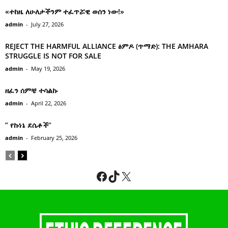
«ተከዜ ለሁለታችንም ተፈጥሯዊ ወሰን ነው!»
admin
-
July 27, 2026
REJECT THE HARMFUL ALLIANCE ፅምዶ (ጥማድ): THE AMHARA
STRUGGLE IS NOT FOR SALE
admin
-
May 19, 2026
ዘፈን ሰምቼ ተሳልኩ
admin
-
April 22, 2026
” የኩነኔ ደሴቶች’’
admin
-
February 25, 2026
Facebook
TikTok
X