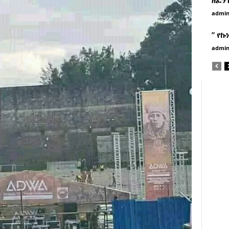
admi
” የኩ
admi