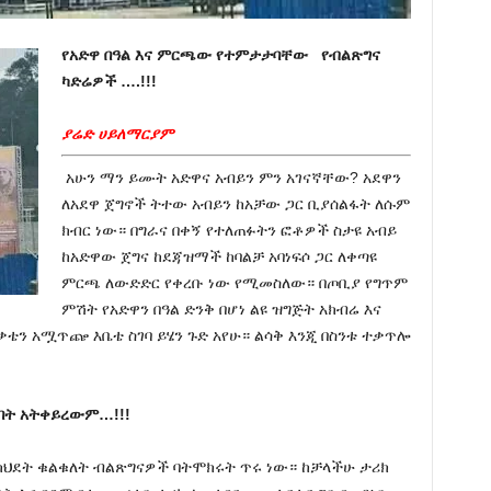
የአድዋ በዓል እና ምርጫው የተምታታባቸው
የብልጽግና
ካድሬዎች ….!!!
ያሬድ ሀይለማርያም
አሁን ማን ይሙት አድዋና አብይን ምን አገናኛቸው? አደዋን
ለአደዋ ጀግኖች ትተው አብይን ከአቻው ጋር ቢያሰልፋት ለሱም
ክብር ነው። በግራና በቀኝ የተለጠፉትን ፎቶዎች ስታዩ አብይ
ከአድዋው ጀግና ከደጃዝማች ከባልቻ አባነፍሶ ጋር ለቀጣዩ
ምርጫ ለውድድር የቀረቡ ነው የሚመስለው። በጦቢያ የግጥም
ምሽት የአድዋን በዓል ድንቅ በሆነ ልዩ ዝግጅት አክብሬ እና
ቃቴን አሟጥጬ እቤቴ ስገባ ይሄን ጉድ አየሁ። ልሳቅ እንጂ በስንቱ ተቃጥሎ
ልበት አትቀይረውም…!!!
ክህደት ቁልቁለት ብልጽግናዎች ባትሞክሩት ጥሩ ነው። ከቻላችሁ ታሪክ