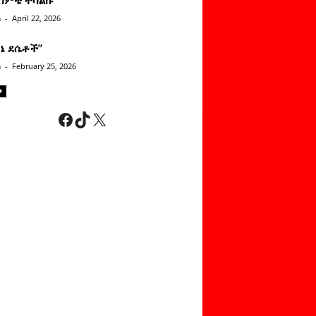
n
-
April 22, 2026
ነኔ ደሴቶች’’
n
-
February 25, 2026
Facebook
TikTok
X