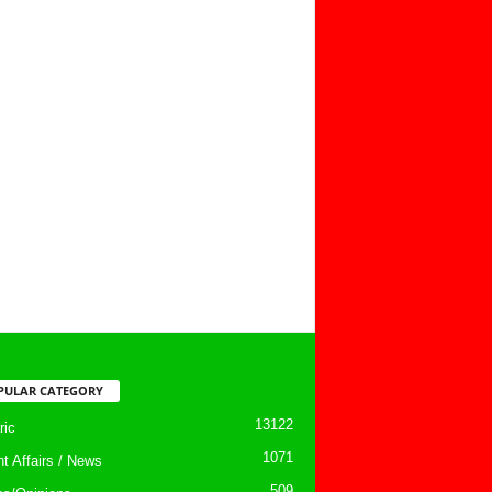
PULAR CATEGORY
13122
ic
1071
nt Affairs / News
509