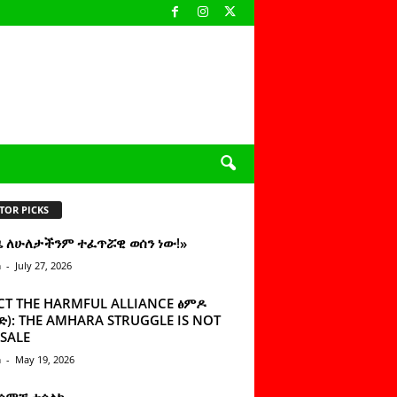
TOR PICKS
ዜ ለሁለታችንም ተፈጥሯዊ ወሰን ነው!»
n
-
July 27, 2026
CT THE HARMFUL ALLIANCE ፅምዶ
): THE AMHARA STRUGGLE IS NOT
SALE
n
-
May 19, 2026
 ሰምቼ ተሳልኩ