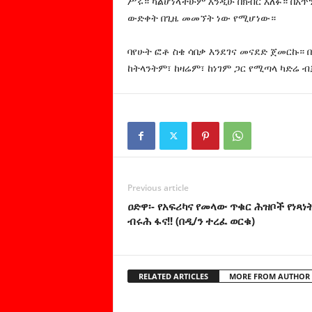
ሥሩ። ካልሆነላችሁም እንዲሁ በክብር እለፉ። በአጥ
ውድቀት በጊዜ መመኘት ነው የሚሆነው።
ባየሁት ፎቶ ስቄ ሳበቃ እንደገና መናደድ ጀመርኩ። 
ከትላንትም፣ ከዛሬም፣ ከነገም ጋር የሚጣላ ካድሬ 
Previous article
ዐድዋ፡- የአፍሪካና የመላው ጥቁር ሕዝቦች የነጻነ
ብሩሕ ፋና!! (በዲ/ን ተረፈ ወርቁ)
RELATED ARTICLES
MORE FROM AUTHOR