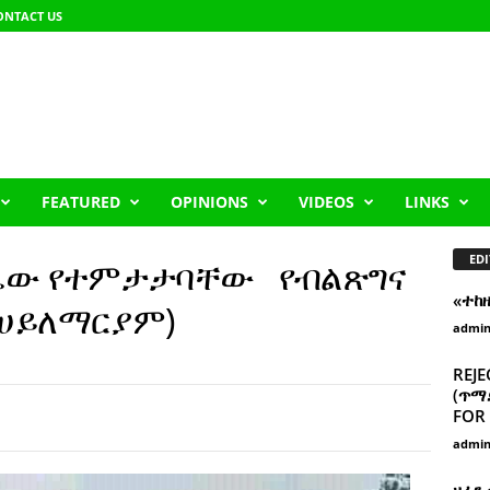
ONTACT US
FEATURED
OPINIONS
VIDEOS
LINKS
EDI
ርጫው የተምታታባቸው የብልጽግና
«ተከ
ድ ሀይለማርያም)
admi
REJE
(ጥማድ
FOR 
admi
ዘፈን