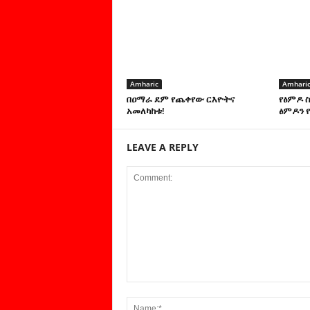
Amharic
Amhari
በዐማራ ደም የጨቀየው ርእዮትና
የፅምዶ 
አመለካከቱ!
ፅምዶን የ
LEAVE A REPLY