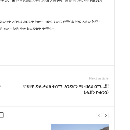
ንት እና በደም የተመሠረተን ታሪክ ለመቀየር መውተርተር ግን የወያኔን
በእውነት አሳፋሪ ድርጊት ነው። ካድሬ ነውር የሚባል ነገር አያውቅም።
ብቻ ነው። እባካችሁ ከወደቁት ተማሩ።
Next article
ት
የዓድዋ ድል ታሪክ ትሰማ እንደሆን ጫ ብለህ ስማ…!!!
(ሔቨን ዮሐንስ)