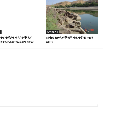
c
Amharic
ስትራቴጂያዊ ፍላጎቶች እና
«ተከዜ ለሁለታችንም ተፈጥሯዊ ወሰን
ተቀላቀለው የአፋብን ክንፍ!
ነው!»