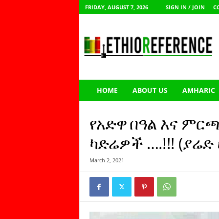
FRIDAY, AUGUST 7, 2026
SIGN IN / JOIN
C
E
t
h
i
o
R
e
HOME
ABOUT US
AMHARIC
f
e
r
የአድዋ በዓል እና ም
e
n
ካድሬዎች ….!!! (ያሬ
c
e
March 2, 2021