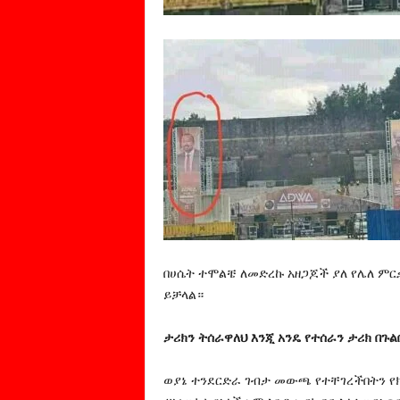
በሀሴት ተሞልቼ ለመድረኩ አዘጋጆች ያለ የሌለ ምር
ይቻላል።
ታሪክን ትሰራዋለህ እንጂ አንዴ የተሰራን ታሪክ በጉ
ወያኔ ተንደርድራ ገብታ መውጫ የተቸገረችበትን የ