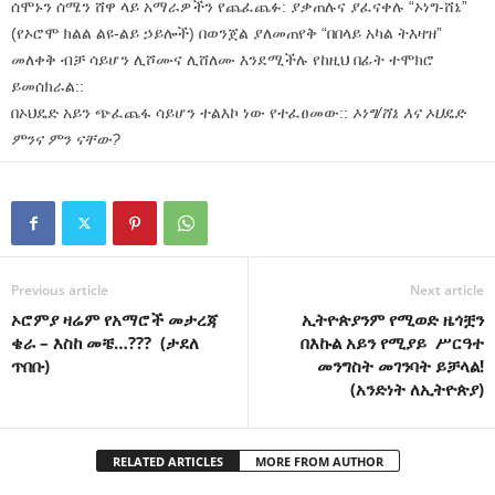
ሰሞኑን ሰሜን ሸዋ ላይ አማራዎችን የጨፈጨፉ: ያቃጠሉና ያፈናቀሉ “ኦነግ-ሸኔ”
(የኦሮሞ ክልል ልዩ-ልይ ኃይሎች) በወንጀል ያለመጠየቅ “በበላይ አካል ትእዛዝ”
መለቀቅ ብቻ ሳይሆን ሊሾሙና ሊሸለሙ እንደሚችሉ የከዚህ በፊት ተሞክሮ
ይመሰክራል::
በኦህዴድ አይን ጭፈጨፋ ሳይሆን ተልእኮ ነው የተፈፀመው::
ኦነግ/ሸኔ እና ኦህዴድ
ምንና ምን ናቸው?
Previous article
Next article
ኦሮምያ ዛሬም የአማሮች መታረጃ
ኢትዮጵያንም የሚወድ ዜጎቿን
ቄራ – እስከ መቼ…??? (ታደለ
በእኩል አይን የሚያይ ሥርዓተ
ጥበቡ)
መንግስት መገንባት ይቻላል!
(አንድነት ለኢትዮጵያ)
RELATED ARTICLES
MORE FROM AUTHOR