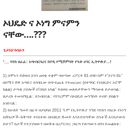
ኦህዴድ ና ኦነግ ምናምን
ናቸው….???
ጌታነህ ካሳሁን
*,,,,
ባንክ ዘራፊ: አጭበርባሪና ከሃዲ የሚሾምባት የጉድ ሀገር ኢትዮጵያ…!
1) ሰሞኑን የህዝብ እንባ ጠባቂ ተቋም ባወጣው ሪፖርት 81 በዳቦ ስም የ”ኦነግ-ሽኔ”
በሰሜን ሸዋ አጣዬና አካባቢው በጭፍጨፋ የተጠረጠሩ (በተግባር የኦህዴድና ኦሮሞ
ክልል) ታጣቂ ኃይሎች በ”በላይ አካል” ትዕዛዝ መለቀቃቸውን ማሳወቁ ይታወሳል::
ለታሪክ ተመዝግቧል:: እንብበናል:: ባንገረምም በኦህዴድ መንግስት ተብዮ ይበልጥ
አዝነናል::
2) ከሁለት ዓመት በፊት በታህሳስ 2011 ዓ.ም የኢትዮጵያ ንግድ ባንክን የዘረፉ የኦነግ
አሸባሪዎች–ከቅጣት ተነስተው በኦህዴድ ሹመት እንደተሰጣቸው ስንቶች እናስታውስ
ይሆን? ከታች የተያያዘውን በወቅቱ በሪፖርተር ጋዜጣ የወጣውን ዘገባ ይመልከቱ::