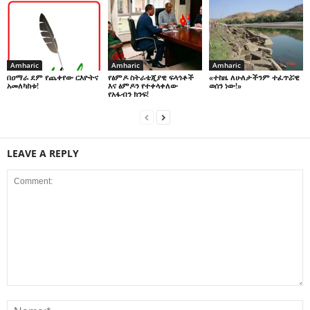
Amharic
Amharic
Amharic
በዐማራ ደም የጨቀየው ርእዮትና
የፅምዶ ስትራቴጂያዊ ፍላጎቶች
«ተከዜ ለሁለታችንም ተፈጥሯዊ
አመለካከቱ!
እና ፅምዶን የተቀላቀለው
ወሰን ነው!»
የአፋብን ክንፍ!
LEAVE A REPLY