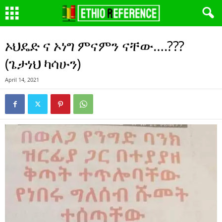
ኦህዴድ ና ኦነግ ምናምን ናቸው….???
(ጌታነህ ካሳሁን)
April 14, 2021