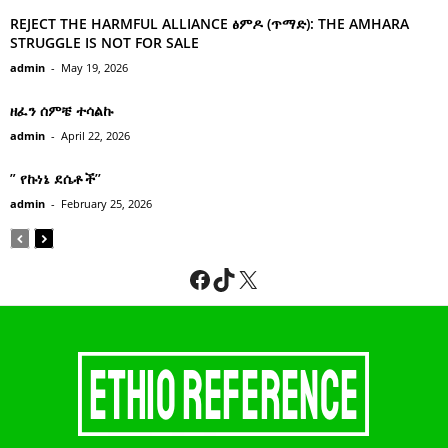
REJECT THE HARMFUL ALLIANCE ፅምዶ (ጥማድ): THE AMHARA
STRUGGLE IS NOT FOR SALE
admin
-
May 19, 2026
ዘፈን ሰምቼ ተሳልኩ
admin
-
April 22, 2026
” የኩነኔ ደሴቶች’’
admin
-
February 25, 2026
Facebook
TikTok
X