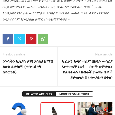
ኃይለ ሥላሴ ዘመነ መንግሥት የተደረገው ውል ወይም ስምምነት እንደሆነ ይነገራል።
በዚህ ስምምነትም መሰረት አገራቱ በይዞታቸው ስር ያላቸውን ግዛቶች ይዘው
እንዲቆዩና የአገራቱ መንግሥታት ድንበራቸውን በተመለከተ ጥናት ተደርጎ የድንበር
ጉዳይ በሰላም እንዲካለል ለማድረግ ተስማምተዋል።
Previous article
Next article
ንጉሳችን ኢሳያስ ሆይ! እባክህ ስማን!
ኤፌሶን_አጣዬ ዛሬም በከባድ መሳሪያ
ልደቱ ይታከም! (ተስፍሽ ነኝ
እየተናጠች ነው! – ሰዎች ይሞታሉ፣
ከቶሮንቶ)
ይፈናቀላሉ፤ ከብቶች ይነዳሉ ቤቶች
ይቃጠላሉ !! (ዘመድኩን በቀለ)
RELATED ARTICLES
MORE FROM AUTHOR