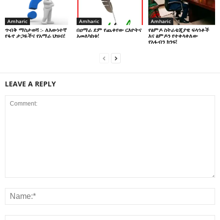
Amharic
Amharic
Amharic
በዐማራ ደም የጨቀየው ርእዮትና
የፅምዶ ስትራቴጂያዊ ፍላጎቶች
ጥብቅ ማስታወሻ :- ለእውነተኛ
አመለካከቱ!
እና ፅምዶን የተቀላቀለው
የፋኖ ታጋዬችና የአማራ ህዝብ!
የአፋብን ክንፍ!
LEAVE A REPLY