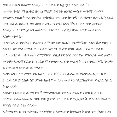
ግጭታቸውን በሰላም እንዲፈታ ኢትዮጵያ አቋሟን አሳውቃለች።
ከውጭ ጉዳይ ሚኒስቴር በተጨማሪም ትናንት ለአገር ውስጥ መገናኛ ብዙሃን
መግለጫ የሰጡት የኢትዮጵያ መከላከያ ሠራዊት ከፍተኛ ባለስልጣን ሌተናል ጄኔራል
ባጫ ጨበሌ ከሱዳን ጋር ጦርነት እንደማያስፈልግና ችግሩ በሰላማዊ መንገድ
እንዲፈታ እንደሚፈለግ ጠቅሰው፤ ነገር ግን ሠራዊታቸው ዝግጁ መሆኑንን
አስታውቀዋል።
ሱዳን እና ኢትዮጵያ በተፈጥሮ ለም በሆነው ለእርሻ ተስማሚው አልፋሽቃ የድንበር
አካባቢ ይገባኛል በሚል ወታደራዊ ፍጥጫ ውስጥ ከገቡ ወራት ተቆጥረዋል።
ሁለቱ አገራት ተፋጥጠው በሚገኙበት በዚህ የድንበር ይገባኛል ምክንያት ወደ ጦርነት
መግባት እንደማይፈልጉ ቢገልፁም የሁለቱ አገራት ሠራዊት ግን በተደጋጋሚ ግጭት
ውስጥ መግባታቸው ይሰማል።
ሱዳን እንደ አውሮፓዊያኑ አቆጣጠር በ1902 የተፈረመው የአንግሎ-ኢትዮጵያ
የካርታ ላይ ምልከታ ስምምነት አልፋሽቃ የእኔ መሆኑን በእርግጠኝነት ያሳያል ስትል
ትገልጻለች።
አክላም በርካታ ኪሎ ሜትሮች የሚረዝመው የሁለቱ አገራት የድንበር አካባቢ
በአግባቡ ባለመካለሉ ከ1980ዎቹ ጀምሮ የኢትዮጵያ ሚሊሻዎች ድንበሩን ዘልቀው
ይገባሉ ስትል ትከስሳለች።
ኢትዮጵያና ሱዳን የድንበር ጉዳያቸውን ለመፍታት ከተደረጉት ሁሉ የተሻለው በአፄ