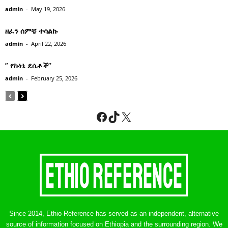
admin
-
May 19, 2026
ዘፈን ሰምቼ ተሳልኩ
admin
-
April 22, 2026
” የኩነኔ ደሴቶች’’
admin
-
February 25, 2026
Facebook
TikTok
X
Since 2014, Ethio-Reference has served as an independent, alternative
source of information focused on Ethiopia and the surrounding region. We