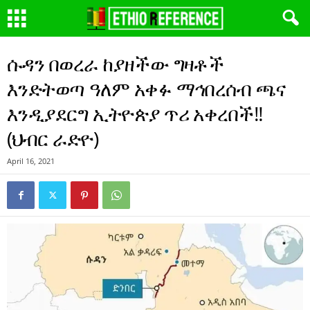
ሱዳን በወረራ ከያዘችው ግዛቶች
እንድትወጣ ዓለም አቀፉ ማኅበረሰብ ጫና
እንዲያደርግ ኢትዮጵያ ጥሪ አቀረበች‼
(ህብር ራድዮ)
April 16, 2021