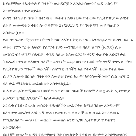
ከያዘቻቸው የኢትዮጵያ ግዛቶች ወታደሮቿን እንድታስወጣና ወደ ቀልቧም
እንድትመለስ ተጠይቋል።
ሱዳን በትግራይ ግጭት በተነሳበት ወቅት በአካባቢው የነበረው የኢትዮጵያ ሠራዊት
ለቅቆ መውጣቱን ተከትሎ ጥቅምት 27/2013 ዓ.ም ግዛቶቹን መቆጣጠሯን
አስታውሷል።
የውጭ ጉዳይ ሚኒስቴር በትናንትናው ዕለት በትዊተር ገፁ እንዳሰፈረው ሱዳን በአሁኑ
ወቅት የምሥራቅ አፍሪካ የልማት በይነ መንግስታት ባለሥልጣን (ኢጋድ) ሊቀ
መንበር ብትሆንም በአፍሪካ ቀንድ ላለው አለመረጋጋት ዋነኛ ተጠያቂ አድርጓታል።
“በአፍሪካ ቀንድ ያለውን ሰላምና ደኅንነት አደጋ ውስጥ በመክተት ዋነኛ ተዋናይ ናት።
የኢትዮጵያን ግዛቶች ወራለች፣ ሰላማዊ ዜጎችን አፈናቅላለች፣ ዘረፋ የተፈጸመ
ሲሆን ሌሎች በርካታ ግዛቶችን ለመያዝ የጦር አታሞ እየጎሰመች ነው” ሲል ጠንከር
ባለ ቃል ሚኒስቴሩ መልዕክቱን አስተላልፏል።
ሁለቱ አገራት የሚወዛገቡባበቸውን የድንበር ግዛቶች በሰላም ለመቋጨት ኢትዮጵያ
አሁንም ዝግጁ እንደሆነች አስታውቋል።
አገራቱ በ1972 ውል መሰረት የሕዝቦችን መፈናቀል ከሚያግደው እንዲሁም
ዘለቄታዊ መፍትሄ እስኪገኝ ድረስ የድንበር ጥያቄዎች ወደ ኃይል እንዳያመሩ
የሚከለክለው መግባባት መሰረት መመለስ እንደሚገባ ኢትዮጵያ ጥያቄዋን
አቅርባለች።
በዚህም መሰረት ሱዳን የያዘችውን ቦታ በመልቀቅ የቀደመ ይዞታዋ እንድትመለስና