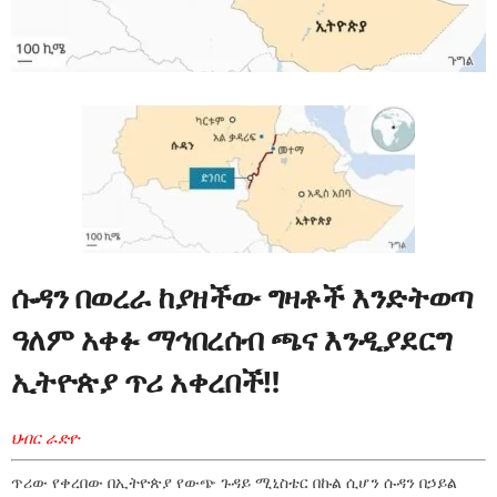
ሱዳን በወረራ ከያዘችው ግዛቶች እንድትወጣ
ዓለም አቀፉ ማኅበረሰብ ጫና እንዲያደርግ
ኢትዮጵያ ጥሪ አቀረበች‼
ህብር ራድዮ
ጥሪው የቀረበው በኢትዮጵያ የውጭ ጉዳይ ሚኒስቴር በኩል ሲሆን ሱዳን በኃይል