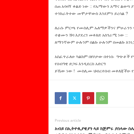
ሰጠ አሳዛኝ ቀልድ ነው :: የኡማውን አማና ልወጣ
ተንከራትተው መሞታቸውስ እንደምን ይረሳል ?
ለራሱ ምርጫ የሙስሊም ኡለማዎችንና ምሁራንን ጭ
ተቋሙን ሽባ እያደረገ መቀለድ አስገራሚ ነው ::
ለማንኛውም ሁሉንም በልኩ ሁሉንም በመልኩ እንነጋ
አስፈጥራለሁ ካልክም በየቦታው በተነሱ ግጭቶች የ
የሰብዓዊ ድጋፍ እንዲደርስ አድርግ
ይኼው ነው ! ሙስሊሙ ህብረተሰብ መቀለጃችሁ የፖ
Previous article
አብይ በኢትዮጲያዊያን ላይ ከጅምሩ ያሰላው ስ