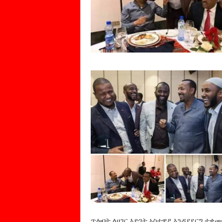
ጥሎበት ለሀገር እድገት አስተዋፆ እንዳያደርግ ተቋ