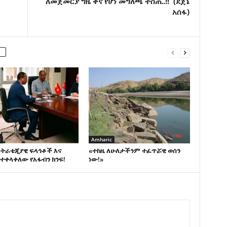
ለመጀመርያ ግዜ ቀና የሆነ መግለጫ ተሰጠ..!! (ደጀኔ
አሰፋ)
c
Amharic
ስትራቴጂያዊ ፍላጎቶች እና
«ተከዜ ለሁለታችንም ተፈጥሯዊ ወሰን
ተቀላቀለው የአፋብን ክንፍ!
ነው!»