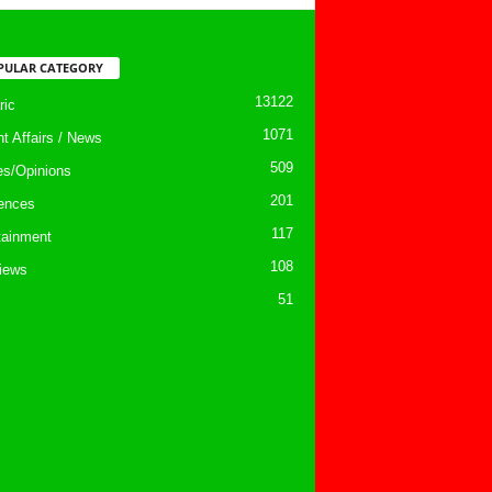
PULAR CATEGORY
13122
ic
1071
nt Affairs / News
509
les/Opinions
201
ences
117
tainment
108
views
51