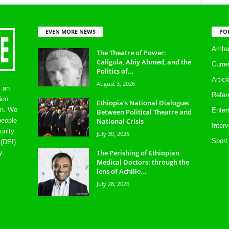
EVEN MORE NEWS
PO
Amhar
The Theatre of Power:
Caligula, Abiy Ahmed, and the
Curre
Politics of...
Artic
August 3, 2026
s an
Refer
ion
Ethiopia’s National Dialogue:
on. We
Enter
Between Political Theatre and
National Crisis
people
Inter
unity
July 30, 2026
Sport
 (DEI)
The Perishing of Ethiopian
y.
Medical Doctors: through the
lens of Achille...
July 28, 2026