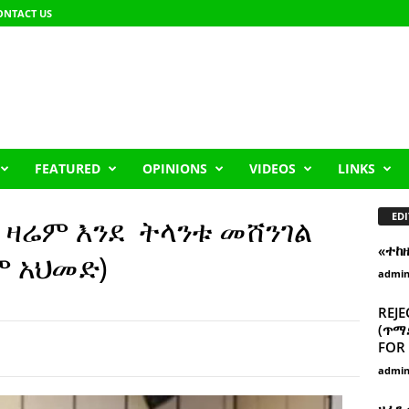
ONTACT US
FEATURED
OPINIONS
VIDEOS
LINKS
EDI
ዛሬም እንደ ትላንቱ መሸንገል
«ተከ
ም አህመድ)
admi
REJE
(ጥማድ
FOR 
admi
ዘፈን