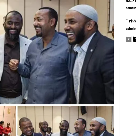
admi
” የኩ
admi