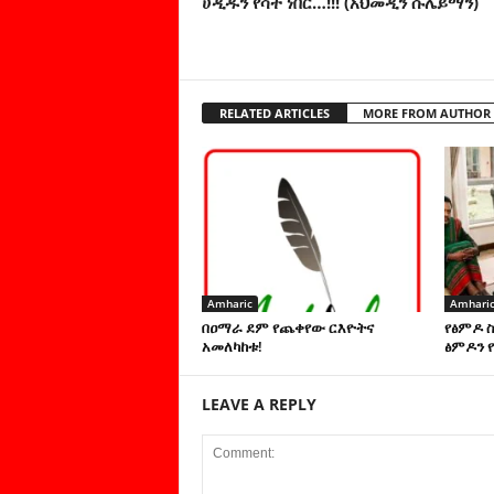
ሀዲዱን የሳተ ነበር…!!! (አህመዲን ሱሌይማን)
RELATED ARTICLES
MORE FROM AUTHOR
Amharic
Amhari
በዐማራ ደም የጨቀየው ርእዮትና
የፅምዶ 
አመለካከቱ!
ፅምዶን የ
LEAVE A REPLY