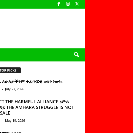
TOR PICKS
ዜ ለሁለታችንም ተፈጥሯዊ ወሰን ነው!»
n
-
July 27, 2026
CT THE HARMFUL ALLIANCE ፅምዶ
): THE AMHARA STRUGGLE IS NOT
SALE
n
-
May 19, 2026
 ሰምቼ ተሳልኩ