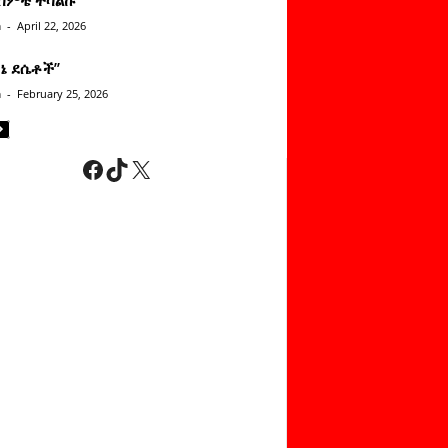
n
-
April 22, 2026
ነኔ ደሴቶች’’
n
-
February 25, 2026
Facebook
TikTok
X