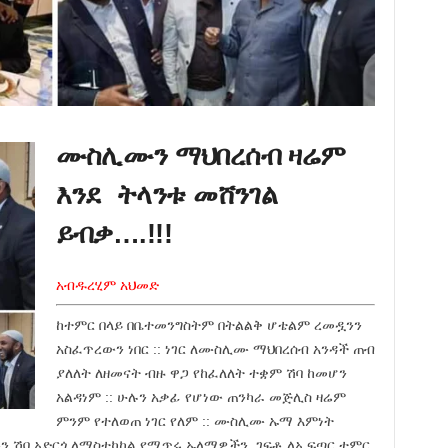
ሙስሊሙን ማህበረሰብ ዛሬም
እንደ ትላንቱ መሸንገል
ይብቃ….!!!
አብዱረሂም አህመድ
ከተምር በላይ በቤተመንግስትም በትልልቅ ሆቴልም ረመዷንን
አስፈጥረውን ነበር :: ነገር ለሙስሊሙ ማህበረሰብ አንዳች ጠብ
ያለለት ለዘመናት ብዙ ዋጋ የከፈለለት ተቋም ሽባ ከመሆን
አልዳነም :: ሁሉን አቃፊ የሆነው ጠንካራ መጅሊስ ዛሬም
ምንም የተለወጠ ነገር የለም :: ሙስሊሙ ኡማ እምነት
ሙን ሽባ አድርጎ ለማስተካከል የሚጥሩ ኡለማዎችን ገፍቶ ለኢፍጣር ተምር