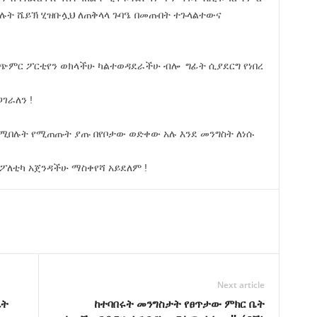
 ያሉት ሼይኽ ሂዝቡሏህ ለጠቅላላ ጉባዔ በመጡበት ተጉላልተውና
ምር ፖርቲየን ወክላችሁ ካልተወዳደራችሁ ብሎ ግፊት ሲያደርግ የነበረ
ገራለን !
ሚበሉት የሚጠጡት ያጡ በየቦታው ወድቀው አሉ እንደ መንግስት ለነሱ
ለቲካ አጀንዳችሁ ማስቀየሻ አይደለም !
Next article
ሌት
ከተባበሩት መንግስታት የፀጥታው ምክር ቤት