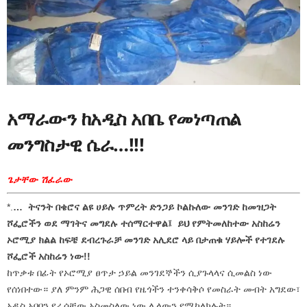
አማራውን ከአዲስ አበቤ የመነጣጠል
መንግስታዊ ሴራ…!!!
ጌታቸው ሽፈራው
*.
… ትናንት በቄሮና ልዩ ሀይሉ ጥምረት ድንጋይ ኮልኩለው መንገድ ከመዝጋት
ሾፌሮችን ወደ ማገትና መግደሉ ተሰማርተዋል፤ ይህ የምትመለከተው አስከሬን
ኦሮሚያ ክልል ከፍቼ ደብረጉራቻ መንገድ አሊደሮ ላይ በታጠቁ ሃይሎች የተገደሉ
ሾፌሮች አስከሬን ነው!!
ከጥቃቱ በፊት የኦሮሚያ ፀጥታ ኃይል መንገደኞችን ሲያጉላላና ሲመልስ ነው
የሰነበተው። ያለ ምንም ሕጋዊ ሰበብ የዜጎችን ተንቀሳቅሶ የመስራት መብት አግደው፣
አዲስ አበባን የራሳቸው አስመስለው ነው ሌላውን የሚከለክሉት።