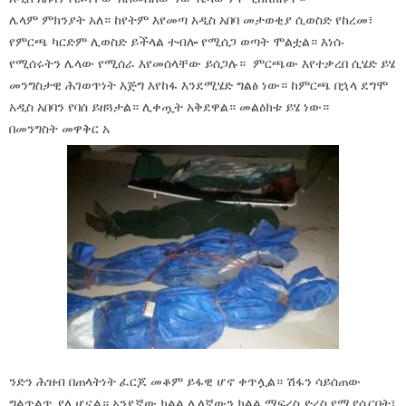
ሌላም ምክንያት አለ። ከየትም እየመጣ አዲስ አበባ መታወቂያ ሲወስድ የከረመ፣
የምርጫ ካርድም ሊወስድ ይችላል ተብሎ የሚሰጋ ወጣት ሞልቷል። እነሱ
የሚሰሩትን ሌላው የሚሰራ እየመሰላቸው ይሰጋሉ። ምርጫው እየተቃረበ ሲሄድ ይሄ
መንግስታዊ ሕገወጥነት እጅግ እየከፋ እንደሚሄድ ግልፅ ነው። ከምርጫ በኋላ ደግሞ
አዲስ አበባን የባሰ ይዘጓታል። ሊቀጧት አቅደዋል። መልዕክቱ ይሄ ነው።
በመንግስት መዋቅር አ
ንድን ሕዝብ በጠላትነት ፈርጆ መቆም ይፋዊ ሆኖ ቀጥሏል። ሽፋን ሳይሰጠው
ግልጥልጥ ያለ ሆኗል። አንደኛው ክልል ሌላኛውን ክልል ማፍረስ ድረስ የሚያሴርበት፣