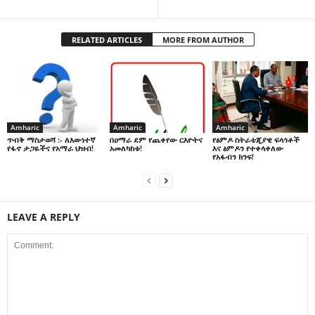
RELATED ARTICLES
MORE FROM AUTHOR
Amharic
Amharic
Amharic
በዐማራ ደም የጨቀየው ርእዮትና
የፅምዶ ስትራቴጂያዊ ፍላጎቶች
ጥብቅ ማስታወሻ :- ለእውነተኛ
አመለካከቱ!
እና ፅምዶን የተቀላቀለው
የፋኖ ታጋዬችና የአማራ ህዝብ!
የአፋብን ክንፍ!
LEAVE A REPLY