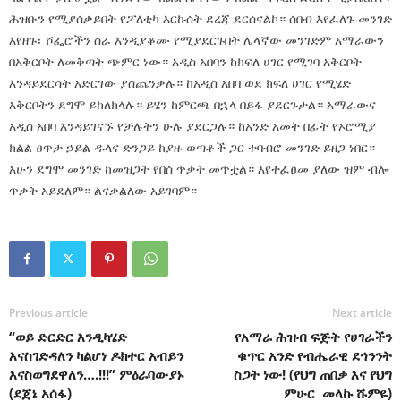
ሕዝቡን የሚያሰቃይበት የፖለቲካ እርኩሰት ደረጃ ደርሰናልኮ። ሰበብ እየፈለጉ መንገድ
እየዘጉ፣ ሾፌሮችን ስራ እንዲያቆሙ የሚያደርጉበት ሌላኛው መንገድም አማራውን
በአቅርቦት ለመቅጣት ጭምር ነው። አዲስ አበባን ከክፍለ ሀገር የሚገባ አቅርቦት
እንዳይደርሳት አድርገው ያስጨንቃሉ። ከአዲስ አበባ ወደ ክፍለ ሀገር የሚሄድ
አቅርቦትን ደግሞ ይከለክላሉ። ይሄን ከምርጫ በኋላ በይፋ ያደርጉታል። አማራውና
አዲስ አበባ እንዳይገናኙ የቻሉትን ሁሉ ያደርጋሉ። ከአንድ አመት በፊት የኦሮሚያ
ክልል ፀጥታ ኃይል ዱላና ድንጋይ ከያዙ ወጣቶች ጋር ተባብሮ መንገድ ይዘጋ ነበር።
አሁን ደግሞ መንገድ ከመዝጋት የበሰ ጥቃት መጥቷል። እየተፈፀመ ያለው ዝም ብሎ
ጥቃት አይደለም። ልናቃልለው አይገባም።
Previous article
Next article
“ወይ ድርድር እንዲካሄድ
የአማራ ሕዝብ ፍጅት የሀገራችን
እናስገድዳለን ካልሆነ ዶክተር አብይን
ቁጥር አንድ የብሔራዊ ደኅንንት
እናስወግደዋለን….!!!” ምዕራባውያኑ
ስጋት ነው! (የህግ ጠበቃ እና የህግ
(ደጀኔ አሰፋ)
ምሁር መላኩ ሹምዬ)