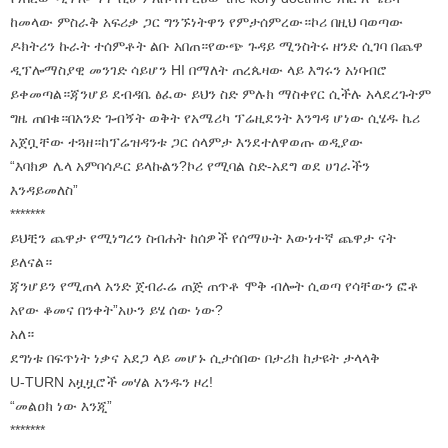
ከመላው ምስራቅ አፍሪቃ ጋር ግንኙነትዋን የምታሰምረው።ኮሪ በዚህ ባወጣው
ዶክትሪን ኩራት ተሰምቶት ልቡ አበጠ።የውጭ ጉዳይ ሚንስትሩ ዘንድ ሲገባ በጨዋ
ዲፕሎማስያዊ መንገድ ሳይሆን HI በማለት ጠረጴዛው ላይ እግሩን አነባብሮ
ይቀመጣል።ጃንሆይ ደብዳቤ ፅፈው ይህን ስድ ምሉክ ማስቀየር ሲችሉ አላደረጉትም
ግዜ ጠበቁ።በአንድ ጉብኝት ወቅት የአሜሪካ ፕሬዚደንት እንግዳ ሆነው ሲሄዱ ኬሪ
አጀቧቸው ተጓዘ።ከፕሬዝዳንቱ ጋር ሰላምታ እንደተለዋወጡ ወዲያው
“እባክዎ ሌላ አምባሳዶር ይላኩልን?ኮሪ የሚባል ስድ-አደግ ወደ ሀገራችን
እንዳይመለስ”
*******
ይህቺን ጨዋታ የሚነግረን ስብሐት ከሰዎች የሰማሁት እውነተኛ ጨዋታ ናት
ይለናል።
ጃንሆይን የሚጠላ አንድ ጀብራሬ ጠጅ ጠጥቶ ሞቅ ብሎት ሲወጣ የሳቸውን ፎቶ
አየው ቆመና በንቀት”አሁን ይሄ ሰው ነው?
አለ።
ደግነቱ በፍጥነት ነቃና አደጋ ላይ መሆኑ ሲታሰበው በታሪክ ከታዩት ታላላቅ
U-TURN አዟዟሮች መሃል አንዱን ዞረ!
“መልዐክ ነው እንጂ”
*******