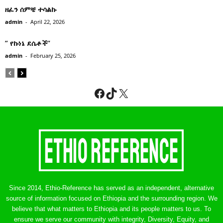
ዘፈን ሰምቼ ተሳልኩ
admin
-
April 22, 2026
” የኩነኔ ደሴቶች’’
admin
-
February 25, 2026
Facebook
TikTok
X
Since 2014, Ethio-Reference has served as an independent, alternative
source of information focused on Ethiopia and the surrounding region. We
believe that what matters to Ethiopia and its people matters to us. To
ensure we serve our community with integrity, Diversity, Equity, and