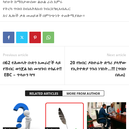
ካየሁት ከማስታውሰው ልዑል ራስ እምሩ
የትረካ ጥበብ ስብሐትለአብ ገብረእግዚአብሔር
እና ሌሎች ቃለ መጠይቆች በምንጭነት ተጠቅሜያለሁ።
Previous article
Next article
በ62 የሕወሓት ቡድን አመራሮች ላይ
20 የክብር ዶክተሬት ድግሪ ያላቸው
የሽብር ወንጀል ክስ መዝገብ ተከፈተ!!
የኢትዮጵያ ንጉሰ ነገስት…!!! (ጥበቡ
EBC – ጥላሁን ካሣ
በለጠ)
RELATED ARTICLES
MORE FROM AUTHOR