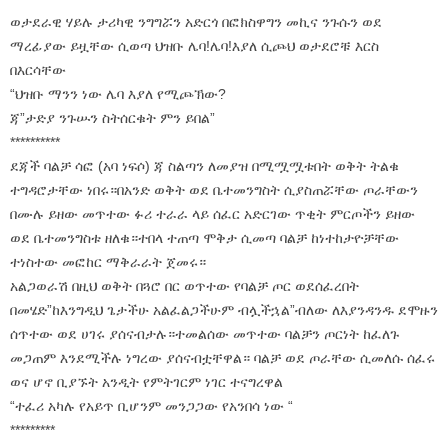
ወታደራዊ ሃይሉ ታሪካዊ ንግግሯን አድርጎ በፎክስዋግን መኪና ንጉሱን ወደ
ማረፊያው ይዟቸው ሲወጣ ህዝቡ ሌባ!ሌባ!እያለ ሲጮህ ወታደሮቹ እርስ
በእርሳቸው
“ህዝቡ ማንን ነው ሌባ እያለ የሚጮኽው?
ጃ”ታድያ ንጉሡን ስትሰርቁት ምን ይበል”
**********
ደጃች ባልቻ ሳፎ (አባ ነፍሶ) ጃ ስልጣን ለመያዝ በሚሟሟቱበት ወቅት ትልቁ
ተግዳሮታቸው ነበሩ።በአንድ ወቅት ወደ ቤተመንግስት ሲያስጠሯቸው ጦራቸውን
በሙሉ ይዘው መጥተው ፉሪ ተራራ ላይ ሰፈር አድርገው ጥቂት ምርጦችን ይዘው
ወደ ቤተመንግስቱ ዘለቁ።ተበላ ተጠጣ ሞቅታ ሲመጣ ባልቻ ከነተከታዮቻቸው
ተነስተው መፎከር ማቅራራት ጀመሩ።
አልጋወራሽ በዚህ ወቅት በጓሮ በር ወጥተው የባልቻ ጦር ወደሰፈረበት
በመሄድ”ከእንግዲህ ጌታችሁ አልፈልጋችሁም ብሏችኋል”ብለው ለእያንዳንዱ ደሞዙን
ሰጥተው ወደ ሀገሩ ያሰናብታሉ።ተመልሰው መጥተው ባልቻን ጦርነት ከፈለጉ
መጋጠም እንደሚችሉ ነግረው ያሰናብቷቸዋል። ባልቻ ወደ ጦራቸው ሲመለሱ ሰፈሩ
ወና ሆኖ ቢያኙት አንዲት የምትገርም ነገር ተናግረዋል
“ተፈሪ አካሉ የአይጥ ቢሆንም መንጋጋው የአንበሳ ነው “
*********