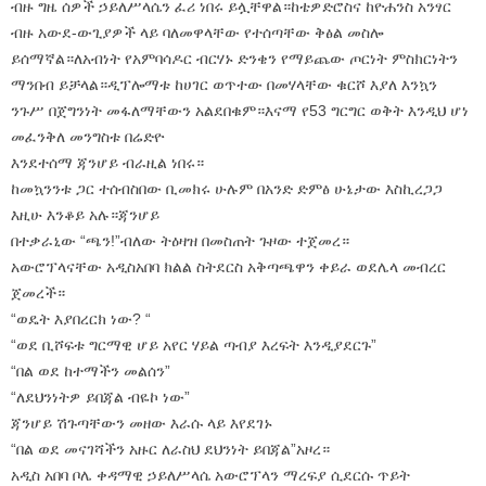
ብዙ ግዜ ሰዎች ኃይለሥላሴን ፈሪ ነበሩ ይሏቸዋል።ከቴዎድሮስና ከዮሐንስ አንፃር
ብዙ አውደ-ውጊያዎች ላይ ባለመዋላቸው የተሰጣቸው ቅፅል መስሎ
ይሰማኛል።ለአብነት የአምባሳዶር ብርሃኑ ድንቄን የማይጨው ጦርነት ምስክርነትን
ማንበብ ይቻላል።ዲፕሎማቱ ከሀገር ወጥተው በመሃላቸው ቁርሾ እያለ እንኳን
ንጉሥ በጀግንነት መፋለማቸውን አልደበቁም።እናማ የ53 ግርግር ወቅት እንዲህ ሆነ
መፈንቅለ መንግስቱ በሬድዮ
እንደተሰማ ጃንሆይ ብራዚል ነበሩ።
ከመኳንንቱ ጋር ተሰብስበው ቢመክሩ ሁሉም በአንድ ድምፅ ሁኔታው እስኪረጋጋ
እዚሁ እንቆይ አሉ።ጃንሆይ
በተቃራኒው “ጫን!”ብለው ትዕዛዝ በመስጠት ጉዞው ተጀመረ።
አውሮፕላናቸው አዲስአበባ ክልል ስትደርስ አቅጣጫዋን ቀይራ ወደሌላ መብረር
ጀመረች።
“ወዴት እያበረርክ ነው? “
“ወደ ቢሾፍቱ ግርማዊ ሆይ አየር ሃይል ጣብያ እረፍት እንዲያደርጉ”
“በል ወደ ከተማችን መልሰን”
“ለደህንነትዎ ይበጃል ብዬኮ ነው”
ጃንሆይ ሽጉጣቸውን መዘው እራሱ ላይ እየደገኑ
“በል ወደ መናገሻችን አዙር ለራስህ ደህንነት ይበጃል”አዞረ።
አዲስ አበባ ቦሌ ቀዳማዊ ኃይለሥላሴ አውሮፕላን ማረፍያ ሲደርሱ ጥይት