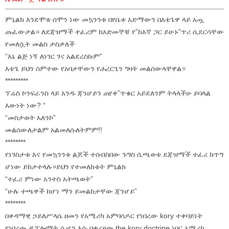
ምኒልክ እንደሞቱ ሰሞን ነው መኳንንቱ በየቤቱ አድማውን በእቴጌዋ ላይ አጧ
ጡፈውታል። ለደጃዝማች ተፈሪም ከአድመኞቹ የ”ከእኛ ጋር ይሁኑ”ጥሪ ሲደርሳቸው
የመለሷት መልስ ታስቃለች
“እኔ ልጅ ነኝ ለነገር ገና አልደረስኩም”
እቴጌ ይህን ሰምተው የአባታቸውን የሐረርጌን ግዛት መልሰውላቸዋል።
*********
ፕሬስ ኮንፍራንስ ላይ አንዱ ጃንሆይን ጠየቀ”ጥቁር አይደለንም ትላላችሁ ይባላል
እውነት ነው? “
“መስታወት አለንኮ”
መልሰውለታልም አልመለሱለትምም!!
********
የነገስታቱ እና የመኳንንቱ ልጆች ተሰብስበው ጉግስ ሲጫወቱ ደጃዝማች ተፈሪ ከጥግ
ሆነው ይከታተላሉ።ይህን የተመለከቱት ምኒልክ
“ተፈሪ ምነው አንተስ አትጫወት”
“ሁሉ ተጫዋች ከሆነ ማን ይመልከታቸው ጃንሆይ”
********
በቀዳማዊ ኃይለሥላሴ ዘመን የአሜሪካ አምባሳዶር የነበረው kory ተቀባይነት
የነበረው ዲፕሎማት ሲሆን እሱ በቀረፀው the kory doctrine ነበር አሜሪካ