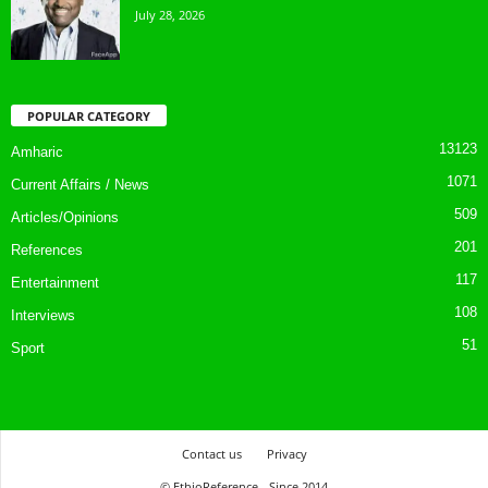
July 28, 2026
POPULAR CATEGORY
13123
Amharic
1071
Current Affairs / News
509
Articles/Opinions
201
References
117
Entertainment
108
Interviews
51
Sport
Contact us
Privacy
© EthioReference - Since 2014