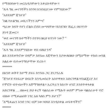
የማይበሳውን መርሴዲሳቸውን አቀረቡላቸው።
“ሌላ ግዜ መናገሻችን ስንገባ እንደዚህ ነው የምንሄደው?”
“አይደለም ጃንሆይ”
“በል የሁልግዜ መኪናችንን አምጣ”
ጣራው ክፍት የሆነ ሮልስ ሮይስ መጣላቸው።እንደገቡ ሹፌሩ በፍጥነት
ይነዳ ጀመር።
“ወደ መናገሻ ከተማችን ስንገባ በዚህ ፍጥነት ነው? “
“አይደለም ጃንሆይ”
“ሌላ ግዜ እንደምንሄደው ቀስ ብለህ ንዳ”
ልክ እንደወትሮው ሰላምታ እየሰጡ እጃቸውን እያውለበለቡ በሚሰማው ተኩስ መሃል
አልፈው ቤተመንግስታቸው ደረሱ።
********
በአንድ ወቅት ከተማ ይፍሩ ከንጉሱ ጋር ይነጋገራሉ
“ጃንሆይ የአፍሪቃ ህብረት እንዲመሰረት አስተዋጽኦ አድርገዋል።የአልጄሪያ እና
የሞሮኮ ብጥብጦችን አሸማግለዋል። ኤርትራን ከእናት ሀገሯ እንድትቀላቀል
አድርገዋል ….በዘመኔ ይህ ቀረኝ ሳልሰራው የሚሉት ወይም ምነው ባልሰራሁት ኖሮ
ብለው የሚቆጩበት ነገር አለ ካለስ ምን ይሆን?”
“እሚቆጨን አንድ ነገር ብቻ ነው።በላይ እንዲሰቀል መፍቀዳችን!”
*******