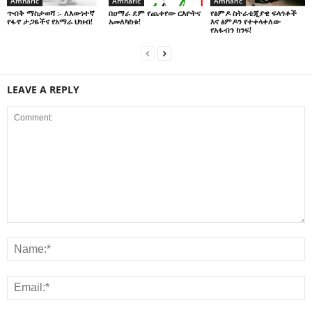
Amharic
Amharic
Amharic
በዐማራ ደም የጨቀየው ርእዮትና
የፅምዶ ስትራቴጂያዊ ፍላጎቶች
ጥብቅ ማስታወሻ :- ለእውነተኛ
አመለካከቱ!
እና ፅምዶን የተቀላቀለው
የፋኖ ታጋዬችና የአማራ ህዝብ!
የአፋብን ክንፍ!
LEAVE A REPLY