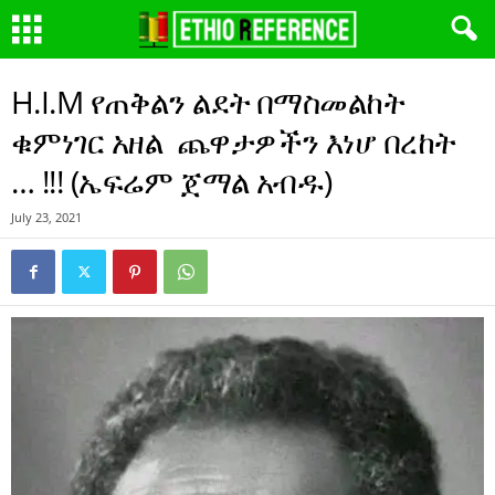
H.I.M የጠቅልን ልደት በማስመልከት
ቁምነገር አዘል ጨዋታዎችን እነሆ በረከት
… !!! (ኤፍሬም ጀማል አብዱ)
July 23, 2021