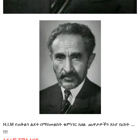
H.I.M የጠቅልን ልደት በማስመልከት ቁምነገር አዘል ጨዋታዎችን እነሆ በረከት …
!!!
ኤፍሬም ጀማል አብዱ