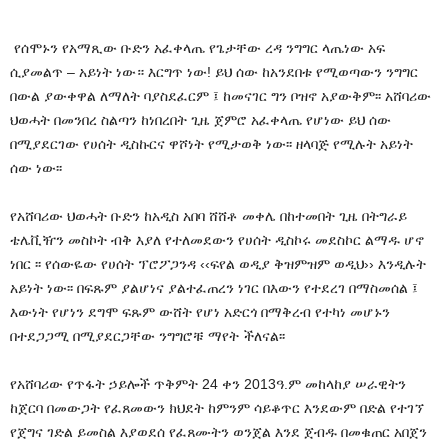
የሰሞኑን የአማጺው ቡድን አፈቀላጤ የጌታቸው ረዳ ንግግር ላጤነው አፍ
ሲያመልጥ – አይነት ነው። እርግጥ ነው! ይህ ሰው ከአንደበቱ የሚወጣውን ንግግር
በውል ያውቀዋል ለማለት ባያስደፈርም ፤ ከመናገር ግን ቦዝኖ አያውቅም፡፡ አሸባሪው
ህወሓት በመንበረ ስልጣን ከነበረበት ጊዜ ጀምሮ አፈቀላጤ የሆነው ይህ ሰው
በሚያደርገው የሀሰት ዲስኩርና ዋሾነት የሚታወቅ ነው፡፡ ዘላባጅ የሚሉት አይነት
ሰው ነው፡፡
የአሸባሪው ህወሓት ቡድን ከአዲስ አበባ ሸሸቶ መቀሌ በከተመበት ጊዜ በትግራይ
ቴሌቪዥን መስኮት ብቅ እያለ የተለመደውን የሀሰት ዲስኮሩ መደስኮር ልማዱ ሆኖ
ነበር ፡፡ የሰውዬው የሀሰት ፕሮፖጋንዳ ‹‹ፍየል ወዲያ ቅዝምዝም ወዲህ›› እንዲሉት
አይነት ነው፡፡ በፍጹም ያልሆነና ያልተፈጠረን ነገር በእውን የተደረገ በማስመሰል ፤
እውነት የሆነን ደግሞ ፍጹም ውሸት የሆነ አድርጎ በማቅረብ የተካነ መሆኑን
በተደጋጋሚ በሚያደርጋቸው ንግግሮቹ ማየት ችለናል፡፡
የአሸባሪው የጥፋት ኃይሎች ጥቅምት 24 ቀን 2013ዓ.ም መከላከያ ሠራዊትን
ከጀርባ በመውጋት የፈጸመውን ክህደት ከምንም ሳይቆጥር እንደውም በድል የተገኘ
የጀግና ገድል ይመስል እያወደሰ የፈጸሙትን ወንጀል እንደ ጀብዱ በመቁጠር አበጀን