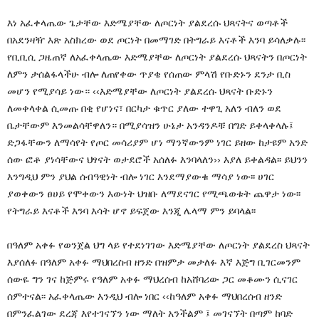
እነ አፈቀላጤው ጌታቸው እድሜያቸው ለጦርነት ያልደረሱ ህጻናትና ወጣቶች
በአደንዛዥ እጽ አስክረው ወደ ጦርነት በመማገድ በትግራይ እናቶች እንባ ይሳለቃሉ፡፡
የቢቢሲ ጋዜጠኛ ለአፈቀላጤው እድሜያቸው ለጦርነት ያልደረሱ ህጻናትን በጦርነት
ለምን ታሰልፋላችሁ ብሎ ለጠየቀው ጥያቄ የሰጠው ምላሽ የቡድኑን ደንታ ቢስ
መሆን የሚያሳይ ነው። ‹‹እድሜያቸው ለጦርነት ያልደረሱ ህጻናት ቡድኑን
ለመቀላቀል ሲመጡ በቂ የሆነና፣ በርካታ ቁጥር ያለው ተዋጊ አለን ብለን ወደ
ቤታቸውም እንመልሳቸዋለን። በሚያሳዝን ሁኔታ አንዳንዶቹ በግድ ይቀላቀላሉ፤
ድጋፋቸውን ለማሳየት የጦር መሳሪያም ሆነ ማንኛውንም ነገር ይዘው ከታዩም አንድ
ሰው ፎቶ ያነሳቸውና ህፃናት ወታደሮች አሰለፉ እንባላለን›› እያለ ይቀልዳል፡፡ ይህንን
እንግዲህ ምን ያህል ሰብዓዊነት ብሎ ነገር እንደማያውቁ ማሳያ ነው፡፡ ሀገር
ያወቀውን ፀሀይ የሞቀውን እውነት ህዝቡ ለማደናገር የሚጫወቱት ጨዋታ ነው፡፡
የትግራይ እናቶች እንባ እሳት ሆኖ ይፍጀው እንጂ ሌላማ ምን ይባላል፡፡
በዓለም አቀፉ የወንጀል ህግ ላይ የተደነገገው እድሜያቸው ለጦርነት ያልደረስ ህጻናት
እያሰለፉ በዓለም አቀፉ ማህበረስብ ዘንድ በዝምታ መታለፉ እኛ እጅግ ቢገርመንም
ሰውዬ ግን ገና ከጅምሩ የዓለም አቀፉ ማህረሰብ ከአሸባሪው ጋር መቆሙን ሲናገር
ሰምተናል፡፡ አፈቀላጤው እንዲህ ብሎ ነበር ‹‹ከዓለም አቀፉ ማህበረሰብ ዘንድ
በምንፈልገው ደረጃ እየተገናኘን ነው ማለት አንችልም ፤ መገናኘት በጣም ከባድ