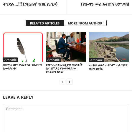
ተገደሉ…!!! (ጋዜጠኛ ጎበዜ ሲሳይ)
(የሱዳን መሪ አብደላ ሀምዶክ)
RELATED ARTICLES
MORE FROM AUTHOR
Amharic
Amharic
Amharic
በዐማራ ደም የጨቀየው ርእዮትና
የፅምዶ ስትራቴጂያዊ ፍላጎቶች
«ተከዜ ለሁለታችንም ተፈጥሯዊ
አመለካከቱ!
እና ፅምዶን የተቀላቀለው
ወሰን ነው!»
የአፋብን ክንፍ!
LEAVE A REPLY