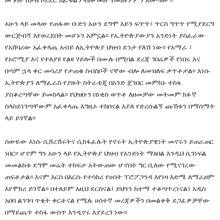
አሁን ላይ መላው የጠፋው ቡድን አሁን ደግሞ አይን ፍጥጥ፣ ጥርስ ግጥጥ የሚያደርግ
ውርጅብኝ እየወረደበት መሆኑን አምኗል፡፡ የኢትዮጵያውያን አንድነት ያስፈራው
የአሸባሪው አፈቀላጤ አብይ ለኢትዮጵያ ህዝብ ደንታ የለሽ ነው፡፡ የአማራ ፣
የኦሮሚያ እና የተለያዩ የልዩ ሃይሎች በሙሉ በሚባል ደረጃ ገበሬዎች የነበሩ እና
በጣም ኋላ ቀር መሳሪያ የታጠቁ ስብስቦች ናቸው ብሎ ለመዝለፍ ቃጥቶታል፡፡ እነሱ
ኢትዮጵያን ለማፈራስ የያዙት ስትራቴጂ በአንድ ጀንበር መምከኑ ተስፋ
ያስቆረጣቸው ይመስላል፡፡ የህዝቡን በነቂስ ወጥቶ ለዘመቻው መትመም ክፉኛ
ስላስደነገጣቸውም አፈቀላጤ እግዚኦ ተከበናል እያለ የድረሱልኝ ጩኸቱን በማሰማት
ላይ ይገኛል፡፡
ሰውዬው እነሱ ሲሸረሽሩትና ሲከፋፈሉት የኖሩት ኢትዮጵያዊነት መኖሩን ይጠራጠር
ነበር፡፡ ሆኖም ግን አሁን ላይ የኢትዮጵያ ህዝብ የአንድነት ማዕበል እንዲህ ሲገነፍል
መመልከቱ ደግሞ መሬት ተከፍታ አትውጠው ሆኖበት ግር ቢለው የሚናገረው
ጠፍቶታል፡፡ እናም እርስ በእርሱ የተሳከረ የሀሰት ፕሮፖጋንዳ እየነዛ እድሜ ለማራዘም
እየሞከረ ይገኛል፡፡ በተለይም እዚህ ደርስናል፤ ይህንን ከተማ ተቆጣጥረነናል፤ አዲስ
አበባ ልንገባ ጥቂት ቀርቶናል የሚሉ ሀሰተኛ መረጃዎችን በመልቀቅ ደጋፊዎቻቸው
በማይጨጥ ተስፋ ውስጥ እንዲኖሩ እያደረገ ነው፡፡