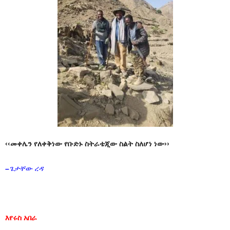
‹‹መቀሌን የለቀቅነው የቡድኑ ስትራቴጂው ስልት ስለሆነ ነው››
–
ጌታቸው ረዳ
እየሩስ አበራ