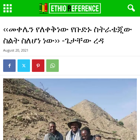
‹‹መቀሌን የለቀቅነው የቡድኑ ስትራቴጂው
ስልት ስለሆነ ነው›› -ጌታቸው ረዳ
August 20, 2021