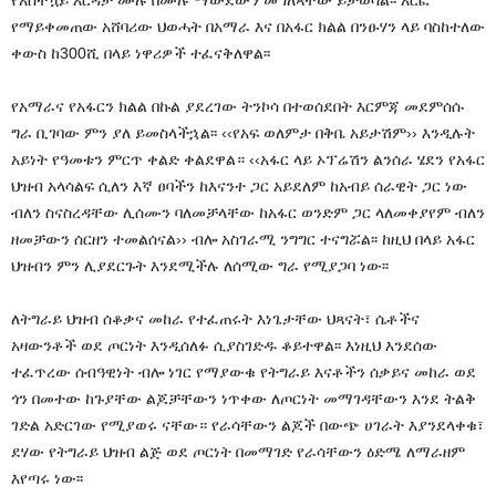
የማይቀመጠው አሸባሪው ህወሓት በአማራ እና በአፋር ክልል በንፁሃን ላይ ባስከተለው
ቀውስ ከ300ሺ በላይ ነዋሪዎች ተፈናቅለዋል፡፡
የአማራና የአፋርን ክልል በኩል ያደረገው ትንኮሳ በተወሰደበት እርምጃ መደምሰሱ
ግራ ቢገባው ምን ያለ ይመስላችኋል፡፡ ‹‹የአፍ ወለምታ በቅቤ አይታሽም›› እንዲሉት
አይነት የዓመቱን ምርጥ ቀልድ ቀልደዋል። ‹‹አፋር ላይ ኦፕሬሽን ልንሰራ ሄደን የአፋር
ህዝብ አላሳልፍ ሲለን እኛ ፀባችን ከእናንተ ጋር አይደለም ከአብይ ሰራዊት ጋር ነው
ብለን ስናስረዳቸው ሊሰሙን ባለመቻላቸው ከአፋር ወንድም ጋር ላለመቀያየም ብለን
ዘመቻውን ሰርዘን ተመልሰናል›› ብሎ አስገራሚ ንግግር ተናግሯል፡፡ ከዚህ በላይ አፋር
ህዝብን ምን ሊያደርጉት እንደሚችሉ ለሰሚው ግራ የሚያጋባ ነው፡፡
ለትግራይ ህዝብ ሰቆቃና መከራ የተፈጠሩት እነጌታቸው ህጻናት፣ ሴቶችና
አዛውንቶች ወደ ጦርነት እንዲሰለፉ ሲያስገድዱ ቆይተዋል፡፡ እነዚህ እንደሰው
ተፈጥረው ሰብዓዊነት ብሎ ነገር የማያውቁ የትግራይ እናቶችን ሰቃይና መከራ ወደ
ጎን በመተው ከጉያቸው ልጆቻቸውን ነጥቀው ለጦርነት መማገዳቸውን እንደ ትልቅ
ገድል አድርገው የሚያወሩ ናቸው። የራሳቸውን ልጆች በውጭ ሀገራት እያንደላቀቁ፣
ደሃው የትግራይ ህዝብ ልጅ ወደ ጦርነት በመማገድ የራሳቸውን ዕድሜ ለማራዘም
እየጣሩ ነው፡፡