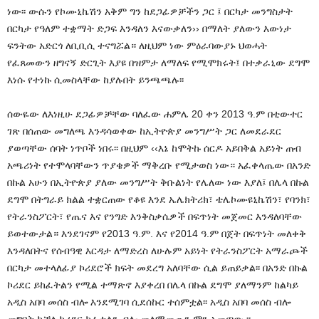
ነው፡፡ ውሱን የኮሙኒኬሽን አቅም ግን ከደጋፊዎቻችን ጋር ፤ በርካታ መንግስታት
በርካታ የዓለም ተቋማት ድጋፍ እንዳለን እናውቃለን›› በማለት ያለውን እውነታ
ፍንትው አድርጎ ለቢቢሲ ተናግሯል። ለዚህም ነው ምዕራባውያኑ ህወሓት
የፈጸመውን ዘግናኝ ድርጊት እያዩ በዝምታ ለማለፍ የሚሞክሩት፤ በተቃራኒው ደግሞ
እነሱ የተነኩ ሲመስላቸው ከያሉበት ይንጫጫሉ፡፡
ሰውዬው ለእነዚሁ ደጋፊዎቻቸው ባለፈው ሐምሌ 20 ቀን 2013 ዓ.ም በቲውተር
ገጽ በሰጠው መግለጫ እንዳሳወቀው ከኢትዮጵያ መንግሥት ጋር ለመደራደር
ያወጣቸው ሰባት ነጥቦች ነበሩ፡፡ በዚህም ‹‹እኔ ከሞትኩ ሰርዶ አይበቅል አይነት ጠብ
አጫሪነት የተሞላባቸውን ጥያቄዎች ማቅረቡ የሚታወስ ነው። አፈቀላጤው በአንድ
በኩል አሁን በኢትዮጵያ ያለው መንግሥት ቅቡልነት የሌለው ነው እያለ፤ በሌላ በኩል
ደግሞ በትግራይ ክልል ተቋርጠው የቆዩ እንደ ኤሌክትሪክ፣ ቴሌኮሙዩኒኬሽን፣ የባንክ፣
የትራንስፖርት፣ የጤና እና የንግድ እንቅስቃሴዎች በፍጥነት መጀመር እንዳለባቸው
ይወተውታል። እንደገናም የ2013 ዓ.ም. እና የ2014 ዓ.ም በጀት በፍጥነት መለቀቅ
እንዳለበትና የሰብዓዊ እርዳታ ለማድረስ ለሁሉም አይነት የትራንስፖርት አማራጮች
በርካታ መተላለፊያ ኮሪደሮች ክፍት መደረግ አለባቸው ሲል ይጠይቃል፡፡ በአንድ በኩል
ኮሪደር ይከፈትልን የሚል ተማጽኖ እያቀረበ በሌላ በኩል ደግሞ ያለማንም ከልካይ
አዲስ አበባ መሰስ ብሎ እንደሚገባ ሲደሰኩር ተሰምቷል፡፡ አዲስ አበባ መሰስ ብሎ
መግባት ከቻለ ኮሪደር ክፈቱልን ብሎ መለማመጡን ምን አመጣው ፡፡