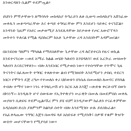
እንወርዳለን ሲልም ተደምጧል፡፡
ይህንን ምኞታቸውን ለማሳካት መከላከያ ትግራይን ለቆ ሲወጣ መከላከያን አሸንፈው
መቀሌን መቆጣጣራቸው እና ቀጣይ ተግባራቸው ምን እንደሆነ ሳይቀር ተናገሯል፡፡
አንዳንድ ጊዜም የአየር መቃወሚያ እንደሌላቸው እየታወቀ የጦር አውሮፕላን
መትተን ጥለናል የሚል ዲስኩርም ከአቶ ጌታቸው ረዳ አንደበትም አዳምጠናል፡፡
በአንደበቱ ዓለምን ማካለል የማይሰለቸው ጌታቸው ረዳ ለሮይተርስ የዜና ወኪል
እንደተናገረው ‹‹ወደ አማራ ክልል መሄድ ካለብን እንሄዳለን፤ ወደ ኤርትራ መዝመት
ካለብን እናደርገዋለን›› ብሎ እንደነበር የሚታወስ ነው፡፡ የተሰጣቸው የጥሞና ጊዜ
ትናንትና በፈጸሙት ተግባር ተጸጽተው ልብ የሚገዙበት እንደሚሆን ታስቢ ተደርጎ
ነበር፡፡ የሞትን ደጅ ረግጦ የተመለሰ ቀሪ ህይወቱን በንሰሐ በመመለስ ለመኖር ይጓጓል
ተብሎ ተማኖ ነው፡፡ ነገሩ ተገላቢጦሽ ሆነ እርፍ አለ እንጂ! ‹‹ጽድቁ ቀርቶብኝ በወጉ
በኮነነኝ›› እንዲሉት ሆኖ ሰውዬው የኢትዮጵያን ሠራዊት በሙሉ በመደምሰስ መቀሌ
መያዙን ሲለፍፍ ተደምጧል፡፡ኧረ ምን ይሄ ብቻ! እንዲያውም ከፈለጉ የናፈቀቻቸው
አዲስአበባ ድረስ ያለምንም ከልካይ ሰተት ብሎ እንደሚገቡ ሁሉ ይደሰኩራል፡፡
የአፈቀላጤው ንግግር እጅን በመዳፍ ላይ አስደፍቶ የሚያስቅ፤ ሰዎቹ የቁም ቅዠት
ውስጥ መሆናቸውን የሚያሳይ ነው፡፡