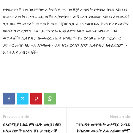
የተበታተነች የመሰለቻቸው ኢትዮጵያ ዛሬ በልጆቿ አንድነት የተባባረ ክንድ አሸበባሪ
ቡድኑን ለመቅበር ጫፍ ደርሳለች፡፡ ኢትዮጵያን ለማፍረስ ያለመው አሸባሪ ለመጨረሻ
ጊዜ ወደ ማይቀርለት መቀመቅ መውረጃው ጊዜ አሁን ነው፡፡ ዛሬ ትናንት አይደለምና
በሀሰት ፕሮፖጋንዳ ሁል ጊዜ ማሸነፍ አይቻልም፡፡ አሁን እውነት ፍንትው ብላ
ወጥታለች፡፡ ኢትዮጵያ ከመፍረሷ በፊት አሸባሪው ይፈርሳል፡፡ ጠቅላይ ሚኒስትር
ዶክተር አብይ አህመድ እንዳሉት ‹‹እኛ እንፈርሳለን እንጂ ኢትዮጵያ አትፈርስም ››
ኢትዮጵያ ታሸንፋለች፡፡
Previous article
Next article
በኦሮሚያ ክልል ምስራቅ ወለጋ ከ60
“የሱዳን መንግስት ጠ/ሚር አብይ
በላይ ሰዎች በኦነግ ሸኔ ታጣቂዎች
ከሰጠው መሬት ለቆ አይወጣም!”