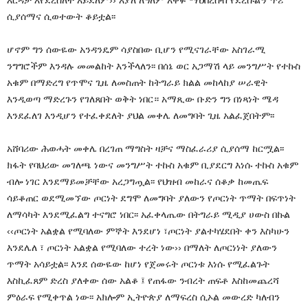
ሲያሰማና ሲወተውት ቆይቷል፡፡
ሆኖም ግን ሰውዬው አንዳንዴም ሳያስበው ቢሆን የሚናገራቸው አስገራሚ
ንግግሮችም እንዳሉ መመልከት እንችላለን፡፡ በሰኔ ወር አጋማሽ ላይ መንግሥት የተኩስ
አቁም በማድረግ የጥሞና ጊዜ ለመስጠት ከትግራይ ክልል መከላከያ ሠራዊት
እንዲወጣ ማድረጉን የገለጸበት ወቅት ነበር። አማጺው ቡድን ግን በነጻነት ሜዳ
እንደፈለገ እንዲሆን የተፈቀደለት ያህል መቀሌ ለመግባት ጊዜ አልፈጀበትም፡፡
አሸባሪው ሕወሓት መቀሌ በረገጠ ማግስት ዛቻና ማስፈራሪያ ሲያሰማ ከርሟል፡፡
ክፋት የባህሪው መገለጫ ነውና መንግሥት ተኩስ አቁም ቢያደርግ እነሱ ተኩስ አቁም
ብሎ ነገር እንደማይመቻቸው አረጋግጧል፡፡ የህዝብ መከራና ሰቆቃ ከመጤፍ
ሳይቆጠር ወደሚመኘው ጦርነት ደግሞ ለመግባት ያለውን የጦርነት ጥማት በፍጥነት
ለማሳካት እንደሚፈልግ ተናግሮ ነበር፡፡ አፈቀላጤው በትግራይ ሚዲያ ሀውስ በኩል
‹‹ጦርነት አልቋል የሚባለው ምኞት እንደሆነ ፣ጦርነት ያልተካሄደበት ቀን እስካሁን
እንደሌለ ፣ ጦርነት አልቋል የሚባለው ተረት ነው›› በማለት ለጦርነነት ያለውን
ጥማት አሳይቷል፡፡ እንደ ሰውዬው ከሆነ የጀመሩት ጦርነቱ እነሱ የሚፈልጉት
እስኪፈጸም ድረስ ያለቀው ሰው አልቆ ፤ የጠፋው ንብረት ጠፍቶ እስከመጨረሻ
ምዕራፍ የሚቀጥል ነው፡፡ አክሎም ኢትዮጵያ ለማፍረስ ሲኦል መውረድ ካለብን