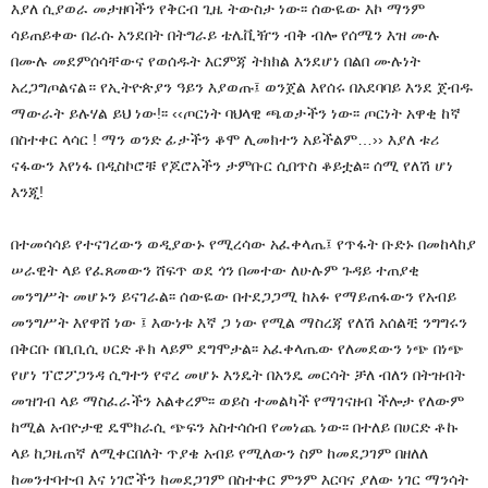
እያለ ሲያወራ መታዘባችን የቅርብ ጊዜ ትውስታ ነው፡፡ ሰውዬው እኮ ማንም
ሳይጠይቀው በራሱ አንደበት በትግራይ ቴሌቪዥን ብቅ ብሎ የሰሜን እዝ ሙሉ
በሙሉ መደምሰሳቸውና የወሰዱት እርምጃ ትክክል እንደሆነ በልበ ሙሉነት
አረጋግጦልናል። የኢትዮጵያን ዓይን እያወጡ፤ ወንጀል እየሰሩ በአደባባይ እንደ ጀብዱ
ማውራት ይሉሃል ይህ ነው!፡፡ ‹‹ጦርነት ባህላዊ ጫወታችን ነው፡፡ ጦርነት አዋቂ ከኛ
በስተቀር ላሳር ! ማን ወንድ ፊታችን ቆሞ ሊመክተን አይችልም…›› እያለ ቱሪ
ናፋውን እየነፋ በዲስኮሮቹ የጆሮአችን ታምቡር ሲበጥስ ቆይቷል፡፡ ሰሚ የለሽ ሆነ
እንጂ!
በተመሳሳይ የተናገረውን ወዲያውኑ የሚረሳው አፈቀላጤ፤ የጥፋት ቡድኑ በመከላከያ
ሠራዊት ላይ የፈጸመውን ሸፍጥ ወደ ጎን በመተው ለሁሉም ጉዳይ ተጠያቂ
መንግሥት መሆኑን ይናገራል፡፡ ሰውዬው በተደጋጋሚ ከአፉ የማይጠፋውን የአብይ
መንግሥት እየዋሸ ነው ፤ እውነቱ እኛ ጋ ነው የሚል ማስረጃ የለሽ አሰልቺ ንግግሩን
በቅርቡ በቢቢሲ ሀርድ ቶክ ላይም ደግሞታል፡፡ አፈቀላጤው የለመደውን ነጭ በነጭ
የሆነ ፕሮፖጋንዳ ሲግተን የኖረ መሆኑ እንዴት በአንዴ መርሳት ቻለ ብለን በትዝብት
መዝገብ ላይ ማስፈራችን አልቀረም፡፡ ወይስ ተመልካች የማገናዘብ ችሎታ የለውም
ከሚል አብዮታዊ ዴሞክራሲ ጭፍን አስተሳሰብ የመነጨ ነው፡፡ በተለይ በሀርድ ቶኩ
ላይ ከጋዜጠኛ ለሚቀርበለት ጥያቄ አብይ የሚለውን ስም ከመደጋገም በዘለለ
ከመንተባተብ እና ነገሮችን ከመደጋገም በስተቀር ምንም እርባና ያለው ነገር ማንሳት