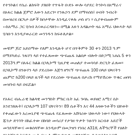
የተንኮልና የሴራ ልክፍት ያለበት የጥፋት ቡድኑ ውሎ ሳያደር ትንኮሳ በአማራና
በአፋር ክልል ጀምሮ እውን አደረገ፡፡ የንጹኃን ደም በማፍሰስ፤ ሀብት ንብረት
በመዝረፍ በርካታ ሰዎች ከቦታቸው እንዲፈናቀሉ ጦስ ሆነ ፡፡ ሲያቀብጠውም
‹‹ከአማራ ጋር ሂሳብ እናወራርዳለን›› በሚል አፉን አዳልጦት ዛሬ አማራ ህወሓት ላይ
ሂሳቡን እንዲያወራርድ መንገዱን ከፍቶለታል፡፡
መቼም ጆሮ አይሰማው የለም እንዲሉት ሆኖ በጥቅምት 30 ቀን 2013 ዓ.ም
በማይካድራ ንጹሃን ላይ የተፈጸመው ጭፍጨፋ አልበቃ ብሎት በድጋሚ ነሐሴ 5 ቀን
2013ዓ.ም በአፋር ክልል በጋሊኮማ ጊዜያዊ መጠለያ ተመሳሳይ ድርጊት ፈጸመ፡፡
በጋሊኮማ በንፁሃን ላይ ያደረሰው እጅግ ዘግናኝ ጭፍጨፋ 100 በላይ ህጻናትን
ጨምሮ ከ200 በላይ ዜጎች ላይ የደረሰው ጭፍጨፋ በታሪክ የማይሽረው ጥቁር ጠባሳ
መዝገብ ላይ ሰፍሯል፡፡
የአፋር ብሔራዊ ክልላዊ መንግስት ምክር ቤት አፈ ጉባኤ ወይዘሮ አሚና ሴኮ
እንደገለጹት፤ በጋሊኮማ 107 ህፃናትን፣ 89 ሴቶችን እና 44 አዛውንቶችን ህይወት
የቀጠፈውን አረመኔያዊ ጭፍጨፋ የፈጸመው አሸባሪው ህወሓት ነው፡፡ የህወሓት
ጁንታ ድንገት በከፈተው በከባድ መሳሪያ የታገዘ ጥቃት ንፁሃን አርብቶ አደሮች
መገደላቸውና መቁሰላቸው እንዲሁም በመጋዝን የነበረ ለ31ሺ ለችግረኞች የዕለት
የአስቸኳይ እርዳታ ሙሉ በሙሉ ማውደውን መግለጻቸው ይታወሳል፡፡ አርፎ