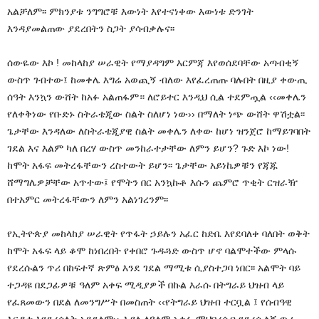
አልቻለም፡፡ ምክንያቱ ንግግሮቹ እውነት እየተናነቀው እውነቱ ድንገት
እንዳያመልጠው ያደረበትን ስጋት ያሳብቃሉና፡፡
ሰውዬው እኮ ! መከላከያ ሠራዊት የማያዳግም እርምጃ እየወሰደባቸው አጣብቂኝ
ውስጥ ገብተው፤ ከመቀሌ እግሬ አወጪኝ ብለው እየፈረጠጡ ባሉበት በዚያ ቀውጢ
ሰዓት እንኳን ውሸት ከአፉ አልጠፋም። ለሮይተር እንዲህ ሲል ተደምጧል ‹‹መቀሌን
የለቀቅነው የቡድኑ ስትራቴጂው ስልት ስለሆነ ነው›› በማለት ነጭ ውሸት ዋሽቷል፡፡
ጌታቸው እንዳለው ለስትራቴጂያዊ ስልት መቀሌን ለቀው ከሆነ ዝንጀሮ ከማይገባበት
ገደል እና እልም ካለ በረሃ ውስጥ መንከራተታቸው ለምን ይሆን? ጉድ እኮ ነው!
ከሞት አፋፍ መትረፋቸውን ረስተውት ይሆን፡፡ ጌታቸው አይነኬዎቹን የጃጁ
ሸማግሌዎቻቸው አጥተው፤ የሞትን በር አንኳኩቶ እሱን ጨምሮ ጥቂት ርዝራዥ
በተአምር መትረፋቸውን ለምን አልነገረንም፡፡
የኢትዮጵያ መከላከያ ሠራዊት የጥፋት ኃይሉን አፈር ከድቤ እየደባለቀ ባለበት ወቅት
ከሞት አፋፍ ላይ ቆሞ ከነበረበት የቀበሮ ጉዱጓድ ውስጥ ሆኖ ባልሞተችው ምላሱ
የደረሱልን ጥሪ በከፍተኛ ጽምፅ እንደ ገደል ማሚቱ ሲያስተጋባ ነበር፡፡ አልሞት ባይ
ተጋዳዩ በደጋፊዎቹ ዓለም አቀፍ ሚዲያዎች በኩል እራሱ በትግራይ ህዝብ ላይ
የፈጸመውን በደል ለመንግሥት በመስጠት ‹‹የትግራይ ህዝብ ተርቧል ፤ የሰብዓዊ
እርዳታ እየደረሰለት አይደለም›› እያለ ለዓለም አቀፉ ማህበረሰብ የደረሱልኝ ጥሪ