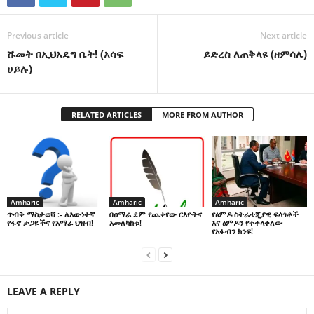
Previous article
Next article
ሹመት በኢህአዴግ ቤት! (አሳፍ
ይድረስ ለጠቅላዩ (ዘምሳሌ)
ሀይሉ)
RELATED ARTICLES
MORE FROM AUTHOR
Amharic
Amharic
Amharic
በዐማራ ደም የጨቀየው ርእዮትና
የፅምዶ ስትራቴጂያዊ ፍላጎቶች
ጥብቅ ማስታወሻ :- ለእውነተኛ
አመለካከቱ!
እና ፅምዶን የተቀላቀለው
የፋኖ ታጋዬችና የአማራ ህዝብ!
የአፋብን ክንፍ!
LEAVE A REPLY