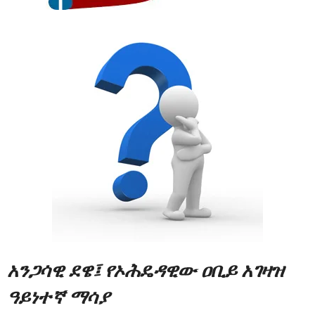
አንጋሳዊ ደዌ፤ የኦሕዴዳዊው ዐቢይ አገዛዝ
ዓይነተኛ ማሳያ