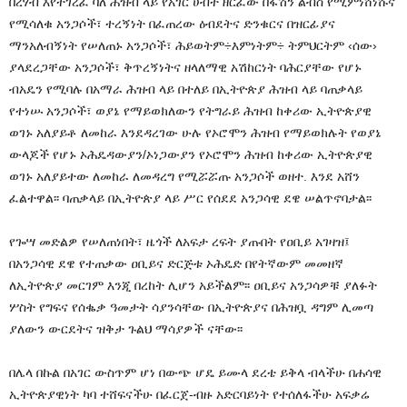
በረሃብ እየተገረፈ ባለ ሕዝብ ላይ የአገር ሀብት ዘርፈው በፋሽን ልብስ የሚምነሸነሹና
የሚሳለቁ አንጋሶች፣ ተረኝነት በፈጠረው ዕብደትና ድንቁርና በዝርፊያና
ማንአለብኝነት የሠለጠኑ አንጋሶች፣ ሕይወትም÷እምነትም÷ ትምህርትም ‹ሰው›
ያላደረጋቸው አንጋሶች፣ ቅጥረኝነትና ዘላለማዊ አሽከርነት ባሕርያቸው የሆኑ
ብአዴን የሚባሉ በአማራ ሕዝብ ላይ በተለይ በኢትዮጵያ ሕዝብ ላይ ባጠቃላይ
የተነሡ አንጋሶች፣ ወያኔ የማይወክለውን የትግራይ ሕዝብ ከቀሪው ኢትዮጵያዊ
ወገኑ አለያይቶ ለመከራ እንደዳረገው ሁሉ የኦሮሞን ሕዝብ የማይወክሉት የወያኔ
ውላጆች የሆኑ ኦሕዴዳውያን/ኦነጋውያን የኦሮሞን ሕዝብ ከቀሪው ኢትዮጵያዊ
ወገኑ አለያይተው ለመከራ ለመዳረግ የሚሯሯጡ አንጋሶች ወዘተ. እንደ አሸን
ፈልተዋል፡፡ ባጠቃላይ በኢትዮጵያ ላይ ሥር የሰደደ አንጋሳዊ ደዌ ሠልጥኖባታል፡፡
የጐሣ መድልዎ የሠለጠነበት፣ ዜጎች ለአፍታ ረፍት ያጡበት የዐቢይ አገዛዝ፤
በአንጋሳዊ ደዌ የተጠቃው ዐቢይና ድርጅቱ ኦሕዴድ በየትኛውም መመዘኛ
ለኢትዮጵያ መርገም እንጂ በረከት ሊሆን አይችልም፡፡ ዐቢይና አንጋሳዎቹ ያለፉት
ሦስት የግፍና የሰቈቃ ዓመታት ሳያንሳቸው በኢትዮጵያና በሕዝቧ ዳግም ሊመጣ
ያለውን ውርደትና ዝቅታ ጉልህ ማሳያዎች ናቸው፡፡
በሌላ በኩል በአገር ውስጥም ሆነ በውጭ ሆዴ ይሙላ ደረቴ ይቅላ ብላችሁ በሐሳዊ
ኢትዮጵያዊነት ካባ ተሸፍናችሁ በፈርጀ-ብዙ አድርባይነት የተሰለፋችሁ አፍቃሬ