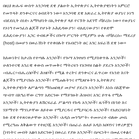
በዚህ ጽሑፍ ውስጥ አንጋሳዊ ደዌ ያልሁት ኢትዮጵያና ኢትዮጵያዊነትን አምርሮ
የመጥላት ድንቊርናና ዕብደትን ነው፡፡ አንጋሳዊ ደዌ አጽራረ ኢትዮጵያ ወያኔና ኦነግ
‹በደደቢት ሰነድ› አማካይነት በኢትዮጵያ ላይ የናኙት አደገኛ ‹ቫይረስ› ነው፡፡ የወያኔና
የኦነግ የመንፈስ ልጆች የሆኑት ኦሕዴዳውያን፣ ብአዴናውያን፣ የቀድሞ
ደሕዴናውያን፣ አጋር ተብዬዎችና በጐሣ ሥርዓት የሚያምኑ ሁሉ ‹የቫይረሱ› ማደሪያ
(
host
) በመሆን በወራሽነት የተቀበሉት የአብሮነት ፀር አገር አፍራሽ ደዌ ነው፡፡
ከእውነትና ከታሪክ የተጣሉ አንጋሶች፣ የጐሣ አገዛዝን የሚያስቀጥሉ አንጋሶች፣
ሁለንተናዊ አገራዊ ቀውስ መጥመቅና ማትረፍን የአገዛዝ ስልት ያደረጉ አንጋሶች፣
‹ብሔር÷ብሔረሰቦችና ሕዝቦች› የሚል ተረትና ድንቊርና ፈጥረው የአንድ እናት
ልጆችን የሚያናክሱ አንጋሶች፣ የሚጠሉትንና የሚጸየፉትን ኢትዮጵያና
ኢትዮጵያዊነት ለሥልጣን ማስጠበቂያ መያዣ ያደረጉ አንጋሶች፣ እነሱ በእጃቸው
ጭብጥ በእግራቸው ርግጥ አድርገው የማይገዙት ሕዝብና አገር ይጥፋ የሚሉ
አንጋሶች፣ ኢትዮጵያን ለሽርፍራፊ ሥልጣን የከዱ አንጋሶች፣ ዜጎችን በነገድ እና
ሃይማኖት ማንነታቸው ለይተው የሚያርዱና የሚያሳርዱ አንጋሶች፣ የአድርባይነት
ክፉ ደዌ የተጸናወታቸው አንጋሶች፣ ‹አዲስ መንግሥት› ተመሠረተ ብለው ጮቤ
የሚረግጡ ለቅልውጥ የተዘጋጁ አንጋሶች፣ በጠራራ ፀሐይ አዲስ አበባንና ነዋሪዎቿን
(ነፃነትና መብት አልባ አድርገው) በወረራ የያዙ አንጋሶች፣ በጦርነት÷ በመፈናቀልና