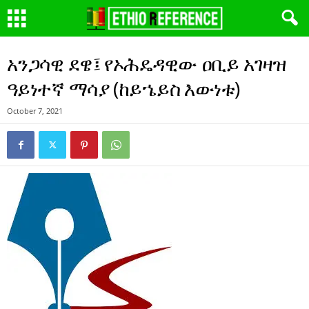
አንጋሳዊ ደዌ፤ የኦሕዴዳዊው ዐቢይ አገዛዝ
ዓይነተኛ ማሳያ (ከይኄይስ እውነቱ)
October 7, 2021