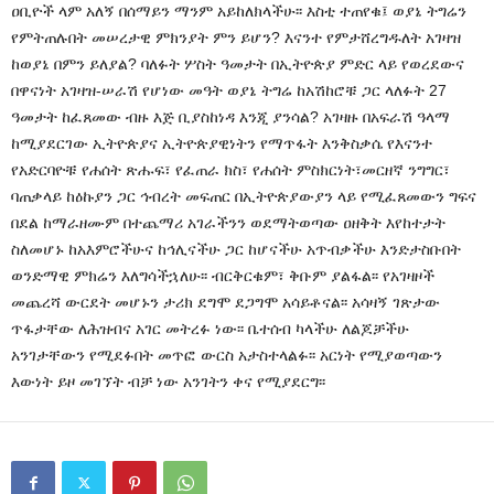
ዐቢዮች ላም አለኝ በሰማይን ማንም አይከለክላችሁ፡፡ እስቲ ተጠየቁ፤ ወያኔ ትግሬን
የምትጠሉበት መሠረታዊ ምክንያት ምን ይሆን? እናንተ የምታሸረግዱለት አገዛዝ
ከወያኔ በምን ይለያል? ባለፉት ሦስት ዓመታት በኢትዮጵያ ምድር ላይ የወረደውና
በዋናነት አገዛዝ-ሠራሽ የሆነው መዓት ወያኔ ትግሬ ከአሽከሮቹ ጋር ላለፉት 27
ዓመታት ከፈጸመው ብዙ እጅ ቢያስከነዳ እንጂ ያንሳል? አገዛዙ በአፍራሽ ዓላማ
ከሚያደርገው ኢትዮጵያና ኢትዮጵያዊነትን የማጥፋት እንቅስቃሴ የእናንተ
የአድርባዮቹ የሐሰት ጽሑፍ፣ የፈጠራ ክስ፣ የሐሰት ምስክርነት፣መርዘኛ ንግግር፣
ባጠቃላይ ከዕኩያን ጋር ኅብረት መፍጠር በኢትዮጵያውያን ላይ የሚፈጸመውን ግፍና
በደል ከማራዘሙም በተጨማሪ አገራችንን ወደማትወጣው ዐዘቅት እየከተታት
ስለመሆኑ ከአእምሮችሁና ከኅሊናችሁ ጋር ከሆናችሁ አጥብቃችሁ እንድታስቡበት
ወንድማዊ ምክሬን እለግሳችኋለሁ፡፡ ብርቅርቁም፣ ቅቡም ያልፋል፡፡ የአገዛዞች
መጨረሻ ውርደት መሆኑን ታሪክ ደግሞ ደጋግሞ አሳይቶናል፡፡ አሳዛኝ ገጽታው
ጥፋታቸው ለሕዝብና አገር መትረፉ ነው፡፡ ቤተሰብ ካላችሁ ለልጆቻችሁ
አንገታቸውን የሚደፉበት መጥፎ ውርስ አታስተላልፉ፡፡ አርነት የሚያወጣውን
እውነት ይዞ መገኘት ብቻ ነው አንገትን ቀና የሚያደርግ፡፡