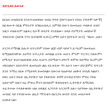
ከይኄይስ እውነቱ
በርእሰ መጻሕፍቱ እንደተመዘገበው ሰብአ ትካት (በኖኅ ዘመን የነበሩ የቀድሞ ሰዎች)
በፈጸሙት በደል ምክንያት እግዚአብሔር አምላክ ሰውን በመፍጠሩ ተጸጽቶ አዝኖ
ነበር፡፡ ተጸጽቶም አልቀረ ከታች ቀላያት ተነድለው፣ ከላይ የሰማያት መስኮቶች
ተከፍተው (ጻድቁ ኖኅና ቤተሰቦቹ ሲቀሩ) በማየ አይኅ (በጥፋት ውኃ) ዓለሙ ጠፋ፡፡
አንጋሳ የሚባል ስሑት ፍጥረትም የሰው ልጅ ብቻ ሳይሆን ፈጣሪም በመፍጠሩ
ከሚጸጸትባቸው እፍኝት ፍጥረታት መካከል አንዱ መሆኑ ምንም ጥርጥር የለውም፡፡
በሜዲያ ቀርቦ በዐደባባይ ዕዳሪ ሲወጣ ያሰማውን ዘግናኝ ድምጽ ከሰማሁ ከረምረም
ብዬአለሁ፡፡ አስተያየት ለመስጠት ልቤ የፈቀደው ግን አሁን ነው፡፡ ይህ ጅምር ፍጥረት
እንደ ጉማሬ በአፉ የሚፀዳዳ ይመስላል፡፡ ሰውነቱ ባጠቃላይ ዐዘቅተ ኵስሕ ካልሆነ
በቀር አፉን ከፍቶ በኢትዮጵያ ላይ የለቀቀው ቆሻሻ እንዲህ ከዓይነ ምድር የከፋ
አይሆንም ነበር፡፡ ዛሬ ምድራችንን በተለይም ቅድስቲቱን ኢትዮጵያ ለማርከስ
ተፈትተው የተለቀቁባት ብዙ አዋልደ አጋንንት አንጋሶች አሉ፡፡ ሳይገባው በኢትዮጵያ
መንበር ላይ የተሰየመው ዐቢይ ማንነቱን በአንጋሳ ውስጥ እንደ መስታወት
አሳይቶናል፡፡