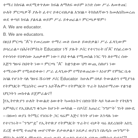
ተማሪ ከክፍል ወደሚቀጥለው ክፍል ለማለፍ ወይም አንድ ሰው ሥራ ለመቀጠር
ሁለት ምርጫዎች ያሉት ፈተና ይቀርብለታል እንበል። ትክክለኛውን ከመለሰ/ከመረጠ
ወደ ቀጣይ ክፍል ያልፋል ወይም ሥራ ይቀጠራል። ምርጫዎቹም፥
A. We are educator.
B. We are educators.
በዚህ ምርጫ “A”ን የመረጠው ተማሪ መቶ በመቶ ይወድቃል፣ ሥራ ፈላጊውም
ይባረራል። በሕ/ተ/ም/ቤት Educator ነኝ ያሉት ዶ/ር የተናገሩት በ”A” የሰፈረውን
የተሳሳተ የሰዋሰው አጠቃቀም ነው። ይህ ቀላል የሚመስል ነገር ግን ለተማረ ሰው
እጅግ ግዙፍ ስህተት ነው። ምርጫ “A” ከቋንቋው ህግ ውጪ ስለሆነ ነው
ተማሪውም የሚወድቀው፣ ሥራ ፈላጊውም የማይቀጠረው። እነሆም የምክር ቤቱ
አባል የሆኑት ባለ ግዙፍ ሹሩባዋ ዶ/ር Educator ከሁሉም በላይ ትውልድን የሚያንፅ
የትምህርት ሚኒስትር መሆን አይችሉም። የትምህርት ጥራት ከአስተማሪው የቋንቋ
ህግጋትን መከተል ይጀምራልና!!
[የኢትዮጵያን ሁለት ትውልድ ዕውቀት ካመከኑትና በድቡሽት ላይ ካቆሙት የትህነግ
አምላኪና የኢህአዴግ ቁንጮ ከሆኑት መካከል – በዶ/ሯ አጠራር ‘ንግሥት’ ገነት ዘውዴ
– በዘመነ ወያኔ ት/ሚር የነበሩት ጋር ዛሬም እጅና ጓንት ሆነው እንዳሉ ነው
የተናገሩት። “ንግሥቷ” የኢትዮጵያ የትምህርት ጥራትና ብቃት ዛሬ ለደረሰበት አስጊ
ደረጃ ቀዳሚ ተጠያቂ መሆናቸው ይታወቃል። አፍቃሪ ወያኔን በአዲሱ መንግሥት
ም/ቤት ተገኝቶ ማወደስ ዘመነ ወያኔ ይመለስ ይሆናል ብለው በማሰብ ይሆን!?]