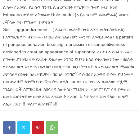
ሌላውና አንባቢ የራሱን ግንዛቤ ሊጨምርበት የሚገባው ጉዳይ ዶ/ሯ እንደ
Educatorነታቸው ለትወልድ Role model (አፒራንስንም ይጨምራል) መሆን
ይችላሉ ወይ የሚለው ይሆናል።
Self – aggrandizement – ( እራስን ከሌሎች በላይ አጉኖ መካብ/መስቀል)
በእንግሊዝኛው ትርጉሙ በተብራራና ግልፅ በሆነ መንገድ እንዲህ ይላል፤ a pattern
of pompous behavior, boasting, narcissism or competitiveness
designed to creat an appearance of superiority. እነሆ ባለ ሹሩባዋ ዶ/ር
በግላጭ ያንፀባረቁት የአራት ደቂቃው ንግግር ይህንን ከላይ የቀረበውን ነው። በዕለቱ
የተላለፈውን እንደገና በአንክሮ በመከታተል በዚህ ትዝብት ላይ የሰፈረውን ማመሳከር
ይቻላል። በዕለቱ ከታዘብኳቸው በርካታ ንግግሮችና ሰብዕና አንዱና ዋናው ይህ ነው።
በመጨረሻም ለትምህርት ሚኒስትሩ ለዶ/ር ብርሀኑ ነጋ ቦንገርና ለመላው ተሿሚ
ሚኒስትሮች ለምክር ቤቱ አበላትና ለጠቅላይ ሚኒስትሩ መልካም የሥራና የውጤት
ዘመን ይሆንላቸው ዘንድ እንደ አንደድ ቅን አሳቢ ኢትዮጵያዊ እመኛለሁ! ሠላም
ለኢትዮጵያ!!! ሠለም ለሕዝባችን!!!