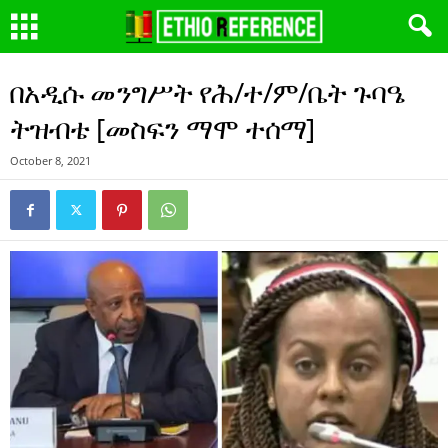
በአዲሱ መንግሥት የሕ/ተ/ም/ቤት ጉባዔ
ትዝብቴ [መስፍን ማሞ ተሰማ]
October 8, 2021