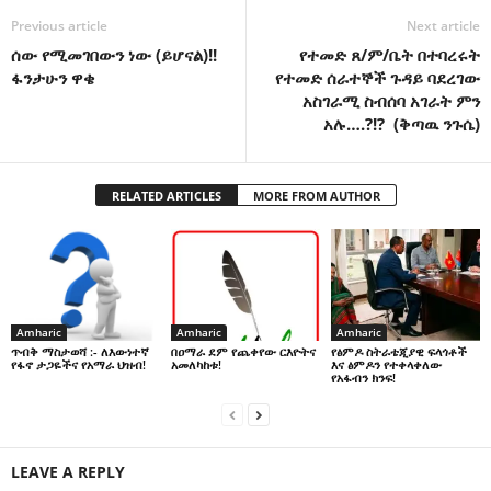
Previous article
Next article
ሰው የሚመገበውን ነው (ይሆናል)!!
የተመድ ጸ/ም/ቤት በተባረሩት
ፋንታሁን ዋቄ
የተመድ ሰራተኞች ጉዳይ ባደረገው
አስገራሚ ስብሰባ አገራት ምን
አሉ….?!? (ቅጣዉ ንጉሴ)
RELATED ARTICLES
MORE FROM AUTHOR
Amharic
Amharic
Amharic
በዐማራ ደም የጨቀየው ርእዮትና
የፅምዶ ስትራቴጂያዊ ፍላጎቶች
ጥብቅ ማስታወሻ :- ለእውነተኛ
አመለካከቱ!
እና ፅምዶን የተቀላቀለው
የፋኖ ታጋዬችና የአማራ ህዝብ!
የአፋብን ክንፍ!
LEAVE A REPLY