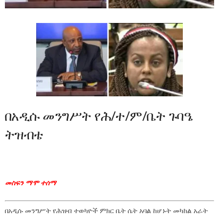
በአዲሱ መንግሥት የሕ/ተ/ም/ቤት ጉባዔ
ትዝብቴ
መስፍን ማሞ ተሰማ
በአዲሱ መንግሥት የሕዝብ ተወካዮች ምክር ቤት ሴት አባል ከሆኑት መካከል አራት