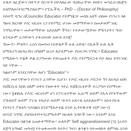
ደቂቃ በፈጀውና በቀጥታ ስርጭት በተላለፈው ዲስኩራቸው ይዘትና መንፈስ በእጅጉ
አዝኛለሁ/ተገርሜያለሁም። የፒኤችዲ – PhD – (Doctor of Philosophy)
ሶስተኛ ዲግሪ በCouncilor Educator የትምህርት መስክ አለኝ ብለው የነገሩን ባለ
ግዙፍ ሹርባዋ ዶ/ር ብርሀኑ ነጋ የት/ሚር ሆነው መሾማቸውን በመቃወም ነበር
ንግግራቸው። መቃወማቸው አይደለም ችግሩ፣ የተቃውሟቸው ምክንያትና ግብ፣
እንዲሁም ራሳቸውን ያቀረቡበት አውድ እንጂ!
ሽሙጥ፣ ምፀትና ራስን በመካብ የአዋቂዎች ሁሉ አዋቂ፣ የሊቆች ሁሉ ሊቅ
በማድረግ በአዳራሹና በዓለም ዙሪያ ለታደምነው ያስተጋባ ንግግር። Educator
የሚለውን ጥልቅ ቃል ደጋግመው የወነጨፉት ዶ/ር የት/ሚ/ርነቱ ቦታ ለእኔ ይገባ ነበር
ባይ ናቸው –
ካልሆነም እንደርሳቸው ለሆነ “Educator”።
ዶ/ር መሆናቸውን የነገሩን ራሳቸው ሲሆኑ፣ የዶ/ር ብርሀኑ ዶ/ርነት ግን ከአዲስ አበባ
ዩኒቨርሲቲ እስከ ዐለም ዐቀፍ የዕውቀት ጎተራ ዩኒቨርሲቲዎቾ ተረጋግጦ የሰማነው
ነው። [በበኩሌ የዶ/ር ብርሀኑም ሆነ የፓርቲያቸው ኢዜማ ወይም የሌላ የየትኛውም
ፖለቲከኛ ወይም ፓርቲ ተከታይ ወይም ጭፍን አድናቂ አይደለሁም። አስተያዬቴ
የሀገሩን ፖለቲካ ሳያሰልስ እንደሚከታተል አንድ ኢትዮጵያዊ ብቻ ነው።)
በዶ/ሯ ንግግር ያዘንኩት/የተገረምኩትም በሁለት ጉዳዮች ነው። አንድም እንደ
Educator በቋንቋ አጠቃቀማቸው፣ ሁለትም Self aggrandizement (ን) (ራስን
እጅግ አግዝፎ መካብ) የተጠቀሙበት ኩነትና ግብ። ቋንቋን በተመለከተ ለምሳሌ አንድ