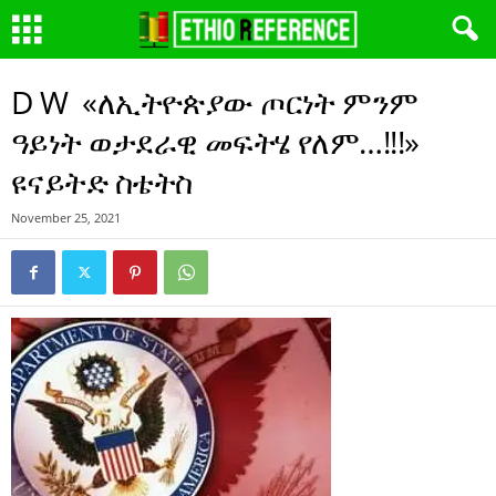
D W «ለኢትዮጵያው ጦርነት ምንም
ዓይነት ወታደራዊ መፍትሄ የለም…!!!»
ዩናይትድ ስቴትስ
November 25, 2021