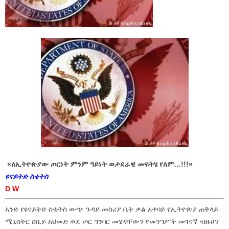
«
ለኢትዮጵያው ጦርነት ምንም ዓይነት ወታደራዊ መፍትሄ የለም…!!!»
ዩናይትድ ስቴትስ
D W
አንድ የዩናይትድ ስቴትስ ውጭ ጉዳይ መስሪያ ቤት ቃል አቀባይ የኢትዮጵያ ጠቅላይ
ሚኒስትር ዐቢይ አህመድ ወደ ጦር ግንባር መሄዳቸውን የመንግሥት መገናኛ ብዙሀን