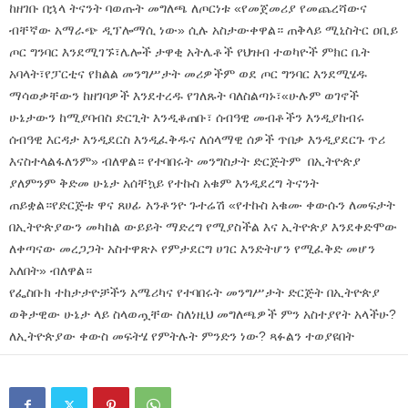
ከዘገቡ በኋላ ትናንት ባወጡት መግለጫ ለጦርነቱ «የመጀመሪያ የመጨረሻውና
ብቸኛው አማራጭ ዲፕሎማሲ ነው» ሲሉ አስታውቀዋል። ጠቅላይ ሚኒስትር ዐቢይ
ጦር ግንባር እንደሚገኙ፣ሌሎች ታዋቂ አትሌቶች የህዝብ ተወካዮች ምክር ቤት
አባላት፣የፓርቲና የክልል መንግሥታት መሪዎችም ወደ ጦር ግንባር እንደሚሄዱ
ማሳወቃቸውን ከዘገባዎች እንደተረዱ የገለጹት ባለስልጣኑ፣«ሁሉም ወገኖች
ሁኔታውን ከሚያባብስ ድርጊት እንዲቆጠቡ፣ ሰብዓዊ መብቶችን እንዲያከብሩ
ሰብዓዊ እርዳታ እንዲደርስ እንዲፈቅዱና ለሰላማዊ ሰዎች ጥበቃ እንዲያደርጉ ጥሪ
እናስተላልፋለንም» ብለዋል። የተባበሩት መንግስታት ድርጅትም በኢትዮጵያ
ያለምንም ቅድመ ሁኔታ አሰቸኳይ የተኩስ አቁም እንዲደረግ ትናንት
ጠይቋል።የድርጅቱ ዋና ጸሀፊ አንቶንዮ ጉተሬሽ «የተኩስ አቁሙ ቀውሱን ለመፍታት
በኢትዮጵያውን መካከል ውይይት ማድረግ የሚያስችል እና ኢትዮጵያ እንደቀድሞው
ለቀጣናው መረጋጋት አስተዋጽኦ የምታደርግ ሀገር እንድትሆን የሚፈቅድ መሆን
አለበት» ብለዋል።
የፌስቡክ ተከታታዮቻችን አሜሪካና የተባበሩት መንግሥታት ድርጅት በኢትዮጵያ
ወቅታዊው ሁኔታ ላይ ስላወጧቸው ስለነዚህ መግለጫዎች ምን አስተያየት አላችሁ?
ለኢትዮጵያው ቀውስ መፍትሄ የምትሉት ምንድን ነው? ጻፉልን ተወያዩበት