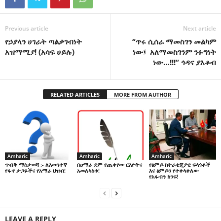
Previous article
Next article
የኃያላን ሀገራት ጣልቃገብነት
“ጥሩ ሲሰራ ማመስገን መልካም
አዝማሚያ! (አሳፍ ሀይሉ)
ነው፤ አለማመስገንም ንፉግነት
ነው…!!!” ጎዳና ያእቆብ
RELATED ARTICLES
MORE FROM AUTHOR
Amharic
Amharic
Amharic
በዐማራ ደም የጨቀየው ርእዮትና
የፅምዶ ስትራቴጂያዊ ፍላጎቶች
ጥብቅ ማስታወሻ :- ለእውነተኛ
አመለካከቱ!
እና ፅምዶን የተቀላቀለው
የፋኖ ታጋዬችና የአማራ ህዝብ!
የአፋብን ክንፍ!
LEAVE A REPLY