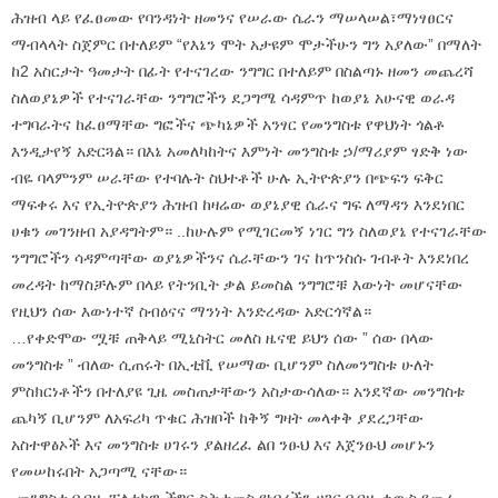
ሕዝብ ላይ የፈፀመው የባንዳነት ዘመንና የሠራው ሴራን ማሠላሠል፣ማነፃፀርና
ማብላላት ስጀምር በተለይም “የእኔን ሞት አታዩም ሞታችሁን ግን አያለው” በማለት
ከ2 አስርታት ዓመታት በፊት የተናገረው ንግግር በተለይም በስልጣኑ ዘመን መጨረሻ
ስለወያኔዎች የተናገራቸው ንግግሮችን ደጋግሜ ሳዳምጥ ከወያኔ አሁናዊ ወራዳ
ተግባራትና ከፈፀማቸው ግፎችና ጭካኔዎች አንፃር የመንግስቱ የዋህነት ጎልቶ
እንዲታየኝ አድርጓል። በእኔ አመለካከትና እምነት መንግስቱ ኃ/ማሪያም ፃድቅ ነው
ብዬ ባላምንም ሠራቸው የተባሉት ስህተቶች ሁሉ ኢትዮጵያን በጭፍን ፍቅር
ማፍቀሩ እና የኢትዮጵያን ሕዝብ ከዛሬው ወያኔያዊ ሴራና ግፍ ለማዳን እንደነበር
ሀቁን መገንዘብ አያዳግትም። ..ከሁሉም የሚገርመኝ ነገር ግን ስለወያኔ የተናገራቸው
ንግግሮችን ሳዳምጣቸው ወያኔዎችንና ሴራቸውን ገና ከጥንስሱ ገብቶት እንደነበረ
መረዳት ከማስቻሉም በላይ የትንቢት ቃል ይመስል ንግግሮቹ እውነት መሆናቸው
የዚህን ሰው እውነተኛ ስብዕናና ማንነት እንድረዳው አድርጎኛል።
…የቀድሞው ሟቹ ጠቅላይ ሚኒስትር መለስ ዜናዊ ይህን ሰው ” ሰው በላው
መንግስቱ ” ብለው ሲጠሩት በኢቲቪ የሠማው ቢሆንም ስለመንግስቱ ሁለት
ምስክርነቶችን በተለያዩ ጊዜ መስጠታቸውን አስታውሳለው። አንደኛው መንግስቱ
ጨካኝ ቢሆንም ለአፍሪካ ጥቁር ሕዝቦች ከቅኝ ግዛት መላቀቅ ያደረጋቸው
አስተዋፅኦች እና መንግስቱ ሀገሩን ያልዘረፈ ልበ ንፁህ እና እጀንፁህ መሆኑን
የመሠከሩበት አጋጣሚ ናቸው።
መንግስቱ በብዙ ፓለቲካዊ ችግር ስትታመስ የነበረችን ሀገር በብዙ ቀውስ የመራ