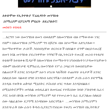
ለቀድሞው የኢትዮጵያ ፕሬዚዳንት መንግስቱ
ኃ/ማሪያም በፓርላማ ምህረት ይደረግለት!!
መስፍን ተስፋዬ
…እርግጥ ነው በመንግስቱ ዘመን ብወለድም ስለመንግስቱ ብዙ የማውቀው ነገር
የለም። ስለመንግስቱ ኃ/ማሪያም ግን በጆሮዬ ብዙ እየሠማው አድጌያለው።
ከሠማሁዋቸው ታሪኮች..ካነበብኳቸው ድርሳናቶች በይበልጥ ደግሞ በዚህ የመረጃ
ዘመን ኮ/ል መንግስቱ ያደረጉዋቸው ንግግሮች በኢንተርኔት የመረጃ መረብ የተለያዩ
ዩቲዩቦች ከተለቀቁ ቪዲዮች ስለመንግስቱ የሠማሁትን፣ያነበብኩትን፣ያዳመጥኳቸውን
ብሎም በአብዮታዊ ዲሞክራሲ በመንግስት የሥራ ኃላፊነት ከወሰድኳቸው
ስልጠናዎች አንፃር እንዲሁም አሁን ሀገሪቱ ካለችበት ተጨባጭ ሁኔታዎች አንፃር
ስለዚህ ሰው ሳልወድ በግድ እንዳስብ አድርጎኛል። በተለይም ታሪክ ራሱን ይደግማል
እንዲሉ የወቅቱ ጠቅላይ ሚኒስትር ዶ/አብይ ሀገር ጥለው እንዲኮበልሉና
በሚኒስትሮቻችን መካከል መከፋፈልን ለመፍጠር የተሸረበው ከባድ ፓለቲካዊ ሴራና
ዶ/ር አብይ በኮ/ል መንግስቱ ኃ/ማሪያም ላይ የተሠራውን ሴራ ሲያጋልጡ ስለዚህ
ሰው ሳልፈልገው ደጋግሜ እንዳስበው አድርጎኛል። …መንግስቱ ኃ/ማሪያምን
እንደጭራቅ ስሎ ራሱን ቅዱስ ሲያደርግ የነበረው የወያኔ መንግስት በኢትዮጵያ