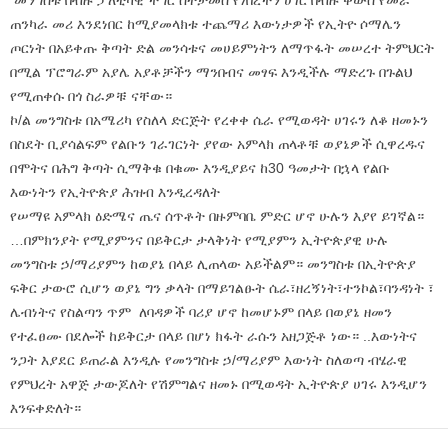
ጠንካራ መሪ እንደነበር ከሚያመላክቱ ተጨማሪ እውነታዎች የኢትዮ ሶማሌን
ጦርነት በአይቀጡ ቅጣት ድል መንሳቱና መሀይምነትን ለማጥፋት መሠረተ ትምህርት
በሚል ፕሮግራም አያሌ አያቶቻችን ማንበብና መፃፍ እንዲችሉ ማድረጉ በጉልህ
የሚጠቀሱ በጎ ስራዎቹ ናቸው።
ኮ/ል መንግስቱ በአሜሪካ የስለላ ድርጅት የረቀቀ ሴራ የሚወዳት ሀገሩን ለቆ ዘመኑን
በስደት ቢያሳልፍም የልቡን ገራገርነት ያየው አምላክ ጠላቶቹ ወያኔዎች ሲዋረዱና
በሞትና በሕግ ቅጣት ሲማቅቁ በቁሙ እንዲያይና ከ30 ዓመታት በኋላ የልቡ
እውነትን የኢትዮጵያ ሕዝብ እንዲረዳለት
የሠማዩ አምላክ ዕድሜና ጤና ሰጥቶት በዙምባቤ ምድር ሆኖ ሁሉን እያየ ይገኛል።
…በምክንያት የሚያምንና በይቅርታ ታላቅነት የሚያምን ኢትዮጵያዊ ሁሉ
መንግስቱ ኃ/ማሪያምን ከወያኔ በላይ ሊጠላው አይችልም። መንግስቱ በኢትዮጵያ
ፍቅር ታውሮ ሲሆን ወያኔ ግን ቃላት በማይገልፁት ሴራ፣ዘረኝነት፣ተንኮል፣ባንዳነት ፣
ሌብነትና የስልጣን ጥም ለባዳዎች ባሪያ ሆኖ ከመሆኑም በላይ በወያኔ ዘመን
የተፈፀሙ በደሎች ከይቅርታ በላይ በሆነ ክፋት ራሱን አዘጋጅቶ ነው። ..እውነትና
ንጋት እያደር ይጠራል እንዲሉ የመንግስቱ ኃ/ማሪያም እውነት ስለወጣ ብሄራዊ
የምህረት አዋጅ ታውጆለት የሽምግልና ዘመኑ በሚወዳት ኢትዮጵያ ሀገሩ እንዲሆን
እንፍቀድለት።