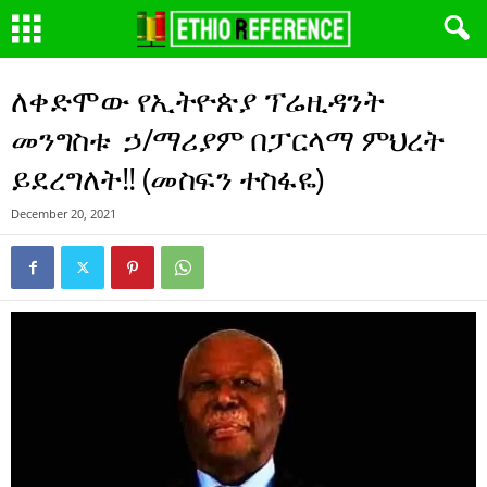
ለቀድሞው የኢትዮጵያ ፕሬዚዳንት
መንግስቱ ኃ/ማሪያም በፓርላማ ምህረት
ይደረግለት!! (መስፍን ተስፋዬ)
December 20, 2021