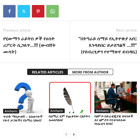
Previous article
Next article
የሂውማን ራይትስ ዎች የሀሰት
“በትግራይ ሰማይ የኢትዮጵያ አየር
ሪፖርት ሲጋለጥ…!!! (ውብሸት
እንዳይበር ይታደግልኝ …!!!”
ሙላት)
(የደብረፂዎን የተማጽኖ ደብዳቤ)
RELATED ARTICLES
MORE FROM AUTHOR
Amharic
Amharic
Amharic
በዐማራ ደም የጨቀየው ርእዮትና
የፅምዶ ስትራቴጂያዊ ፍላጎቶች
ጥብቅ ማስታወሻ :- ለእውነተኛ
አመለካከቱ!
እና ፅምዶን የተቀላቀለው
የፋኖ ታጋዬችና የአማራ ህዝብ!
የአፋብን ክንፍ!